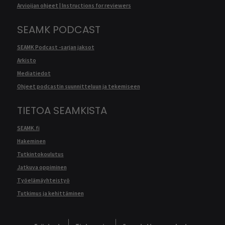
Arvioijan ohjeet | Instructions for reviewers
SEAMK PODCAST
SEAMK Podcast -sarjan jaksot
Arkisto
Mediatiedot
Ohjeet podcastin suunnitteluun ja tekemiseen
TIETOA SEAMKISTA
SEAMK.fi
Hakeminen
Tutkintokoulutus
Jatkuva oppiminen
Työelämäyhteistyö
Tutkimus ja kehittäminen