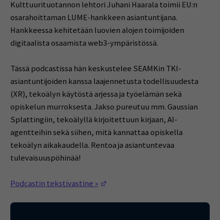
Kulttuurituotannon lehtori Juhani Haarala toimii EU:n
osarahoittaman LUME-hankkeen asiantuntijana.
Hankkeessa kehitetään luovien alojen toimijoiden
digitaalista osaamista web3-ympäristössä.
Tässä podcastissa hän keskustelee SEAMKin TKI-
asiantuntijoiden kanssa laajennetusta todellisuudesta
(XR), tekoälyn käytöstä arjessa ja työelämän sekä
opiskelun murroksesta. Jakso pureutuu mm. Gaussian
Splattingiin, tekoälyllä kirjoitettuun kirjaan, AI-
agentteihin sekä siihen, mitä kannattaa opiskella
tekoälyn aikakaudella. Rentoa ja asiantuntevaa
tulevaisuuspöhinää!
(Opens in a new window)
Podcastin tekstivastine »