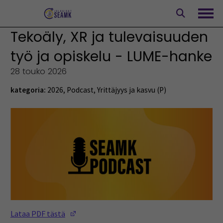
Siirry
sisältöön
Avaa
Tekoäly, XR ja tulevaisuuden
työ ja opiskelu - LUME-hanke
28 touko 2026
kategoria:
2026
,
Podcast
,
Yrittäjyys ja kasvu (P)
(Opens in a new window)
Lataa PDF tästä