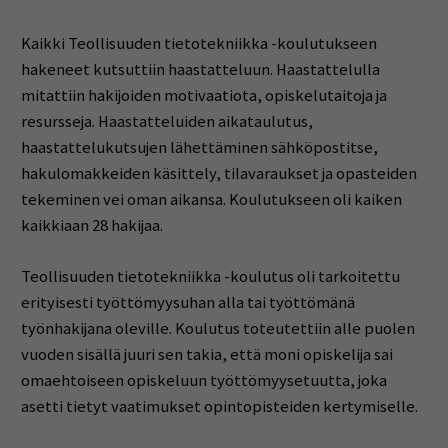
Kaikki Teollisuuden tietotekniikka -koulutukseen
hakeneet kutsuttiin haastatteluun. Haastattelulla
mitattiin hakijoiden motivaatiota, opiskelutaitoja ja
resursseja. Haastatteluiden aikataulutus,
haastattelukutsujen lähettäminen sähköpostitse,
hakulomakkeiden käsittely, tilavaraukset ja opasteiden
tekeminen vei oman aikansa. Koulutukseen oli kaiken
kaikkiaan 28 hakijaa.
Teollisuuden tietotekniikka -koulutus oli tarkoitettu
erityisesti työttömyysuhan alla tai työttömänä
työnhakijana oleville. Koulutus toteutettiin alle puolen
vuoden sisällä juuri sen takia, että moni opiskelija sai
omaehtoiseen opiskeluun työttömyysetuutta, joka
asetti tietyt vaatimukset opintopisteiden kertymiselle.