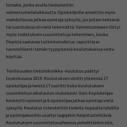
lomake, jonka avulla tiedusteltiin
valmistumishalukkuutta. Opiskelijoille annettiin myös
mahdollisuus jatkaa opintoja syksyllä, jos joitain tehtäviä
tai suorituksia oli vielä tekemättä. Valmistumiseen liittyi
myös todistuksen suunnittelu ja tekeminen, koska
Pepistä saatavaa tutkintotodistus-raporttia ei
luonnollisesti tämän tyyppisessä koulutuksessa voitu
käyttää.
Teollisuuden tietotekniikka -koulutus päättyi
toukokuussa 2019. Koulutuksen aloitti yhteensä 27
opiskelijaa ja heistä 17 suoritti koko koulutuksen
suunnitellun aikataulun mukaisesti. Vain 4 opiskelijaa
keskeytti opinnot ja 6 opiskelijaa jatkaa opintoja vielä
syksyllä. Koulutus toteutettiin todella nopealla tahdilla
ja opintojaksoihin sisältyi laajojakin harjoitustehtäviä.
Koulutuksen suunnitteluvaiheessa pohdittiinkin sitä,