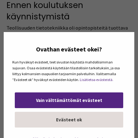
Ennen koulutuksen
käynnistymistä
Teollisuuden tietotekniikka oli opintopisteitä tuottava
koulutus, minkä takia opetussuunnitelma rakennettiin
Peppiin tutkintoon johtavan koulutuksen tavoin.
Ovathan evästeet okei?
Opetussuunnitelman sisällöstä vastaa koulutuksen
vastuuopettaja, mutta hankkeessa projektityöntekijä
Kun hyväksyt evästeet, teet sivuston käytöstä mahdollisimman
vastasi teknisesti sisällön viemisestä Peppiin. Lisäksi
sujuvan. Osaa evästeistä käytetään tilastollisiin tarkoituksiin, ja osa
liittyy kolmansien osapuolien tarjoamiin palveluihin. Valitsemalla
Peppiin tehtiin ajoitussuunnitelma ja avattiin
”Evästeet ok” hyväksyt evästeiden käytön.
Lisätietoa evästeistä.
opetussuunnitelmaan kuuluvista opintojaksoista
toteutukset. Ennen koulutuksen alkua valmisteluihin
kuului myös rytmitys-ja tilatoiveiden vieminen Peppiin ja
Vain välttämättömät evästeet
niiden pohjalta lukujärjestyksien tekeminen.
Evästeet ok
Koulutuspaikan vastaanottaneet opiskelijat vietiin
Peppiin tuontipohjan avulla, ja heille alustettiin HOPSit.