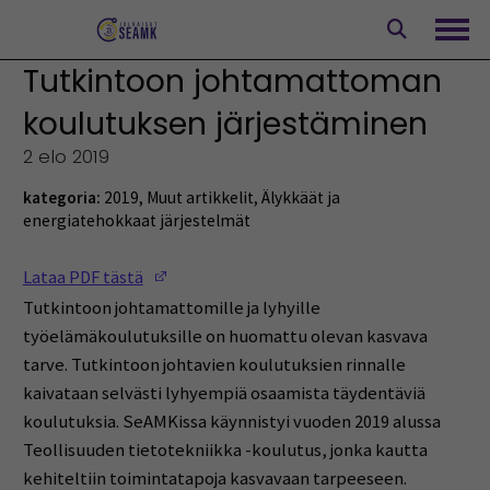
Siirry
sisältöön
Avaa
Tutkintoon johtamattoman
koulutuksen järjestäminen
2 elo 2019
kategoria:
2019
,
Muut artikkelit
,
Älykkäät ja
energiatehokkaat järjestelmät
(Opens in a new window)
Lataa PDF tästä
Tutkintoon johtamattomille ja lyhyille
työelämäkoulutuksille on huomattu olevan kasvava
tarve. Tutkintoon johtavien koulutuksien rinnalle
kaivataan selvästi lyhyempiä osaamista täydentäviä
koulutuksia. SeAMKissa käynnistyi vuoden 2019 alussa
Teollisuuden tietotekniikka -koulutus, jonka kautta
kehiteltiin toimintatapoja kasvavaan tarpeeseen.