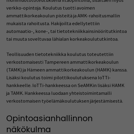
monimuotototeutuksena iltaopintoina, sisältäen myös
verkko-opintoja. Koulutus tuotti avoimen
ammattikorkeakoulun pisteitä ja AMK-rahoitusmallin
mukaista rahoitusta. Hakijoilta edellytettiin
automaatio-, kone-, tai tietotekniikkainsinööritutkintoa
tai muuta soveltuvaa lähialan korkeakoulututkintoa.
Teollisuuden tietotekniikka koulutus toteutettiin
verkostomaisesti Tampereen ammattikorkeakoulun
(TAMK) ja Hämeen ammattikorkeakoulun (HAMK) kanssa.
Lisäksi koulutus toimi pilottikoulutuksena IoTTi-
hankkeelle. IoTTi-hankkeessa on SeAMKin lisäksi HAMK
ja TAMK. Hankkeessa luodaan yhteistoimintamalli
verkostomaisen työelämäkoulutuksen järjestämisestä.
Opintoasianhallinnon
näkökulma