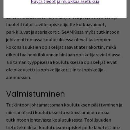
Näytä tiedot ja muokkaa asetuksia
HOPSien alustaminen oli tärkeää, jotta opiskelijat
pääsivät opintojen alussa ilmoittautumaan toteutuksille.
Ennen koulutuksen käynnistymistä projektityöntekijä
huolehti aloittaville opiskelijoille kulkuavaimet,
parkkiluvat ja ateriakortit. SeAMKissa myös tutkintoon
johtamattomassa koulutuksessa olevat laajempien
kokonaisuuksien opiskelijat saavat ateriakortin, mikä
oikeuttaa henkilökunnan hintaan opiskelijaravintolassa.
Eli tämän tyyppisessä koulutuksessa opiskelijat eivät
ole oikeutettuja opiskelijakorttiin tai opiskelija-
alennuksiin.
Valmistuminen
Tutkintoon johtamattoman koulutuksen päättyminen ja
niin sanotusti koulutuksesta valmistuminen eroaa
tutkintoon johtavasta koulutuksesta. Teollisuuden
tietotekniikka -koulutuksen opiskelijoille lähetettiin e-