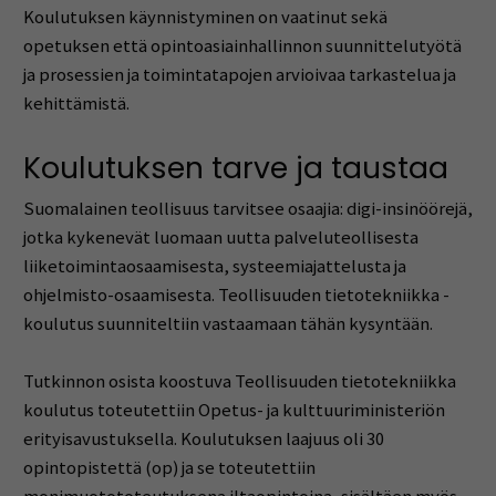
Koulutuksen käynnistyminen on vaatinut sekä
opetuksen että opintoasiainhallinnon suunnittelutyötä
ja prosessien ja toimintatapojen arvioivaa tarkastelua ja
kehittämistä.
Koulutuksen tarve ja taustaa
Suomalainen teollisuus tarvitsee osaajia: digi-insinöörejä,
jotka kykenevät luomaan uutta palveluteollisesta
liiketoimintaosaamisesta, systeemiajattelusta ja
ohjelmisto-osaamisesta. Teollisuuden tietotekniikka -
koulutus suunniteltiin vastaamaan tähän kysyntään.
Tutkinnon osista koostuva Teollisuuden tietotekniikka
koulutus toteutettiin Opetus- ja kulttuuriministeriön
erityisavustuksella. Koulutuksen laajuus oli 30
opintopistettä (op) ja se toteutettiin