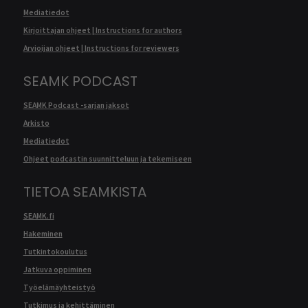
Mediatiedot
Kirjoittajan ohjeet | Instructions for authors
Arvioijan ohjeet | Instructions for reviewers
SEAMK PODCAST
SEAMK Podcast -sarjan jaksot
Arkisto
Mediatiedot
Ohjeet podcastin suunnitteluun ja tekemiseen
TIETOA SEAMKISTA
SEAMK.fi
Hakeminen
Tutkintokoulutus
Jatkuva oppiminen
Työelämäyhteistyö
Tutkimus ja kehittäminen