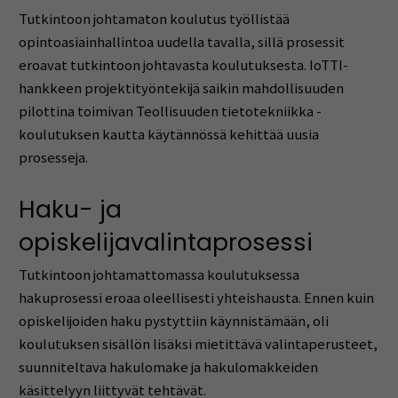
Tutkintoon johtamaton koulutus työllistää
opintoasiainhallintoa uudella tavalla, sillä prosessit
eroavat tutkintoon johtavasta koulutuksesta. IoTTI-
hankkeen projektityöntekijä saikin mahdollisuuden
pilottina toimivan Teollisuuden tietotekniikka -
koulutuksen kautta käytännössä kehittää uusia
prosesseja.
Haku- ja
opiskelijavalintaprosessi
Tutkintoon johtamattomassa koulutuksessa
hakuprosessi eroaa oleellisesti yhteishausta. Ennen kuin
opiskelijoiden haku pystyttiin käynnistämään, oli
koulutuksen sisällön lisäksi mietittävä valintaperusteet,
suunniteltava hakulomake ja hakulomakkeiden
käsittelyyn liittyvät tehtävät.