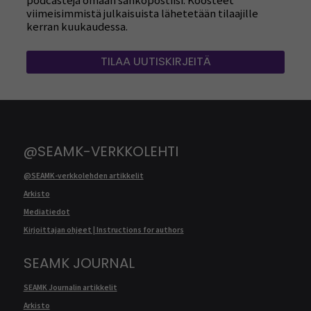
podcasteja omaan sähköpostiisi. Koosteet
viimeisimmistä julkaisuista lähetetään tilaajille
kerran kuukaudessa.
TILAA UUTISKIRJEITÄ
@SEAMK-VERKKOLEHTI
@SEAMK-verkkolehden artikkelit
Arkisto
Mediatiedot
Kirjoittajan ohjeet | Instructions for authors
SEAMK JOURNAL
SEAMK Journalin artikkelit
Arkisto