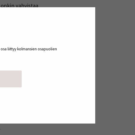
 onkin vahvistaa
 ja tutkimustyötä.
a osa liittyy kolmansien osapuolien
uroopan aluekehitysrahasto
eakoulu sekä Seinäjoen
.