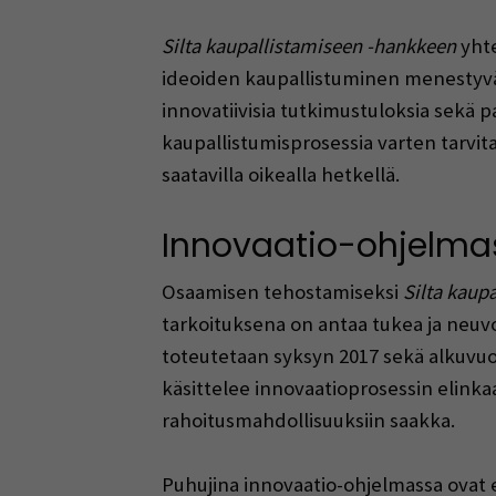
Silta kaupallistamiseen -hankkeen
yhte
ideoiden kaupallistuminen menestyvä
innovatiivisia tutkimustuloksia sekä pa
kaupallistumisprosessia varten tarvita
saatavilla oikealla hetkellä.
Innovaatio-ohjelma
Osaamisen tehostamiseksi
Silta kaup
tarkoituksena on antaa tukea ja neuvo
toteutetaan syksyn 2017 sekä alkuvu
käsittelee innovaatioprosessin elink
rahoitusmahdollisuuksiin saakka.
Puhujina innovaatio-ohjelmassa ovat e