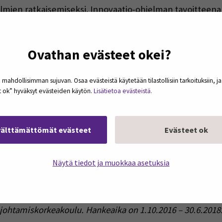
lmien ratkaisemiseksi. Innovaatio-ohjelman tavoitteena
ksi tutkijoiden, opiskelijoiden ja opettajien työskentelyä
Ovathan evästeet okei?
 mahdollisimman sujuvan. Osaa evästeistä käytetään tilastollisiin tarkoituksiin, j
et ok” hyväksyt evästeiden käytön.
Lisätietoa evästeistä.
välttämättömät evästeet
Evästeet ok
keskus
Näytä tiedot ja muokkaa asetuksia
allistamiseen –hankkeessa. Hankkeen päärahoittajana on E
 liitto). Hankkeen toteuttajia ovat Seinäjoen ammattikork
johtamiskorkeakoulu. Hankeaika on 1.10.2016 – 30.6.2018