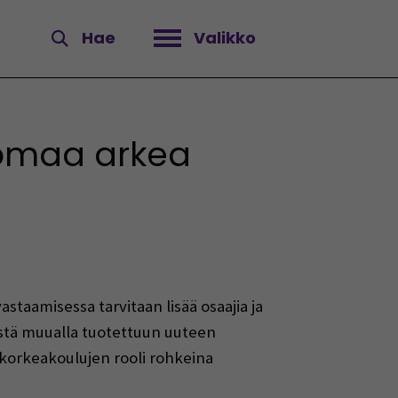
Hae
Valikko
Avaa valikko
 omaa arkea
staamisessa tarvitaan lisää osaajia ja
istä muualla tuotettuun uuteen
korkeakoulujen rooli rohkeina