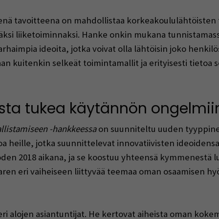
nä tavoitteena on mahdollistaa korkeakoululähtöisten 
ksi liiketoiminnaksi. Hanke onkin mukana tunnistamass
rhaimpia ideoita, jotka voivat olla lähtöisin joko henkilös
an kuitenkin selkeät toimintamallit ja erityisesti tietoa 
sta tukea käytännön ongelmii
allistamiseen -hankkeessa
on suunniteltu uuden tyyppine
a heille, jotka suunnittelevat innovatiivisten ideoidens
oden 2018 aikana, ja se koostuu yhteensä kymmenestä l
aaren eri vaiheiseen liittyvää teemaa oman osaamisen hy
ri alojen asiantuntijat. He kertovat aiheista oman koke