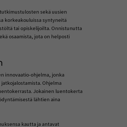
tutkimustulosten sekä uusien
a korkeakouluissa syntyneitä
töltä tai opiskelijoilta. Onnistunutta
sekä osaamista, jota on helposti
n
n innovaatio-ohjelma, jonka
a jatkojalostamista. Ohjelma
uentokerrasta. Jokainen luentokerta
ödyntämisestä lähtien aina
muksensa kautta ja antavat