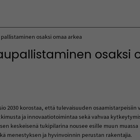
Vaihda kieltä
upallistaminen osaksi omaa arkea
kaupallistaminen osaksi
indow)
o 2030 korostaa, että tulevaisuuden osaamistarpeisiin va
tkimusta ja innovaatiotoimintaa sekä vahvaa kytkeytym
sen keskeisenä tukipilarina nousee esille muun muassa 
sekä menestyksen ja hyvinvoinnin perustan rakentajia.