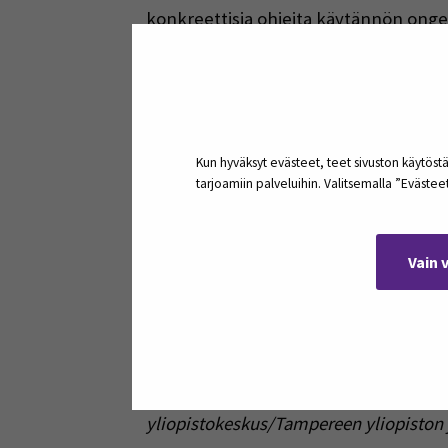
konkreettisia ohjeita käytännön onge
kaupallistamiskulttuuria selkeäksi osa
Seliina Päällysaho
tutkimuspäällikkö SeAMK
Kun hyväksyt evästeet, teet sivuston käytöstä
tarjoamiin palveluihin. Valitsemalla ”Eväste
Pirjo-Leena Ketola
SeAMK Maakuntakorkeakoulu
Vain 
Pertti Wathen
projektipäällikkö Seinäjoen Yliopisto
Kirjoittajat työskentelevät Silta kaup
(Pirkanmaan liito ja Etelä-Pohjanmaan
yliopistokeskus/Tampereen yliopiston 