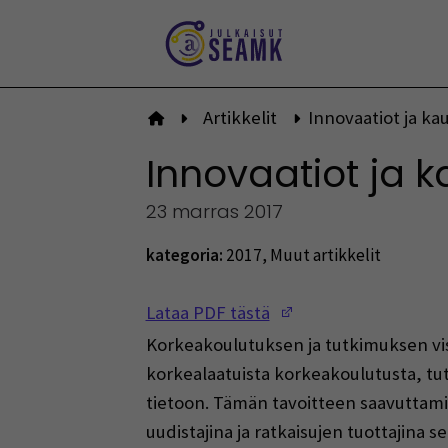
Siirry
sisältöön
Artikkelit
Innovaatiot ja ka
Etusivulle
Innovaatiot ja 
23 marras 2017
kategoria:
2017
,
Muut artikkelit
(Opens in a new w
Lataa PDF tästä
Korkeakoulutuksen ja tutkimuksen visi
korkealaatuista korkeakoulutusta, tu
tietoon. Tämän tavoitteen saavuttami
uudistajina ja ratkaisujen tuottajina 