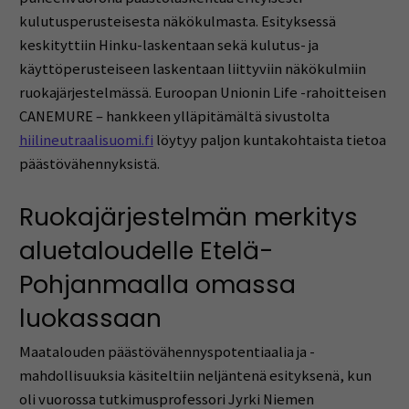
kulutusperusteisesta näkökulmasta. Esityksessä
keskityttiin Hinku-laskentaan sekä kulutus- ja
käyttöperusteiseen laskentaan liittyviin näkökulmiin
ruokajärjestelmässä. Euroopan Unionin Life -rahoitteisen
CANEMURE – hankkeen ylläpitämältä sivustolta
hiilineutraalisuomi.fi
löytyy paljon kuntakohtaista tietoa
päästövähennyksistä.
Ruokajärjestelmän merkitys
aluetaloudelle Etelä-
Pohjanmaalla omassa
luokassaan
Maatalouden päästövähennyspotentiaalia ja -
mahdollisuuksia käsiteltiin neljäntenä esityksenä, kun
oli vuorossa tutkimusprofessori Jyrki Niemen