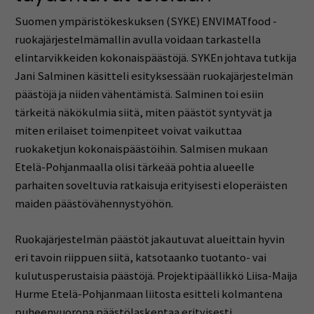
Suomen ympäristökeskuksen (SYKE) ENVIMATfood -
ruokajärjestelmämallin avulla voidaan tarkastella
elintarvikkeiden kokonaispäästöjä. SYKEn johtava tutkija
Jani Salminen käsitteli esityksessään ruokajärjestelmän
päästöjä ja niiden vähentämistä. Salminen toi esiin
tärkeitä näkökulmia siitä, miten päästöt syntyvät ja
miten erilaiset toimenpiteet voivat vaikuttaa
ruokaketjun kokonaispäästöihin. Salmisen mukaan
Etelä-Pohjanmaalla olisi tärkeää pohtia alueelle
parhaiten soveltuvia ratkaisuja erityisesti eloperäisten
maiden päästövähennystyöhön.
Ruokajärjestelmän päästöt jakautuvat alueittain hyvin
eri tavoin riippuen siitä, katsotaanko tuotanto- vai
kulutusperustaisia päästöjä. Projektipäällikkö Liisa-Maija
Hurme Etelä-Pohjanmaan liitosta esitteli kolmantena
puheenvuorona päästölaskentaa erityisesti