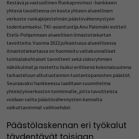
Kestävä ja vastuullinen Ruokaprovinssi -hankkeen
yhtenä tavoitteena on koota yhteen alueellinen
verkosto ruokajärjestelmän päästövähennystyön
todentamiseksi. TKI-asiantuntija Anu Palomäki esitteli
Etelä-Pohjanmaan alueellisen ilmastotiekartan
tavoitteita. Vuonna 2022 julkaistussa alueellisessa
ilmastotiekartassa on huomioitu valtakunnalliset
toimialakohtaiset tavoitteet sekä sidosryhmien
näkökulmat ja nostettu lisäksi erillisenä kokonaisuutena
tarkasteluun alkutuotannon tuotantopanosten päästöt.
Seuraavaksi hankkeessa laaditaan suunnitelma
yhteistyöverkoston toiminnalle, jotta tavoitteista
voidaan valita päästövähennysten kannalta
vaikuttavimmat vaihtoehdot.
Päästölaskennan eri työkalut
täydentävät toisiaan