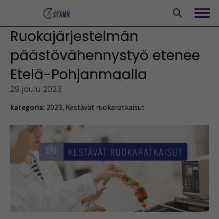
Siirry
sisältöön
Avaa
Ruokajärjestelmän
päästövähennystyö etenee
Etelä-Pohjanmaalla
29 joulu 2023
kategoria:
2023
,
Kestävät ruokaratkaisut