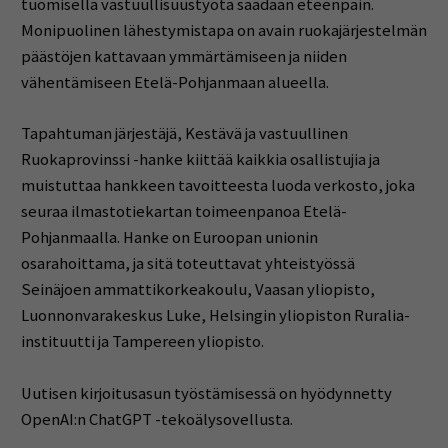
tuomisella vastuullisuustyötä saadaan eteenpäin.
Monipuolinen lähestymistapa on avain ruokajärjestelmän
päästöjen kattavaan ymmärtämiseen ja niiden
vähentämiseen Etelä-Pohjanmaan alueella.
Tapahtuman järjestäjä, Kestävä ja vastuullinen
Ruokaprovinssi -hanke kiittää kaikkia osallistujia ja
muistuttaa hankkeen tavoitteesta luoda verkosto, joka
seuraa ilmastotiekartan toimeenpanoa Etelä-
Pohjanmaalla. Hanke on Euroopan unionin
osarahoittama, ja sitä toteuttavat yhteistyössä
Seinäjoen ammattikorkeakoulu, Vaasan yliopisto,
Luonnonvarakeskus Luke, Helsingin yliopiston Ruralia-
instituutti ja Tampereen yliopisto.
Uutisen kirjoitusasun työstämisessä on hyödynnetty
OpenAI:n ChatGPT -tekoälysovellusta.