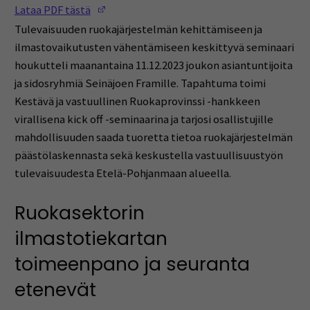
(Opens in a new window)
Lataa PDF tästä
Tulevaisuuden ruokajärjestelmän kehittämiseen ja
ilmastovaikutusten vähentämiseen keskittyvä seminaari
houkutteli maanantaina 11.12.2023 joukon asiantuntijoita
ja sidosryhmiä Seinäjoen Framille. Tapahtuma toimi
Kestävä ja vastuullinen Ruokaprovinssi -hankkeen
virallisena kick off -seminaarina ja tarjosi osallistujille
mahdollisuuden saada tuoretta tietoa ruokajärjestelmän
päästölaskennasta sekä keskustella vastuullisuustyön
tulevaisuudesta Etelä-Pohjanmaan alueella.
Ruokasektorin
ilmastotiekartan
toimeenpano ja seuranta
etenevät