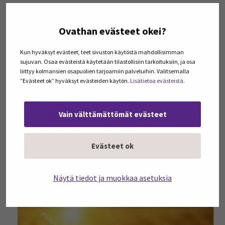
(Luonnonvarakeskus) puheenvuoro. Niemen esitys tarjosi
monipuolisen katsauksen siihen, miten maatalouden eri
Ovathan evästeet okei?
sektorit voivat osallistua päästöjen vähentämiseen ja
millaisia keinoja tähän on käytettävissä nyt ja
Kun hyväksyt evästeet, teet sivuston käytöstä mahdollisimman
tulevaisuudessa. Niemi on mukana
Just food
-
sujuvan. Osaa evästeistä käytetään tilastollisiin tarkoituksiin, ja osa
liittyy kolmansien osapuolien tarjoamiin palveluihin. Valitsemalla
hankkeessa, jossa käsitellään laajasti ruokajärjestelmän
”Evästeet ok” hyväksyt evästeiden käytön.
Lisätietoa evästeistä.
siirtymää oikeudenmukaisuuden näkökulmasta. Niemi
nosti esiin Luken
Taloustohtori -verkkopalvelun
, josta
löytyy tietoa muun muassa maatalouden
Vain välttämättömät evästeet
kasvihuonekaasupäästölaskentaan liittyen. Niemi
muistutti myös, että Etelä-Pohjanmaalla
Evästeet ok
ruokajärjestelmän vaikutukset aluetalouteen ovat
valtakunnallisessa vertailussa merkittävästi muita
alueita korkeammat.
Näytä tiedot ja muokkaa asetuksia