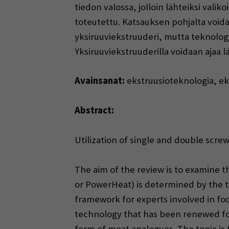
tiedon valossa, jolloin lähteiksi valik
toteutettu. Katsauksen pohjalta voida
yksiruuviekstruuderi, mutta teknologi
Yksiruuviekstruuderilla voidaan ajaa l
Avainsanat:
ekstruusioteknologia, ek
Abstract:
Utilization of single and double screw
The aim of the review is to examine t
or PowerHeat) is determined by the t
framework for experts involved in fo
technology that has been renewed fo
form of meat analogues. The topic is t