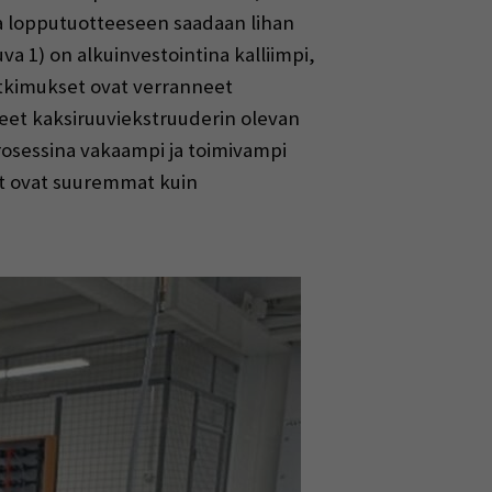
tta lopputuotteeseen saadaan lihan
va 1) on alkuinvestointina kalliimpi,
utkimukset ovat verranneet
eet kaksiruuviekstruuderin olevan
rosessina vakaampi ja toimivampi
et ovat suuremmat kuin