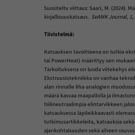
Suositeltu viittaus: Saari, M. (2024)
kirjallisuuskatsaus.
SeAMK Journal, 1
,
Tiivistelmä:
Katsauksen tavoitteena on tutkia ekst
tai PowerHeat) määrittyy sen mukaan, 
Tarkoituksena on luoda viitekehys eli
Ekstruusiotekniikka on vanhaa teknol
alan rinnalle liha-analogien muodossa
määrä kasvaa maapallolla ja ilmaston
hiilineutraalimpia elintarvikkeen jalos
katsauksessa läpileikkaavasti olemassa
tutkimusartikkeleita, katsauksia sekä 
ajankohtaisuuden sekä aiheen osuvuude