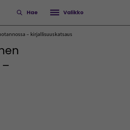
Hae
Valikko
Avaa valikko
otannossa – kirjallisuuskatsaus
inen
 –