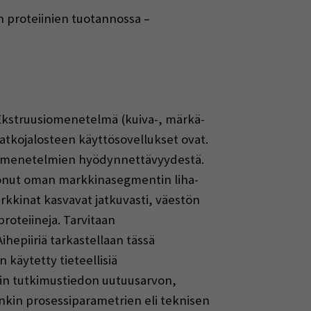
n proteiinien tuotannossa –
. Ekstruusiomenetelmä (kuiva-, märkä-
jatkojalosteen käyttösovellukset ovat.
lle menetelmien hyödynnettävyydestä.
luonut oman markkinasegmentin liha-
arkkinat kasvavat jatkuvasti, väestön
roteiineja. Tarvitaan
ihepiiriä tarkastellaan tässä
 käytetty tieteellisiä
ttiin tutkimustiedon uutuusarvon,
enkin prosessiparametrien eli teknisen