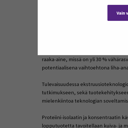
proteiinien kehitystä, testaamista, se
markkinasegmentti, missä osa tai kok
Vain 
Proteiinilähteitä etsitään esimerkiksi v
teksturoidun proteiinikonsentraatin p
löytyvät liha-analogien (eli rakenteel
teksturoidut kasviproteiinivalmisteide
maailmasta kuin Euroopasta. Etsiessä u
raaka-aine, missä on yli 30 % vähärasv
potentiaalisena vaihtoehtona liha-ana
Tulevaisuudessa ekstruusioteknologioi
tutkimukseen, sekä tuotekehitykseen (
mielenkiintoa teknologian soveltamise
Proteiini-isolaatin ja konsentraatin k
lopputuotetta tavoitellaan kuiva- ja