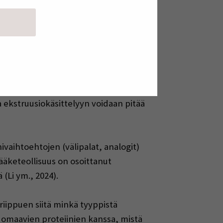
 rinnalle on noussut uusi
en proteiinien avulla.
hernelajikkeista. 1990-luvulta lähtien
). Monet kauppojen hyllyiltä nykyisin
jainen proteiinin lähde) ja
) raaka-aineet ovat peräisin muualta
oita ravintoarvoihin. Lähtökohtaisesti
a ekstruusiokäsittelyyn voidaan pitää
vaihtoehtojen (välipalat, analogit)
ääketeollisuus on osoittanut
(Li ym., 2024).
 riippuen siitä minkä tyyppistä
 omaavien proteiinien kanssa, mistä