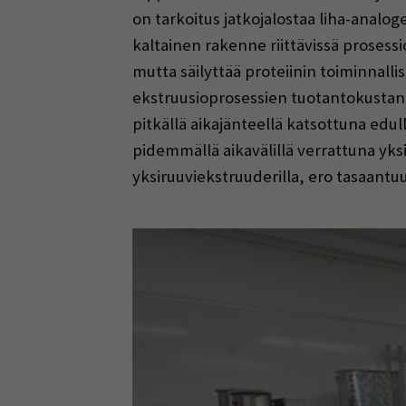
on tarkoitus jatkojalostaa liha-analog
kaltainen rakenne riittävissä prosessi
mutta säilyttää proteiinin toiminnal
ekstruusioprosessien tuotantokustann
pitkällä aikajänteellä katsottuna ed
pidemmällä aikavälillä verrattuna yk
yksiruuviekstruuderilla, ero tasaantu