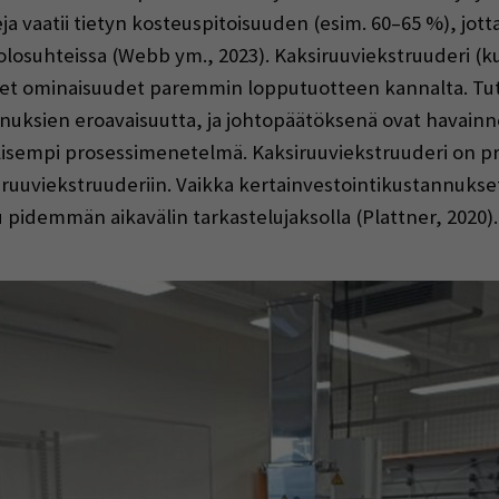
eja vaatii tietyn kosteuspitoisuuden (esim. 60–65 %), jo
olosuhteissa (Webb ym., 2023). Kaksiruuviekstruuderi (ku
liset ominaisuudet paremmin lopputuotteen kannalta. T
uksien eroavaisuutta, ja johtopäätöksenä ovat havainn
ullisempi prosessimenetelmä. Kaksiruuviekstruuderi on p
siruuviekstruuderiin. Vaikka kertainvestointikustannuks
u pidemmän aikavälin tarkastelujaksolla (Plattner, 2020).