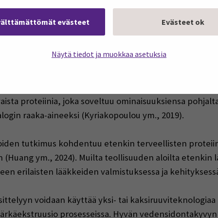
kä markkinoille saattamista (Ismail ym., 2020). Liha-alan
onaan lihansyönnistä pyritään korvaamaan vaihtoehtoist
välttämättömät evästeet
Evästeet ok
iljoista, soijasta, pavuista, pähkinöistä, sekä erilaisista 
ääraaka-aineena on käytetty soijaa (Samard & Ryu, 2019
Näytä tiedot ja muokkaa asetuksia
taan säiemäinen, lihan koostumusta jäljittelevä kasvispoh
n (valmiste, joka sisältää kasviperäisiä proteiinilähteitä
usia vaihtoehtoja lihaproteiinille tulee kiinnittää huomi
aista proteiinia, joka soveltuu ominaisuuksiensa pohjalt
login raaka-aineeksi (Kyriakopoulou ym., 2019).
den tutkimus kohdentuu etenkin terveellisten proteiini
Huang ym., 2024). Muilta teollisuuden aloilta etenkin l
en erilaisten lääkkeiden valmistuksessa ja kehityksessä 
äsittelyyn voidaan käyttää yksi- tai kaksiruuviteknologiaa
 märkäekstruusio prosesseissa. Hyvän vedensidontakyvyn