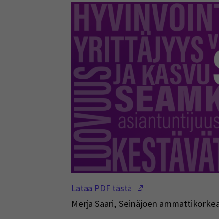
(Opens in a new w
Lataa PDF tästä
Merja Saari, Seinäjoen ammattikorke