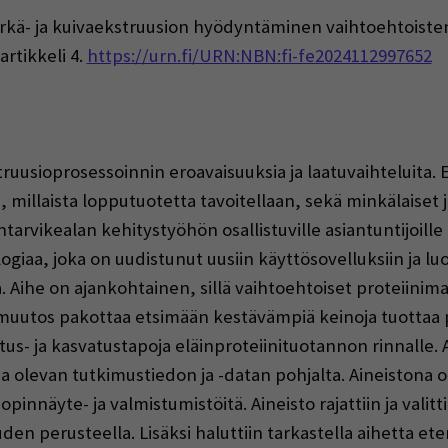
. Märkä- ja kuivaekstruusion hyödyntäminen vaihtoehtoiste
 artikkeli 4.
https://urn.fi/URN:NBN:fi-fe2024112997652
ruusioprosessoinnin eroavaisuuksia ja laatuvaihteluita
millaista lopputuotetta tavoitellaan, sekä minkälaiset 
ntarvikealan kehitystyöhön osallistuville asiantuntijoi
ogiaa, joka on uudistunut uusiin käyttösovelluksiin ja 
. Aihe on ajankohtainen, sillä vaihtoehtoiset proteiinim
muutos pakottaa etsimään kestävämpiä keinoja tuottaa p
tus- ja kasvatustapoja eläinproteiinituotannon rinnalle. A
 olevan tutkimustiedon ja -datan pohjalta. Aineistona on
opinnäyte- ja valmistumistöitä. Aineisto rajattiin ja vali
n perusteella. Lisäksi haluttiin tarkastella aihetta et