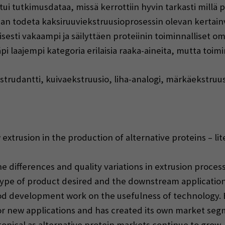
oitui tutkimusdataa, missä kerrottiin hyvin tarkasti mill
an todeta kaksiruuviekstruusioprosessin olevan kertainv
sesti vakaampi ja säilyttäen proteiinin toiminnalliset 
äpi laajempi kategoria erilaisia raaka-aineita, mutta toim
strudantti, kuivaekstruusio, liha-analogi, märkäekstruu
 extrusion in the production of alternative proteins – li
he differences and quality variations in extrusion proce
ype of product desired and the downstream applications
od development work on the usefulness of technology. E
r new applications and has created its own market segm
opical as alternative protein markets continue to grow, 