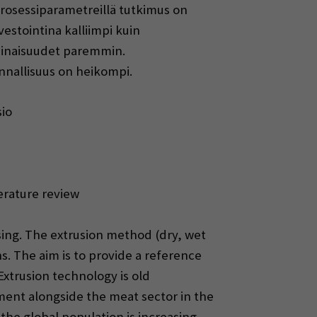
ä prosessiparametreillä tutkimus on
estointina kalliimpi kuin
ominaisuudet paremmin.
innallisuus on heikompi.
sio
terature review
ssing. The extrusion method (dry, wet
. The aim is to provide a reference
xtrusion technology is old
ent alongside the meat sector in the
the global population is increasing,