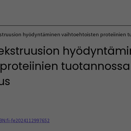
Vaihda kieltä
struusion hyödyntäminen vaihtoehtoisten proteiinien tu
aekstruusion hyödyntäm
 proteiinien tuotannossa
us
NBN:fi-fe2024112997652