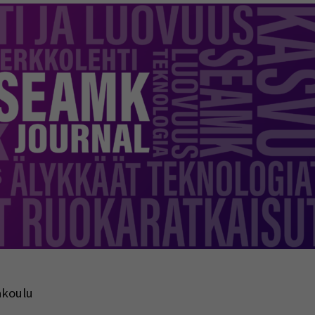
indow)
akoulu