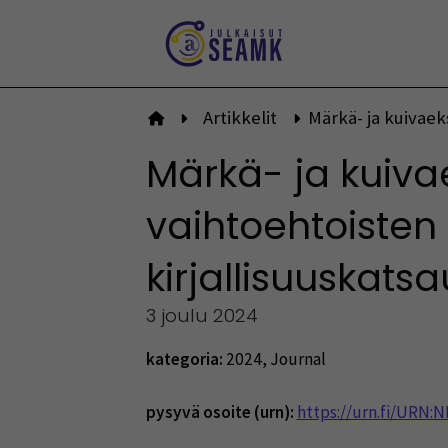
Siirry
sisältöön
Artikkelit
Märkä- ja kuivaek
Etusivulle
Märkä- ja kuiv
vaihtoehtoisten
kirjallisuuskatsa
3 joulu 2024
kategoria:
2024
,
Journal
pysyvä osoite (urn):
https://urn.fi/URN: