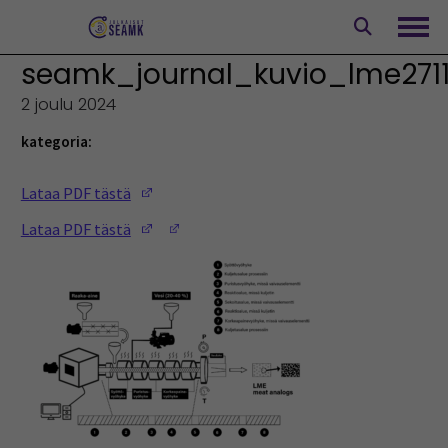
Siirry
sisältöön
Avaa
seamk_journal_kuvio_lme271
2 joulu 2024
kategoria:
(Opens in a new window)
Lataa PDF tästä
(Opens in a new window)
(Opens in a new window)
Lataa PDF tästä