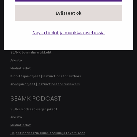
@SEAMK-verkkolehden artikkelit
Arkisto
Evästeet ok
Mediatiedot
Kirjoittajan ohjeet | Instructions for authors
Näytä tiedot ja muokkaa asetuksia
SEAMK JOURNAL
SEAMK Journalin artikkelit
Arkisto
Mediatiedot
Kirjoittajan ohjeet | Instructions for authors
Arvioijan ohjeet | Instructions for reviewers
SEAMK PODCAST
SEAMK Podcast -sarjan jaksot
Arkisto
Mediatiedot
Ohjeet podcastin suunnitteluun ja tekemiseen