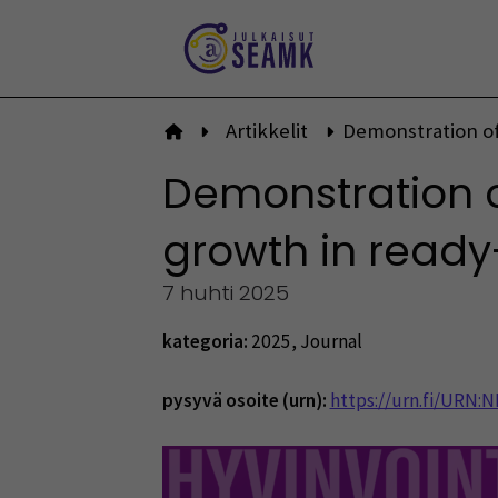
Siirry
sisältöön
Artikkelit
Demonstration of 
Etusivulle
Demonstration of
growth in ready
7 huhti 2025
kategoria:
2025
,
Journal
pysyvä osoite (urn):
https://urn.fi/URN: