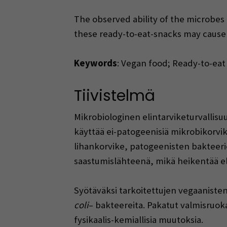
The observed ability of the microbes 
these ready-to-eat-snacks may cause a
Keywords
: Vegan food; Ready-to-eat f
Tiivistelmä
Mikrobiologinen elintarviketurvallisu
käyttää ei-patogeenisiä mikrobikorvik
lihankorvike, patogeenisten bakteeri
saastumislähteenä, mikä heikentää eli
Syötäväksi tarkoitettujen vegaanisten
coli
– bakteereita. Pakatut valmisruoka
fysikaalis-kemiallisia muutoksia.