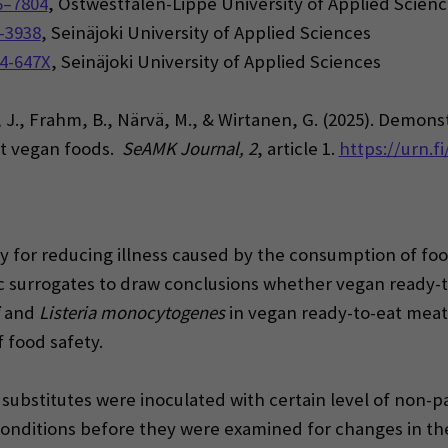
6–7804
, Ostwestfalen-Lippe University of Applied Scienc
-3938
, Seinäjoki University of Applied Sciences
4-647X
, Seinäjoki University of Applied Sciences
ta, J., Frahm, B., Närvä, M., & Wirtanen, G. (2025). Demons
at vegan foods.
SeAMK Journal, 2
, article 1.
https://urn.f
ey for reducing illness caused by the consumption of fo
 surrogates to draw conclusions whether vegan ready-to
and
Listeria monocytogenes
in vegan ready-to-eat meat 
 food safety.
substitutes were inoculated with certain level of non-
onditions before they were examined for changes in th