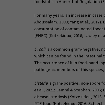
foodstuffs in Annex 1 of Regulation (E
For many years, an increase in cases 
Abdussalam, 1999; Yang et al., 2017). 
consumption of contaminated foodst
(EHEC) (Kotzekidou, 2016; Lawley et al
E. coli
is a common gram-negative, non
which can be found in the intestinal
The occurrence of it in food-handlin
pathogenic members of this species, 
Listeria
is gram-positive, non-spore fo
et al., 2021; Jemmi & Stephan, 2006;
disease listeriosis (Kotzekidou, 2016;
RTE food (Kotzekidou, 2016; Schlech 