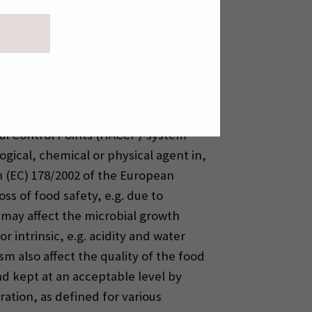
nd Agri-Food Canada et al., i.a.).
ant-based meat and dairy substitutes
 in the consumption of vegan food (GfK
 hazards by applying Good
cal Control Points (HACCP)-system
logical, chemical or physical agent in,
on (EC) 178/2002 of the European
ss of food safety, e.g. due to
d may affect the microbial growth
or intrinsic, e.g. acidity and water
ism also affect the quality of the food
nd kept at an acceptable level by
ation, as defined for various