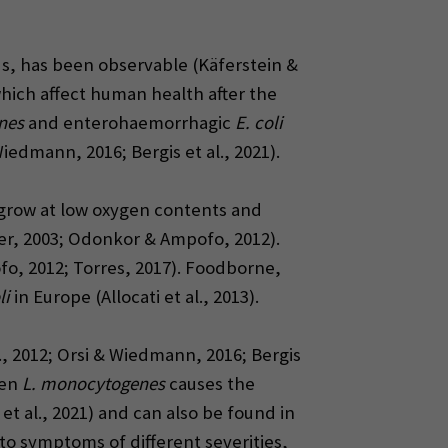
ds, has been observable (Käferstein &
which affect human health after the
nes
and enterohaemorrhagic
E. coli
iedmann, 2016; Bergis et al., 2021).
 grow at low oxygen contents and
er, 2003; Odonkor & Ampofo, 2012).
fo, 2012; Torres, 2017). Foodborne,
li
in Europe (Allocati et al., 2013).
., 2012; Orsi & Wiedmann, 2016; Bergis
gen
L. monocytogenes
causes the
et al., 2021) and can also be found in
to symptoms of different severities,