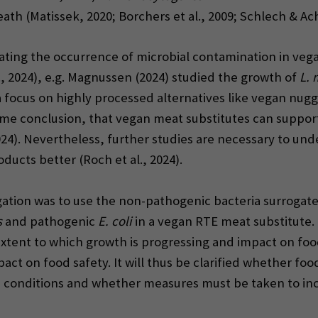
death (Matissek, 2020; Borchers et al., 2009; Schlech & Ac
igating the occurrence of microbial contamination in veg
., 2024), e.g. Magnussen (2024) studied the growth of
L.
a focus on highly processed alternatives like vegan nugg
ame conclusion, that vegan meat substitutes can support
024). Nevertheless, further studies are necessary to un
ducts better (Roch et al., 2024).
igation was to use the non-pathogenic bacteria surroga
s
and pathogenic
E. coli
in a vegan RTE meat substitute.
xtent to which growth is progressing and impact on food
ct on food safety. It will thus be clarified whether foo
 conditions and whether measures must be taken to inc