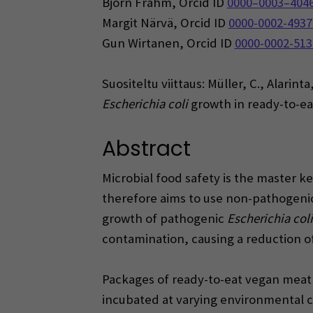
Björn Frahm, Orcid ID
0000–0003–404
Margit Närvä, Orcid ID
0000-0002-4937
Gun Wirtanen, Orcid ID
0000-0002-513
Suositeltu viittaus: Müller, C., Alarin
Escherichia coli
growth in ready-to-e
Abstract
Microbial food safety is the master k
therefore aims to use non-pathogenic
growth of pathogenic
Escherichia coli
contamination, causing a reduction of
Packages of ready-to-eat vegan meat 
incubated at varying environmental c