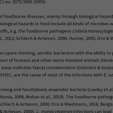
C) no. 2073/2005 (2005).
of foodborne illnesses, mainly through biological hazar
Biological hazards in food include all kinds of microbes 
uffs, e.g. the foodborne pathogens
Listeria monocytoge
., 2012; Schlech & Acheson, 2000; Hunter, 2003; Orsi & W
-spore-forming, aerobic bacterium with the ability to
 tract of humans and other warm-blooded animals (Hunt
g areas indicates faecal contamination (Odonkor & Ampo
EHEC, are the cause of most of the infections with
E. co
rming and facultatively anaerobic bacteria (Lawley et al
 Bhunia, 2008; Mohan et al., 2019). The foodborne patho
 Schlech & Acheson, 2000; Orsi & Wiedmann, 2016; Bergis 
& Acheson, 2000).
L. monocytogenes
infections can lead 