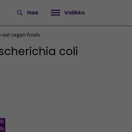
Hae
Valikko
Avaa valikko
o-eat vegan foods
scherichia coli