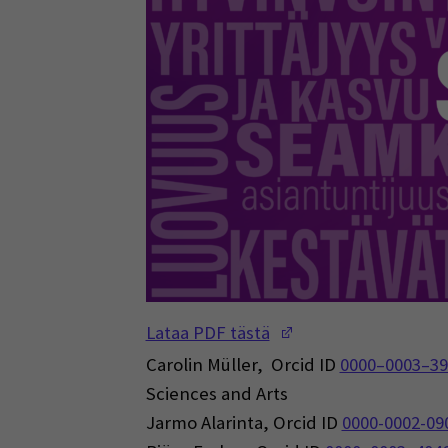
(Opens in a new w
Lataa PDF tästä
Carolin Müller, Orcid ID
0000–0003–39
Sciences and Arts
Jarmo Alarinta, Orcid ID
0000-0002-09