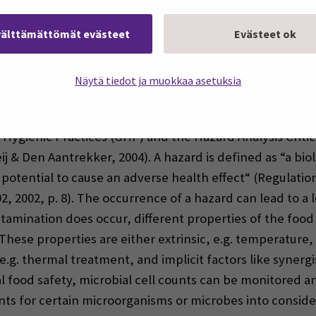
g vegetarian or vegan diets is increasing (Agriculture a
 selection of vegan food is now available, including pl
välttämättömät evästeet
Evästeet ok
l., i.a.; Leitzmann, 2018). It also explains the increase
Näytä tiedot ja muokkaa asetuksia
ealth at a high level. It is based on the prevention of
Hygienic Practices (GHP) and the Hazard Analysis Criti
eij & Den Aantrekker, 2004). A hazard is defined as “a bio
e potential to cause an adverse health effect“ (Regulati
, 2002, p. 8). The occurrence of a hazard can lead to a lo
ontamination does occur, different properties of the foo
. These properties are either extrinsic, e.g. temperature, 
g e.g. thermal treatment, and implicit factors like synerg
ial food safety, microbial cell counts can be monitored a
ts for certain microorganisms or microbes into consider