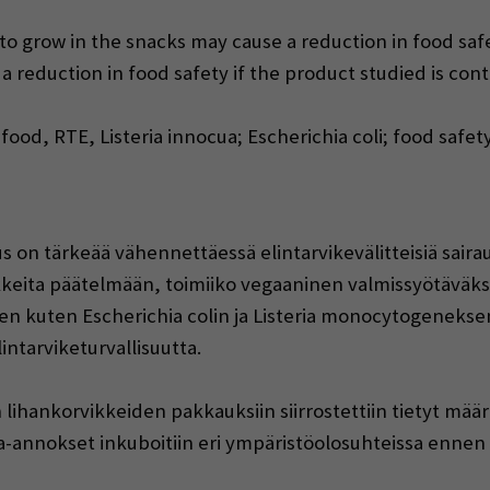
to grow in the snacks may cause a reduction in food sa
 reduction in food safety if the product studied is con
ood, RTE, Listeria innocua; Escherichia coli; food safety
us on tärkeää vähennettäessä elintarvikevälitteisiä saira
keita päätelmään, toimiiko vegaaninen valmissyötäväksi 
en kuten Escherichia colin ja Listeria monocytogenekse
ntarviketurvallisuutta.
 lihankorvikkeiden pakkauksiin siirrostettiin tietyt mää
-annokset inkuboitiin eri ympäristöolosuhteissa ennen k