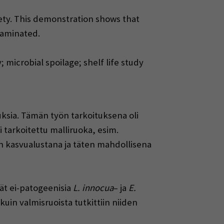
fety. This demonstration shows that
taminated.
; microbial spoilage; shelf life study
uksia. Tämän työn tarkoituksena oli
tarkoitettu malliruoka, esim.
n kasvualustana ja täten mahdollisena
rät ei-patogeenisia
L. innocua
– ja
E.
uin valmisruoista tutkittiin niiden