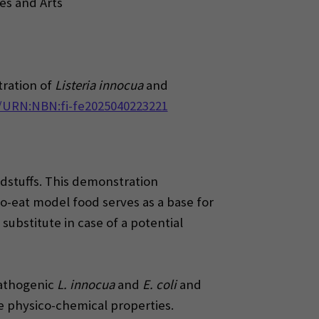
es and Arts
tration of
Listeria innocua
and
i/URN:NBN:fi-fe2025040223221
odstuffs. This demonstration
-eat model food serves as a base for
substitute in case of a potential
pathogenic
L. innocua
and
E. coli
and
e physico-chemical properties.