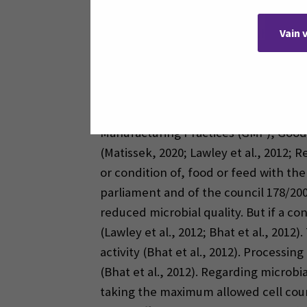
Moreover, the number of people adoptin
This development explains why a wide
Vain 
(Agriculture and Agri-Food Canada et a
& AMI, 2024).
Food safety aims to keep consumers’ h
Manufacturing Practices (GMP), Good 
(Matissek, 2020; Lawley et al., 2012; R
or condition of, food or feed with th
parliament and of the council 178/2002
reduced microbial quality. But if a c
(Lawley et al., 2012; Bhat et al., 2012)
activity (Bhat et al., 2012). Processin
(Bhat et al., 2012). Regarding microb
taking the maximum allowed cell coun