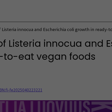
Vaihda kieltä
Listeria innocua and Escherichia coli growth in ready-t
 Listeria innocua and E
-to-eat vegan foods
NBN:fi-fe2025040223221