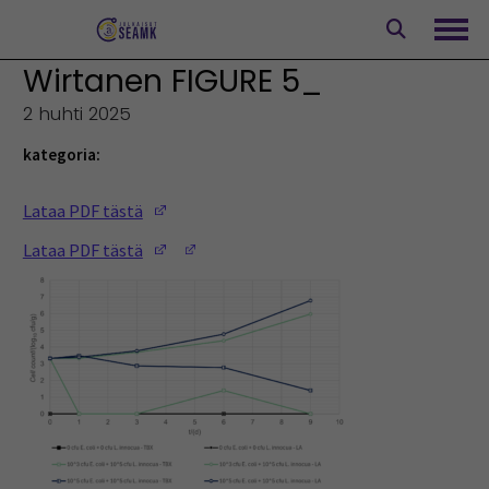
Siirry
sisältöön
Avaa
Wirtanen FIGURE 5_
2 huhti 2025
kategoria:
(Opens in a new window)
Lataa PDF tästä
(Opens in a new window)
(Opens in a new window)
Lataa PDF tästä