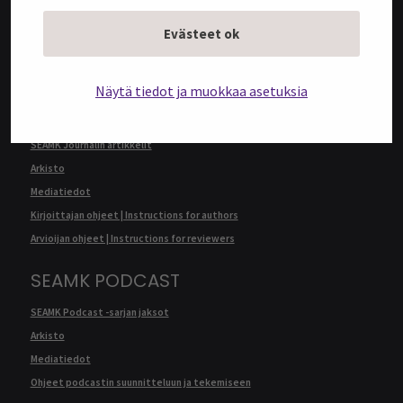
Arkisto
Evästeet ok
Mediatiedot
Kirjoittajan ohjeet | Instructions for authors
Näytä tiedot ja muokkaa asetuksia
SEAMK JOURNAL
SEAMK Journalin artikkelit
Arkisto
Mediatiedot
Kirjoittajan ohjeet | Instructions for authors
Arvioijan ohjeet | Instructions for reviewers
SEAMK PODCAST
SEAMK Podcast -sarjan jaksot
Arkisto
Mediatiedot
Ohjeet podcastin suunnitteluun ja tekemiseen