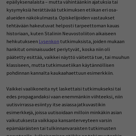
epäilyksenalaista – mutta vähintäänkin ajatuksia tai
kysymyksiä herättävää tutkimuksen etiikan eri osa-
alueiden näkökulmasta. Opiskelijoiden vastaukset
tehtävään hakeutuvat helposti tarpeettoman kauas
historiaan, kuten Stalinin Neuvostoliiton aikaiseen
hehkutukseen
Lysenkon
tutkimuksista, joiden mukaan
hankitut ominaisuudet periytyvät, koska niin oli
päätetty esittää, vaikkei näyttö väitettä tue, tai muuhun
klassiseen, mutta tutkimusetiikan käytännöllisen
pohdinnan kannalta kaukaahaettuun esimerkkiin.
Vaikkei vaalikoneita nyt laskettaisi tutkimukseksi tai
edes propagandaksi vaan enemmänkin viihteeksi, niin
uutisvirrassa esiintyy itse asiassa jatkuvastikin
esimerkkejä, joissa uutisoidaan milloin minkäkin asian
vaikutuksesta vaikkapa kansanterveyteen varsin
epämääräisten tai tulkinnanvaraisten tutkimusten