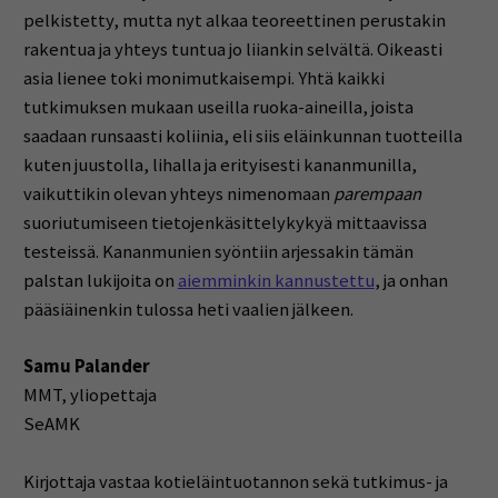
pelkistetty, mutta nyt alkaa teoreettinen perustakin
rakentua ja yhteys tuntua jo liiankin selvältä. Oikeasti
asia lienee toki monimutkaisempi. Yhtä kaikki
tutkimuksen mukaan useilla ruoka-aineilla, joista
saadaan runsaasti koliinia, eli siis eläinkunnan tuotteilla
kuten juustolla, lihalla ja erityisesti kananmunilla,
vaikuttikin olevan yhteys nimenomaan
parempaan
suoriutumiseen tietojenkäsittelykykyä mittaavissa
testeissä. Kananmunien syöntiin arjessakin tämän
palstan lukijoita on
aiemminkin kannustettu
, ja onhan
pääsiäinenkin tulossa heti vaalien jälkeen.
Samu Palander
MMT, yliopettaja
SeAMK
Kirjottaja vastaa kotieläintuotannon sekä tutkimus- ja