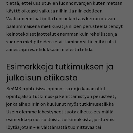
tietää, ettei uusiutuvien luonnonvarojen kuten metsän
käyttö oikeasti vaikuta niihin. Ja niin edelleen.
Vaalikoneen laatijoilla tuntuukin taas kerran olevan
päällimmäisenä mielikuvat ja niiden perusteella tehdyt
keinotekoiset jaottelut enemmän kuin rehellisten ja
suorien mielipiteiden selvittäminen siitä, mitä tulisi
äänestäjän vs. ehdokkaan mielestä tehdä.
Esimerkkejä tutkimuksen ja
julkaisun etiikasta
SeAMK:n yhteisissä opinnoissa on jo kauan ollut
opintojakso Tutkimus- ja kehittämistyön perusteet,
jonka aihepiiriin on kuulunut myös tutkimusetiikka.
Usein olemme lähestyneet tuota aihetta etsimällä
esimerkkejä uutisoiduista tutkimuksista, joista voisi
löytää jotain – ei välttämättä tuomittavaa tai