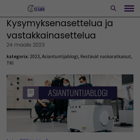
Siirry
sisältöön
Avaa
Kysymyksenasettelua ja
vastakkainasettelua
24 maalis 2023
kategoria:
2023
,
Asiantuntijablogi
,
Kestävät ruokaratkaisut
,
TKI
(Opens in a new window)