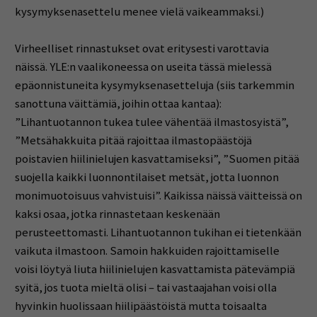
kysymyksenasettelu menee vielä vaikeammaksi.)
Virheelliset rinnastukset ovat eritysesti varottavia
näissä. YLE:n vaalikoneessa on useita tässä mielessä
epäonnistuneita kysymyksenasetteluja (siis tarkemmin
sanottuna väittämiä, joihin ottaa kantaa):
”Lihantuotannon tukea tulee vähentää ilmastosyistä”,
”Metsähakkuita pitää rajoittaa ilmastopäästöjä
poistavien hiilinielujen kasvattamiseksi”, ”Suomen pitää
suojella kaikki luonnontilaiset metsät, jotta luonnon
monimuotoisuus vahvistuisi”. Kaikissa näissä väitteissä on
kaksi osaa, jotka rinnastetaan keskenään
perusteettomasti. Lihantuotannon tukihan ei tietenkään
vaikuta ilmastoon. Samoin hakkuiden rajoittamiselle
voisi löytyä liuta hiilinielujen kasvattamista pätevämpiä
syitä, jos tuota mieltä olisi – tai vastaajahan voisi olla
hyvinkin huolissaan hiilipäästöistä mutta toisaalta