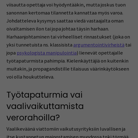
viisautta opettaja voi hyödyntääkin, mutta joskus tuon
sanonnan kertomaa tilannetta kannattaa myös varoa.
Johdatteleva kysymys saattaa viedä vastaajalta oman
oivaltamisen ilon tai jopa johtaa täysin harhaan.
Harhaanjohtaminen tai virheelliset rinnastukset (joka on
yksi tunnetuista ns. klassisista
argumentointivirheistä
tai
jopa
psykologista manipulointia
) lienevät opettajalle
työtapaturmista pahimpia. Kielenkäyttäjiä on kuitenkin
muitakin, ja propagandistille tilaisuus väärinkäytökseen
voi olla houkutteleva.
Työtapaturmia vai
vaalivaikuttamista
verorahoilla?
Vaalikeväänä viattomiin vaikutusyrityksiin luvallisen ja
itse kustannetun mainostamisen muodossa toki törmää