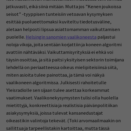
jatkuvasti, eikä siinä mitään. Mutta jos ”Kenen joukoissa
seisot” -tyyppisen tunteisiin vetoavan kysymyksen
esittää puolueettomaksi kuviteltu tiedotusväline,
aletaan helposti lipsua asiattomamman vaikuttamisen
puolelle.
Helsingin sanomien vaalikoneesta
paljastui
noloja vikoja, joita sentään korjattiin ja koneen algoritmi
avattiin nähtäväksi. Vaikuttamisyrityksiä ei ehkä voi
täysin osoittaa, ja sitä paitsi yksityisen sektorin toimijana
lehdellä on periaatteessa oikeus mielipiteisiinsä siitä,
miten asioita tulee painottaa, ja tämä voi näkyä
vaalikoneen algoritmissa. Julkisesti rahoitetulle
Yleisradiolle sen sijaan tulee asettaa korkeammat
vaatimukset. Vaalikonekysymysten tulisi olla huolella
mietittyjä, konkreettisia ja realistisia päivänpolitiikan
asiakysymyksiä, joissa tulevat kansanedustajat
oikeastikin valintoja tekevät. (Toki arvomaailmaakin on
sallittua ja tarpeellistakin kartoittaa, mutta tässä