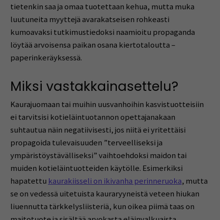
tietenkin saa ja omaa tuotettaan kehua, mutta muka
luutuneita myyttejä avarakatseisen rohkeasti
kumoavaksi tutkimustiedoksi naamioitu propaganda
löytää arvoisensa paikan osana kiertotaloutta –
paperinkeräyksessä.
Miksi vastakkainasettelu?
Kaurajuomaan tai muihin uusvanhoihin kasvistuotteisiin
ei tarvitsisi kotieläintuotannon opettajanakaan
suhtautua näin negatiivisesti, jos niitä ei yritettäisi
propagoida tulevaisuuden ”terveelliseksi ja
ympäristöystävälliseksi” vaihtoehdoksi maidon tai
muiden kotieläintuotteiden käytölle. Esimerkiksi
hapatettu
kaurakiisseli on ikivanha perinneruoka
, mutta
se on vedessä uitetuista kauraryyneistä veteen hiukan
liuennutta tärkkelysliisteriä, kun oikea piimä taas on
maitotuote ja sisältää arvokasta eläinvalkuaista,