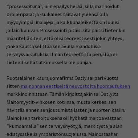
”prosessoituna”, niin epäilys herää, sillä marinoidut
broileripalat ja -suikaleet taitavat yleensä olla
myydyimpiä lihalajeja, ja kalkkunaleikettäkin luulisi
jollain kuluvan. Prosessointi pitäisi sitä paitsi tietenkin
määritellä siten, että olisi teoreettisesti jokin yhteys,
jonka kautta selittää sen avulla mahdollisia
terveysvaikutuksia. Ilman teoreettista perustaa ei
tieteellisellä tutkimuksella ole pohjaa.
Ruotsalainen kaurajuomafirma Oatly sai pari vuotta
sitten
mainonnan eettiseltä neuvostolta huomautuksen
markkinoinnistaan. Tämän kirjoittajakin sai Oatlylta
Maitomyytit-vihkosen kotiinsa, mutta kerkesi sen
hävittää ennen sen joutumista lasten ja nuorten käsiin.
Mainoksen tarkoituksena oli hyökätä maitoa vastaan
”kumoamalla” sen terveyshyötyjä, merkitystä ja alan
edistysaskelia ympäristönsuojelussa. Mainostaahan