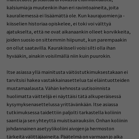
kalsiumia ja muutenkin ihan eri ravintoaineita, joita
kauraliemessä ei lisäämättä ole. Kun kaurajuomien ja -
kiisselien historiaa opiskelee, ei toki voi välttyä
ajatukselta, että ne ovat aikanaankin olleet korvikkeita,
joiden suosio on sittemmin hiipunut, kun parempaakin
on ollut saatavilla. Kaurakiisseli voisi silti olla ihan
hyvääkin, ainakin voisilmällä niin kuin puurokin.
Itse asiassa yllä mainitusta väitöstutkimuksestakaan ei
tarvitsisi hakea vastakkainasettelua tai eläintuotteiden
mustamaalausta. Vähän kehnosta uutisoinnista
huolimatta väittelijä ei näyttäisi tätä alkuperäisessä
kysymyksenasettelussa yrittävänkään. Itse asiassa
tutkimuksessa taidettiin paljolti tarkastella koliinin
saantia ja sen yhteyttä muistisairauksiin. Onhan koliinin
johdannainen asetyylikoliini aivojen ja hermoston
tärkeitä välittäjäaineita. Päätelmä on varmaan jo aika