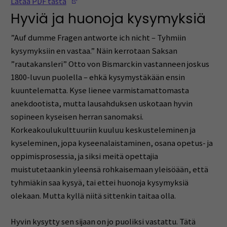
Lataa PDF tästä
Hyviä ja huonoja kysymyksiä
”Auf dumme Fragen antworte ich nicht – Tyhmiin
kysymyksiin en vastaa.” Näin kerrotaan Saksan
”rautakansleri” Otto von Bismarckin vastanneen joskus
1800-luvun puolella – ehkä kysymystäkään ensin
kuuntelematta. Kyse lienee varmistamattomasta
anekdootista, mutta lausahduksen uskotaan hyvin
sopineen kyseisen herran sanomaksi.
Korkeakoulukulttuuriin kuuluu keskusteleminen ja
kyseleminen, jopa kyseenalaistaminen, osana opetus- ja
oppimisprosessia, ja siksi meitä opettajia
muistutetaankin yleensä rohkaisemaan yleisöään, että
tyhmiäkin saa kysyä, tai ettei huonoja kysymyksiä
olekaan. Mutta kyllä niitä sittenkin taitaa olla.
Hyvin kysytty sen sijaan on jo puoliksi vastattu. Tätä