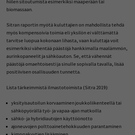
hiilen sitoutumista esimerkiksi maaperään tai
biomassaan.
Sitran raportin myötä kuluttajien on mahdollista tehdä
myös kompensoivia toimia eli yksilön ei välttämättä
tarvitse luopua kokonaan lihasta, vaan kuluttaja voit
esimerkiksi vähentää päästöjä hankkimalla maalämmön,
aurinkopaneelit ja sähköauton. Se, että vähennät
päästöjä omaehtoisesti ja sinulle sopivalla tavalla, lisää
positiivisen osallisuuden tunnetta.
Lista tärkeimmistä ilmastotoimista (Sitra 2019):
yksityisautoilun korvaaminen joukkoliikenteellä tai
sähköpyörällä työ- ja vapaa-ajan matkoilla
sähkö- ja hybridiautojen käyttöönotto
ajoneuvojen polttoainetehokkuuden parantaminen
kimppakyytien lisääminen