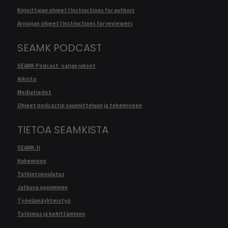
Kirjoittajan ohjeet | Instructions for authors
Arvioijan ohjeet | Instructions for reviewers
SEAMK PODCAST
SEAMK Podcast -sarjan jaksot
Arkisto
Mediatiedot
Ohjeet podcastin suunnitteluun ja tekemiseen
TIETOA SEAMKISTA
SEAMK.fi
Hakeminen
Tutkintokoulutus
Jatkuva oppiminen
Työelämäyhteistyö
Tutkimus ja kehittäminen