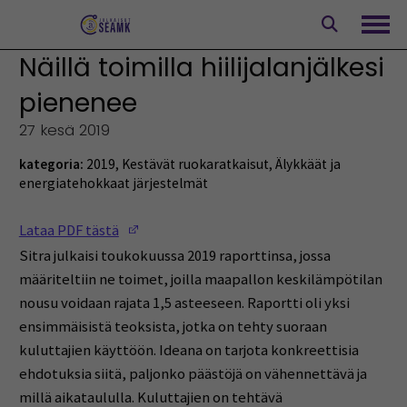
Siirry
sisältöön
Avaa
Näillä toimilla hiilijalanjälkesi
pienenee
27 kesä 2019
kategoria:
2019
,
Kestävät ruokaratkaisut
,
Älykkäät ja
energiatehokkaat järjestelmät
(Opens in a new window)
Lataa PDF tästä
Sitra julkaisi toukokuussa 2019 raporttinsa, jossa
määriteltiin ne toimet, joilla maapallon keskilämpötilan
nousu voidaan rajata 1,5 asteeseen. Raportti oli yksi
ensimmäisistä teoksista, jotka on tehty suoraan
kuluttajien käyttöön. Ideana on tarjota konkreettisia
ehdotuksia siitä, paljonko päästöjä on vähennettävä ja
millä aikataululla. Kuluttajien on tehtävä