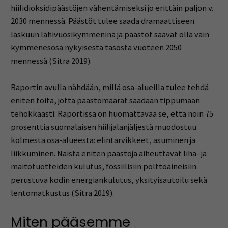
hiilidioksidipäästöjen vähentämiseksi jo erittäin paljon v.
2030 mennessä. Päästöt tulee saada dramaattiseen
laskuun lähivuosikymmeninä ja päästöt saavat olla vain
kymmenesosa nykyisestä tasosta vuoteen 2050
mennessä (Sitra 2019).
Raportin avulla nähdään, millä osa-alueilla tulee tehdä
eniten töitä, jotta päästömäärät saadaan tippumaan
tehokkaasti. Raportissa on huomattavaa se, että noin 75
prosenttia suomalaisen hiilijalanjäljestä muodostuu
kolmesta osa-alueesta: elintarvikkeet, asuminen ja
liikkuminen. Näistä eniten päästöjä aiheuttavat liha- ja
maitotuotteiden kulutus, fossiilisiin polttoaineisiin
perustuva kodin energiankulutus, yksityisautoilu sekä
lentomatkustus (Sitra 2019).
Miten pääsemme