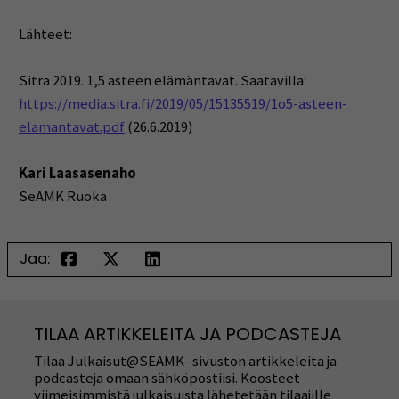
Lähteet:
Sitra 2019. 1,5 asteen elämäntavat. Saatavilla:
https://media.sitra.fi/2019/05/15135519/1o5-asteen-
elamantavat.pdf
(26.6.2019)
Kari Laasasenaho
SeAMK Ruoka
Jaa:
TILAA ARTIKKELEITA JA PODCASTEJA
Tilaa Julkaisut@SEAMK -sivuston artikkeleita ja
podcasteja omaan sähköpostiisi. Koosteet
viimeisimmistä julkaisuista lähetetään tilaajille