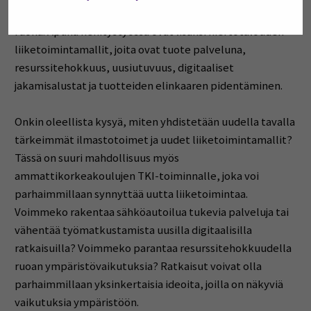
olla esimerkiksi vaihtoehtoiset energianlähteet tai
ruoka. Apuna kehitystyössä ovat lisäksi kiertotalouden
liiketoimintamallit, joita ovat tuote palveluna,
resurssitehokkuus, uusiutuvuus, digitaaliset
jakamisalustat ja tuotteiden elinkaaren pidentäminen.
Onkin oleellista kysyä, miten yhdistetään uudella tavalla
tärkeimmät ilmastotoimet ja uudet liiketoimintamallit?
Tässä on suuri mahdollisuus myös
ammattikorkeakoulujen TKI-toiminnalle, joka voi
parhaimmillaan synnyttää uutta liiketoimintaa.
Voimmeko rakentaa sähköautoilua tukevia palveluja tai
vähentää työmatkustamista uusilla digitaalisilla
ratkaisuilla? Voimmeko parantaa resurssitehokkuudella
ruoan ympäristövaikutuksia? Ratkaisut voivat olla
parhaimmillaan yksinkertaisia ideoita, joilla on näkyviä
vaikutuksia ympäristöön.