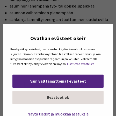
asuminen lähempänä työ- tai opiskelupaikkaa
asunnon vaihtaminen pienempään
sähkön ja lämmitysenergian tuottaminen uusiutuvilla
energialähteillä,
maa- ja ilmalämpöpumppujen hyödyntäminen
Ovathan evästeet okei?
kasvis- ja vegaaniruokavalion suosiminen
maitotuotteiden korvaaminen kasvipohjaisilla
Kun hyväksyt evästeet, teet sivuston käytöstä mahdollisimman
vaihtoehdoilla
sujuvan. Osaa evästeistä käytetään tilastollisiin tarkoituksiin, ja osa
liittyy kolmansien osapuolien tarjoamiin palveluihin. Valitsemalla
punaisen lihan korvaaminen kanalla tai kalalla.
”Evästeet ok” hyväksyt evästeiden käytön.
Lisätietoa evästeistä.
Minkälaisia TKI -hankkeita
Vain välttämättömät evästeet
tulisi tukea?
Ammattikorkeakoulujen rooli on olla mukana
Evästeet ok
kehitystyössä, jolla edistetään vähähiilisiä ratkaisuja.
Hankkeita kannattaakin kohdistaa sinne, missä
Näytä tiedot ja muokkaa asetuksia
saavutetaan eniten päästövähennyksiä. Kohteina voivat