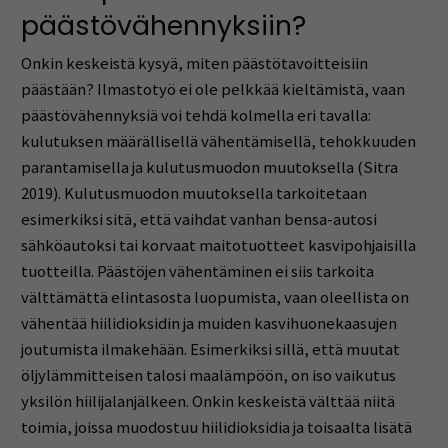
päästövähennyksiin?
Onkin keskeistä kysyä, miten päästötavoitteisiin
päästään? Ilmastotyö ei ole pelkkää kieltämistä, vaan
päästövähennyksiä voi tehdä kolmella eri tavalla:
kulutuksen määrällisellä vähentämisellä, tehokkuuden
parantamisella ja kulutusmuodon muutoksella (Sitra
2019). Kulutusmuodon muutoksella tarkoitetaan
esimerkiksi sitä, että vaihdat vanhan bensa-autosi
sähköautoksi tai korvaat maitotuotteet kasvipohjaisilla
tuotteilla. Päästöjen vähentäminen ei siis tarkoita
välttämättä elintasosta luopumista, vaan oleellista on
vähentää hiilidioksidin ja muiden kasvihuonekaasujen
joutumista ilmakehään. Esimerkiksi sillä, että muutat
öljylämmitteisen talosi maalämpöön, on iso vaikutus
yksilön hiilijalanjälkeen. Onkin keskeistä välttää niitä
toimia, joissa muodostuu hiilidioksidia ja toisaalta lisätä