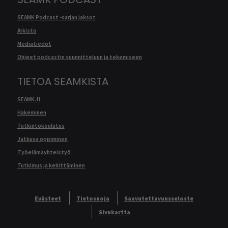
SEAMK Podcast -sarjan jaksot
Arkisto
Mediatiedot
Ohjeet podcastin suunnitteluun ja tekemiseen
TIETOA SEAMKISTA
SEAMK.fi
Hakeminen
Tutkintokoulutus
Jatkuva oppiminen
Työelämäyhteistyö
Tutkimus ja kehittäminen
Evästeet
Tietosuoja
Saavutettavuusseloste
Sivukartta