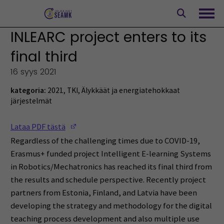
Siirry
sisältöön
Avaa
INLEARC project enters to its
final third
16 syys 2021
kategoria:
2021
,
TKI
,
Älykkäät ja energiatehokkaat
järjestelmät
(Opens in a new window)
Lataa PDF tästä
Regardless of the challenging times due to COVID-19,
Erasmus+ funded project Intelligent E-learning Systems
in Robotics/Mechatronics has reached its final third from
the results and schedule perspective. Recently project
partners from Estonia, Finland, and Latvia have been
developing the strategy and methodology for the digital
teaching process development and also multiple use