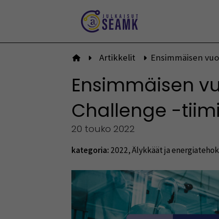
Siirry
sisältöön
Artikkelit
Ensimmäisen vuod
Etusivulle
Ensimmäisen vuo
Challenge -tiim
20 touko 2022
kategoria:
2022
,
Älykkäät ja energiatehok