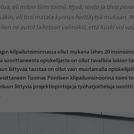
ua, eli miten tiimi toimii. Hyvä, rento ja tiivis por
säkin, eli tosi matala kynnys heittäytyä mukaan. M
iten ne autot laitetaan valmiiksi, että kuski voi va
gin kilpailutoiminnassa ollut mukana lähes 20 insinöörio
ä suorittaneesta opiskelijasta on ollut tavallisia lukion 
un liittyvää taustaa on ollut vain muutamalla opiskelijal
an voittaneen Tuomas Pöntisen kilpailuinsinöörinä toimi t
un liittyviä projektiopintoja ja työharjoitteluja suoritti 
.