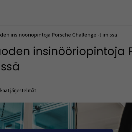
Vaihda kieltä
en insinööriopintoja Porsche Challenge -tiimissä
den insinööriopintoja 
issä
kaat järjestelmät