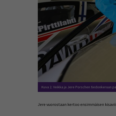
Kuva 2. Veikka ja Jere Porschen tiedonkeruun par
Jere vuorostaan kertoo ensimmäisen kisavii