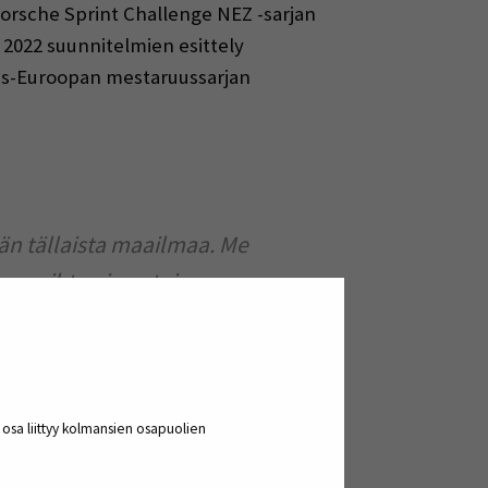
Porsche Sprint Challenge NEZ -sarjan
en 2022 suunnitelmien esittely
jois-Euroopan mestaruussarjan
än tällaista maailmaa. Me
an vaihtoa ja autojen
n jäseniin paremmin ja
i kohdallaan ja bensaa paloi
a osa liittyy kolmansien osapuolien
teella auton säätöä.
aamassa jarruja, että on