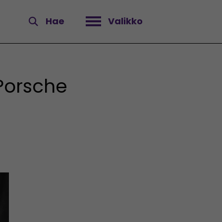
Hae
Valikko
Avaa valikko
Porsche