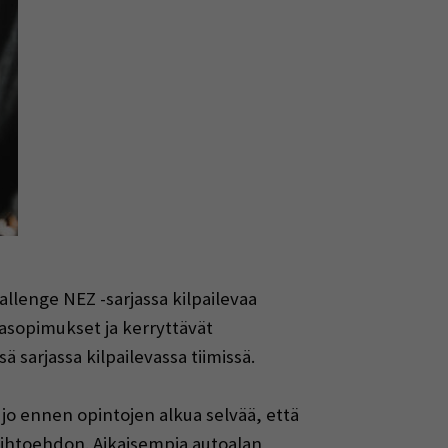
llenge NEZ -sarjassa kilpailevaa
jasopimukset ja kerryttävät
sarjassa kilpailevassa tiimissä.
 jo ennen opintojen alkua selvää, että
aihtoehdon. Aikaisempia autoalan