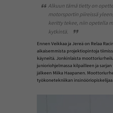
Alkuun tämä tietty on opettel
motorsportin piireissä yleen
keritty tekee, niin opetella m
kytkintä.
Ennen Veikkaa ja Jereä on Relaa Racin
aikaisemmista projektiopintoja tiimiss
käyneitä. Jonkinlaista moottoriurheilu
junioriohjelmassa kilpailleen ja sarj
jälkeen Miika Haapanen. Moottoriurheilu
työkonetekniikan insinööriopiskelijaa