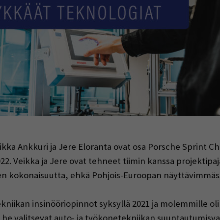
indow)
kka Ankkuri ja Jere Eloranta ovat osa Porsche Sprint Cha
022. Veikka ja Jere ovat tehneet tiimin kanssa projektipa
n kokonaisuutta, ehkä Pohjois-Euroopan näyttävimmässä 
kniikan insinööriopinnot syksyllä 2021 ja molemmille oli
 he valitsevat auto- ja työkonetekniikan suuntautumisv