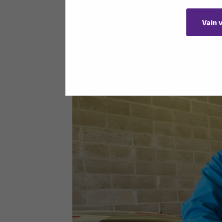
kilpurit sitten valmiita seura
Vain 