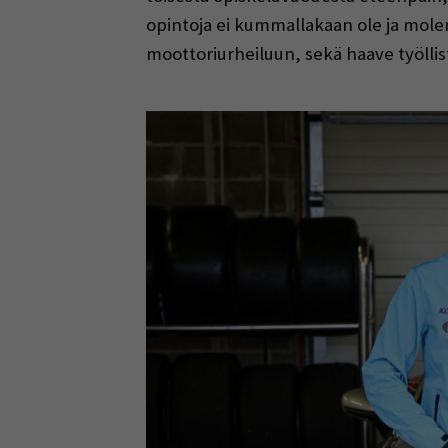
opintoja ei kummallakaan ole ja mole
moottoriurheiluun, sekä haave työllis