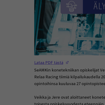
(Opens in a new w
Lataa PDF tästä
SeAMKin konetekniikan opiskelijat Vei
Relaa Racing tiimiä kilpailukaudella 2
opintoihinsa kuuluvaa 27 opintopistee
Veikka ja Jere ovat aloittaneet konete
toisesta opiskeluvuodesta eteenpäin,