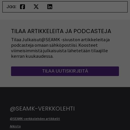
Jaa:
TILAA ARTIKKELEITA JA PODCASTEJA
Tilaa Julkaisut@SEAMK -sivuston artikkeleita ja
podcasteja omaan sähköpostiisi. Koosteet
viimeisimmistä julkaisuista lähetetään tilaajille
kerran kuukaudessa.
TILAA UUTISKIRJEITÄ
@SEAMK-VERKKOLEHTI
@SEAMK-verkkolehden artikkelit
Arkisto