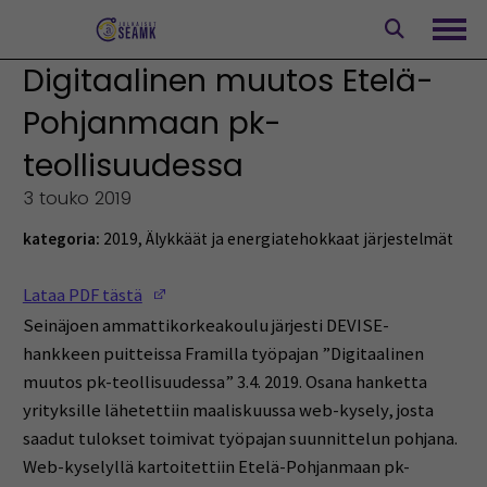
Siirry
sisältöön
Avaa
Digitaalinen muutos Etelä-
Pohjanmaan pk-
teollisuudessa
3 touko 2019
kategoria:
2019
,
Älykkäät ja energiatehokkaat järjestelmät
(Opens in a new window)
Lataa PDF tästä
Seinäjoen ammattikorkeakoulu järjesti DEVISE-
hankkeen puitteissa Framilla työpajan ”Digitaalinen
muutos pk-teollisuudessa” 3.4. 2019. Osana hanketta
yrityksille lähetettiin maaliskuussa web-kysely, josta
saadut tulokset toimivat työpajan suunnittelun pohjana.
Web-kyselyllä kartoitettiin Etelä-Pohjanmaan pk-