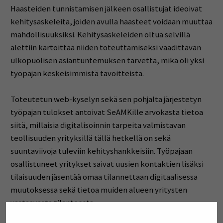
Haasteiden tunnistamisen jälkeen osallistujat ideoivat
kehitysaskeleita, joiden avulla haasteet voidaan muuttaa
mahdollisuuksiksi. Kehitysaskeleiden oltua selvillä
alettiin kartoittaa niiden toteuttamiseksi vaadittavan
ulkopuolisen asiantuntemuksen tarvetta, mikä oli yksi
työpajan keskeisimmistä tavoitteista.
Toteutetun web-kyselyn sekä sen pohjalta järjestetyn
työpajan tulokset antoivat SeAMKille arvokasta tietoa
siitä, millaisia digitalisoinnin tarpeita valmistavan
teollisuuden yrityksillä tällä hetkellä on sekä
suuntaviivoja tuleviin kehityshankkeisiin. Työpajaan
osallistuneet yritykset saivat uusien kontaktien lisäksi
tilaisuuden jäsentää omaa tilannettaan digitaalisessa
muutoksessa sekä tietoa muiden alueen yritysten
vastaavasta tilanteesta.