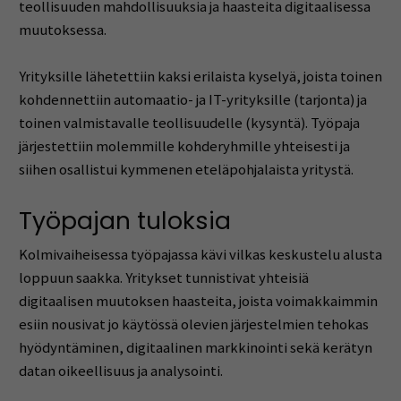
teollisuuden mahdollisuuksia ja haasteita digitaalisessa
muutoksessa.
Yrityksille lähetettiin kaksi erilaista kyselyä, joista toinen
kohdennettiin automaatio- ja IT-yrityksille (tarjonta) ja
toinen valmistavalle teollisuudelle (kysyntä). Työpaja
järjestettiin molemmille kohderyhmille yhteisesti ja
siihen osallistui kymmenen eteläpohjalaista yritystä.
Työpajan tuloksia
Kolmivaiheisessa työpajassa kävi vilkas keskustelu alusta
loppuun saakka. Yritykset tunnistivat yhteisiä
digitaalisen muutoksen haasteita, joista voimakkaimmin
esiin nousivat jo käytössä olevien järjestelmien tehokas
hyödyntäminen, digitaalinen markkinointi sekä kerätyn
datan oikeellisuus ja analysointi.