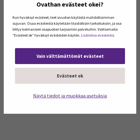
DEVISE-hanke (
Digital tech SMEs at the service of
Ovathan evästeet okei?
Regional Smart Specialisation Strategies
) käynnistyi
Kun hyväksyt evästeet, teet sivuston käytöstä mahdollisimman
1.6.2018 ja sen toiminnallinen vaihe päättyy marraskuussa
sujuvan. Osaa evästeistä käytetään tilastollisiin tarkoituksiin, ja osa
2020. Hankkeen päätavoitteena on lisätä vuoteen 2021
liittyy kolmansien osapuolien tarjoamiin palveluihin. Valitsemalla
mennessä 15% teollisuutta palvelevien digitaalisen
”Evästeet ok” hyväksyt evästeiden käytön.
Lisätietoa evästeistä.
teknologian pk-yritysten lukumäärää alueella
(esimerkiksi automaatio, IT, konsultointi). Hankkeessa
Vain välttämättömät evästeet
työskentelevät projektipäällikkö Juha Palomäki
(juha.palomaki@seamk.fi) sekä Saara Mäkelä
Evästeet ok
(saara.makela@seamk.fi).
Saara Mäkelä
Näytä tiedot ja muokkaa asetuksia
projektityöntekijä
SeAMK Tekniikka