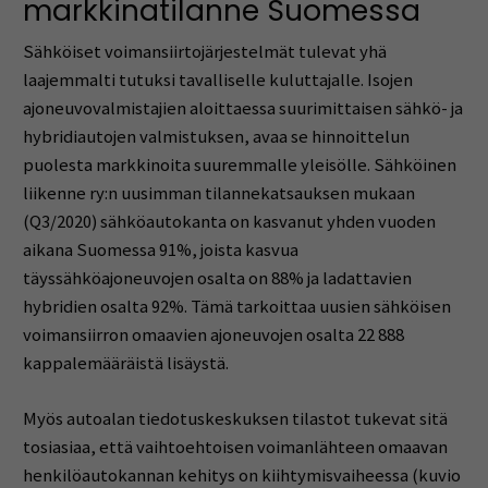
markkinatilanne Suomessa
Sähköiset voimansiirtojärjestelmät tulevat yhä
laajemmalti tutuksi tavalliselle kuluttajalle. Isojen
ajoneuvovalmistajien aloittaessa suurimittaisen sähkö- ja
hybridiautojen valmistuksen, avaa se hinnoittelun
puolesta markkinoita suuremmalle yleisölle. Sähköinen
liikenne ry:n uusimman tilannekatsauksen mukaan
(Q3/2020) sähköautokanta on kasvanut yhden vuoden
aikana Suomessa 91%, joista kasvua
täyssähköajoneuvojen osalta on 88% ja ladattavien
hybridien osalta 92%. Tämä tarkoittaa uusien sähköisen
voimansiirron omaavien ajoneuvojen osalta 22 888
kappalemääräistä lisäystä.
Myös autoalan tiedotuskeskuksen tilastot tukevat sitä
tosiasiaa, että vaihtoehtoisen voimanlähteen omaavan
henkilöautokannan kehitys on kiihtymisvaiheessa (kuvio