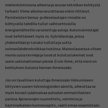
mielenkiintoisena aiheena ja seuraa tekniikan kehitystä
tarkasti. Viime aikoina seurattavaa onkin riittänyt.
Perinteisten bensa- ja dieselautojen rinnalle on
kiihtyvällä tahdilla tullut vaihtoehtoisilla
energianlähteillä varustettuja autoja. Autonvalmistajat
ovat kehittäneet myös ns. hybridiautoja, joissa
yhdistellään jo tutuksi tullutta ja uutta
voimanlähdetekniikkaa toisiinsa. Mainoslauseissa vilisee
monia uusia termejä ja luvatut kulutuslukemat ovat
usein uskomattoman pieniä. Ei siis ihme, että moni on
kehityksen kulusta hieman ihmeissään.
Jos on tavallinen kuluttaja ihmeissään liikkumiseen
liittyvien uusien teknologioiden äärellä, aiheuttaa se
myös kovasti päänvaivaa autoalan ammattilaisten
parissa. Ajoneuvojen suunnittelu, valmistus ja
käytönaikainen kunnossapito, vaatii omaa osaamistaan.