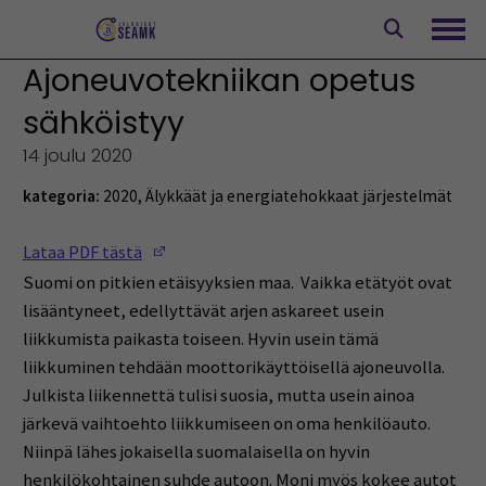
Siirry
sisältöön
Avaa
Ajoneuvotekniikan opetus
sähköistyy
14 joulu 2020
kategoria:
2020
,
Älykkäät ja energiatehokkaat järjestelmät
(Opens in a new window)
Lataa PDF tästä
Suomi on pitkien etäisyyksien maa. Vaikka etätyöt ovat
lisääntyneet, edellyttävät arjen askareet usein
liikkumista paikasta toiseen. Hyvin usein tämä
liikkuminen tehdään moottorikäyttöisellä ajoneuvolla.
Julkista liikennettä tulisi suosia, mutta usein ainoa
järkevä vaihtoehto liikkumiseen on oma henkilöauto.
Niinpä lähes jokaisella suomalaisella on hyvin
henkilökohtainen suhde autoon. Moni myös kokee autot