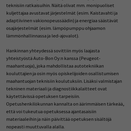
teknisiin ratkaisuihin. Näitä olivat mm. monipuoliset
kuljettajaa avustavat järjestelmät (esim. Kaistavahti ja
adaptiivinen vakionopeussäädin) ja energiaa säästävät
osajärjestelmät (esim. lämpöpumppu ohjaamon
lämmönhallinnassa ja led-ajovalot).
Hankinnan yhteydessä sovittiin myös laajasta
yhteistyöstä Auto-Bon Oy:n kanssa (Peugeot-
maahantuoja), joka mahdollistaa autotekniikan
kouluttajien ja osin myös opiskelijoiden osallistumisen
maahantuojan teknisiin koulutuksiin. Lisäksi valmistajan
tekninen materiaali ja diagnostiikkalaitteet ovat
käytettävissä opetuksen tarpeisiin.
Opetushenkilökunnan kannalta on äärimmäisen tärkeää,
että voi tukeutua opetuksessa ajantasaisiin
materiaaleihin ja näin päivittää opetuksen sisältöjä
nopeasti muuttuvalla alalla.