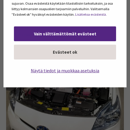
sujuvan. Osaa evästeistä käytetään tilastollisiin tarkoituksiin, ja osa
iso joukko tekniikan ammattilaisia. Automalli oli
liittyy kolmansien osapuolien tarjoamiin palveluihin. Valitsemalla
hankintahetkellä ensimmäisiä pistokeladattavia
”Evästeet ok” hyväksyt evästeiden käytön.
Lisätietoa evästeistä.
hybridejä, joten se on puolustanut, ja puolustaa
edelleen, hyvin paikkaansa tämän teknologian
Vain välttämättömät evästeet
opetuksessa (Kuva 2).
Evästeet ok
Näytä tiedot ja muokkaa asetuksia