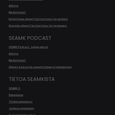
Arkisto
Mediatiedot
Kirjoittajan ohjeet | Instructions for authors
Arvioijan ohjeet | Instructions for reviewers
SEAMK PODCAST
SEAMK Podcast -sarjan jaksot
Arkisto
Mediatiedot
Ohjeet podcastin suunnitteluun ja tekemiseen
TIETOA SEAMKISTA
SEAMK.fi
Hakeminen
Tutkintokoulutus
Jatkuva oppiminen
Työelämäyhteistyö