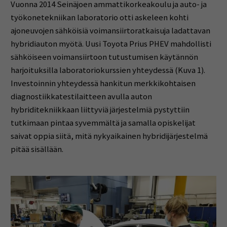
Vuonna 2014 Seinäjoen ammattikorkeakoulu ja auto- ja
työkonetekniikan laboratorio otti askeleen kohti
ajoneuvojen sähköisiä voimansiirtoratkaisuja ladattavan
hybridiauton myötä. Uusi Toyota Prius PHEV mahdollisti
sähköiseen voimansiirtoon tutustumisen käytännön
harjoituksilla laboratoriokurssien yhteydessä (Kuva 1).
Investoinnin yhteydessä hankitun merkkikohtaisen
diagnostiikkatestilaitteen avulla auton
hybriditekniikkaan liittyviä järjestelmiä pystyttiin
tutkimaan pintaa syvemmältä ja samalla opiskelijat
saivat oppia siitä, mitä nykyaikainen hybridijärjestelmä
pitää sisällään.