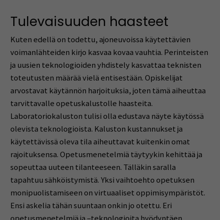
Tulevaisuuden haasteet
Kuten edellä on todettu, ajoneuvoissa käytettävien
voimanlähteiden kirjo kasvaa kovaa vauhtia. Perinteisten
ja uusien teknologioiden yhdistely kasvattaa teknisten
toteutusten määrää vielä entisestään. Opiskelijat
arvostavat käytännön harjoituksia, joten tämä aiheuttaa
tarvittavalle opetuskalustolle haasteita.
Laboratoriokaluston tulisi olla edustava näyte käytössä
olevista teknologioista. Kaluston kustannukset ja
käytettävissä oleva tila aiheuttavat kuitenkin omat
rajoituksensa. Opetusmenetelmiä täytyykin kehittää ja
sopeuttaa uuteen tilanteeseen. Tälläkin saralla
tapahtuu sähköistymistä. Yksi vaihtoehto opetuksen
monipuolistamiseen on virtuaaliset oppimisympäristöt.
Ensi askelia tähän suuntaan onkin jo otettu. Eri
opetusmenetelmiä ja –teknologioita hyödyntäen,