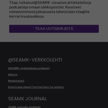
Tilaa Julkaisut@SEAMK -sivuston artikkeleita ja
podcasteja omaan sähköpostiisi. Koosteet
viimeisimmistä julkaisuista lähetetään tilaajille
kerran kuukaudessa.
TILAA UUTISKIRJEITÄ
@SEAMK-VERKKOLEHTI
@SEAMK-verkkolehden artikkelit
Arkisto
Mediatiedot
Kirjoittajan ohjeet | Instructions for authors
SEAMK JOURNAL
SEAMK Journalin artikkelit