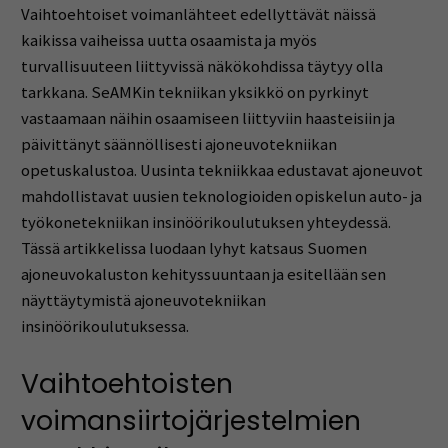
Vaihtoehtoiset voimanlähteet edellyttävät näissä
kaikissa vaiheissa uutta osaamista ja myös
turvallisuuteen liittyvissä näkökohdissa täytyy olla
tarkkana. SeAMKin tekniikan yksikkö on pyrkinyt
vastaamaan näihin osaamiseen liittyviin haasteisiin ja
päivittänyt säännöllisesti ajoneuvotekniikan
opetuskalustoa. Uusinta tekniikkaa edustavat ajoneuvot
mahdollistavat uusien teknologioiden opiskelun auto- ja
työkonetekniikan insinöörikoulutuksen yhteydessä.
Tässä artikkelissa luodaan lyhyt katsaus Suomen
ajoneuvokaluston kehityssuuntaan ja esitellään sen
näyttäytymistä ajoneuvotekniikan
insinöörikoulutuksessa.
Vaihtoehtoisten
voimansiirtojärjestelmien