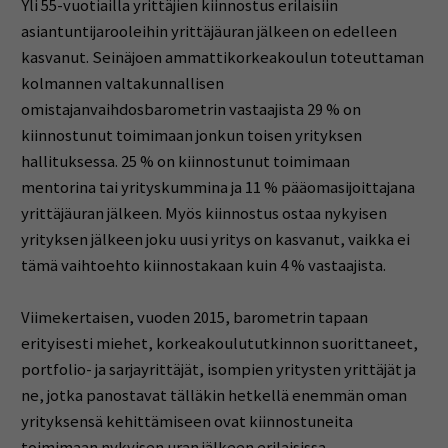
Yli 55-vuotiailla yrittäjien kiinnostus erilaisiin
asiantuntijarooleihin yrittäjäuran jälkeen on edelleen
kasvanut. Seinäjoen ammattikorkeakoulun toteuttaman
kolmannen valtakunnallisen
omistajanvaihdosbarometrin vastaajista 29 % on
kiinnostunut toimimaan jonkun toisen yrityksen
hallituksessa. 25 % on kiinnostunut toimimaan
mentorina tai yrityskummina ja 11 % pääomasijoittajana
yrittäjäuran jälkeen. Myös kiinnostus ostaa nykyisen
yrityksen jälkeen joku uusi yritys on kasvanut, vaikka ei
tämä vaihtoehto kiinnostakaan kuin 4 % vastaajista.
Viimekertaisen, vuoden 2015, barometrin tapaan
erityisesti miehet, korkeakoulututkinnon suorittaneet,
portfolio- ja sarjayrittäjät, isompien yritysten yrittäjät ja
ne, jotka panostavat tälläkin hetkellä enemmän oman
yrityksensä kehittämiseen ovat kiinnostuneita
toimimaan nykyisen uran jälkeen erilaisissa