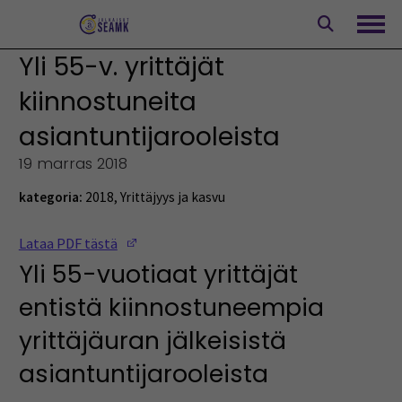
Siirry
sisältöön
Avaa
Yli 55-v. yrittäjät
kiinnostuneita
asiantuntijarooleista
19 marras 2018
kategoria:
2018
,
Yrittäjyys ja kasvu
(Opens in a new window)
Lataa PDF tästä
Yli 55-vuotiaat yrittäjät
entistä kiinnostuneempia
yrittäjäuran jälkeisistä
asiantuntijarooleista