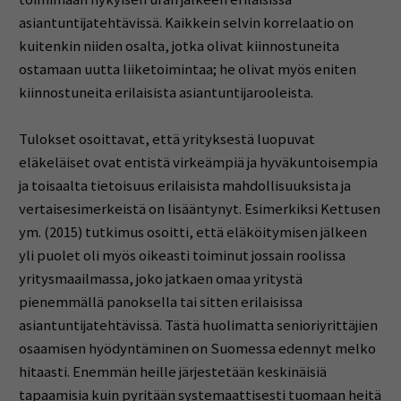
asiantuntijatehtävissä. Kaikkein selvin korrelaatio on
kuitenkin niiden osalta, jotka olivat kiinnostuneita
ostamaan uutta liiketoimintaa; he olivat myös eniten
kiinnostuneita erilaisista asiantuntijarooleista.
Tulokset osoittavat, että yrityksestä luopuvat
eläkeläiset ovat entistä virkeämpiä ja hyväkuntoisempia
ja toisaalta tietoisuus erilaisista mahdollisuuksista ja
vertaisesimerkeistä on lisääntynyt. Esimerkiksi Kettusen
ym. (2015) tutkimus osoitti, että eläköitymisen jälkeen
yli puolet oli myös oikeasti toiminut jossain roolissa
yritysmaailmassa, joko jatkaen omaa yritystä
pienemmällä panoksella tai sitten erilaisissa
asiantuntijatehtävissä. Tästä huolimatta senioriyrittäjien
osaamisen hyödyntäminen on Suomessa edennyt melko
hitaasti. Enemmän heille järjestetään keskinäisiä
tapaamisia kuin pyritään systemaattisesti tuomaan heitä