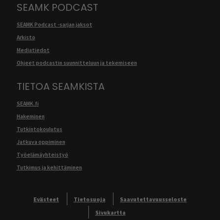
SEAMK PODCAST
SEAMK Podcast -sarjan jaksot
Arkisto
Mediatiedot
Ohjeet podcastin suunnitteluun ja tekemiseen
TIETOA SEAMKISTA
SEAMK.fi
Hakeminen
Tutkintokoulutus
Jatkuva oppiminen
Työelämäyhteistyö
Tutkimus ja kehittäminen
Evästeet
Tietosuoja
Saavutettavuusseloste
Sivukartta