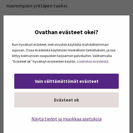
nuorempien yrittäjien tueksi.
Suomeen on yrittäjien ikääntymisen seurauksena
syntynyt valtava kumuloitunut osaamispääoma
Ovathan evästeet okei?
erilaisista yritysten aloittamis-, kehittämis- ja
luopumistilanteista. Tätä osaamispääomaa emme saa
Kun hyväksyt evästeet, teet sivuston käytöstä mahdollisimman
sujuvan. Osaa evästeistä käytetään tilastollisiin tarkoituksiin, ja osa
hukata ja se pitää saada entistä tehokkaammin mm.
liittyy kolmansien osapuolien tarjoamiin palveluihin. Valitsemalla
aloittavien ja kasvavien yritysten käyttöön. Esimerkiksi
”Evästeet ok” hyväksyt evästeiden käytön.
Lisätietoa evästeistä.
alueellisissa omistajanvaihdosten neuvontapisteissä olisi
hyvä mahdollisuus etsiä ensikertalaiselle yrittäjälle
Vain välttämättömät evästeet
kokeneempi yrittäjä vierellä kulkijaksi
omistajanvaihdosprosessissa. Tämä myös hyödyntäisi
ikääntyvien yrittäjien lisääntynyttä halua asiantuntija-
Evästeet ok
avun tarjoamiseen.
Näytä tiedot ja muokkaa asetuksia
Elina Varamäki
vararehtori, KTT, dosentti, SeAMK