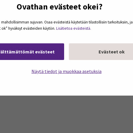
Ovathan evästeet okei?
le tehtaalle uudelleenvalmistettavaksi
 mahdollisimman sujuvan. Osaa evästeistä käytetään tilastollisiin tarkoituksiin, j
et ok” hyväksyt evästeiden käytön.
Lisätietoa evästeistä.
puurakennuteollisuudelle
-projektissa tuetaan alueen puu
välttämättömät evästeet
Evästeet ok
ssa. Projekti on rahoitettu Interreg Botnia Atlantica -o
ä-Pohjanmaalta mukana ovat Tampereen teknillisen yliop
Näytä tiedot ja muokkaa asetuksia
jekti kestää vuoden 2020 loppuun. Kun yrityksesi halua
ektin työntekijöihin mikko.nevala(at)seamk.fi tai virpi.pa