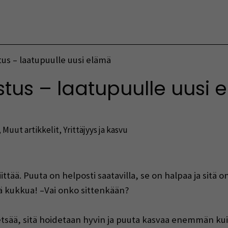
Vaihda kieltä
us – laatupuulle uusi elämä
tus – laatupuulle uusi 
,
Muut artikkelit
,
Yrittäjyys ja kasvu
indow)
ttää. Puuta on helposti saatavilla, se on halpaa ja sitä o
ä kukkua! –Vai onko sittenkään?
tsää, sitä hoidetaan hyvin ja puuta kasvaa enemmän kuin