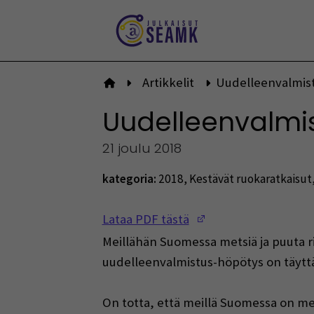
Siirry
sisältöön
Artikkelit
Uudelleenvalmist
Etusivulle
Uudelleenvalmis
21 joulu 2018
kategoria:
2018
,
Kestävät ruokaratkaisut
(Opens in a new w
Lataa PDF tästä
Meillähän Suomessa metsiä ja puuta rii
uudelleenvalmistus-höpötys on täytt
On totta, että meillä Suomessa on me