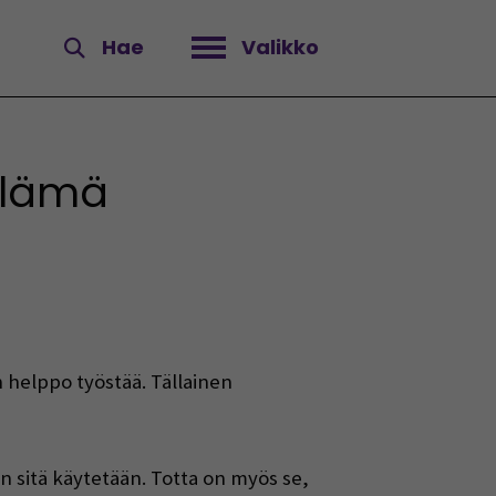
Hae
Valikko
Avaa valikko
elämä
n helppo työstää. Tällainen
 sitä käytetään. Totta on myös se,