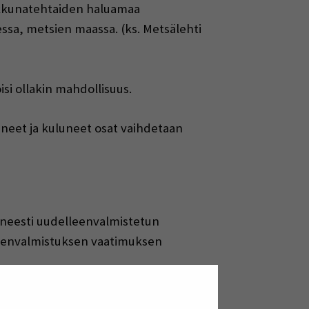
 Ikkunatehtaiden haluamaa
essa, metsien maassa. (ks. Metsälehti
si ollakin mahdollisuus.
uneet ja kuluneet osat vaihdetaan
uneesti uudelleenvalmistetun
lleenvalmistuksen vaatimuksen