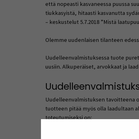
että nopeasti kasvaneessa puussa suu
tiukkasyistä, hitaasti kasvanutta sydä
– keskustelut 5.7.2018 ”Mistä laatupu
Olemme uudenlaisen tilanteen edessä.
Uudelleenvalmistuksessa tuote pureta
uusiin. Alkuperäiset, arvokkaat ja la
Uudelleenvalmistuks
Uudelleenvalmistuksen tavoitteena on
tuotteen pitää myös olla laadultaan 
toteutumiseksi on:
• Tuotteen suunnittelu purettavaksi