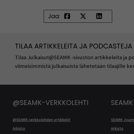
Jaa:
TILAA ARTIKKELEITA JA PODCASTEJA
Tilaa Julkaisut@SEAMK -sivuston artikkeleita ja 
viimeisimmistä julkaisuista lähetetään tilaajille 
@SEAMK-VERKKOLEHTI
SEAMK
@SEAMK-verkkolehden artikkelit
SEAMK Journa
Arkisto
Arkisto