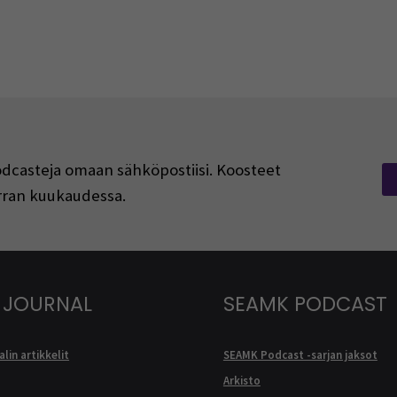
podcasteja omaan sähköpostiisi. Koosteet
kerran kuukaudessa.
 JOURNAL
SEAMK PODCAST
lin artikkelit
SEAMK Podcast -sarjan jaksot
Arkisto