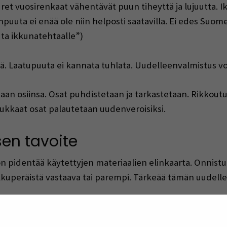
ret vuosirenkaat vähentävät puun tiheyttä ja lujuutta.
npuuta ei enää ole niin helposti saatavilla. Ei edes Suom
uta ikkunatehtaalle”)
 Laatupuuta ei kannata tuhlata. Uudelleenvalmistus voi
an osiinsa. Osat puhdistetaan ja tarkastetaan. Rikkout
adukkaat osat palautetaan uudenveroisiksi.
en tavoite
 pidentää käytettyjen materiaalien elinkaarta. Onnist
alkuperäistä vastaava tai parempi. Tärkeää tämän uude