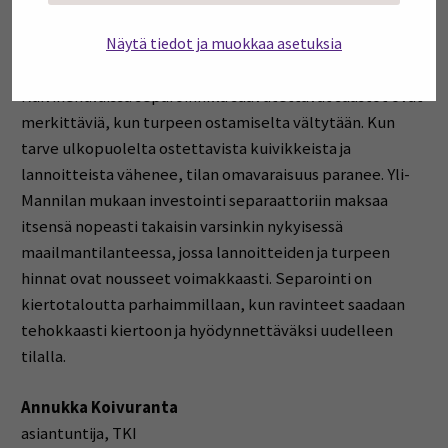
separoinnilla tarpeeksi korkeaksi, voidaan sitä käyttää
Näytä tiedot ja muokkaa asetuksia
myös kuivikkeena. Yli-Mannilan mukaan Eko-Erotuksen
separaattorilla kuiva-ainepitoisuus on jopa 40 prosenttia.
Kuivikekuluissa separoinnilla saavutettavat säästöt ovat
merkittäviä, kun turpeen ostamiselta vältytään. Kun
tarve ulkopuolelta ostettavista kuivikkeista ja
lannoitteista vähenee, tilan omavaraisuus paranee. Yli-
Mannilan mukaan investointi separaattoriin maksaa
itsensä nopeasti takaisin varsinkin nykyisessä
maailmantilanteessa, jossa lannoitteiden ja turpeen
hinnat ovat nousseet voimakkaasti. Separointi on
kiertotaloutta parhaimmillaan, kun ravinteet saadaan
tehokkaasti kiertoon ja hyödynnettäväksi uudelleen
tilalla.
Annukka Koivuranta
asiantuntija, TKI