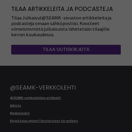
TILAA ARTIKKELEITA JA PODCASTEJA
Tilaa Julkaisut@SEAMK -sivuston artikkeleita ja
podcasteja omaan sähköpostiisi. Koosteet
viimeisimmistä julkaisuista lähetetään tilaajille
kerran kuukaudessa.
TILAA UUTISKIRJEITÄ
@SEAMK-VERKKOLEHTI
@SEAMK-verkkolehden artikkelit
Arkisto
Mediatiedot
Kirjoittajan ohjeet | Instructions for authors