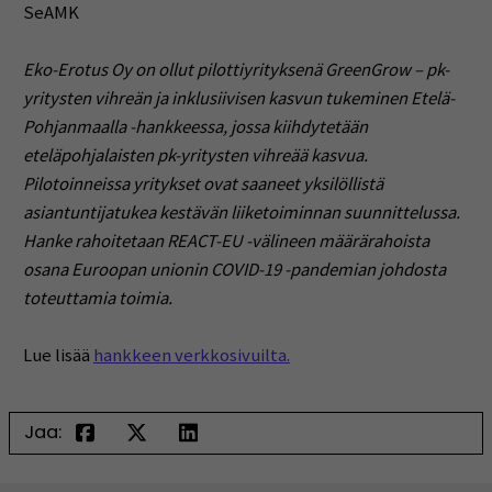
SeAMK
Eko-Erotus Oy on ollut pilottiyrityksenä GreenGrow – pk-
yritysten vihreän ja inklusiivisen kasvun tukeminen Etelä-
Pohjanmaalla -hankkeessa, jossa kiihdytetään
eteläpohjalaisten pk-yritysten vihreää kasvua.
Pilotoinneissa yritykset ovat saaneet yksilöllistä
asiantuntijatukea kestävän liiketoiminnan suunnittelussa.
Hanke rahoitetaan REACT-EU -välineen määrärahoista
osana Euroopan unionin COVID-19 -pandemian johdosta
toteuttamia toimia.
Lue lisää
hankkeen verkkosivuilta.
Jaa: