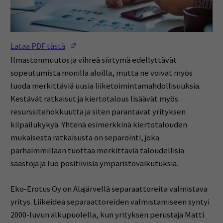
(Opens in a new window)
Lataa PDF tästä
Ilmastonmuutos ja vihreä siirtymä edellyttävät
sopeutumista monilla aloilla, mutta ne voivat myös
luoda merkittäviä uusia liiketoimintamahdollisuuksia.
Kestävät ratkaisut ja kiertotalous lisäävät myös
resurssitehokkuutta ja siten parantavat yrityksen
kilpailukykyä. Yhtenä esimerkkinä kiertotalouden
mukaisesta ratkaisusta on separointi, joka
parhaimmillaan tuottaa merkittäviä taloudellisia
säästöjä ja luo positiivisia ympäristövaikutuksia.
Eko-Erotus Oy on Alajärvellä separaattoreita valmistava
yritys. Liikeidea separaattoreiden valmistamiseen syntyi
2000-luvun alkupuolella, kun yrityksen perustaja Matti