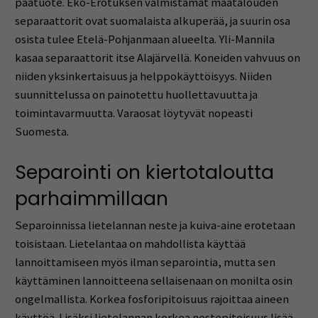
päätuote. Eko-Erotuksen valmistamat maatalouden
separaattorit ovat suomalaista alkuperää, ja suurin osa
osista tulee Etelä-Pohjanmaan alueelta. Yli-Mannila
kasaa separaattorit itse Alajärvellä. Koneiden vahvuus on
niiden yksinkertaisuus ja helppokäyttöisyys. Niiden
suunnittelussa on painotettu huollettavuutta ja
toimintavarmuutta. Varaosat löytyvät nopeasti
Suomesta.
Separointi on kiertotaloutta
parhaimmillaan
Separoinnissa lietelannan neste ja kuiva-aine erotetaan
toisistaan. Lietelantaa on mahdollista käyttää
lannoittamiseen myös ilman separointia, mutta sen
käyttäminen lannoitteena sellaisenaan on monilta osin
ongelmallista. Korkea fosforipitoisuus rajoittaa aineen
käyttöä. Lisäksi lietelannan korkea nestepitoisuus lisää