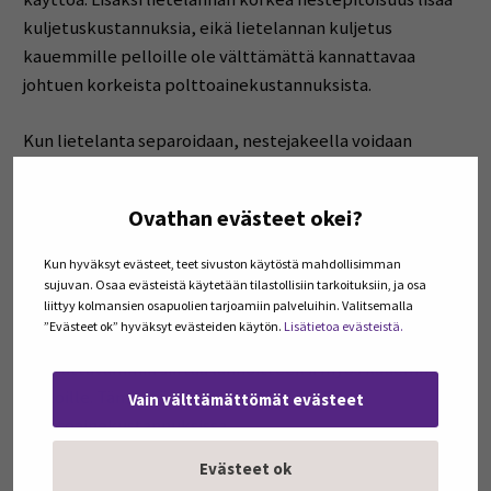
kuljetuskustannuksia, eikä lietelannan kuljetus
kauemmille pelloille ole välttämättä kannattavaa
johtuen korkeista polttoainekustannuksista.
Kun lietelanta separoidaan, nestejakeella voidaan
tehokkaammin lannoittaa nurmialueita, sillä korkea
fosforipitoisuus siirtyy kuivajakeeseen. Separoidun
Ovathan evästeet okei?
nestejakeen levittäminen pelloille on nopeampaa ja
helpompaa kuin separoimattoman lietelannan, eikä sen
Kun hyväksyt evästeet, teet sivuston käytöstä mahdollisimman
levittämiseen tarvita raskasta kalustoa. Sitä voidaan
sujuvan. Osaa evästeistä käytetään tilastollisiin tarkoituksiin, ja osa
liittyy kolmansien osapuolien tarjoamiin palveluihin. Valitsemalla
myös levittää lähemmäksi tuotantorakennuksia kuin
”Evästeet ok” hyväksyt evästeiden käytön.
Lisätietoa evästeistä.
separoimatonta lietelantaa. Kuivajaetta voidaan
kannattavammin siirtää lannoitteeksi myös kauemmille
pelloille. Tämä säästää merkittävästi tilan
Vain välttämättömät evästeet
polttoainekustannuksissa.
Evästeet ok
Jos kuivajakeen kuiva-ainepitoisuus saadaan