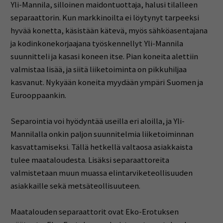
Yli-Mannila, silloinen maidontuottaja, halusi tilalleen
separaattorin. Kun markkinoilta ei löytynyt tarpeeksi
hyvää konetta, käsistään kätevä, myös sähköasentajana
ja kodinkonekorjaajana työskennellyt Yli-Mannila
suunnitteli ja kasasi koneen itse. Pian koneita alettiin
valmistaa lisää, ja siitä liiketoiminta on pikkuhiljaa
kasvanut. Nykyään koneita myydään ympäri Suomen ja
Eurooppaankin.
Separointia voi hyödyntää useilla eri aloilla, ja Yli-
Mannilalla onkin paljon suunnitelmia liiketoiminnan
kasvattamiseksi. Tällä hetkellä valtaosa asiakkaista
tulee maataloudesta. Lisäksi separaattoreita
valmistetaan muun muassa elintarviketeollisuuden
asiakkaille sekä metsäteollisuuteen.
Maatalouden separaattorit ovat Eko-Erotuksen