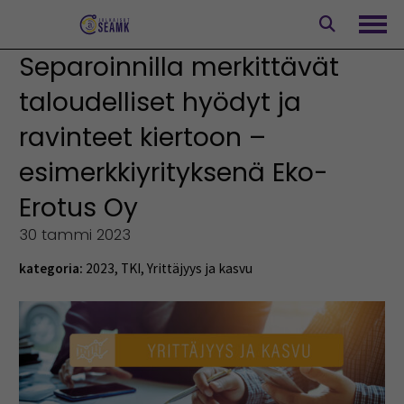
Siirry
sisältöön
Avaa
Separoinnilla merkittävät
taloudelliset hyödyt ja
ravinteet kiertoon –
esimerkkiyrityksenä Eko-
Erotus Oy
30 tammi 2023
kategoria:
2023
,
TKI
,
Yrittäjyys ja kasvu