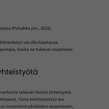
isessa (Puhakka ym., 2023).
hittämistyö voi olla haastavaa.
ttavimpia, koska ne tukevat osaamisen
yhteistyötä
verkosto tekevät tiivistä yhteistyötä
kohtaavat. Tämä kehittämistyö luo
 on investointi yksilöiden osaamiseen,