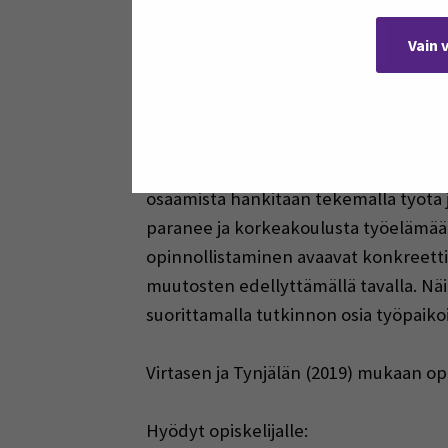
opetukseen joustavien ja työelämälä
Vain 
Työelämäpedagogiik
opiskelun ja työeläm
Työn opinnollistaminen on yksi tapa k
osaamista hankitaan tekemällä työtä j
paranee ja korkeakoulusta työelämään 
opinnollistaminen avaavat konkreett
muutosten edellyttämällä tavalla. Näi
suorittamalla tutkinnon osia työpaiko
Virtasen ja Tynjälän (2019) mukaan opi
Hyödyt opiskelijalle: