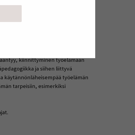
hdollisuuksia
isessa tutkinnossa edellytettävää
isääntyy, kiinnittyminen työelämään
edagogiikka ja siihen liittyvä
 ja käytännönläheisempää työelämän
män tarpeisiin, esimerkiksi
jat.