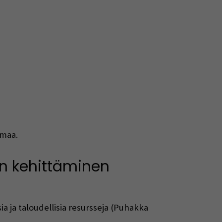
imaa.
an kehittäminen
a ja taloudellisia resursseja (Puhakka