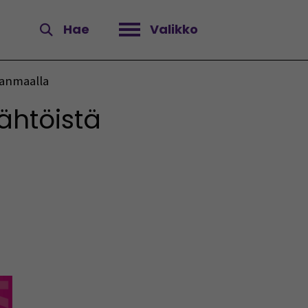
Hae
Valikko
Avaa valikko
janmaalla
ähtöistä