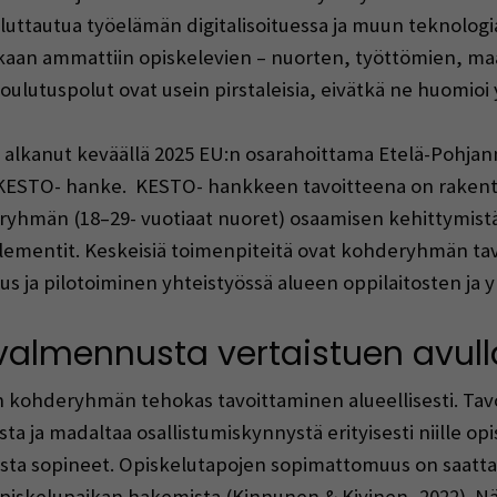
luttautua työelämän digitalisoituessa ja muun teknologia
ikaan ammattiin opiskelevien – nuorten, työttömien, m
ulutuspolut ovat usein pirstaleisia, eivätkä ne huomioi yks
lkanut keväällä 2025 EU:n osarahoittama Etelä-Pohjanma
 KESTO- hanke. KESTO- hankkeen tavoitteena on rakentaa 
ryhmän (18–29- vuotiaat nuoret) osaamisen kehittymistä 
 elementit. Keskeisiä toimenpiteitä ovat kohderyhmän tavo
s ja pilotoiminen yhteistyössä alueen oppilaitosten ja y
almennusta vertaistuen avull
ohderyhmän tehokas tavoittaminen alueellisesti. Tavoit
 ja madaltaa osallistumiskynnystä erityisesti niille opisk
isesta sopineet. Opiskelutapojen sopimattomuus on saatt
iskelupaikan hakemista (Kinnunen & Kivinen, 2022). Näil