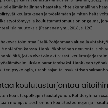
/ tai elämänhallinnan haasteita. Yhteiskunnallinen haast
siirtyvät koulutukseen ja työelämään ja miten heitä voi
äaikaistyöttömyys ja kouluttamattomuus on ongelma, joho
nteellisia muutoksia (Paananen ym., 2018, s. 126).
hakevaa toimintaa Etelä-Pohjanmaan alueella yhteistyös
 Moni-infon kanssa. Henkilökohtainen neuvonta ja ohjaus
henkilöitä, jotka eivät ole aktiivisesti koulutusjärjestelm
ja työelämävalmiuksien parantamiseksi. Hankkeen työ
kuten psykologin, uraohjaajan tai psykiatrisen sairaanho
taa koulutustarjontaa aitoihin
isten koulutuspolkujen taustatyöhön. Kohderyhmän osaam
taan monipuolisesti ennen koulutusteemojen ja – sisältö