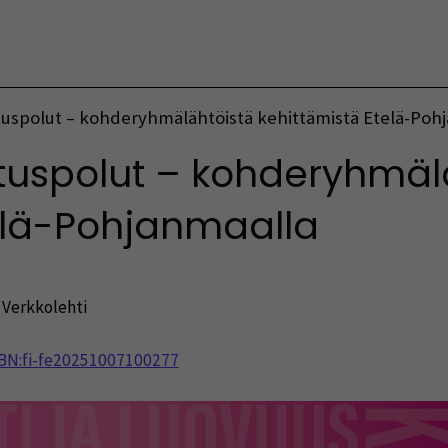
Vaihda kieltä
lutuspolut – kohderyhmälähtöistä kehittämistä Etelä-Poh
lutuspolut – kohderyhmäl
elä-Pohjanmaalla
,
Verkkolehti
NBN:fi-fe20251007100277