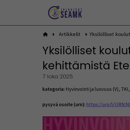
Siirry
sisältöön
Artikkelit
Yksilölliset kou
Etusivulle
Yksilölliset kou
kehittämistä Et
7 loka 2025
kategoria:
Hyvinvointi ja luovuus (V)
,
TKI
pysyvä osoite (urn):
https://urn.fi/URN: