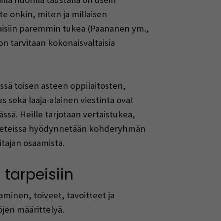
e onkin, miten ja millaisen
taisiin paremmin tukea (Paananen ym.,
n tarvitaan kokonaisvaltaisia
sä toisen asteen oppilaitosten,
 sekä laaja-alainen viestintä ovat
ässä. Heille tarjotaan vertaistukea,
paketeissa hyödynnetään kohderyhmän
itajan osaamista.
 tarpeisiin
inen, toiveet, tavoitteet ja
jen määrittelyä.