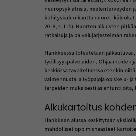
neuropsykiatrisia, mielenterveyden ja
kehityskulun kautta nuoret ikäluokat 
2018, s. 115). Nuorten aikuisten pitk
ratkaisuja ja palvelujärjestelmän rake
Hankkeessa toteutetaan jalkautuvaa, 
työllisyyspalveluiden, Ohjaamoiden ja
keskiössä tavoiteltaessa etenkin niitä 
valmennusta ja työpajoja opiskelu- 
tarpeiden mukaisesti asiantuntijoita, 
Alkukartoitus kohden
Hankkeen alussa keskitytään yksilöll
mahdolliset oppimishaasteet kartoite