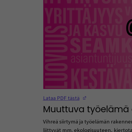
(Opens in a new w
Lataa PDF tästä
Muuttuva työelämä e
Vihreä siirtymä ja työelämän rakenne
liittyvät mm. ekologisuuteen, kierto