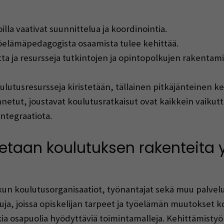
lla vaativat suunnittelua ja koordinointia.
yöelämäpedagogista osaamista tulee kehittää.
tta ja resursseja tutkintojen ja opintopolkujen rakentam
ulutusresursseja kiristetään, tällainen pitkäjänteinen ke
ennetut, joustavat koulutusratkaisut ovat kaikkein vaiku
ntegraatiota.
etaan koulutuksen rakenteita 
 kun koulutusorganisaatiot, työnantajat sekä muu palvelu
suja, joissa opiskelijan tarpeet ja työelämän muutokset 
kia osapuolia hyödyttäviä toimintamalleja. Kehittämistyö