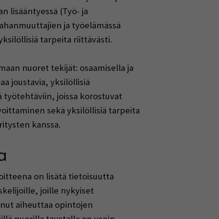
n lisääntyessä (Työ- ja
aahanmuuttajien ja työelämässä
ilöllisiä tarpeita riittävästi.
an nuoret tekijät: osaamisella ja
joustavia, yksilöllisiä
työtehtäviin, joissa korostuvat
ittaminen sekä yksilöllisiä tarpeita
ritysten kanssa.
a
teena on lisätä tietoisuutta
elijoille, joille nykyiset
anut aiheuttaa opintojen
lä nuorilla taustalla on usein