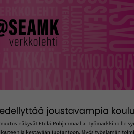
indow)
dellyttää joustavampia koulu
muutos näkyvät Etelä-Pohjanmaalla. Työmarkkinoille syn
talouteen ja kestävään tuotantoon. Myös työelämän toimi