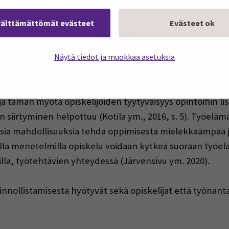
htöisten opiskelumuotojen kanssa.
välttämättömät evästeet
Evästeet ok
ka ja opinnollistaminen – ma
Näytä tiedot ja muokkaa asetuksia
än välillä
ehittää osaamista (Kotila ym., 2016, s.6). Opinnollistam
a tämän myötä opiskelijoiden tyytyväisyys opintoihin l
siirtyminen helpottuu (Kotila ym., 2016, s. 5). Työelämäp
isia mahdollisuuksia tehdä oppimisesta mielekkäämpää
llä menetelmillä opiskelu voidaan kytkeä suoraan työelä
illa, työtehtävien yhteydessä (Järvensivu ym. 2020).
nnollistamisesta hyötyvät sekä opiskelijat että työnanta