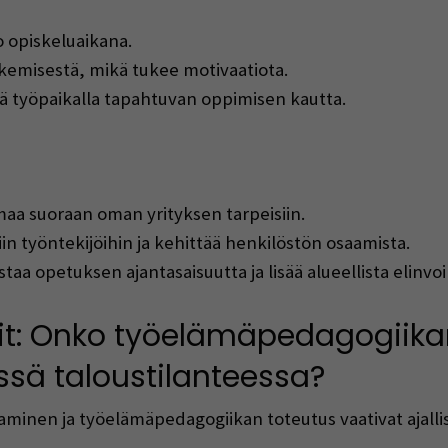
jo opiskeluaikana.
emisestä, mikä tukee motivaatiota.
ä työpaikalla tapahtuvan oppimisen kautta.
aa suoraan oman yrityksen tarpeisiin.
in työntekijöihin ja kehittää henkilöstön osaamista.
aa opetuksen ajantasaisuutta ja lisää alueellista elinvo
eetit: Onko työelämäpedagogiik
ssä taloustilanteessa?
minen ja työelämäpedagogiikan toteutus vaativat ajallisi