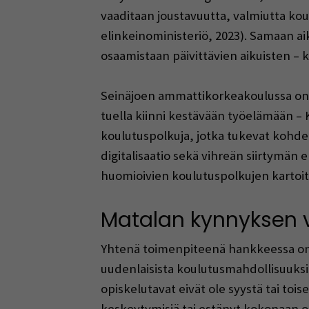
vaaditaan joustavuutta, valmiutta kou
elinkeinoministeriö, 2023). Samaan a
osaamistaan päivittävien aikuisten – ko
Seinäjoen ammattikorkeakoulussa on a
tuella kiinni kestävään työelämään –
koulutuspolkuja, jotka tukevat kohde
digitalisaatio sekä vihreän siirtymän
huomioivien koulutuspolkujen kartoitu
Matalan kynnyksen v
Yhtenä toimenpiteenä hankkeessa on k
uudenlaisista koulutusmahdollisuuksista
opiskelutavat eivät ole syystä tai to
keskeytymisiä tai estänyt kokonaan op