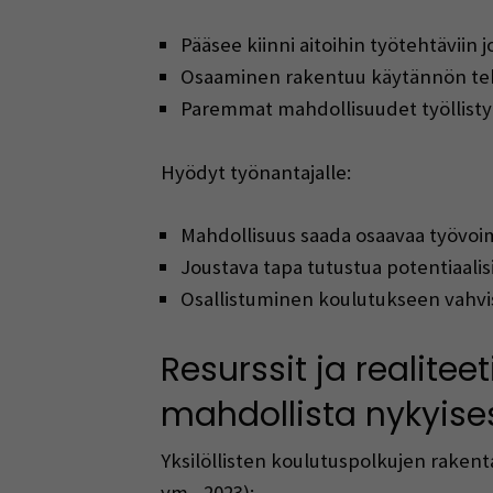
Pääsee kiinni aitoihin työtehtäviin 
Osaaminen rakentuu käytännön tek
Paremmat mahdollisuudet työllisty
Hyödyt työnantajalle:
Mahdollisuus saada osaavaa työvoim
Joustava tapa tutustua potentiaalisi
Osallistuminen koulutukseen vahvist
Resurssit ja realit
mahdollista nykyise
Yksilöllisten koulutuspolkujen rakenta
ym., 2023):