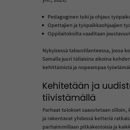
Pedagoginen tuki ja ohjaus työpaikoi
Opettajien ja työpaikkaohjaajien t
Oppilaitoksilta vaaditaan joustavuu
Nykyisessä taloustilanteessa, jossa ko
Samalla juuri tällaisina aikoina kohd
kehittämistä ja nopeampaa työelämäi
Kehitetään ja uudist
tiivistämällä
Parhaat tulokset saavutetaan silloin,
ja rakentavat yhdessä ketteriä ratkai
parhaimmillaan pitkäkestoisia ja kaik