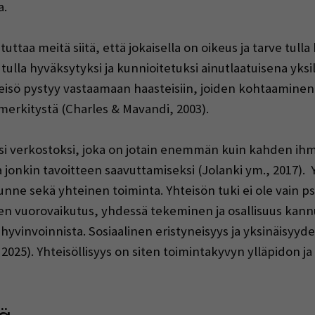
a.
taa meitä siitä, että jokaisella on oikeus ja tarve tulla 
tulla hyväksytyksi ja kunnioitetuksi ainutlaatuisena yksi
hteisö pystyy vastaamaan haasteisiin, joiden kohtaaminen
merkitystä (Charles & Mavandi, 2003).
ksi verkostoksi, joka on jotain enemmän kuin kahden ihmi
a jonkin tavoitteen saavuttamiseksi (Jolanki ym., 2017). 
e sekä yhteinen toiminta. Yhteisön tuki ei ole vain psyk
en vuorovaikutus, yhdessä tekeminen ja osallisuus kann
hyvinvoinnista. Sosiaalinen eristyneisyys ja yksinäisy
 2025). Yhteisöllisyys on siten toimintakyvyn ylläpidon j