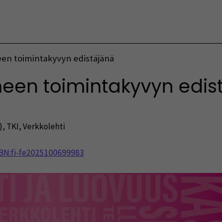
Vaihda kieltä
een toimintakyvyn edistäjänä
neen toimintakyvyn edis
)
,
TKI
,
Verkkolehti
NBN:fi-fe2025100699983