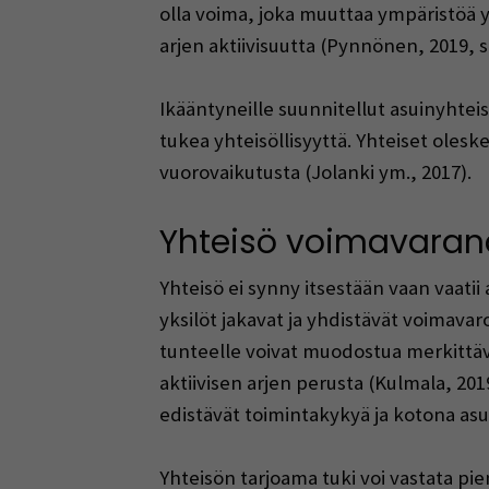
olla voima, joka muuttaa ympäristöä y
arjen aktiivisuutta (Pynnönen, 2019, s.
Ikääntyneille suunnitellut asuinyhteis
tukea yhteisöllisyyttä. Yhteiset olesk
vuorovaikutusta (Jolanki ym., 2017).
Yhteisö voimavaran
Yhteisö ei synny itsestään vaan vaatii
yksilöt jakavat ja yhdistävät voimava
tunteelle voivat muodostua merkittä
aktiivisen arjen perusta (Kulmala, 2019
edistävät toimintakykyä ja kotona as
Yhteisön tarjoama tuki voi vastata pi