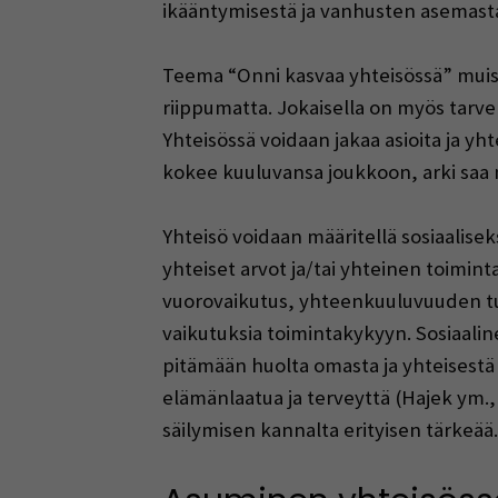
ikääntymisestä ja vanhusten asemast
Teema “Onni kasvaa yhteisössä” muistut
riippumatta. Jokaisella on myös tarve 
Yhteisössä voidaan jakaa asioita ja y
kokee kuuluvansa joukkoon, arki saa 
Yhteisö voidaan määritellä sosiaalise
yhteiset arvot ja/tai yhteinen toimint
vuorovaikutus, yhteenkuuluvuuden tunn
vaikutuksia toimintakykyyn. Sosiaalin
pitämään huolta omasta ja yhteisestä 
elämänlaatua ja terveyttä (Hajek ym.,
säilymisen kannalta erityisen tärkeää.