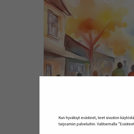
Kun hyväksyt evästeet, teet sivuston käytöstä
tarjoamiin palveluihin. Valitsemalla ”Eväste
Kuva 1. Onni kasvaa yhteisössä (kuva: Pixabay).