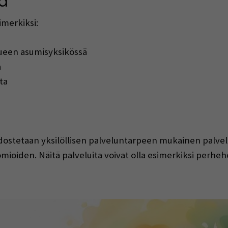
ä
imerkiksi:
lueen asumisyksikössä
a
ta
dostetaan yksilöllisen palveluntarpeen mukainen palve
iden. Näitä palveluita voivat olla esimerkiksi perhehoi