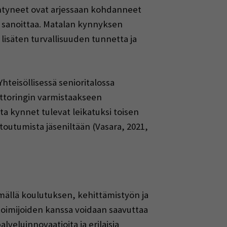
äntyneet ovat arjessaan kohdanneet
ata sanoittaa. Matalan kynnyksen
isäten turvallisuuden tunnetta ja
Yhteisöllisessä senioritalossa
oittoringin varmistaakseen
tta kynnet tulevat leikatuksi toisen
sitoutumista jäseniltään (Vasara, 2021,
mällä koulutuksen, kehittämistyön ja
oimijoiden kanssa voidaan saavuttaa
veluinnovaatioita ja erilaisia