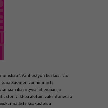
gemenskap”. Vanhustyön keskusliitto
ä yhtenä Suomen vanhimmista
tamaan ikääntyviä läheisiään ja
usten viikkoa alettiin vakiintuneesti
teiskunnallista keskustelua