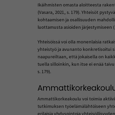
Ikäihmisten omasta aloitteesta raken
(Vasara, 2021, s. 179). Yhteisöt pystyv
kohtaamisen ja osallisuuden mahdolli
luottamusta asioiden järjestymiseen (
Yhteisöissä voi olla monenlaisia ratkai
yhteistyö ja avunanto konkretisoitui s
naapureiltaan, että jokaisella on kaik
tuella silloinkin, kun itse ei enää tai
s. 179).
Ammattikorkeakoulu 
Ammattikorkeakoulu voi toimia aktiiv
tutkimuksen työelämälähtöiseen yhte
erilaisia yhdyspintoja yhteisöllisyyde