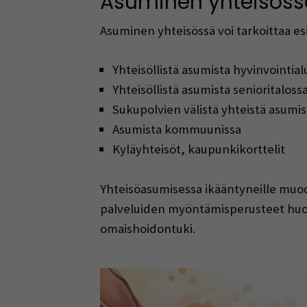
Asuminen yhteisöss
Asuminen yhteisössä voi tarkoittaa es
Yhteisöllistä asumista hyvinvointia
Yhteisöllistä asumista senioritaloss
Sukupolvien välistä yhteistä asumis
Asumista kommuunissa
Kyläyhteisöt, kaupunkikorttelit
Yhteisöasumisessa ikääntyneille muo
palveluiden myöntämisperusteet huomio
omaishoidontuki.