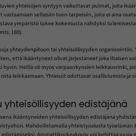
tuvien yhteisöjen syntyyn vaikuttavat pulmat, joita ikä
ät vastaamaan sellaisiin tuen tarpeisiin, joita ei aina os
stava ympäristö tukee kokemusta nähdyksi tulemisesta l
mts. 180).
suja yhteydenpitoon tai yhteisöllisyyden organisointiin. 
iten, että ikääntyneet olivat järjestäneet joka iltaisen s
ki hyvin. Heillä oli myös varpaankynsien leikkausrinki, jo
vu niitä leikkaamaan. Yhteisöt odottavat osallistumista ja 
yhteisöllisyyden edistäjänä
isena ikääntyneiden yhteisöllisyyden edistäjänä yhdistä
istyöhön. Mahdollistamalla yhteistyöalusta työelämän t
n edistämiseksi. Ammattikorkeakoulu voi kehittää uusia pal