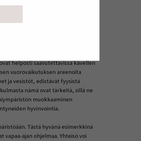
mpäristö voi vaikuttaa myönteisesti
mintoja estävä tai rajoittava tekijä.
 edistäjänä ja yhteisöllisen
 ovat helposti saavutettavissa kävellen
alisen vuorovaikutuksen areenoita
t ja vesistöt, edistävät fyysistä
kulmasta nämä ovat tärkeitä, sillä ne
ja lähiympäristön muokkaaminen
ntyneiden hyvinvointia.
mpäristöään. Tästä hyvänä esimerkkinä
vat vapaa-ajan ohjelmaa. Yhteisö voi