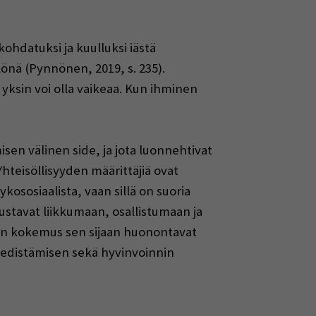
kohdatuksi ja kuulluksi iästä
lönä (Pynnönen, 2019, s. 235).
 yksin voi olla vaikeaa. Kun ihminen
sen välinen side, ja jota luonnehtivat
Yhteisöllisyyden määrittäjiä ovat
ososiaalista, vaan sillä on suoria
ustavat liikkumaan, osallistumaan ja
yden kokemus sen sijaan huonontavat
a edistämisen sekä hyvinvoinnin