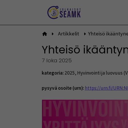
Siirry
sisältöön
Artikkelit
Yhteisö ikääntyn
Etusivulle
Yhteisö ikäänty
7 loka 2025
kategoria:
2025
,
Hyvinvointi ja luovuus (V
pysyvä osoite (urn):
https://urn.fi/URN: