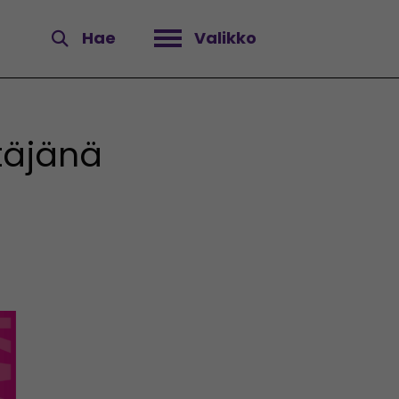
Hae
Valikko
Avaa valikko
täjänä