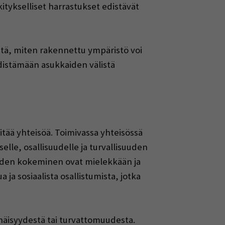
itykselliset harrastukset edistävät
iitä, miten rakennettu ympäristö voi
 edistämään asukkaiden välistä
pitää yhteisöä. Toimivassa yhteisössä
lle, osallisuudelle ja turvallisuuden
oiden kokeminen ovat mielekkään ja
 ja sosiaalista osallistumista, jotka
inäisyydestä tai turvattomuudesta.