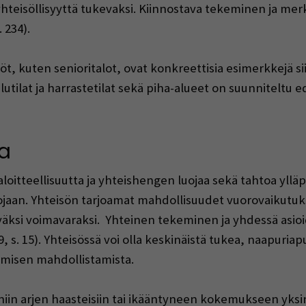
hteisöllisyyttä tukevaksi. Kiinnostava tekeminen ja merk
 234).
öt, kuten senioritalot, ovat konkreettisia esimerkkejä s
elutilat ja harrastetilat sekä piha-alueet on suunniteltu
a
 aloitteellisuutta ja yhteishengen luojaa sekä tahtoa yllä
rojaan. Yhteisön tarjoamat mahdollisuudet vuorovaikutukse
väksi voimavaraksi. Yhteinen tekeminen ja yhdessä asi
, s. 15). Yhteisössä voi olla keskinäistä tukea, naapuriapua
umisen mahdollistamista.
eniin arjen haasteisiin tai ikääntyneen kokemukseen yks