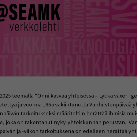
indow)
.2025 teemalla “Onni kasvaa yhteisössä – Lycka växer i 
 vietettyä ja vuonna 1965 vakiintunutta Vanhustenpäivä
äivän tarkoitukseksi määriteltiin herättää ihmisiä muis
le, joka on rakentanut nyky-yhteiskunnan perustan. Vanh
päivän ja -viikon tarkoituksena on edelleen herättää yh