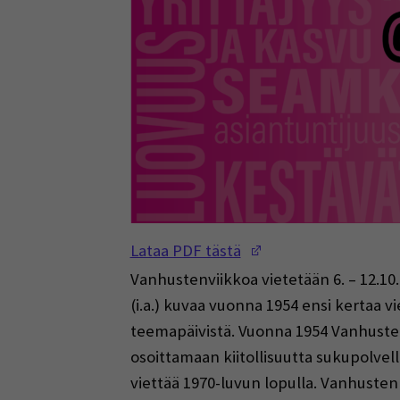
(Opens in a new w
Lataa PDF tästä
Vanhustenviikkoa vietetään 6. – 12.10
(i.a.) kuvaa vuonna 1954 ensi kertaa
teemapäivistä. Vuonna 1954 Vanhustenp
osoittamaan kiitollisuutta sukupolvel
viettää 1970-luvun lopulla. Vanhusten