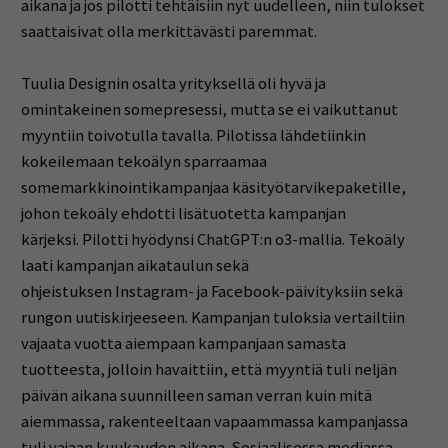
aikana ja jos pilotti tehtäisiin nyt uudelleen, niin tulokset
saattaisivat olla merkittävästi paremmat.
Tuulia Designin osalta yrityksellä oli hyvä ja
omintakeinen somepresessi, mutta se ei vaikuttanut
myyntiin toivotulla tavalla. Pilotissa lähdetiinkin
kokeilemaan tekoälyn sparraamaa
somemarkkinointikampanjaa käsityötarvikepaketille,
johon tekoäly ehdotti lisätuotetta kampanjan
kärjeksi. Pilotti hyödynsi ChatGPT:n o3-mallia. Tekoäly
laati kampanjan aikataulun sekä
ohjeistuksen Instagram- ja Facebook-päivityksiin sekä
rungon uutiskirjeeseen. Kampanjan tuloksia vertailtiin
vajaata vuotta aiempaan kampanjaan samasta
tuotteesta, jolloin havaittiin, että myyntiä tuli neljän
päivän aikana suunnilleen saman verran kuin mitä
aiemmassa, rakenteeltaan vapaammassa kampanjassa
tuli vajaan kuukauden aikana. Sosiaalisessa mediassa