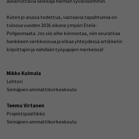
askarruttavia seikkoja hieman syvällisemmin.
Kuten jo alussa todettua, vastaavia tapahtumia on
tulossa vuoden 2026 aikana ympäri Etelä-
Pohjanmaata. Jos siis aihe kiinnostaa, niin seuratkaa
hankkeen verkkosivua ja olkaa yhteydessä artikkelin
kirjoittajiin ja nähdään työpajojen merkeissä!
Mikko Kulmala
Lehtori
Seinäjoen ammattikorkeakoulu
Teemu Virtanen
Projektipäällikkö
Seinäjoen ammattikorkeakoulu