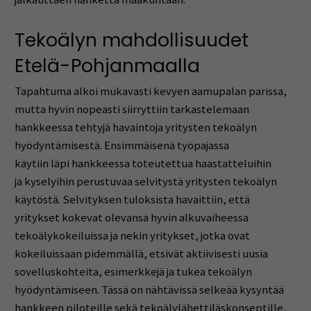
Tekoälyn mahdollisuudet
Etelä-Pohjanmaalla
Tapahtuma alkoi mukavasti kevyen aamupalan parissa,
mutta hyvin nopeasti siirryttiin tarkastelemaan
hankkeessa tehtyjä havaintoja yritysten tekoälyn
hyödyntämisestä. Ensimmäisenä työpajassa
käytiin läpi hankkeessa toteutettua haastatteluihin
ja kyselyihin perustuvaa selvitystä yritysten tekoälyn
käytöstä. Selvityksen tuloksista havaittiin, että
yritykset kokevat olevansa hyvin alkuvaiheessa
tekoälykokeiluissa ja nekin yritykset, jotka ovat
kokeiluissaan pidemmällä, etsivät aktiivisesti uusia
sovelluskohteita, esimerkkejä ja tukea tekoälyn
hyödyntämiseen. Tässä on nähtävissä selkeää kysyntää
hankkeen piloteille sekä tekoälylähettiläskonseptille,