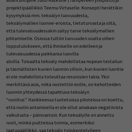
asiantuntijalle Jussi Raskulle (Tampereen yliopisto) ja
projektipäällikkö Teemu Virtaselle. Konsepti herättikin
kysymyksiä mm. tekoälyn luovuudesta,
tekoälymallien luonne-eroista, tietoturvasta ja siitä,
että tulevaisuudessakin säilyy tarve tekoälymallien
johtamiselle. Osiossa tultiin luovuuden osalta siihen
lopputulokseen, että ihmiselle on edelleen ja
tulevaisuudessa paikkansa luovilla
aloilla. Toisaalta tekoäly mahdollistaa nopean testailun
ja täsmällisten kuvien luonnin silloin, kun kuvien luontia
ei ole mahdollista toteuttaa resurssien takia. Yksi
merkittävä asia, mikä nostettiin esille, on kehotteiden
luonnin yhteydessä tapahtuva tekoälyn
“roolitus”. Hankkeessa tuotetuissa piloteissa on koettu,
että roolin antamisella ei ole ollut ainakaan negatiivista
vaikutusta – päinvastoin. Kun tekoälylle on annettu
rooli, minkä puitteissa toimia, esimerkiksi
laatupäällikkö, saa tekoäly työskentelylleen