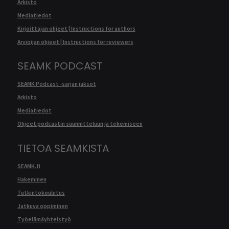
Arkisto
Mediatiedot
Kirjoittajan ohjeet | Instructions for authors
Arvioijan ohjeet | Instructions for reviewers
SEAMK PODCAST
SEAMK Podcast -sarjan jaksot
Arkisto
Mediatiedot
Ohjeet podcastin suunnitteluun ja tekemiseen
TIETOA SEAMKISTA
SEAMK.fi
Hakeminen
Tutkintokoulutus
Jatkuva oppiminen
Työelämäyhteistyö