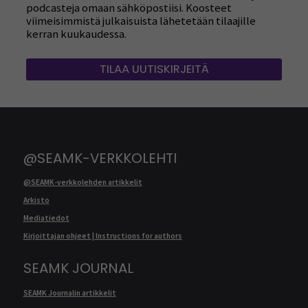
podcasteja omaan sähköpostiisi. Koosteet
viimeisimmistä julkaisuista lähetetään tilaajille
kerran kuukaudessa.
TILAA UUTISKIRJEITÄ
@SEAMK-VERKKOLEHTI
@SEAMK-verkkolehden artikkelit
Arkisto
Mediatiedot
Kirjoittajan ohjeet | Instructions for authors
SEAMK JOURNAL
SEAMK Journalin artikkelit