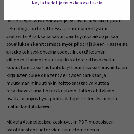
Näytä tiedot ja muokkaa asetuksia
ajankohtaa teränvaihdolle. Erityisen lupaavaa tästä teki
se, että sekä mallin kehittämisen että käytettävien
laitteistojen kustannukset jäivät hyvin alhaisiksi, joten
teknologia on tarvittaessa pientenkin yritysten
saatavilla. Kirsikkana kakun päällä yritys aikoo jatkaa
sovelluksen kehittämistä myös pilotin jälkeen. Haasteina
ja jatkokehityskohteina todettiin, että kolmen
viikon mittainen koulutusjakso ei ole riittävä mallin
kouluttamiseksi tuotantokäyttöön. Lisäksi terävaihtojen
kirjausten tulee olla tehty erityisen tarkkaan ja
muutaman minuutinkin heitto saattaa vaikuttaa
ratkaisevasti mallin tarkkuuteen. Jatkokehityksen
osalta on myös hyvä pohtia datapisteiden lisäämistä
mallin koulutukseen.
Mäkelä Alun pilotissa keskityttiin PDF-muotoisten
ostotilausten tuoterivien tunnistamiseen ja