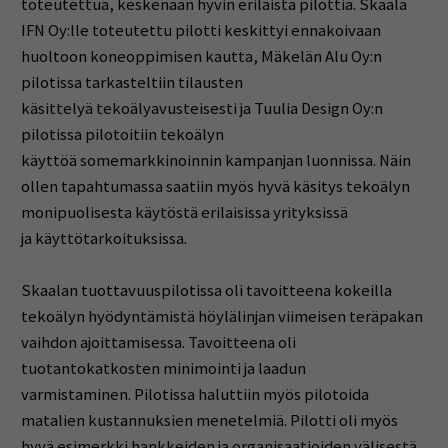
toteutettua, keskenään hyvin erilaista pilottia. Skaala
IFN Oy:lle toteutettu pilotti keskittyi ennakoivaan
huoltoon koneoppimisen kautta, Mäkelän Alu Oy:n
pilotissa tarkasteltiin tilausten
käsittelyä tekoälyavusteisesti ja Tuulia Design Oy:n
pilotissa pilotoitiin tekoälyn
käyttöä somemarkkinoinnin kampanjan luonnissa. Näin
ollen tapahtumassa saatiin myös hyvä käsitys tekoälyn
monipuolisesta käytöstä erilaisissa yrityksissä
ja käyttötarkoituksissa.
Skaalan tuottavuuspilotissa oli tavoitteena kokeilla
tekoälyn hyödyntämistä höylälinjan viimeisen teräpakan
vaihdon ajoittamisessa. Tavoitteena oli
tuotantokatkosten minimointi ja laadun
varmistaminen. Pilotissa haluttiin myös pilotoida
matalien kustannuksien menetelmiä. Pilotti oli myös
hyvä esimerkki hankkeiden ja organisaatioiden välisestä