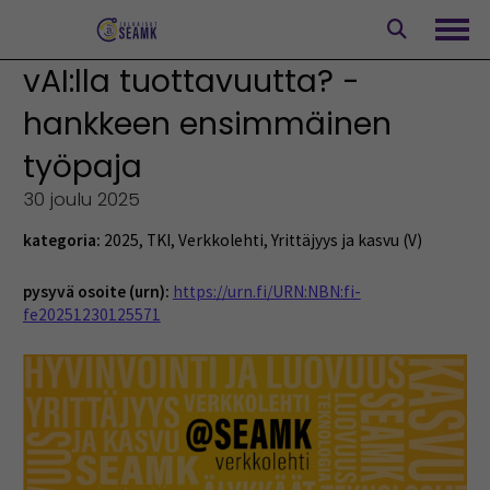
Siirry
sisältöön
Avaa
vAI:lla tuottavuutta? -
hankkeen ensimmäinen
työpaja
30 joulu 2025
kategoria:
2025
,
TKI
,
Verkkolehti
,
Yrittäjyys ja kasvu (V)
pysyvä osoite (urn):
https://urn.fi/URN:NBN:fi-
fe20251230125571