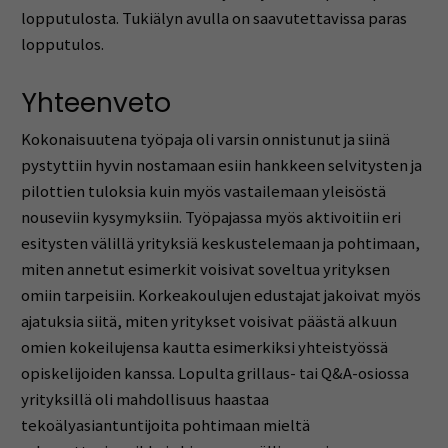
lopputulosta. Tukiälyn avulla on saavutettavissa paras
lopputulos.
Yhteenveto
Kokonaisuutena työpaja oli varsin onnistunut ja siinä
pystyttiin hyvin nostamaan esiin hankkeen selvitysten ja
pilottien tuloksia kuin myös vastailemaan yleisöstä
nouseviin kysymyksiin. Työpajassa myös aktivoitiin eri
esitysten välillä yrityksiä keskustelemaan ja pohtimaan,
miten annetut esimerkit voisivat soveltua yrityksen
omiin tarpeisiin. Korkeakoulujen edustajat jakoivat myös
ajatuksia siitä, miten yritykset voisivat päästä alkuun
omien kokeilujensa kautta esimerkiksi yhteistyössä
opiskelijoiden kanssa. Lopulta grillaus- tai Q&A-osiossa
yrityksillä oli mahdollisuus haastaa
tekoälyasiantuntijoita pohtimaan mieltä