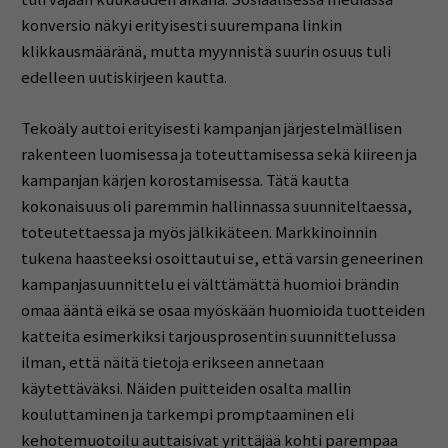
konversio näkyi erityisesti suurempana linkin
klikkausmääränä, mutta myynnistä suurin osuus tuli
edelleen uutiskirjeen kautta.
Tekoäly auttoi erityisesti kampanjan järjestelmällisen
rakenteen luomisessa ja toteuttamisessa sekä kiireen ja
kampanjan kärjen korostamisessa. Tätä kautta
kokonaisuus oli paremmin hallinnassa suunniteltaessa,
toteutettaessa ja myös jälkikäteen. Markkinoinnin
tukena haasteeksi osoittautui se, että varsin geneerinen
kampanjasuunnittelu ei välttämättä huomioi brändin
omaa ääntä eikä se osaa myöskään huomioida tuotteiden
katteita esimerkiksi tarjousprosentin suunnittelussa
ilman, että näitä tietoja erikseen annetaan
käytettäväksi. Näiden puitteiden osalta mallin
kouluttaminen ja tarkempi promptaaminen eli
kehotemuotoilu auttaisivat yrittäjää kohti parempaa