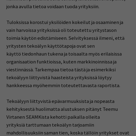
jonka avulla tietoa voidaan tuoda yrityksiin.
Tuloksissa korostui yksilöiden kokeilut ja osaaminen ja
vain harvoissa yrityksissä oli toteutettu yritystason
toimia käytön edistämiseen. Selvityksessä ilmeni, että
yritysten tekoälyn käyttötapoja ovat sen
käyttö tiedonhaun tukena ja toisaalta myös erilaisissa
organisaation funktioissa, kuten markkinoinnissa ja
viestinnässä. Tarkempaa tietoa tästä ja esimerkiksi
tekoälyyn liittyvistä haasteista yrityksissä löytyy
hankkeessa myöhemmin toteutettavasta raportista.
Tekoälyyn liittyvistä epävarmuuksista ja nopeasta
kehityksestä huolimatta alustuksen pitänyt Teemu
Virtanen SEAMKista kehotti paikalla olleita
yrityksiä tarttumaan tekoälyn tarjoamiin
mahdollisuuksiin saman tien, koska tällöin yritykset ovat