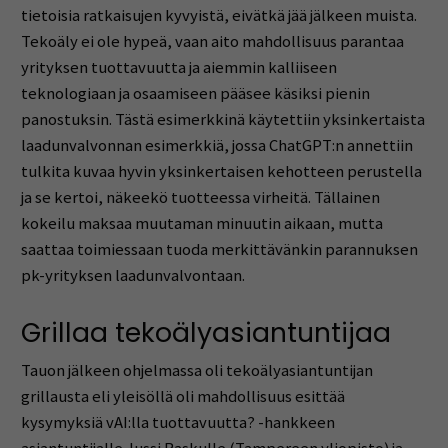
tietoisia ratkaisujen kyvyistä, eivätkä jää jälkeen muista.
Tekoäly ei ole hypeä, vaan aito mahdollisuus parantaa
yrityksen tuottavuutta ja aiemmin kalliiseen
teknologiaan ja osaamiseen pääsee käsiksi pienin
panostuksin. Tästä esimerkkinä käytettiin yksinkertaista
laadunvalvonnan esimerkkiä, jossa ChatGPT:n annettiin
tulkita kuvaa hyvin yksinkertaisen kehotteen perustella
ja se kertoi, näkeekö tuotteessa virheitä. Tällainen
kokeilu maksaa muutaman minuutin aikaan, mutta
saattaa toimiessaan tuoda merkittävänkin parannuksen
pk-yrityksen laadunvalvontaan.
Grillaa tekoälyasiantuntijaa
Tauon jälkeen ohjelmassa oli tekoälyasiantuntijan
grillausta eli yleisöllä oli mahdollisuus esittää
kysymyksiä vAI:lla tuottavuutta? -hankkeen