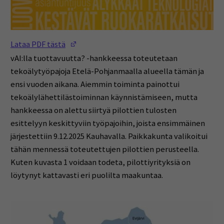
(Opens in a new window)
Lataa PDF tästä
vAI:lla tuottavuutta? -hankkeessa toteutetaan
tekoälytyöpajoja Etelä-Pohjanmaalla alueella tämän ja
ensi vuoden aikana. Aiemmin toiminta painottui
tekoälylähettilästoiminnan käynnistämiseen, mutta
hankkeessa on alettu siirtyä pilottien tulosten
esittelyyn keskittyviin työpajoihin, joista ensimmäinen
järjestettiin 9.12.2025 Kauhavalla. Paikkakunta valikoitui
tähän mennessä toteutettujen pilottien perusteella.
Kuten kuvasta 1 voidaan todeta, pilottiyrityksiä on
löytynyt kattavasti eri puolilta maakuntaa.