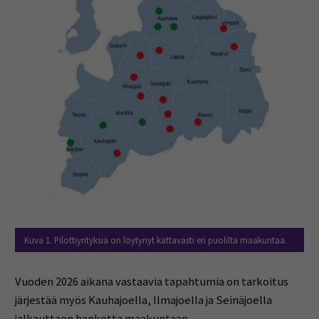
Kuva 1. Pilottiyrityksiä on löytynyt kattavasti eri puolilta maakuntaa.
Vuoden 2026 aikana vastaavia tapahtumia on tarkoitus
järjestää myös Kauhajoella, Ilmajoella ja Seinäjoella
jalkauttaen hanketta maakuntaan.