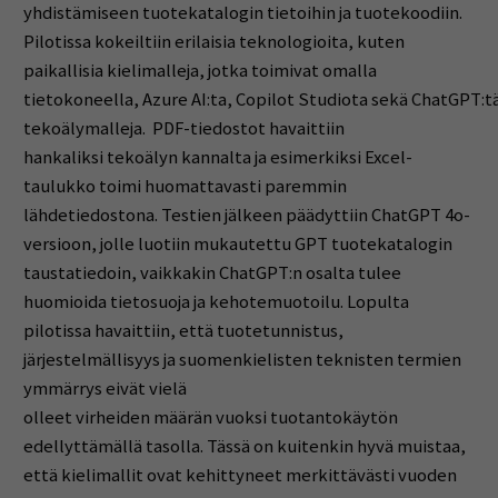
yhdistämiseen tuotekatalogin tietoihin ja tuotekoodiin.
Pilotissa kokeiltiin erilaisia teknologioita, kuten
paikallisia kielimalleja, jotka toimivat omalla
tietokoneella, Azure AI:ta, Copilot Studiota sekä ChatGPT:tä 
tekoälymalleja. PDF-tiedostot havaittiin
hankaliksi tekoälyn kannalta ja esimerkiksi Excel-
taulukko toimi huomattavasti paremmin
lähdetiedostona. Testien jälkeen päädyttiin ChatGPT 4o-
versioon, jolle luotiin mukautettu GPT tuotekatalogin
taustatiedoin, vaikkakin ChatGPT:n osalta tulee
huomioida tietosuoja ja kehotemuotoilu. Lopulta
pilotissa havaittiin, että tuotetunnistus,
järjestelmällisyys ja suomenkielisten teknisten termien
ymmärrys eivät vielä
olleet virheiden määrän vuoksi tuotantokäytön
edellyttämällä tasolla. Tässä on kuitenkin hyvä muistaa,
että kielimallit ovat kehittyneet merkittävästi vuoden