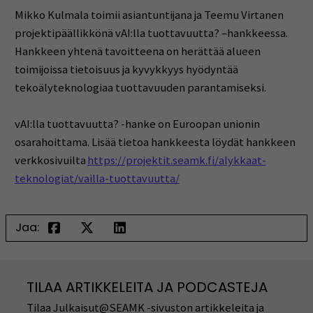
Mikko Kulmala toimii asiantuntijana ja Teemu Virtanen
projektipäällikkönä vAI:lla tuottavuutta? –hankkeessa.
Hankkeen yhtenä tavoitteena on herättää alueen
toimijoissa tietoisuus ja kyvykkyys hyödyntää
tekoälyteknologiaa tuottavuuden parantamiseksi.
vAI:lla tuottavuutta? -hanke on Euroopan unionin
osarahoittama. Lisää tietoa hankkeesta löydät hankkeen
verkkosivuilta
https://projektit.seamk.fi/alykkaat-
teknologiat/vailla-tuottavuutta/
Jaa:
TILAA ARTIKKELEITA JA PODCASTEJA
Tilaa Julkaisut@SEAMK -sivuston artikkeleita ja