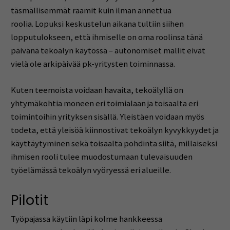
täsmällisemmät raamit kuin ilman annettua
roolia. Lopuksi keskustelun aikana tultiin siihen
lopputulokseen, että ihmiselle on oma roolinsa tänä
päivänä tekoälyn käytössä – autonomiset mallit eivät
vielä ole arkipäivää pk-yritysten toiminnassa.
Kuten teemoista voidaan havaita, tekoälyllä on
yhtymäkohtia moneen eri toimialaan ja toisaalta eri
toimintoihin yrityksen sisällä. Yleistäen voidaan myös
todeta, että yleisöä kiinnostivat tekoälyn kyvykkyydet ja
käyttäytyminen sekä toisaalta pohdinta siitä, millaiseksi
ihmisen rooli tulee muodostumaan tulevaisuuden
työelämässä tekoälyn vyöryessä eri alueille.
Pilotit
Työpajassa käytiin läpi kolme hankkeessa