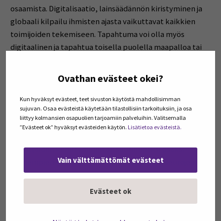
osaamista. Digitalisaatio, lainsäädännön kiristyminen ja
globaali kilpailu ihmisten ajasta vaikuttavat kaikkien
toimijoiden tekemiseen. Tapahtuma voi olla myös
digitaalinen ja tapahtua toisella puolella maapalloa tai
virtuaalimaailmassa esimerkiksi Twitchin välityksellä.
Siitä huolimatta se kilpailee yleisön ajasta paikallisen
Ovathan evästeet okei?
tapahtuman kanssa.
Kun hyväksyt evästeet, teet sivuston käytöstä mahdollisimman
sujuvan. Osaa evästeistä käytetään tilastollisiin tarkoituksiin, ja osa
Taiteen osalta rahoituspohja on erilainen. Kehittyminen
liittyy kolmansien osapuolien tarjoamiin palveluihin. Valitsemalla
ammattitaiteilijaksi tapahtuu Suomessa suurelta
”Evästeet ok” hyväksyt evästeiden käytön.
Lisätietoa evästeistä.
osin kuntien rahoittamissa laitoksissa, kun taas
urheilijoiden kehittyminen on suurimmaksi osaksi
Vain välttämättömät evästeet
vanhempien kustantamaa toimintaa urheiluseurojen
kautta. Apurahat, avustukset tai julkiset
rahoituskanavat mahdollistavat monien taiteilijoiden tai
Evästeet ok
tapahtumien ammattimaisuuden, mutta kilpailu
niukasta rahoituksesta on tiukkaa. Taidetta ei arvioida