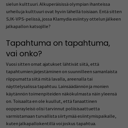
sielun kulttuuri. Alkuperäisissä olympian ihanteissa
urheilu ja kulttuuri ovat hyvin lähellä toisiaan. Entä sitten
SJK-VPS-pelissä, jossa Klamydia esiintyy ottelun jälkeen
jalkapallon katsojille?
Tapahtuma on tapahtuma,
vai onko?
Vuosi sitten omat ajatukset lähtivät siitä, että
tapahtumien järjestäminen on suunnilleen samanlaista
riippumatta siitä mitä lavalla, areenalla tai
näyttelysalissa tapahtuu. Lainsäädännön ja monien
käytännön toimenpiteiden näkökulmasta näin yleensä
on. Toisaalta en ole kuullut, että fanaattinen
oopperayleisö olisi tarvinnut poliisisaattuetta
varmistamaan turvallista siirtymää esiintymispaikalle,
kuten jalkapallokentillä voi joskus tapahtua.