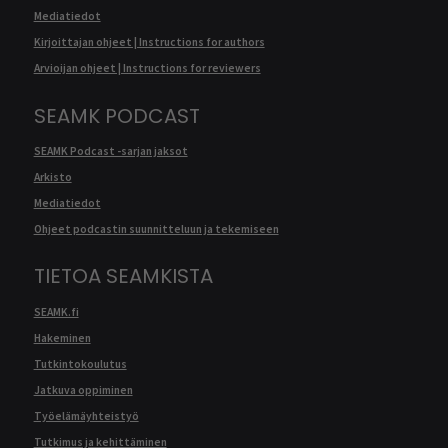
Mediatiedot
Kirjoittajan ohjeet | Instructions for authors
Arvioijan ohjeet | Instructions for reviewers
SEAMK PODCAST
SEAMK Podcast -sarjan jaksot
Arkisto
Mediatiedot
Ohjeet podcastin suunnitteluun ja tekemiseen
TIETOA SEAMKISTA
SEAMK.fi
Hakeminen
Tutkintokoulutus
Jatkuva oppiminen
Työelämäyhteistyö
Tutkimus ja kehittäminen