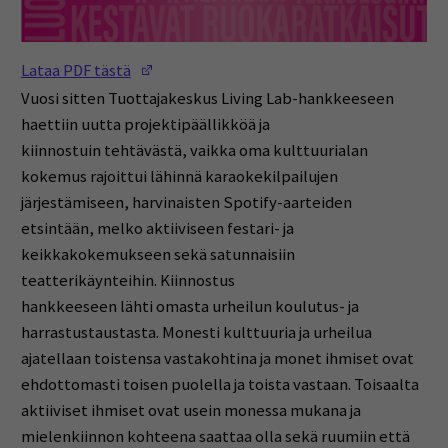
(Opens in a new window)
Lataa PDF tästä
Vuosi sitten Tuottajakeskus Living Lab-hankkeeseen
haettiin uutta projektipäällikköä ja
kiinnostuin tehtävästä, vaikka oma kulttuurialan
kokemus rajoittui lähinnä karaokekilpailujen
järjestämiseen, harvinaisten Spotify-aarteiden
etsintään, melko aktiiviseen festari- ja
keikkakokemukseen sekä satunnaisiin
teatterikäynteihin. Kiinnostus
hankkeeseen lähti omasta urheilun koulutus- ja
harrastustaustasta. Monesti kulttuuria ja urheilua
ajatellaan toistensa vastakohtina ja monet ihmiset ovat
ehdottomasti toisen puolella ja toista vastaan. Toisaalta
aktiiviset ihmiset ovat usein monessa mukana ja
mielenkiinnon kohteena saattaa olla sekä ruumiin että