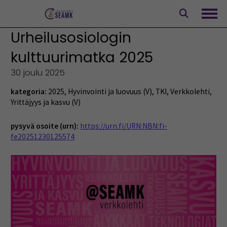
Siirry
sisältöön
Avaa
Urheilusosiologin
kulttuurimatka 2025
30 joulu 2025
kategoria:
2025
,
Hyvinvointi ja luovuus (V)
,
TKI
,
Verkkolehti
,
Yrittäjyys ja kasvu (V)
pysyvä osoite (urn):
https://urn.fi/URN:NBN:fi-
fe20251230125574