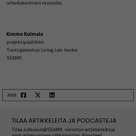
urheilukenttien reunoille.
Kimmo Kulmala
projektipäällikkö
Tuottajakeskus Living Lab-hanke
SEAMK
Jaa:
TILAA ARTIKKELEITA JA PODCASTEJA
Tilaa Julkaisut@SEAMK -sivuston artikkeleita ja
podcasteja omaan sähköpostiisi. Koosteet