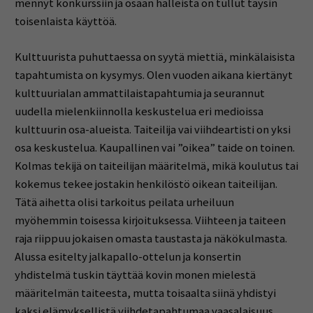
mennyt konkurssiin ja osaan halleista on tullut täysin
toisenlaista käyttöä.
Kulttuurista puhuttaessa on syytä miettiä, minkälaisista
tapahtumista on kysymys. Olen vuoden aikana kiertänyt
kulttuurialan ammattilaistapahtumia ja seurannut
uudella mielenkiinnolla keskustelua eri medioissa
kulttuurin osa-alueista. Taiteilija vai viihdeartisti on yksi
osa keskustelua. Kaupallinen vai ”oikea” taide on toinen.
Kolmas tekijä on taiteilijan määritelmä, mikä koulutus tai
kokemus tekee jostakin henkilöstö oikean taiteilijan.
Tätä aihetta olisi tarkoitus peilata urheiluun
myöhemmin toisessa kirjoituksessa. Viihteen ja taiteen
raja riippuu jokaisen omasta taustasta ja näkökulmasta.
Alussa esitelty jalkapallo-ottelun ja konsertin
yhdistelmä tuskin täyttää kovin monen mielestä
määritelmän taiteesta, mutta toisaalta siinä yhdistyi
kaksi elämyksellistä viihdetapahtumaa vaasalaisuus