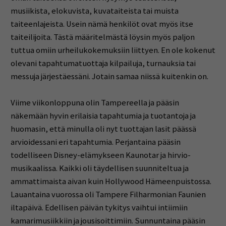
musiikista, elokuvista, kuvataiteista tai muista
taiteenlajeista. Usein nämä henkilöt ovat myös itse
taiteilijoita. Tästä määritelmästä löysin myös paljon
tuttua omiin urheilukokemuksiin liittyen. En ole kokenut
olevani tapahtumatuottaja kilpailuja, turnauksia tai
messuja järjestäessäni. Jotain samaa niissä kuitenkin on.
Viime viikonloppuna olin Tampereella ja pääsin
näkemään hyvin erilaisia tapahtumia ja tuotantoja ja
huomasin, että minulla oli nyt tuottajan lasit päässä
arvioidessani eri tapahtumia. Perjantaina pääsin
todelliseen Disney-elämykseen Kaunotar ja hirvio-
musikaalissa. Kaikki oli täydellisen suunniteltua ja
ammattimaista aivan kuin Hollywood Hämeenpuistossa.
Lauantaina vuorossa oli Tampere Filharmonian Faunien
iltapäivä. Edellisen päivän tykitys vaihtui intiimiin
kamarimusiikkiin ja jousisoittimiin. Sunnuntaina pääsin