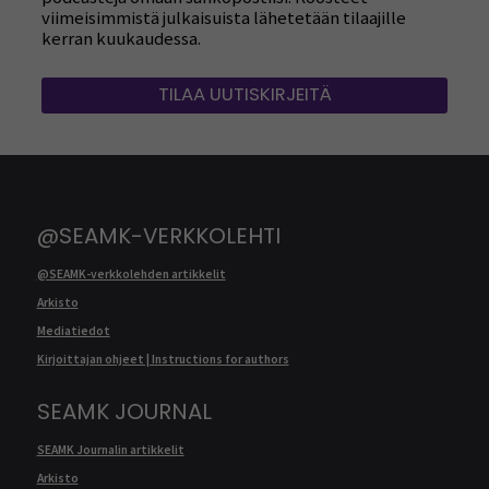
viimeisimmistä julkaisuista lähetetään tilaajille
kerran kuukaudessa.
TILAA UUTISKIRJEITÄ
@SEAMK-VERKKOLEHTI
@SEAMK-verkkolehden artikkelit
Arkisto
Mediatiedot
Kirjoittajan ohjeet | Instructions for authors
SEAMK JOURNAL
SEAMK Journalin artikkelit
Arkisto