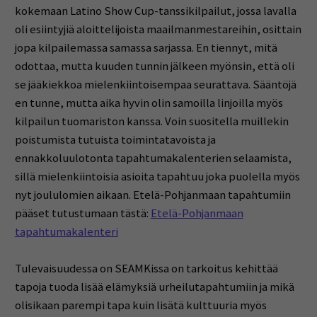
kokemaan Latino Show Cup-tanssikilpailut, jossa lavalla
oli esiintyjiä aloittelijoista maailmanmestareihin, osittain
jopa kilpailemassa samassa sarjassa. En tiennyt, mitä
odottaa, mutta kuuden tunnin jälkeen myönsin, että oli
se jääkiekkoa mielenkiintoisempaa seurattava. Sääntöjä
en tunne, mutta aika hyvin olin samoilla linjoilla myös
kilpailun tuomariston kanssa. Voin suositella muillekin
poistumista tutuista toimintatavoista ja
ennakkoluulotonta tapahtumakalenterien selaamista,
sillä mielenkiintoisia asioita tapahtuu joka puolella myös
nyt joululomien aikaan. Etelä-Pohjanmaan tapahtumiin
pääset tutustumaan tästä:
Etelä-Pohjanmaan
tapahtumakalenteri
Tulevaisuudessa on SEAMKissa on tarkoitus kehittää
tapoja tuoda lisää elämyksiä urheilutapahtumiin ja mikä
olisikaan parempi tapa kuin lisätä kulttuuria myös