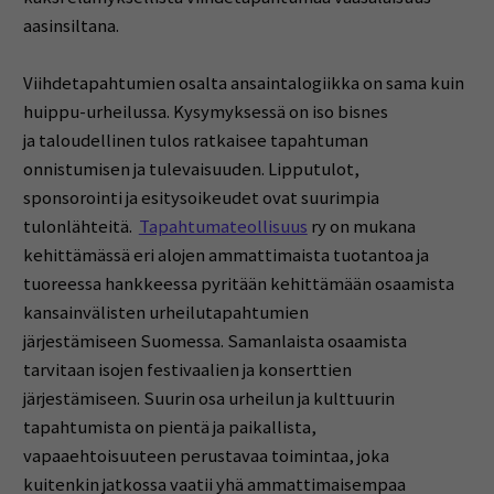
aasinsiltana.
Viihdetapahtumien osalta ansaintalogiikka on sama kuin
huippu-urheilussa. Kysymyksessä on iso bisnes
ja taloudellinen tulos ratkaisee tapahtuman
onnistumisen ja tulevaisuuden. Lipputulot,
sponsorointi ja esitysoikeudet ovat suurimpia
tulonlähteitä.
Tapahtumateollisuus
ry on mukana
kehittämässä eri alojen ammattimaista tuotantoa ja
tuoreessa hankkeessa pyritään kehittämään osaamista
kansainvälisten urheilutapahtumien
järjestämiseen Suomessa. Samanlaista osaamista
tarvitaan isojen festivaalien ja konserttien
järjestämiseen. Suurin osa urheilun ja kulttuurin
tapahtumista on pientä ja paikallista,
vapaaehtoisuuteen perustavaa toimintaa, joka
kuitenkin jatkossa vaatii yhä ammattimaisempaa