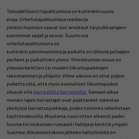
Taloudellisesti tapahtumissa on kuitenkin suuria
eroja. Urheilutapahtumissa median ja
yleisön huomion saavat isot arvokisat tai joukkuelajien
suurimmat sarjat ja seurat. Suurin osa
urheilutapahtumista on
kuitenkin pienimuotoisia ja paikalla on lähinnä pelaajien
perheet ja paikallinen yleisö. Yhteiskunnan osuus on
yleensä kenttien tai muiden liikuntapaikkojen
rakentaminen ja ylläpito. Viime aikoina on ollut paljon
puhetta siitä, että myös kunnalliset liikuntapaikat
alkavat olla
liian kalliita harrastajille.
Samaan aikaa
monien lajien harrastajat ovat päättäneet rakentaa
yksityisiä harrastuspaikkoja, joiden toiminta rahoitetaan
käyttömaksuilla. Muutama vuosi sitten alkanut padel-
huuma toi mukanaan runsaasti halleja ja kenttiä ympäri
Suomea. Alkuinnostuksen jälkeen halliyhtiöitä on