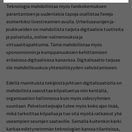
Teknologia mahdollistaa myös fanikokemuksen
parantamisen ja uudenlaisia tapoja osallistaa faneja
esimerkiksi livestreamien avulla. Urheiluseurojen ja -
joukkueiden on mahdollista tarjota digitaalisia tuotteita
ja palveluita, online-valmennuksia ja
virtuaalitapahtumia. Tämä mahdollistaa myös
sponsoroinnin ja kumppanuuksien kehittämisen
erilaisissa digitaalisissa kanavissa. Digitalisaatio tarjoaa
siis mahdollisuuksia yhteisöllisyyden vahvistamiseen.
Edellä mainituista tekijöistä johtuen digitalisaatiolla on
mahdollista saavuttaa kilpailuetua niin kentällä,
organisaation hallinnossa kuin myös sidosryhmien
suuntaan. Palveluntarjoajia tulee myös koko ajan lisää,
mikä tarkoittaa kilpailua ja tuo sitä myötä ratkaisut yhä
useampien seurojen saataville. Samalla kuitenkin kärki
karkaa edistyneimmän teknologian kanssa tilanteissa,