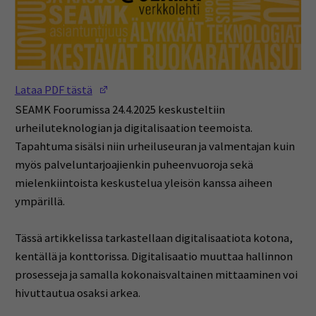
(Opens in a new window)
Lataa PDF tästä
SEAMK Foorumissa 24.4.2025 keskusteltiin
urheiluteknologian ja digitalisaation teemoista.
Tapahtuma sisälsi niin urheiluseuran ja valmentajan kuin
myös palveluntarjoajienkin puheenvuoroja sekä
mielenkiintoista keskustelua yleisön kanssa aiheen
ympärillä.
Tässä artikkelissa tarkastellaan digitalisaatiota kotona,
kentällä ja konttorissa. Digitalisaatio muuttaa hallinnon
prosesseja ja samalla kokonaisvaltainen mittaaminen voi
hivuttautua osaksi arkea.