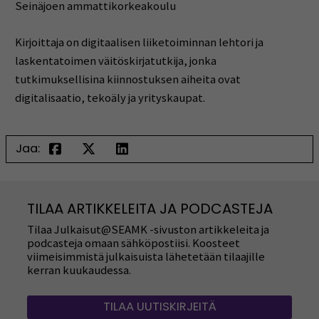
Seinäjoen ammattikorkeakoulu
Kirjoittaja on digitaalisen liiketoiminnan lehtori ja
laskentatoimen väitöskirjatutkija, jonka
tutkimuksellisina kiinnostuksen aiheita ovat
digitalisaatio, tekoäly ja yrityskaupat.
Jaa:
TILAA ARTIKKELEITA JA PODCASTEJA
Tilaa Julkaisut@SEAMK -sivuston artikkeleita ja
podcasteja omaan sähköpostiisi. Koosteet
viimeisimmistä julkaisuista lähetetään tilaajille
kerran kuukaudessa.
TILAA UUTISKIRJEITÄ