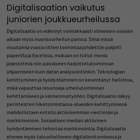
Digitalisaation vaikutus
juniorien joukkueurheilussa
Digitalisaatio on edennyt voimakkaasti viimeisen vuosien
aikaan myös nuorisourheilun parissa. Siinä missä
muutamia vuosia sitten toimintaa johdettiin paljolti
paperilla ja Excelissä, mukaan on tullut monia
järjestelmiä niin päiväiseen harjoittelutoiminnan
ohjaamiseen kuin datan analysointiinkin. Teknologian
kehittyminen ja hyödyntäminen on keventänyt hallintoa,
mikä vapauttaa resursseja urheilutoiminnan
kehittämiseen ja valmennustyöhön. Digitalisaatio näkyy
perinteisten liiketoimintaosa-alueiden kehittymisenä
mahdollistaen entistä aktiivisemman viestinnän ja
markkinoinnin. Sosiaalisen median aktiivinen
hyödyntäminen tehostaa markkinointia. Digitalisaatio
etenee myös taloushallinnon digitalisoitumisessa ja