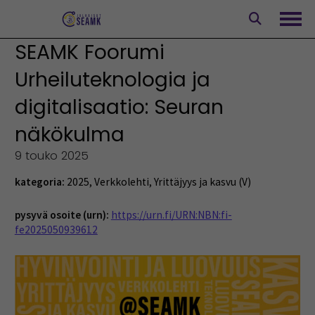
Siirry
sisältöön
Avaa
SEAMK Foorumi
Urheiluteknologia ja
digitalisaatio: Seuran
näkökulma
9 touko 2025
kategoria:
2025
,
Verkkolehti
,
Yrittäjyys ja kasvu (V)
pysyvä osoite (urn):
https://urn.fi/URN:NBN:fi-
fe2025050939612