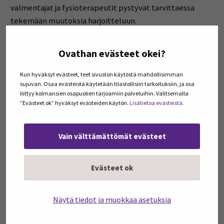
valmentajat ja fysioterapeutit pystyvät tarvittaessa
tekemään muutoksia harjoitteluun.
Tiedolla johtaminen on keskeinen teema myös
Ovathan evästeet okei?
urheiluliittojen tasolla. Tällöin haasteeksi muodostuu
tiedon hyödyntäminen. Vaikka dataa on saatavilla, niin
Kun hyväksyt evästeet, teet sivuston käytöstä mahdollisimman
sujuvan. Osaa evästeistä käytetään tilastollisiin tarkoituksiin, ja osa
sitä ei välttämättä osata hyödyntää parhaalla
liittyy kolmansien osapuolien tarjoamiin palveluihin. Valitsemalla
mahdollisella tavalla. Kerätyn datan jalostamiseen ja
”Evästeet ok” hyväksyt evästeiden käytön.
Lisätietoa evästeistä.
hyödyntämiseen tulisikin kiinnittää entistä enemmän
huomiota.
Vain välttämättömät evästeet
Teknologian rooli
urheiluseuran arjessa ja
Evästeet ok
tulevaisuudessa
Näytä tiedot ja muokkaa asetuksia
Uudet kanavat tarjoavat uusia yhteistyömalleja niin
fanien kuin yhteistyökumppaneidenkin suuntaan.