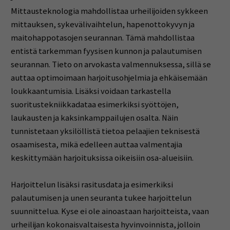
Mittausteknologia mahdollistaa urheilijoiden sykkeen
mittauksen, sykevälivaihtelun, hapenottokyvyn ja
maitohappotasojen seurannan. Tämä mahdollistaa
entistä tarkemman fyysisen kunnon ja palautumisen
seurannan. Tieto on arvokasta valmennuksessa, sillä se
auttaa optimoimaan harjoitusohjelmia ja ehkäisemään
loukkaantumisia. Lisäksi voidaan tarkastella
suoritustekniikkadataa esimerkiksi syöttöjen,
laukausten ja kaksinkamppailujen osalta. Näin
tunnistetaan yksilöllistä tietoa pelaajien teknisestä
osaamisesta, mikä edelleen auttaa valmentajia
keskittymään harjoituksissa oikeisiin osa-alueisiin.
Harjoittelun lisäksi rasitusdata ja esimerkiksi
palautumisen ja unen seuranta tukee harjoittelun
suunnittelua. Kyse ei ole ainoastaan harjoitteista, vaan
urheilijan kokonaisvaltaisesta hyvinvoinnista, jolloin