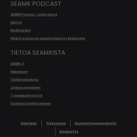
SEAMK PODCAST
SEAMK Podcast -sarjan jaksot
Arkisto
Mediatiedot
Ohjeet podcastin suunnitteluun ja tekemiseen
TIETOA SEAMKISTA
SEAMK.fi
Hakeminen
Tutkintokoulutus
Jatkuva oppiminen
Työelämäyhteistyö
Tutkimus ja kehittäminen
Evästeet
Tietosuoja
Saavutettavuusseloste
Sivukartta