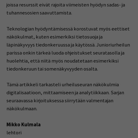
joissa resurssit eivät rajoita viimeisten hyödyn sadas- ja
tuhannesosien saavuttamista.
Teknologian hyödyntämisessä korostuvat myös eettiset
näkökulmat, kuten esimerkiksi tietosuoja ja
läpinäkyvyys tiedonkeruussa ja käytössä. Junioriurheilun
parissa onkin tärkeä luoda ohjeistukset seuratasolla ja
huolehtia, että niitä myös noudatetaan esimerkiksi
tiedonkeruun tai somenäkyvyyden osalta.
Tämä artikkeli tarkasteli urheiluseuran näkökulmia
digitalisaatioon, mittaamiseen ja analytiikkaan. Sarjan
seuraavassa kirjoituksessa siirrytään valmentajan
näkökulmaan.
Mikko Kulmala
lehtori