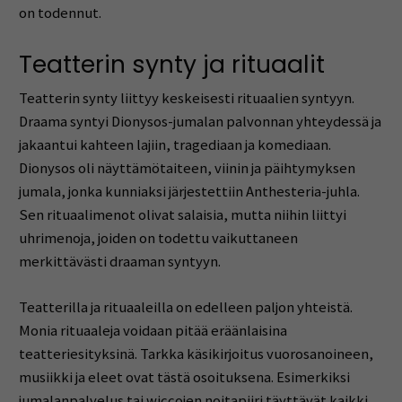
on todennut.
Teatterin synty ja rituaalit
Teatterin synty liittyy keskeisesti rituaalien syntyyn.
Draama syntyi Dionysos-jumalan palvonnan yhteydessä ja
jakaantui kahteen lajiin, tragediaan ja komediaan.
Dionysos oli näyttämötaiteen, viinin ja päihtymyksen
jumala, jonka kunniaksi järjestettiin Anthesteria-juhla.
Sen rituaalimenot olivat salaisia, mutta niihin liittyi
uhrimenoja, joiden on todettu vaikuttaneen
merkittävästi draaman syntyyn.
Teatterilla ja rituaaleilla on edelleen paljon yhteistä.
Monia rituaaleja voidaan pitää eräänlaisina
teatteriesityksinä. Tarkka käsikirjoitus vuorosanoineen,
musiikki ja eleet ovat tästä osoituksena. Esimerkiksi
jumalanpalvelus tai wiccojen noitapiiri täyttävät kaikki