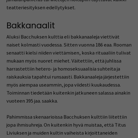
teatteriesityksen edellytykset.
Bakkanaalit
Aluksi Bacchuksen kulttia eli bakkanaaleja viettivät
naiset kolmasti vuodessa. Sitten vuonna 186 eaa. Rooman
senaatti kielsi niiden viettämisen, koska rituaaliin tulivat
mukaan myös nuoret miehet. Väitettiin, että juhlissa
harrastettiin hetero- ja homoseksuaalisia suhteita ja
raiskauksia tapahtui runsaasti. Bakkanaaleja järjestettiin
myös aiempaa useammin, jopa viidesti kuukaudessa.
Toiminnan tiedetään kuitenkin jatkuneen salassa ainakin
vuoteen 395 jaa. saakka.
Pahimmissa skenaarioissa Bacchuksen kulttiin liitettiin
jopa ihmisuhreja. On kuitenkin hyvä muistaa, että Titus
Liviuksen ja muiden kultin vaiheista kirjoittaneiden