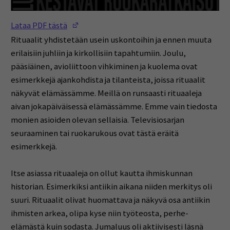
(Opens in a new window)
Lataa PDF tästä
Rituaalit yhdistetään usein uskontoihin ja ennen muuta
erilaisiin juhliin ja kirkollisiin tapahtumiin. Joulu,
pääsiäinen, avioliittoon vihkiminen ja kuolema ovat
esimerkkejä ajankohdista ja tilanteista, joissa rituaalit
näkyvät elämässämme. Meillä on runsaasti rituaaleja
aivan jokapäiväisessä elämässämme. Emme vain tiedosta
monien asioiden olevan sellaisia. Televisiosarjan
seuraaminen tai ruokarukous ovat tästä eräitä
esimerkkejä.
Itse asiassa rituaaleja on ollut kautta ihmiskunnan
historian. Esimerkiksi antiikin aikana niiden merkitys oli
suuri. Rituaalit olivat huomattava ja näkyvä osa antiikin
ihmisten arkea, olipa kyse niin työteosta, perhe-
elämästä kuin sodasta. Jumaluus oli aktiivisesti läsnä