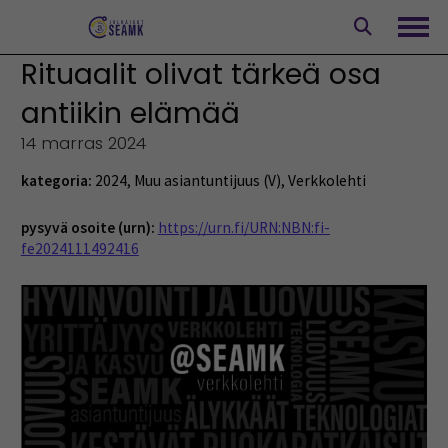
Siirry
sisältöön
Avaa
Rituaalit olivat tärkeä osa
antiikin elämää
14 marras 2024
kategoria:
2024
,
Muu asiantuntijuus (V)
,
Verkkolehti
pysyvä osoite (urn):
https://urn.fi/URN:NBN:fi-
fe2024111492416