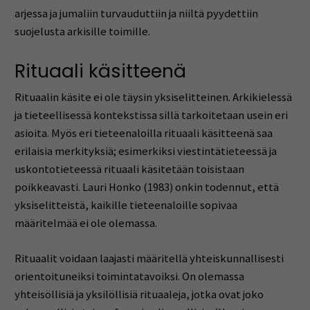
arjessa ja jumaliin turvauduttiin ja niiltä pyydettiin
suojelusta arkisille toimille.
Rituaali käsitteenä
Rituaalin käsite ei ole täysin yksiselitteinen. Arkikielessä
ja tieteellisessä kontekstissa sillä tarkoitetaan usein eri
asioita. Myös eri tieteenaloilla rituaali käsitteenä saa
erilaisia merkityksiä; esimerkiksi viestintätieteessä ja
uskontotieteessä rituaali käsitetään toisistaan
poikkeavasti. Lauri Honko (1983) onkin todennut, että
yksiselitteistä, kaikille tieteenaloille sopivaa
määritelmää ei ole olemassa.
Rituaalit voidaan laajasti määritellä yhteiskunnallisesti
orientoituneiksi toimintatavoiksi. On olemassa
yhteisöllisiä ja yksilöllisiä rituaaleja, jotka ovat joko