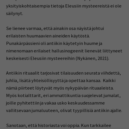
yksityiskohtaisempia tietoja Eleusiin mysteereistä ei ole
säilynyt.
Se lienee varmaa, että ainakin osa näyistä johtui
erilaisten huumaavien aineiden käytöstä.
Punakärpässieni oli antiikin käytetyin huume ja
nimenomaan erilaiset hallusinogeenit lienevät liittyneet
keskeisesti Eleusiin mysteereihin (Nykänen, 2021).
Antiikin rituaalit tarjosivat tilaisuuden seurata viihdettä,
juhlia, lisätä yhteisöllisyyttä ja opettaa kansaa. Kaikki
nämä piirteet löytyvät myös nykypäivän rituaaleista.
Myös kotialttarit, eri ammattikuntia suojelevat jumalat,
joille pyhitettiin ja vakaa usko keskuudessamme
vallitsevaan jumaluuteen, olivat tyypillisiä antiikin ajalle.
Sanotaan, että historiasta voi oppia. Kun tarkkailee