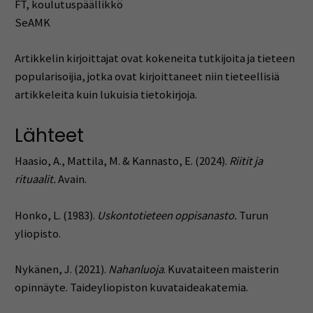
FT, koulutuspäällikkö
SeAMK
Artikkelin kirjoittajat ovat kokeneita tutkijoita ja tieteen
popularisoijia, jotka ovat kirjoittaneet niin tieteellisiä
artikkeleita kuin lukuisia tietokirjoja.
Lähteet
Haasio, A., Mattila, M. & Kannasto, E. (2024).
Riitit ja
rituaalit.
Avain.
Honko, L. (1983).
Uskontotieteen oppisanasto.
Turun
yliopisto.
Nykänen, J. (2021).
Nahanluoja
. Kuvataiteen maisterin
opinnäyte. Taideyliopiston kuvataideakatemia.