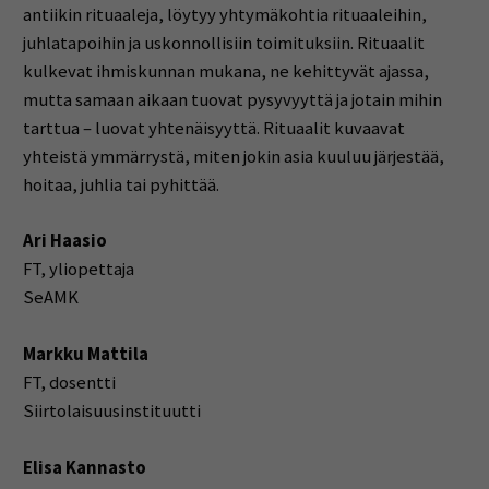
antiikin rituaaleja, löytyy yhtymäkohtia rituaaleihin,
juhlatapoihin ja uskonnollisiin toimituksiin. Rituaalit
kulkevat ihmiskunnan mukana, ne kehittyvät ajassa,
mutta samaan aikaan tuovat pysyvyyttä ja jotain mihin
tarttua – luovat yhtenäisyyttä. Rituaalit kuvaavat
yhteistä ymmärrystä, miten jokin asia kuuluu järjestää,
hoitaa, juhlia tai pyhittää.
Ari Haasio
FT, yliopettaja
SeAMK
Markku Mattila
FT, dosentti
Siirtolaisuusinstituutti
Elisa Kannasto