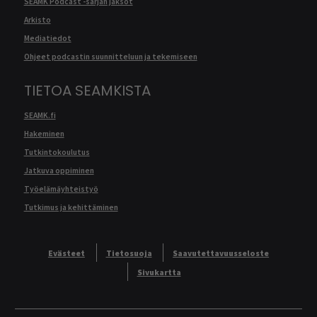
SEAMK Podcast -sarjan jaksot
Arkisto
Mediatiedot
Ohjeet podcastin suunnitteluun ja tekemiseen
TIETOA SEAMKISTA
SEAMK.fi
Hakeminen
Tutkintokoulutus
Jatkuva oppiminen
Työelämäyhteistyö
Tutkimus ja kehittäminen
Evästeet
Tietosuoja
Saavutettavuusseloste
Sivukartta