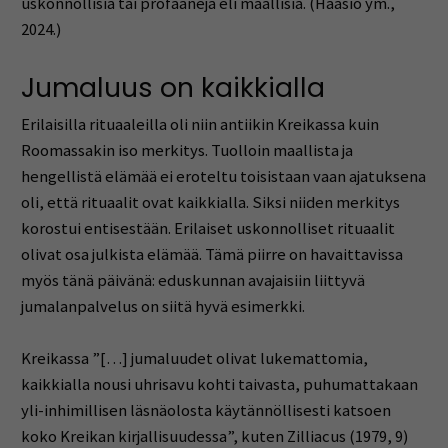
uskonnollisia tai profaaneja eli maallisia. (Haasio ym.,
2024.)
Jumaluus on kaikkialla
Erilaisilla rituaaleilla oli niin antiikin Kreikassa kuin
Roomassakin iso merkitys. Tuolloin maallista ja
hengellistä elämää ei eroteltu toisistaan vaan ajatuksena
oli, että rituaalit ovat kaikkialla. Siksi niiden merkitys
korostui entisestään. Erilaiset uskonnolliset rituaalit
olivat osa julkista elämää. Tämä piirre on havaittavissa
myös tänä päivänä: eduskunnan avajaisiin liittyvä
jumalanpalvelus on siitä hyvä esimerkki.
Kreikassa ”[…] jumaluudet olivat lukemattomia,
kaikkialla nousi uhrisavu kohti taivasta, puhumattakaan
yli-inhimillisen läsnäolosta käytännöllisesti katsoen
koko Kreikan kirjallisuudessa”, kuten Zilliacus (1979, 9)