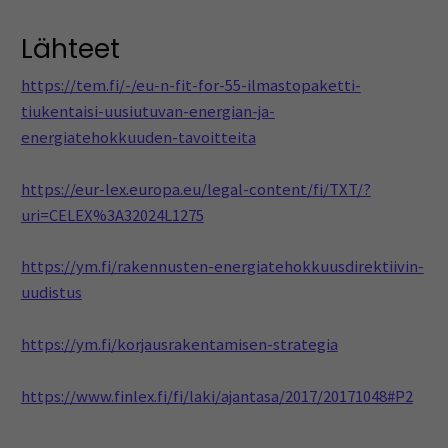
Lähteet
https://tem.fi/-/eu-n-fit-for-55-ilmastopaketti-
tiukentaisi-uusiutuvan-energian-ja-
energiatehokkuuden-tavoitteita
https://eur-lex.europa.eu/legal-content/fi/TXT/?
uri=CELEX%3A32024L1275
https://ym.fi/rakennusten-energiatehokkuusdirektiivin-
uudistus
https://ym.fi/korjausrakentamisen-strategia
https://www.finlex.fi/fi/laki/ajantasa/2017/20171048#P2