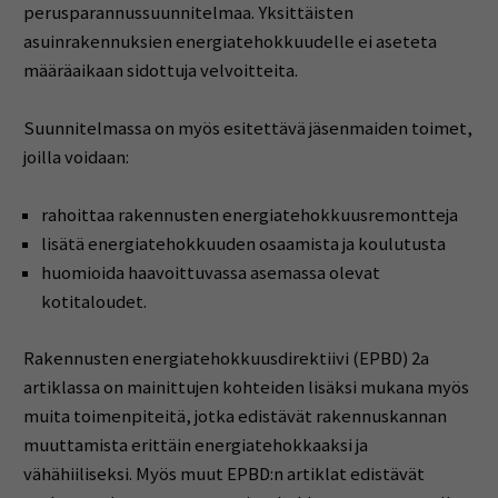
perusparannussuunnitelmaa. Yksittäisten
asuinrakennuksien energiatehokkuudelle ei aseteta
määräaikaan sidottuja velvoitteita.
Suunnitelmassa on myös esitettävä jäsenmaiden toimet,
joilla voidaan:
rahoittaa rakennusten energiatehokkuusremontteja
lisätä energiatehokkuuden osaamista ja koulutusta
huomioida haavoittuvassa asemassa olevat
kotitaloudet.
Rakennusten energiatehokkuusdirektiivi (EPBD) 2a
artiklassa on mainittujen kohteiden lisäksi mukana myös
muita toimenpiteitä, jotka edistävät rakennuskannan
muuttamista erittäin energiatehokkaaksi ja
vähähiiliseksi. Myös muut EPBD:n artiklat edistävät