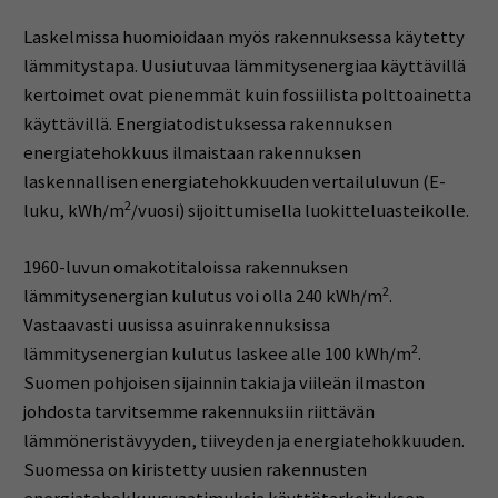
Laskelmissa huomioidaan myös rakennuksessa käytetty
lämmitystapa. Uusiutuvaa lämmitysenergiaa käyttävillä
kertoimet ovat pienemmät kuin fossiilista polttoainetta
käyttävillä. Energiatodistuksessa rakennuksen
energiatehokkuus ilmaistaan rakennuksen
laskennallisen energiatehokkuuden vertailuluvun (E-
2
luku, kWh/m
/vuosi) sijoittumisella luokitteluasteikolle.
1960-luvun omakotitaloissa rakennuksen
2
lämmitysenergian kulutus voi olla 240 kWh/m
.
Vastaavasti uusissa asuinrakennuksissa
2
lämmitysenergian kulutus laskee alle 100 kWh/m
.
Suomen pohjoisen sijainnin takia ja viileän ilmaston
johdosta tarvitsemme rakennuksiin riittävän
lämmöneristävyyden, tiiveyden ja energiatehokkuuden.
Suomessa on kiristetty uusien rakennusten