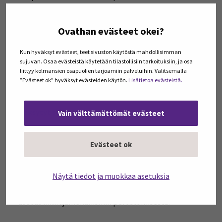
tavoitteeseen vähentää kasvihuonekaasujen
nettopäästöjä vähintään 55 % vuoteen 2030 mennessä
Ovathan evästeet okei?
verrattuna 1990-luvun päästömääriin. Paketti esiteltiin
heinäkuussa 2021osana vihreän kehityksen ohjelmaa.
Kun hyväksyt evästeet, teet sivuston käytöstä mahdollisimman
Neuvosto hyväksyi ehdotusten pohjalta huhtikuussa
sujuvan. Osaa evästeistä käytetään tilastollisiin tarkoituksiin, ja osa
liittyy kolmansien osapuolien tarjoamiin palveluihin. Valitsemalla
2023 viisi säädöstä, joiden pohjalta EU:ssa voidaan
”Evästeet ok” hyväksyt evästeiden käytön.
Lisätietoa evästeistä.
vähentää kasvihuonepäästöjä.
Hyväksytyt säädökset ovat:
Vain välttämättömät evästeet
päästökauppadirektiivin tarkistaminen
Evästeet ok
meriliikenteen MRV-asetusten muuttaminen
päästökauppadirektiivin tarkistaminen ilmailulain
Näytä tiedot ja muokkaa asetuksia
osalta
asetus sosiaalisen ilmastorahaston perustamisesta
asetus hiilirajamekanismin perustamisesta.