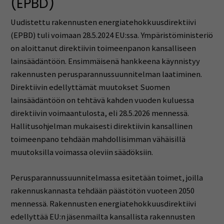
(EPBD)
Uudistettu rakennusten energiatehokkuusdirektiivi
(EPBD) tuli voimaan 28.5.2024 EU:ssa. Ympäristöministeriö
on aloittanut direktiivin toimeenpanon kansalliseen
lainsäädäntöön. Ensimmäisenä hankkeena käynnistyy
rakennusten perusparannussuunnitelman laatiminen.
Direktiivin edellyttämät muutokset Suomen
lainsäädäntöön on tehtävä kahden vuoden kuluessa
direktiivin voimaantulosta, eli 28.5.2026 mennessä.
Hallitusohjelman mukaisesti direktiivin kansallinen
toimeenpano tehdään mahdollisimman vähäisillä
muutoksilla voimassa oleviin säädöksiin.
Perusparannussuunnitelmassa esitetään toimet, joilla
rakennuskannasta tehdään päästötön vuoteen 2050
mennessä. Rakennusten energiatehokkuusdirektiivi
edellyttää EU:n jäsenmailta kansallista rakennusten