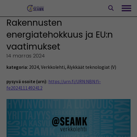
Siirry
sisältöön
Avaa
Rakennusten
energiatehokkuus ja EU:n
vaatimukset
14 marras 2024
kategoria:
2024
,
Verkkolehti
,
Älykkäät teknologiat (V)
pysyvä osoite (urn):
https://urn.fi/URN:NBN:fi-
fe2024111492412