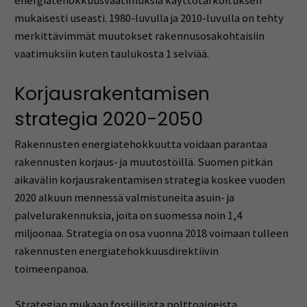
energiatehokkuusvaatimuksia käyttötarkoituksen
mukaisesti useasti. 1980-luvulla ja 2010-luvulla on tehty
merkittävimmät muutokset rakennusosakohtaisiin
vaatimuksiin kuten taulukosta 1 selviää.
Korjausrakentamisen
strategia 2020-2050
Rakennusten energiatehokkuutta voidaan parantaa
rakennusten korjaus- ja muutostöillä. Suomen pitkän
aikavälin korjausrakentamisen strategia koskee vuoden
2020 alkuun mennessä valmistuneita asuin- ja
palvelurakennuksia, joita on suomessa noin 1,4
miljoonaa. Strategia on osa vuonna 2018 voimaan tulleen
rakennusten energiatehokkuusdirektiivin
toimeenpanoa.
Strategian mukaan fossiilisista polttoaineista