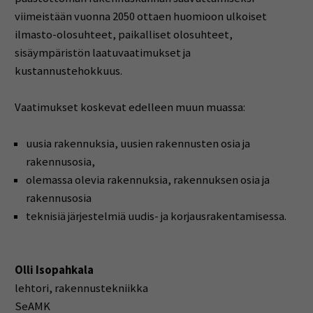
viimeistään vuonna 2050 ottaen huomioon ulkoiset
ilmasto-olosuhteet, paikalliset olosuhteet,
sisäympäristön laatuvaatimukset ja
kustannustehokkuus.
Vaatimukset koskevat edelleen muun muassa:
uusia rakennuksia, uusien rakennusten osia ja
rakennusosia,
olemassa olevia rakennuksia, rakennuksen osia ja
rakennusosia
teknisiä järjestelmiä uudis- ja korjausrakentamisessa.
Olli Isopahkala
lehtori, rakennustekniikka
SeAMK