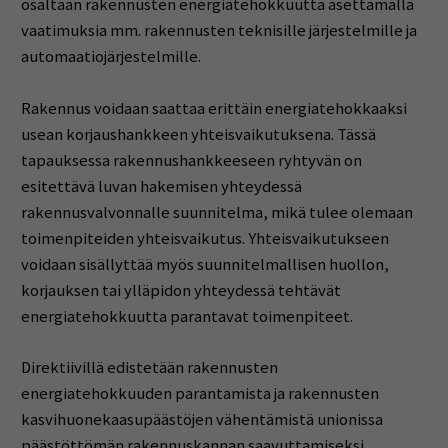
osaltaan rakennusten energiatehokkuutta asettamalla
vaatimuksia mm. rakennusten teknisille järjestelmille ja
automaatiojärjestelmille.
Rakennus voidaan saattaa erittäin energiatehokkaaksi
usean korjaushankkeen yhteisvaikutuksena. Tässä
tapauksessa rakennushankkeeseen ryhtyvän on
esitettävä luvan hakemisen yhteydessä
rakennusvalvonnalle suunnitelma, mikä tulee olemaan
toimenpiteiden yhteisvaikutus. Yhteisvaikutukseen
voidaan sisällyttää myös suunnitelmallisen huollon,
korjauksen tai ylläpidon yhteydessä tehtävät
energiatehokkuutta parantavat toimenpiteet.
Direktiivillä edistetään rakennusten
energiatehokkuuden parantamista ja rakennusten
kasvihuonekaasupäästöjen vähentämistä unionissa
päästöttömän rakennuskannan saavuttamiseksi