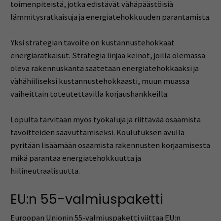
toimenpiteistä, jotka edistävät vähäpäästöisiä
lämmitysratkaisuja ja energiatehokkuuden parantamista.
Yksi strategian tavoite on kustannustehokkaat
energiaratkaisut. Strategia linjaa keinot, joilla olemassa
oleva rakennuskanta saatetaan energiatehokkaaksi ja
vähähiiliseksi kustannustehokkaasti, muun muassa
vaiheittain toteutettavilla korjaushankkeilla.
Lopulta tarvitaan myös työkaluja ja riittävää osaamista
tavoitteiden saavuttamiseksi. Koulutuksen avulla
pyritään lisäämään osaamista rakennusten korjaamisesta
mikä parantaa energiatehokkuutta ja
hiilineutraalisuutta.
EU:n 55-valmiuspaketti
Euroopan Unionin 55-valmiuspaketti viittaa EU:n