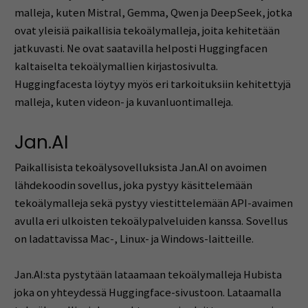
malleja, kuten Mistral, Gemma, Qwen ja DeepSeek, jotka
ovat yleisiä paikallisia tekoälymalleja, joita kehitetään
jatkuvasti. Ne ovat saatavilla helposti Huggingfacen
kaltaiselta tekoälymallien kirjastosivulta.
Huggingfacesta löytyy myös eri tarkoituksiin kehitettyjä
malleja, kuten videon- ja kuvanluontimalleja.
Jan.AI
Paikallisista tekoälysovelluksista Jan.AI on avoimen
lähdekoodin sovellus, joka pystyy käsittelemään
tekoälymalleja sekä pystyy viestittelemään API-avaimen
avulla eri ulkoisten tekoälypalveluiden kanssa. Sovellus
on ladattavissa Mac-, Linux- ja Windows-laitteille.
Jan.AI:sta pystytään lataamaan tekoälymalleja Hubista
joka on yhteydessä Huggingface-sivustoon. Lataamalla