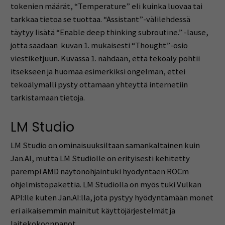
tokenien määrät, “Temperature” eli kuinka luovaa tai
tarkkaa tietoa se tuottaa. “Assistant”-välilehdessä
täytyy lisätä “Enable deep thinking subroutine.” -lause,
jotta saadaan kuvan 1. mukaisesti “Thought”-osio
viestiketjuun. Kuvassa 1. nähdään, että tekoäly pohtii
itsekseen ja huomaa esimerkiksi ongelman, ettei
tekoälymalli pysty ottamaan yhteyttä internetiin
tarkistamaan tietoja.
LM Studio
LM Studio on ominaisuuksiltaan samankaltainen kuin
Jan.AI, mutta LM Studiolle on erityisesti kehitetty
parempi AMD näytönohjaintuki hyödyntäen ROCm
ohjelmistopakettia. LM Studiolla on myös tuki Vulkan
API:lle kuten Jan.AI:lla, jota pystyy hyödyntämään monet
eri aikaisemmin mainitut käyttöjärjestelmät ja
laitekokoonpanot.