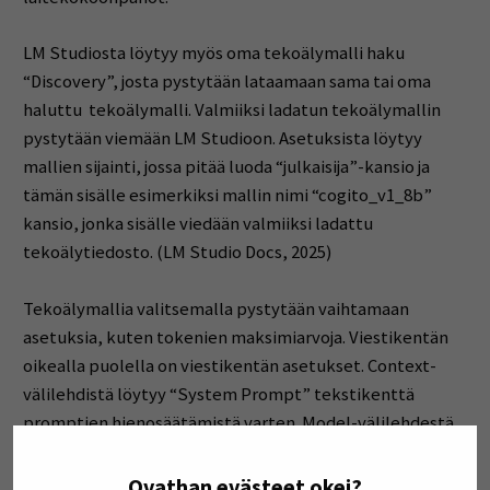
LM Studiosta löytyy myös oma tekoälymalli haku
“Discovery”, josta pystytään lataamaan sama tai oma
haluttu tekoälymalli. Valmiiksi ladatun tekoälymallin
pystytään viemään LM Studioon. Asetuksista löytyy
mallien sijainti, jossa pitää luoda “julkaisija”-kansio ja
tämän sisälle esimerkiksi mallin nimi “cogito_v1_8b”
kansio, jonka sisälle viedään valmiiksi ladattu
tekoälytiedosto. (LM Studio Docs, 2025)
Tekoälymallia valitsemalla pystytään vaihtamaan
asetuksia, kuten tokenien maksimiarvoja. Viestikentän
oikealla puolella on viestikentän asetukset. Context-
välilehdistä löytyy “System Prompt” tekstikenttä
promptien hienosäätämistä varten. Model-välilehdestä
löytyy “Temperature” ja muut asetukset, joilla saadaan
erilaisia tuloksia tekoälymallilta.
Ovathan evästeet okei?