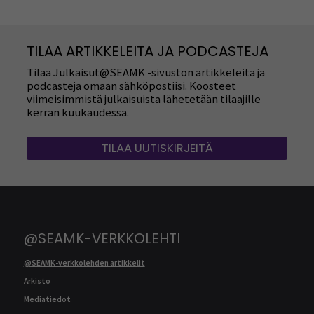
TILAA ARTIKKELEITA JA PODCASTEJA
Tilaa Julkaisut@SEAMK -sivuston artikkeleita ja
podcasteja omaan sähköpostiisi. Koosteet
viimeisimmistä julkaisuista lähetetään tilaajille
kerran kuukaudessa.
TILAA UUTISKIRJEITÄ
@SEAMK-VERKKOLEHTI
@SEAMK-verkkolehden artikkelit
Arkisto
Mediatiedot