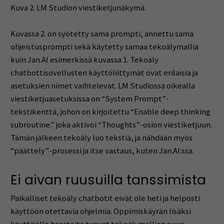
Kuva 2. LM Studion viestiketjunäkymä.
Kuvassa 2. on syötetty sama prompti, annettu sama
ohjeistusprompti sekä käytetty samaa tekoälymallia
kuin Jan.AI esimerkissä kuvassa 1. Tekoäly
chatbottisovellusten käyttöliittymät ovat erilaisia ja
asetuksien nimet vaihtelevat. LM Studiossa oikealla
viestiketjuasetuksissa on “System Prompt”-
tekstikenttä, johon on kirjoitettu “Enable deep thinking
subroutine.” joka aktivoi “Thoughts”-osion viestiketjuun.
Tämän jälkeen tekoäly luo tekstiä, ja nähdään myös
“päättely”-prosessi ja itse vastaus, kuten Jan.AI:ssa.
Ei aivan ruusuilla tanssimista
Paikalliset tekoäly chatbotit eivät ole heti ja helposti
käyttöön otettavia ohjelmia. Oppimiskäyrän lisäksi