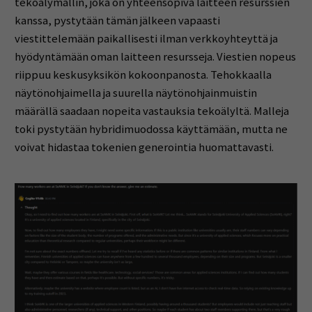
tekoälymallin, joka on yhteensopiva laitteen resurssien
kanssa, pystytään tämän jälkeen vapaasti
viestittelemään paikallisesti ilman verkkoyhteyttä ja
hyödyntämään oman laitteen resursseja. Viestien nopeus
riippuu keskusyksikön kokoonpanosta. Tehokkaalla
näytönohjaimella ja suurella näytönohjainmuistin
määrällä saadaan nopeita vastauksia tekoälyltä. Malleja
toki pystytään hybridimuodossa käyttämään, mutta ne
voivat hidastaa tokenien generointia huomattavasti.