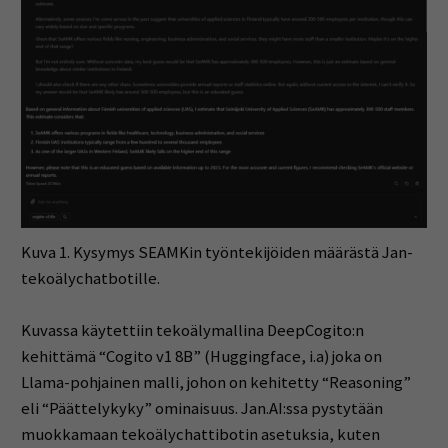
Kuva 1. Kysymys SEAMKin työntekijöiden määrästä Jan-
tekoälychatbotille.
Kuvassa käytettiin tekoälymallina DeepCogito:n
kehittämä “Cogito v1 8B” (Huggingface, i.a) joka on
Llama-pohjainen malli, johon on kehitetty “Reasoning”
eli “Päättelykyky” ominaisuus. Jan.AI:ssa pystytään
muokkamaan tekoälychattibotin asetuksia, kuten