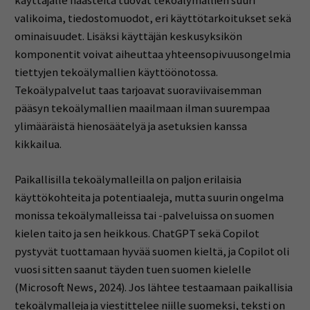
käyttäjälle haasteita tuovat tekoälymallien suuri
valikoima, tiedostomuodot, eri käyttötarkoitukset sekä
ominaisuudet. Lisäksi käyttäjän keskusyksikön
komponentit voivat aiheuttaa yhteensopivuusongelmia
tiettyjen tekoälymallien käyttöönotossa.
Tekoälypalvelut taas tarjoavat suoraviivaisemman
pääsyn tekoälymallien maailmaan ilman suurempaa
ylimääräistä hienosäätelyä ja asetuksien kanssa
kikkailua.
Paikallisilla tekoälymalleilla on paljon erilaisia
käyttökohteita ja potentiaaleja, mutta suurin ongelma
monissa tekoälymalleissa tai -palveluissa on suomen
kielen taito ja sen heikkous. ChatGPT sekä Copilot
pystyvät tuottamaan hyvää suomen kieltä, ja Copilot oli
vuosi sitten saanut täyden tuen suomen kielelle
(Microsoft News, 2024). Jos lähtee testaamaan paikallisia
tekoälymalleja ja viestittelee niille suomeksi, teksti on