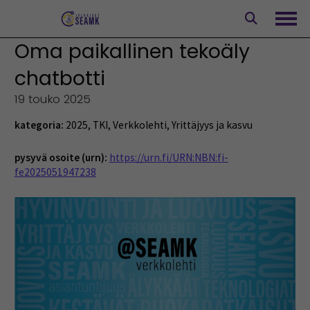
Siirry
sisältöön
Avaa
Oma paikallinen tekoäly
chatbotti
19 touko 2025
kategoria:
2025
,
TKI
,
Verkkolehti
,
Yrittäjyys ja kasvu
pysyvä osoite (urn):
https://urn.fi/URN:NBN:fi-
fe2025051947238