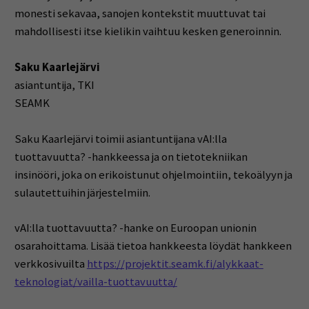
monesti sekavaa, sanojen kontekstit muuttuvat tai
mahdollisesti itse kielikin vaihtuu kesken generoinnin.
Saku Kaarlejärvi
asiantuntija, TKI
SEAMK
Saku Kaarlejärvi toimii asiantuntijana vAI:lla
tuottavuutta? -hankkeessa ja on tietotekniikan
insinööri, joka on erikoistunut ohjelmointiin, tekoälyyn ja
sulautettuihin järjestelmiin.
vAI:lla tuottavuutta? -hanke on Euroopan unionin
osarahoittama. Lisää tietoa hankkeesta löydät hankkeen
verkkosivuilta
https://projektit.seamk.fi/alykkaat-
teknologiat/vailla-tuottavuutta/