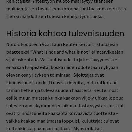
kehittäjistä. Yhteistyön muoto määräytyy tilanteen
mukaan, ja sen tavoitteena on aina tuottaa konkreettista
tietoa mahdollisen tulevan kehitystyön tueksi.
Historia kohtaa tulevaisuuden
Nordic Foodtech VC:n Lauri Reuter kertoi tiistaipäivän
päätteeksi ”What is hot and what is not” elintarvikealan
sijoituskentällä. Vastuullisuudesta ja kestävyydestä ei
enää saa lisäpisteitä, koska niiden odotetaan nykyään
olevan osa yrityksen toimintaa. Sijoittajat ovat
kiinnostuneita aidosti uusista ideoita, joilla ratkotaan
tämän hetken ja tulevaisuuden haasteita. Reuter nosti
esille muun muassa kuinka kaakaon viljely uhkaa loppua
tulevien vuosikymmenten aikana. Tästä syystä sijoittajat
ovat kiinnostuneita kaakaota korvaavista tuotteista –
vaikka kaakao maailmasta loppuisi, kuluttajat tulevat
kuitenkin kaipaamaan suklaata. Myös erilaiset