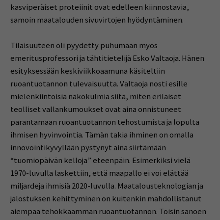
kasviperäiset proteiinit ovat edelleen kiinnostavia,
samoin maatalouden sivuvirtojen hyödyntäminen.
Tilaisuuteen oli pyydetty puhumaan myös
emeritusprofessori ja tähtitietelijä Esko Valtaoja. Hänen
esityksessään keskiviikkoaamuna käsiteltiin
ruoantuotannon tulevaisuutta. Valtaoja nosti esille
mielenkiintoisia näkökulmia siitä, miten erilaiset
teolliset vallankumoukset ovat aina onnistuneet
parantamaan ruoantuotannon tehostumista ja lopulta
ihmisen hyvinvointia. Tämän takia ihminen on omalla
innovointikyvyllään pystynyt aina siirtämään
“tuomiopäivän kelloja” eteenpäin. Esimerkiksi vielä
1970-luvulla laskettiin, että maapallo ei voi elättää
miljardeja ihmisiä 2020-luvulla. Maatalousteknologian ja
jalostuksen kehittyminen on kuitenkin mahdollistanut
aiempaa tehokkaamman ruoantuotannon. Toisin sanoen