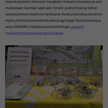
ruoantuotanto kiinnosti kävijöitä. Ilmastonmuutos ja sen
mukanaan tuomat sään ääri-ilmiöt puhuttivat ja tähän
varautuminen koettiin tärkeänä. Keskusteluissa sivuttiin
myös yhteistyömahdollisuuksia agrologi-koulutuksessa
sekä SEAMKin hankkeissa kehitettyjä
vapaasti
hyödynnettävissä olevia työkaluja
.