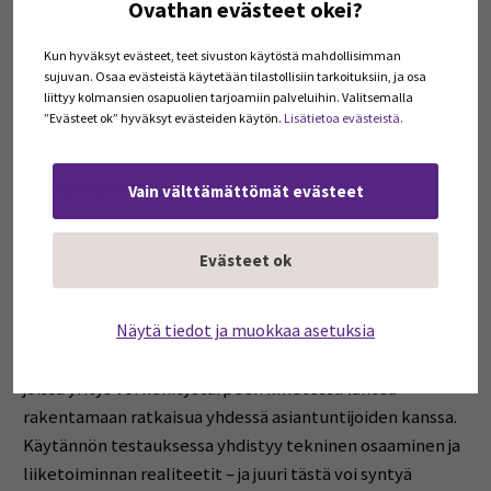
Ovathan evästeet okei?
tutkimustoiminta ja elintarvikealan yritykset saman
kehitysalustan ympärille. SEAMK Food Labs tarjoaa tähän
Kun hyväksyt evästeet, teet sivuston käytöstä mahdollisimman
monipuoliset puitteet, jotka tukevat innovaatioiden
sujuvan. Osaa evästeistä käytetään tilastollisiin tarkoituksiin, ja osa
liittyy kolmansien osapuolien tarjoamiin palveluihin. Valitsemalla
ketterää kokeilua ideasta pilotointiin. Erityisesti hän toi
”Evästeet ok” hyväksyt evästeiden käytön.
Lisätietoa evästeistä.
esiin uusien prosessointiteknologioiden, kuten
membraanisuodatuksen ja ekstruusioteknologian, roolin
tulevaisuuden ratkaisujen kehittämisessä.
Vain välttämättömät evästeet
Leppälehto muistutti, että ruokajärjestelmän
Evästeet ok
kehittäminen tarvitsee rinnalleen myös
kokeilukulttuuria: kaikkia ratkaisuja ei voi suunnitella
Näytä tiedot ja muokkaa asetuksia
valmiiksi paperilla, vaan niitä täytyy testata
käytännössä. SEAMK Food Labs tarjoaa tähän puitteet,
joissa yritys voi kehitystarpeen ilmetessä lähteä
rakentamaan ratkaisua yhdessä asiantuntijoiden kanssa.
Käytännön testauksessa yhdistyy tekninen osaaminen ja
liiketoiminnan realiteetit – ja juuri tästä voi syntyä