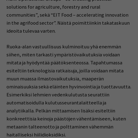
solutions for agriculture, forestry and rural
communities”, sekä “EIT Food – accelerating innovation
in the agrifood sector”. Näistä poimittiinkin takataskuun
ideoita tulevaa varten.
Ruoka-alan vastuullisuus kulminoituu yhä enemmän
siihen, miten tarkasti ympäristövaikutuksia voidaan
mitata ja hyödyntää päätöksenteossa. Tapahtumassa
esiteltiin teknologisia ratkaisuja, joilla voidaan mitata
muun muassa ilmastovaikutuksia, maaperän
ominaisuuksia sekä eläinten hyvinvointia ja tuottavuutta.
Esimerkiksi lehmien vedenkulutusta seurattiin
automatisoidulla kulutusseurantalaitteella ja
analytiikalla. Pelkän mittaamisen lisäksi esiteltiin
konkreettisia keinoja päästöjen vähentämiseen, kuten
metaanin talteenotto ja polttaminen vähemmän
haitalliseksi hiilidioksidiksi.