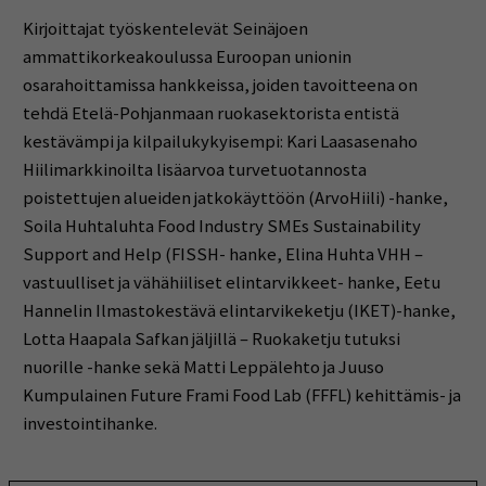
Kirjoittajat työskentelevät Seinäjoen
ammattikorkeakoulussa Euroopan unionin
osarahoittamissa hankkeissa, joiden tavoitteena on
tehdä Etelä-Pohjanmaan ruokasektorista entistä
kestävämpi ja kilpailukykyisempi: Kari Laasasenaho
Hiilimarkkinoilta lisäarvoa turvetuotannosta
poistettujen alueiden jatkokäyttöön (ArvoHiili) -hanke,
Soila Huhtaluhta Food Industry SMEs Sustainability
Support and Help (FISSH- hanke, Elina Huhta VHH –
vastuulliset ja vähähiiliset elintarvikkeet- hanke, Eetu
Hannelin Ilmastokestävä elintarvikeketju (IKET)-hanke,
Lotta Haapala Safkan jäljillä – Ruokaketju tutuksi
nuorille -hanke sekä Matti Leppälehto ja Juuso
Kumpulainen Future Frami Food Lab (FFFL) kehittämis- ja
investointihanke.