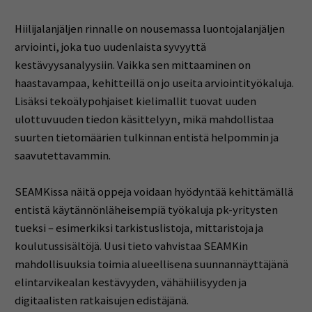
Hiilijalanjäljen rinnalle on nousemassa luontojalanjäljen
arviointi, joka tuo uudenlaista syvyyttä
kestävyysanalyysiin. Vaikka sen mittaaminen on
haastavampaa, kehitteillä on jo useita arviointityökaluja.
Lisäksi tekoälypohjaiset kielimallit tuovat uuden
ulottuvuuden tiedon käsittelyyn, mikä mahdollistaa
suurten tietomäärien tulkinnan entistä helpommin ja
saavutettavammin.
SEAMKissa näitä oppeja voidaan hyödyntää kehittämällä
entistä käytännönläheisempiä työkaluja pk-yritysten
tueksi – esimerkiksi tarkistuslistoja, mittaristoja ja
koulutussisältöjä. Uusi tieto vahvistaa SEAMKin
mahdollisuuksia toimia alueellisena suunnannäyttäjänä
elintarvikealan kestävyyden, vähähiilisyyden ja
digitaalisten ratkaisujen edistäjänä.