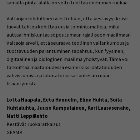
samalla pinta-alalla on voitu tuottaa enemmän ruokaa.
Valtaojan lohdullinen viesti olikin, että kestävyyskriisit
luovat tahtoa kehittää uusia toimintamalleja, mikä
auttaa ihmiskuntaa sopeutumaan rajalliseen maailmaan.
Valtaoja arveli, että seuraava teollinen vallankumous ja
tuottavuuden parantuminen tapahtuu, kun fyysinen,
digitaalinen ja biologinen maailma yhdistyvät. Tämä voi
tarkoittaa maataloudessa esimerkiksi datatalouden
vahvistumista ja laboratoriossa tuotetun ruoan
lisääntymistä.
Lotta Haapala, Eetu Hannelin, Elina Huhta, Soila
Huhtaluhta, Juuso Kumpulainen, Kari Laasasenaho,
Matti Leppälehto
Kestävät ruokaratkaisut
SEAMK