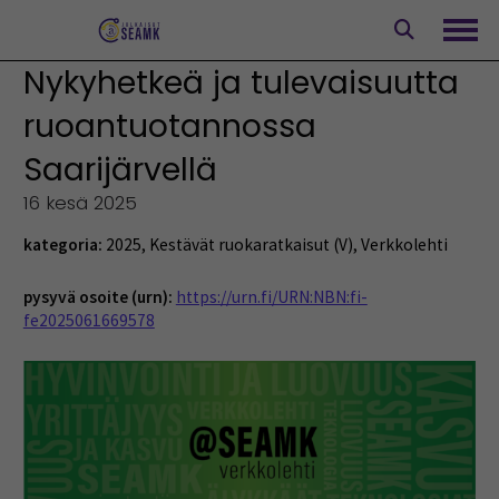
Siirry
sisältöön
Avaa
Nykyhetkeä ja tulevaisuutta
ruoantuotannossa
Saarijärvellä
16 kesä 2025
kategoria:
2025
,
Kestävät ruokaratkaisut (V)
,
Verkkolehti
pysyvä osoite (urn):
https://urn.fi/URN:NBN:fi-
fe2025061669578