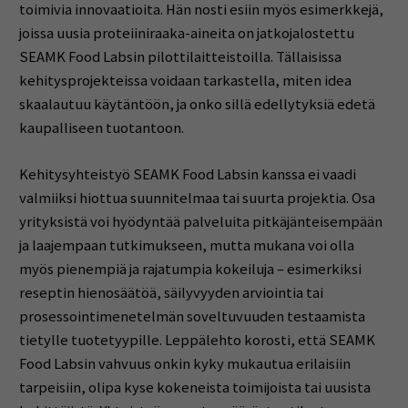
toimivia innovaatioita. Hän nosti esiin myös esimerkkejä,
joissa uusia proteiiniraaka-aineita on jatkojalostettu
SEAMK Food Labsin pilottilaitteistoilla. Tällaisissa
kehitysprojekteissa voidaan tarkastella, miten idea
skaalautuu käytäntöön, ja onko sillä edellytyksiä edetä
kaupalliseen tuotantoon.
Kehitysyhteistyö SEAMK Food Labsin kanssa ei vaadi
valmiiksi hiottua suunnitelmaa tai suurta projektia. Osa
yrityksistä voi hyödyntää palveluita pitkäjänteisempään
ja laajempaan tutkimukseen, mutta mukana voi olla
myös pienempiä ja rajatumpia kokeiluja – esimerkiksi
reseptin hienosäätöä, säilyvyyden arviointia tai
prosessointimenetelmän soveltuvuuden testaamista
tietylle tuotetyypille. Leppälehto korosti, että SEAMK
Food Labsin vahvuus onkin kyky mukautua erilaisiin
tarpeisiin, olipa kyse kokeneista toimijoista tai uusista