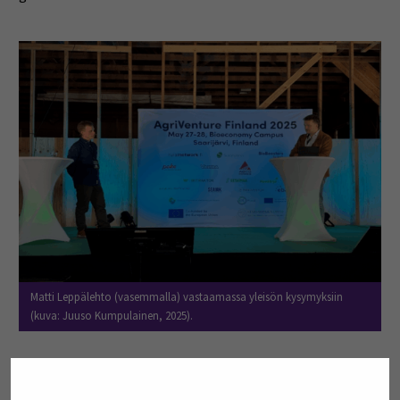
Matti Leppälehto (vasemmalla) vastaamassa yleisön kysymyksiin
(kuva: Juuso Kumpulainen, 2025).
Puheenvuorossaan Leppälehto painotti myös sitä,
kuinka tärkeää on yhdistää opiskelijoiden osaaminen,