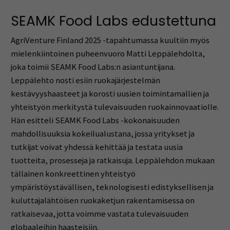
SEAMK Food Labs edustettuna
AgriVenture Finland 2025 -tapahtumassa kuultiin myös
mielenkiintoinen puheenvuoro Matti Leppälehdolta,
joka toimii SEAMK Food Labs:n asiantuntijana.
Leppälehto nosti esiin ruokajärjestelmän
kestävyyshaasteet ja korosti uusien toimintamallien ja
yhteistyön merkitystä tulevaisuuden ruokainnovaatiolle.
Hän esitteli SEAMK Food Labs -kokonaisuuden
mahdollisuuksia kokeilualustana, jossa yritykset ja
tutkijat voivat yhdessä kehittää ja testata uusia
tuotteita, prosesseja ja ratkaisuja. Leppälehdon mukaan
tällainen konkreettinen yhteistyö
ympäristöystävällisen, teknologisesti edistyksellisen ja
kuluttajalähtöisen ruokaketjun rakentamisessa on
ratkaisevaa, jotta voimme vastata tulevaisuuden
globaaleihin haasteisiin.