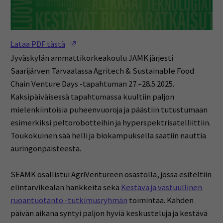
(Opens in a new window)
Lataa PDF tästä
Jyväskylän ammattikorkeakoulu JAMK järjesti
Saarijärven Tarvaalassa Agritech & Sustainable Food
Chain Venture Days -tapahtuman 27.–28.5.2025.
Kaksipäiväisessä tapahtumassa kuultiin paljon
mielenkiintoisia puheenvuoroja ja päästiin tutustumaan
esimerkiksi peltorobotteihin ja hyperspektrisatelliittiin.
Toukokuinen sää helli ja biokampuksella saatiin nauttia
auringonpaisteesta.
SEAMK osallistui AgriVentureen osastolla, jossa esiteltiin
elintarvikealan hankkeita sekä
Kestävä ja vastuullinen
ruoantuotanto -tutkimusryhmän
toimintaa. Kahden
päivän aikana syntyi paljon hyviä keskusteluja ja kestävä