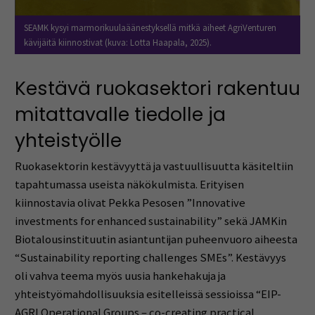
SEAMK kysyi marmorikuulaäänestyksellä mitkä aiheet AgriVenturen
kävijäitä kiinnostivat (kuva: Lotta Haapala, 2025).
Kestävä ruokasektori rakentuu
mitattavalle tiedolle ja
yhteistyölle
Ruokasektorin kestävyyttä ja vastuullisuutta käsiteltiin
tapahtumassa useista näkökulmista. Erityisen
kiinnostavia olivat Pekka Pesosen ”Innovative
investments for enhanced sustainability” sekä JAMKin
Biotalousinstituutin asiantuntijan puheenvuoro aiheesta
“Sustainability reporting challenges SMEs”. Kestävyys
oli vahva teema myös uusia hankehakuja ja
yhteistyömahdollisuuksia esitelleissä sessioissa “EIP-
AGRI Operational Groups – co-creating practical