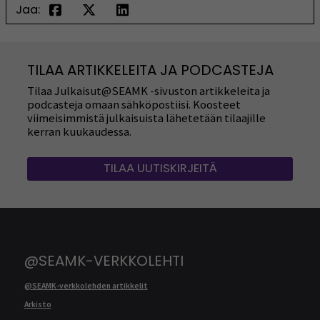
Jaa:
TILAA ARTIKKELEITA JA PODCASTEJA
Tilaa Julkaisut@SEAMK -sivuston artikkeleita ja
podcasteja omaan sähköpostiisi. Koosteet
viimeisimmistä julkaisuista lähetetään tilaajille
kerran kuukaudessa.
TILAA UUTISKIRJEITÄ
@SEAMK-VERKKOLEHTI
@SEAMK-verkkolehden artikkelit
Arkisto