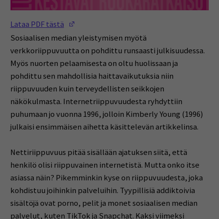
(Opens in a new window)
Lataa PDF tästä
Sosiaalisen median yleistymisen myötä
verkkoriippuvuutta on pohdittu runsaasti julkisuudessa.
Myös nuorten pelaamisesta on oltu huolissaan ja
pohdittu sen mahdollisia haittavaikutuksia niin
riippuvuuden kuin terveydellisten seikkojen
näkökulmasta. Internetriippuvuudesta ryhdyttiin
puhumaan jo vuonna 1996, jolloin Kimberly Young (1996)
julkaisi ensimmäisen aihetta käsittelevän artikkelinsa.
Nettiriippuvuus pitää sisällään ajatuksen siitä, että
henkilö olisi riippuvainen internetistä. Mutta onko itse
asiassa näin? Pikemminkin kyse on riippuvuudesta, joka
kohdistuu joihinkin palveluihin. Tyypillisiä addiktoivia
sisältöjä ovat porno, pelit ja monet sosiaalisen median
palvelut, kuten TikTok ja Snapchat. Kaksi viimeksi