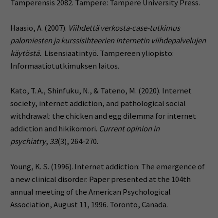
Tamperensis 2082. Tampere: Tampere University Press.
Haasio, A. (2007).
Viihdettä verkosta-case-tutkimus
palomiesten ja kurssisihteerien Internetin viihdepalvelujen
käytöstä.
Lisensiaatintyö. Tampereen yliopisto:
Informaatiotutkimuksen laitos.
Kato, T. A., Shinfuku, N., & Tateno, M. (2020). Internet
society, internet addiction, and pathological social
withdrawal: the chicken and egg dilemma for internet
addiction and hikikomori.
Current opinion in
psychiatry
,
33
(3), 264-270.
Young, K. S. (1996). Internet addiction: The emergence of
a new clinical disorder. Paper presented at the 104th
annual meeting of the American Psychological
Association, August 11, 1996. Toronto, Canada.