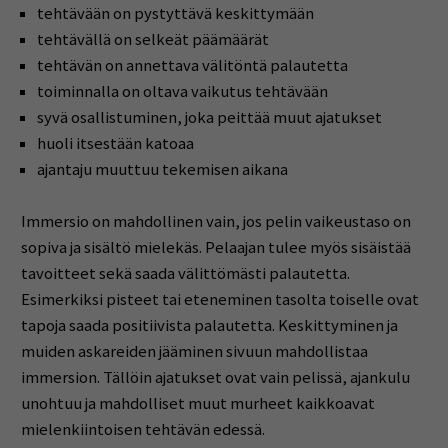
tehtävään on pystyttävä keskittymään
tehtävällä on selkeät päämäärät
tehtävän on annettava välitöntä palautetta
toiminnalla on oltava vaikutus tehtävään
syvä osallistuminen, joka peittää muut ajatukset
huoli itsestään katoaa
ajantaju muuttuu tekemisen aikana
Immersio on mahdollinen vain, jos pelin vaikeustaso on
sopiva ja sisältö mielekäs. Pelaajan tulee myös sisäistää
tavoitteet sekä saada välittömästi palautetta.
Esimerkiksi pisteet tai eteneminen tasolta toiselle ovat
tapoja saada positiivista palautetta. Keskittyminen ja
muiden askareiden jääminen sivuun mahdollistaa
immersion. Tällöin ajatukset ovat vain pelissä, ajankulu
unohtuu ja mahdolliset muut murheet kaikkoavat
mielenkiintoisen tehtävän edessä.