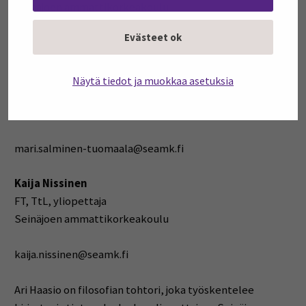
Seinäjoen ammattikorkeakoulu
Evästeet ok
ari.haasio@seamk.fi
Mari Salminen-Tuomaala
Näytä tiedot ja muokkaa asetuksia
TtT, dosentti, yliopettaja, Kliininen asiantuntijuus
Seinäjoen ammattikorkeakoulu
mari.salminen-tuomaala@seamk.fi
Kaija Nissinen
FT, TtL, yliopettaja
Seinäjoen ammattikorkeakoulu
kaija.nissinen@seamk.fi
Ari Haasio on filosofian tohtori, joka työskentelee