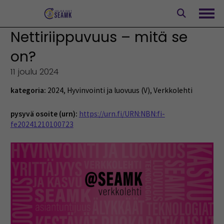
Siirry
sisältöön
Avaa
Nettiriippuvuus – mitä se
on?
11 joulu 2024
kategoria:
2024
,
Hyvinvointi ja luovuus (V)
,
Verkkolehti
pysyvä osoite (urn):
https://urn.fi/URN:NBN:fi-
fe20241210100723