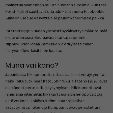
mainittua ovat ennen muuta nuorison suosimia, kun taas
keski-ikäiset saattavat olla addiktoituneita Facebookiin.
Siinä on usealle kasvattajalle peiliin katsomisen paikka.
Internetriippuvuuden yleisesti hyväksyttyä määritelmää
ei ole olemassa. Seuraavassa tarkastelemme
riippuvuuden ideaa immersion ja erityisesti siihen
liittyvän flow-käsitteen kautta.
Muna vai kana?
Japanilaisia hikikomoreita eli sosiaalisesti vetäytyneitä
henkilöitä tutkineet Kato, Shinfuku ja Tateno (2020) ovat
esittäneet perustellun kysymyksen. Hikikomorit ovat
lähes aina internetin liikakäyttäjiä ja on helppo väittää,
että verkon liikakäyttö aiheuttaa sosiaalista
vetäytymistä. Tateno ja kumppanit ovat perustellusti