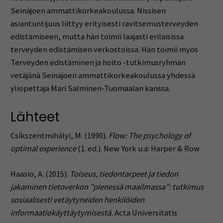
Seinäjoen ammattikorkeakoulussa. Nissisen
asiantuntijuus liittyy erityisesti ravitsemusterveyden
edistämiseen, mutta hän toimii laajasti erilaisissa
terveyden edistämisen verkostoissa. Hän toimii myös
Terveyden edistäminen ja hoito -tutkimusryhmän
vetäjänä Seinäjoen ammattikorkeakoulussa yhdessä
yliopettaja Mari Salminen-Tuomaalan kanssa.
Lähteet
Csíkszentmihályi, M. (1990).
Flow: The psychology of
optimal experience
(1. ed.). New York u.a: Harper & Row
Haasio, A. (2015).
Toiseus, tiedontarpeet ja tiedon
jakaminen tietoverkon ”pienessä maailmassa”: tutkimus
sosiaalisesti vetäytyneiden henkilöiden
informaatiokäyttäytymisestä.
Acta Universitatis