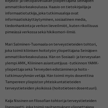
kirjasto- ja tietopalvelualan yliopettajana Seinäjoen
ammattikorkeakoulussa. Haasio on tietokirjailija ja
informaatiotutkija, joka tutkimusaloja ovat
informaatiokäyttäytyminen, sosiaalinen media,
tiedonhankinta ja verkon lieveilmiöt, kuten rikollisuus
pimeässä verkossa sekä hikikomori-ilmiö.
Mari Salminen-Tuomaala on terveystieteiden tohtori,
joka toimii kliinisen hoitotyön yliopettajana Seinäjoen
ammattikorkeakoulussa. Hän on Sosiaali- ja terveysalan
ylempi AMK, Kliininen asiantuntijuus -tutkinnon YAMK-
yliopettaja sekä Terveyden edistäminen ja hoito -
tutkimusryhmän vetäjä. Hän toimii myös dosenttina
Tampereen yliopiston yhteiskuntatieteiden
terveystieteiden yksikössä (hoitotieteen dosentuuri).
Kaija Nissinen on filosofian tohtori ja terveystieteiden
lisensiaatti, joka toimii ravitsemuksen yliopettajana