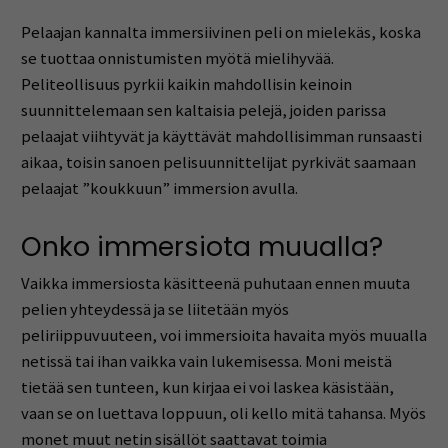
Pelaajan kannalta immersiivinen peli on mielekäs, koska
se tuottaa onnistumisten myötä mielihyvää.
Peliteollisuus pyrkii kaikin mahdollisin keinoin
suunnittelemaan sen kaltaisia pelejä, joiden parissa
pelaajat viihtyvät ja käyttävät mahdollisimman runsaasti
aikaa, toisin sanoen pelisuunnittelijat pyrkivät saamaan
pelaajat ”koukkuun” immersion avulla.
Onko immersiota muualla?
Vaikka immersiosta käsitteenä puhutaan ennen muuta
pelien yhteydessä ja se liitetään myös
peliriippuvuuteen, voi immersioita havaita myös muualla
netissä tai ihan vaikka vain lukemisessa. Moni meistä
tietää sen tunteen, kun kirjaa ei voi laskea käsistään,
vaan se on luettava loppuun, oli kello mitä tahansa. Myös
monet muut netin sisällöt saattavat toimia