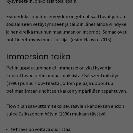
kysyneetkin, onko asia toisinpäin.
Esimerkiksi mielenterveyden ongelmat saattavat johtaa
sosiaaliseen vetäytymiseen ja tällöin lähes ainoa viihdyke
ja henkireikä muuhun maailmaan on internet. Samaa ovat
pohtineet myös muut tutkijat (esim. Haasio, 2015).
Immersion taika
Peliin uppoutuminen eli immersio on yksi hyvän ja
koukuttavan pelin ominaisuuksista. Csíkszentmihályi
(1990) puhuu flow-tilasta, jolloin pelaaja uppoutuu
pelimaailmaan unohtaen kaiken ympärillään tapahtuvan.
Flow tilan saavuttamiseksi seuraavien kahdeksan ehdon
tulee Csíkszentmihályin (1990) mukaan täyttyä:
tehtävä on voitava suorittaa