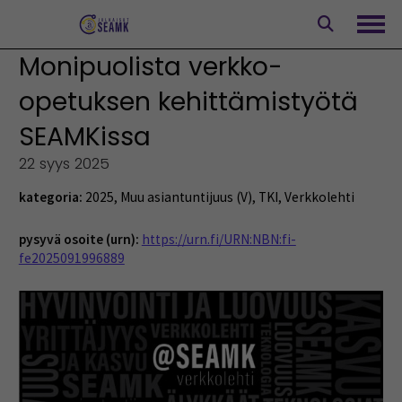
Siirry
sisältöön
Avaa
Monipuolista verkko-
opetuksen kehittämistyötä
SEAMKissa
22 syys 2025
kategoria:
2025
,
Muu asiantuntijuus (V)
,
TKI
,
Verkkolehti
pysyvä osoite (urn):
https://urn.fi/URN:NBN:fi-
fe2025091996889