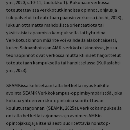
ym., 2020, s.10-11, taulukko 1). Kokonaan verkossa
toteutettavissa verkkotutkinnoissa opinnot, ohjaus ja
tukipalvelut toteutetaan pääosin verkossa (Joshi, 2023),
lukuun ottamatta mahdollista orientaatiota tai
yksittäisiä tapaamisia kampuksella tai hybridinä.
Verkkotutkinnon määrite voi vaihdella alakohtaisesti,
kuten Sairaanhoitajan AMK-verkkotutkinnoissa, joissa
teoriaopinnot ovat verkossa mutta kliiniset harjoittelut
toteutetaan kampuksella tai harjoittelussa (Kullaslahti
ym., 2023).
SEAMKissa kehitetään tällä hetkellä myös kaikille
avointa SEAMK Verkkokampus-oppimisympäristöä, joka
kokoaa yhteen verkko-opintoina suoritettavan
koulutustarjonnan​. (SEAMK, 2025a). Verkkokampuksella
on tällä hetkellä tarjonnassa jo avoimen AMKin
opintojaksoja ja itsenäisesti suoritettavia nonstop-