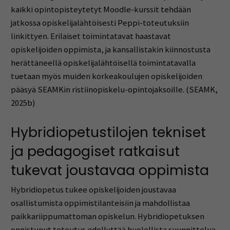
kaikki opintopisteytetyt Moodle-kurssit tehdään
jatkossa opiskelijalähtöisesti Peppi-toteutuksiin
linkittyen. Erilaiset toimintatavat haastavat
opiskelijoiden oppimista, ja kansallistakin kiinnostusta
herättäneellä opiskelijalähtöisellä toimintatavalla
tuetaan myös muiden korkeakoulujen opiskelijoiden
pääsyä SEAMKin ristiinopiskelu-opintojaksoille. (SEAMK,
2025b)
Hybridiopetustilojen tekniset
ja pedagogiset ratkaisut
tukevat joustavaa oppimista
Hybridiopetus tukee opiskelijoiden joustavaa
osallistumista oppimistilanteisiin ja mahdollistaa
paikkariippumattoman opiskelun. Hybridiopetuksen
onnistunut toteutus edellyttää huolellista suunnittelua