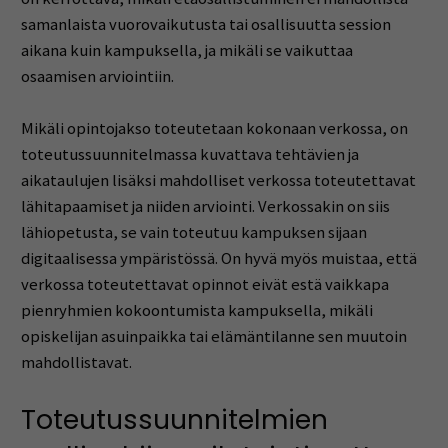
samanlaista vuorovaikutusta tai osallisuutta session
aikana kuin kampuksella, ja mikäli se vaikuttaa
osaamisen arviointiin.
Mikäli opintojakso toteutetaan kokonaan verkossa, on
toteutussuunnitelmassa kuvattava tehtävien ja
aikataulujen lisäksi mahdolliset verkossa toteutettavat
lähitapaamiset ja niiden arviointi. Verkossakin on siis
lähiopetusta, se vain toteutuu kampuksen sijaan
digitaalisessa ympäristössä. On hyvä myös muistaa, että
verkossa toteutettavat opinnot eivät estä vaikkapa
pienryhmien kokoontumista kampuksella, mikäli
opiskelijan asuinpaikka tai elämäntilanne sen muutoin
mahdollistavat.
Toteutussuunnitelmien