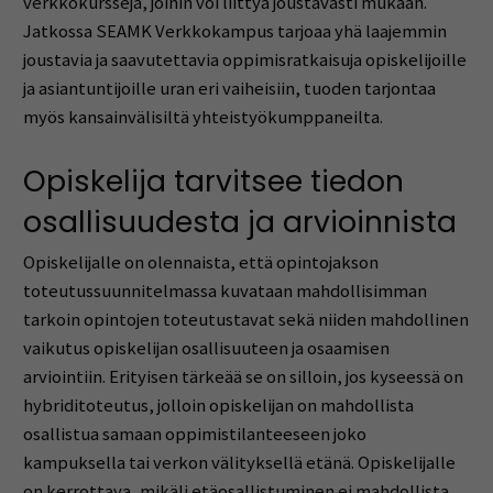
verkkokursseja, joihin voi liittyä joustavasti mukaan.
Jatkossa SEAMK Verkkokampus tarjoaa yhä laajemmin
joustavia ja saavutettavia oppimisratkaisuja opiskelijoille
ja asiantuntijoille uran eri vaiheisiin, tuoden tarjontaa
myös kansainvälisiltä yhteistyökumppaneilta.
Opiskelija tarvitsee tiedon
osallisuudesta ja arvioinnista
Opiskelijalle on olennaista, että opintojakson
toteutussuunnitelmassa kuvataan mahdollisimman
tarkoin opintojen toteutustavat sekä niiden mahdollinen
vaikutus opiskelijan osallisuuteen ja osaamisen
arviointiin. Erityisen tärkeää se on silloin, jos kyseessä on
hybriditoteutus, jolloin opiskelijan on mahdollista
osallistua samaan oppimistilanteeseen joko
kampuksella tai verkon välityksellä etänä. Opiskelijalle
on kerrottava, mikäli etäosallistuminen ei mahdollista