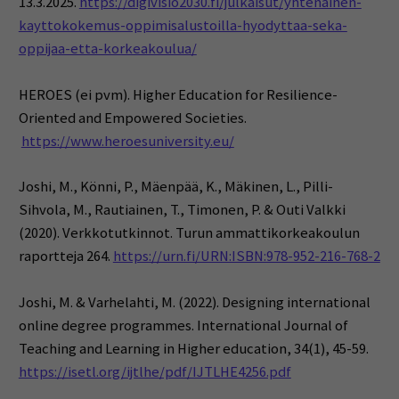
13.3.2025.
https://digivisio2030.fi/julkaisut/yhtenainen-
kayttokokemus-oppimisalustoilla-hyodyttaa-seka-
oppijaa-etta-korkeakoulua/
HEROES (ei pvm). Higher Education for Resilience-
Oriented and Empowered Societies.
https://www.heroesuniversity.eu/
Joshi, M., Könni, P., Mäenpää, K., Mäkinen, L., Pilli-
Sihvola, M., Rautiainen, T., Timonen, P. & Outi Valkki
(2020). Verkkotutkinnot. Turun ammattikorkeakoulun
raportteja 264.
https://urn.fi/URN:ISBN:978-952-216-768-2
Joshi, M. & Varhelahti, M. (2022). Designing international
online degree programmes. International Journal of
Teaching and Learning in Higher education, 34(1), 45-59.
https://isetl.org/ijtlhe/pdf/IJTLHE4256.pdf