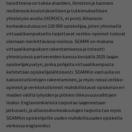
tavoitteena on tukea alueiden, ihmisten ja luonnon
resilienssiä koulutuksellisen ja tutkimuksellisen
yhteistyön avulla (HEROES, ei pvm). Allianssin
korkeakouluissa on 120 000 opiskelijaa, joten yhteisellä
virtuaalikampuksella tarjottavat verkko-opinnot tulevat
olemaan merkittävässä roolissa. SEAMK on mukana
virtuaalikampuksen rakentamisessa ja toteutti
yhteistyössä partnereiden kanssa keväällä 2025 laajan
opiskelijakyselyn, jonka pohjalta virtuaalikampusta
kehitetään opiskelijalähtöisesti. SEAMKin vastuulla on
kaksoistutkintojen rakentaminen, ja myös niissä verkko-
opinnot ja verkkotutkinnot mahdollistavat opiskelun eri
maiden välillä lyhyiden ja pitkien liikkuvuusvaihtojen
lisäksi. Englanninkielistä tarjontaa laajennetaan
jatkuvasti, ja allianssikorkeakoulujen tarjonta tuo myös
SEAMKin opiskelijoille uuden mahdollisuuden opiskella
verkossa englanniksi.