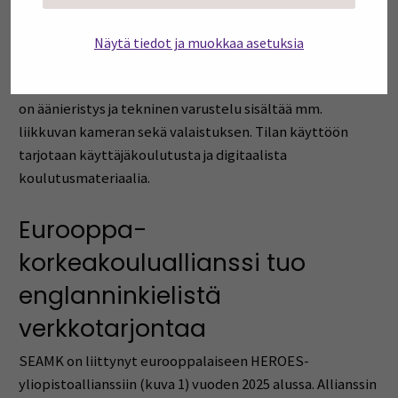
helppokäyttöisyys. Syksyn alussa on otettu käyttöön
myös uusi verkko-opetustila, jossa on mahdollista tehdä
Näytä tiedot ja muokkaa asetuksia
mm. korkealaatuisia äänitallenteita, video-
opetusmateriaaleja ja webinaareja. Verkko-opetustilassa
on äänieristys ja tekninen varustelu sisältää mm.
liikkuvan kameran sekä valaistuksen. Tilan käyttöön
tarjotaan käyttäjäkoulutusta ja digitaalista
koulutusmateriaalia.
Eurooppa-
korkeakouluallianssi tuo
englanninkielistä
verkkotarjontaa
SEAMK on liittynyt eurooppalaiseen HEROES-
yliopistoallianssiin (kuva 1) vuoden 2025 alussa. Allianssin