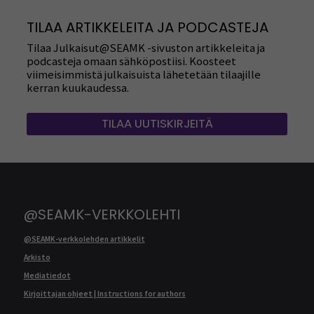
TILAA ARTIKKELEITA JA PODCASTEJA
Tilaa Julkaisut@SEAMK -sivuston artikkeleita ja
podcasteja omaan sähköpostiisi. Koosteet
viimeisimmistä julkaisuista lähetetään tilaajille
kerran kuukaudessa.
TILAA UUTISKIRJEITÄ
@SEAMK-VERKKOLEHTI
@SEAMK-verkkolehden artikkelit
Arkisto
Mediatiedot
Kirjoittajan ohjeet | Instructions for authors