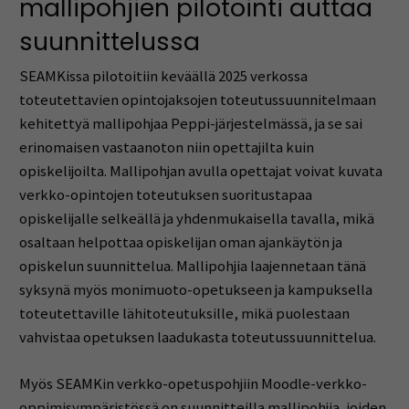
mallipohjien pilotointi auttaa
suunnittelussa
SEAMKissa pilotoitiin keväällä 2025 verkossa
toteutettavien opintojaksojen toteutussuunnitelmaan
kehitettyä mallipohjaa Peppi-järjestelmässä, ja se sai
erinomaisen vastaanoton niin opettajilta kuin
opiskelijoilta. Mallipohjan avulla opettajat voivat kuvata
verkko-opintojen toteutuksen suoritustapaa
opiskelijalle selkeällä ja yhdenmukaisella tavalla, mikä
osaltaan helpottaa opiskelijan oman ajankäytön ja
opiskelun suunnittelua. Mallipohjia laajennetaan tänä
syksynä myös monimuoto-opetukseen ja kampuksella
toteutettaville lähitoteutuksille, mikä puolestaan
vahvistaa opetuksen laadukasta toteutussuunnittelua.
Myös SEAMKin verkko-opetuspohjiin Moodle-verkko-
oppimisympäristössä on suunnitteilla mallipohjia, joiden