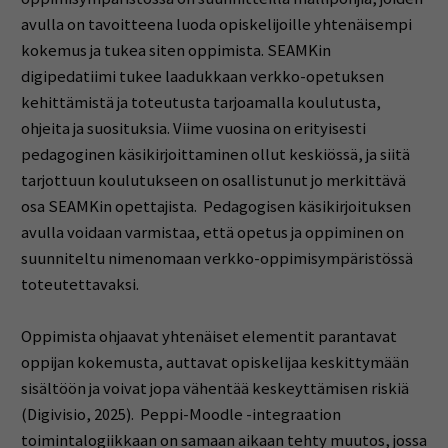
avulla on tavoitteena luoda opiskelijoille yhtenäisempi
kokemus ja tukea siten oppimista. SEAMKin
digipedatiimi tukee laadukkaan verkko-opetuksen
kehittämistä ja toteutusta tarjoamalla koulutusta,
ohjeita ja suosituksia. Viime vuosina on erityisesti
pedagoginen käsikirjoittaminen ollut keskiössä, ja siitä
tarjottuun koulutukseen on osallistunut jo merkittävä
osa SEAMKin opettajista. Pedagogisen käsikirjoituksen
avulla voidaan varmistaa, että opetus ja oppiminen on
suunniteltu nimenomaan verkko-oppimisympäristössä
toteutettavaksi.
Oppimista ohjaavat yhtenäiset elementit parantavat
oppijan kokemusta, auttavat opiskelijaa keskittymään
sisältöön ja voivat jopa vähentää keskeyttämisen riskiä
(Digivisio, 2025). Peppi-Moodle -integraation
toimintalogiikkaan on samaan aikaan tehty muutos, jossa