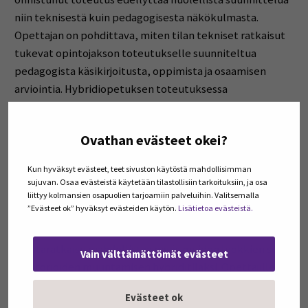
niin teknisestä kuin pedagogisesta näkökulmasta.
Opettajan on pohdittava, miten tilan tekniset ratkaisut
tukevat opintojakson toteutukselle suunniteltua
pedagogista käsikirjoitusta, oppimista ja osaamisen
arviointia. Hybridiopetuksen toteutuksessa
yhteisopettajuus auttaa ohjaamaan opiskelijoiden
toimintaa luokassa ja verkossa, mahdollistaen
Ovathan evästeet okei?
yhdenvertaisemman oppimistilanteen.
Kun hyväksyt evästeet, teet sivuston käytöstä mahdollisimman
SEAMKissa otetaan lukuvuoden 2025 – 2026 aikana
sujuvan. Osaa evästeistä käytetään tilastollisiin tarkoituksiin, ja osa
käyttöön kaksi uutta hybridiopetusluokkaa sekä yksi
liittyy kolmansien osapuolien tarjoamiin palveluihin. Valitsemalla
”Evästeet ok” hyväksyt evästeiden käytön.
Lisätietoa evästeistä.
uusi simulaatioluokka, joka mahdollistaa myös
virtuaalisimulaatiot. Hybridiluokkiin valittu tekninen
taustaratkaisu mahdollistaa myös muiden luokkien sekä
Vain välttämättömät evästeet
auditorioiden muuntamisen hybriditilaksi. Opettajille
tarjotaan koulutusta hybriditilojen käyttöön, ja teknisen
Evästeet ok
ratkaisun keskiössä onkin ollut käyttäjälähtöisyys ja