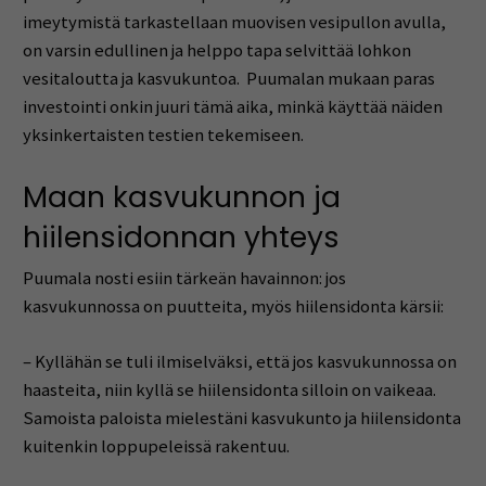
imeytymistä tarkastellaan muovisen vesipullon avulla,
on varsin edullinen ja helppo tapa selvittää lohkon
vesitaloutta ja kasvukuntoa. Puumalan mukaan paras
investointi onkin juuri tämä aika, minkä käyttää näiden
yksinkertaisten testien tekemiseen.
Maan kasvukunnon ja
hiilensidonnan yhteys
Puumala nosti esiin tärkeän havainnon: jos
kasvukunnossa on puutteita, myös hiilensidonta kärsii:
– Kyllähän se tuli ilmiselväksi, että jos kasvukunnossa on
haasteita, niin kyllä se hiilensidonta silloin on vaikeaa.
Samoista paloista mielestäni kasvukunto ja hiilensidonta
kuitenkin loppupeleissä rakentuu.