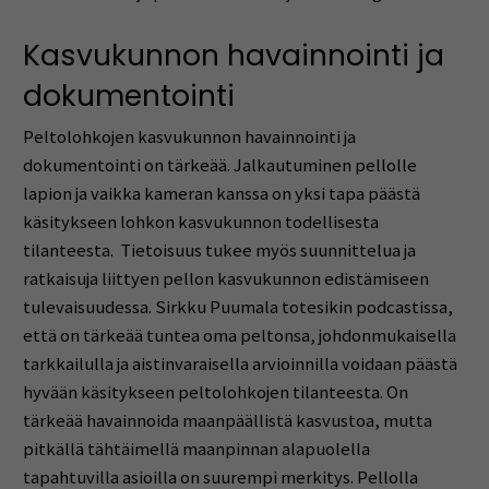
Kasvukunnon havainnointi ja
dokumentointi
Peltolohkojen kasvukunnon havainnointi ja
dokumentointi on tärkeää. Jalkautuminen pellolle
lapion ja vaikka kameran kanssa on yksi tapa päästä
käsitykseen lohkon kasvukunnon todellisesta
tilanteesta. Tietoisuus tukee myös suunnittelua ja
ratkaisuja liittyen pellon kasvukunnon edistämiseen
tulevaisuudessa. Sirkku Puumala totesikin podcastissa,
että on tärkeää tuntea oma peltonsa, johdonmukaisella
tarkkailulla ja aistinvaraisella arvioinnilla voidaan päästä
hyvään käsitykseen peltolohkojen tilanteesta. On
tärkeää havainnoida maanpäällistä kasvustoa, mutta
pitkällä tähtäimellä maanpinnan alapuolella
tapahtuvilla asioilla on suurempi merkitys. Pellolla