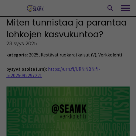
Siirry
sisältöön
Avaa
Miten tunnistaa ja parantaa
lohkojen kasvukuntoa?
23 syys 2025
kategoria:
2025
,
Kestävät ruokaratkaisut (V)
,
Verkkolehti
pysyvä osoite (urn):
https://urn.fi/URN:NBN:fi-
fe2025092297221