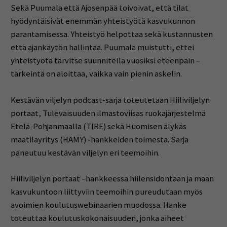
Sekä Puumala että Ajosenpää toivoivat, että tilat
hyödyntäisivät enemmän yhteistyötä kasvukunnon
parantamisessa. Yhteistyö helpottaa sekä kustannusten
että ajankäytön hallintaa. Puumala muistutti, ettei
yhteistyötä tarvitse suunnitella vuosiksi eteenpäin –
tärkeintä on aloittaa, vaikka vain pienin askelin.
Kestävän viljelyn podcast-sarja toteutetaan Hiiliviljelyn
portaat, Tulevaisuuden ilmastoviisas ruokajärjestelmä
Etelä-Pohjanmaalla (TIRE) sekä Huomisen älykäs
maatilayritys (HÄMY) -hankkeiden toimesta. Sarja
paneutuu kestävän viljelyn eri teemoihin.
Hiiliviljelyn portaat –hankkeessa hiilensidontaan ja maan
kasvukuntoon liittyviin teemoihin pureudutaan myös
avoimien koulutuswebinaarien muodossa. Hanke
toteuttaa koulutuskokonaisuuden, jonka aiheet