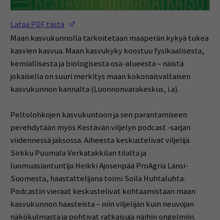
(Opens in a new window)
Lataa PDF tästä
Maan kasvukunnolla tarkoitetaan maaperän kykyä tukea
kasvien kasvua. Maan kasvukyky koostuu fysikaalisesta,
kemiallisesta ja biologisesta osa-alueesta – näistä
jokaisella on suuri merkitys maan kokonaisvaltaisen
kasvukunnon kannalta (Luonnonvarakeskus, i.a).
Peltolohkojen kasvukuntoon ja sen parantamiseen
perehdytään myös Kestävän viljelyn podcast -sarjan
viidennessä jaksossa. Aiheesta keskustelivat viljelijä
Sirkku Puumala Verkatakkilan tilalta ja
luomuasiantuntija Heikki Ajosenpää ProAgria Länsi-
Suomesta, haastattelijana toimi Soila Huhtaluhta.
Podcastin vieraat keskustelivat kohtaamistaan maan
kasvukunnon haasteista – niin viljelijän kuin neuvojan
näkökulmasta ja pohtivat ratkaisuja näihin ongelmiin.