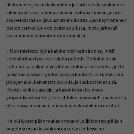
liikkuminen, maan kaivaminen ja tarkkailu kasvukauden
aikana auttavat muodostamaan kokonaiskuvan, jota ei
saa pelkästään viljavuustutkimuksista. Ajan käyttäminen
pellon tarkkailuun on paitsi edullista, myös järkevää
kasvukunnon parantamisen kannalta.
– Mun mielestä kyllä kaikkein tärkeintä on se, mitä
tehdään ihan fyysisesti siellä pellolla. Pelloilla pitää
kulkea aika paljon myös ilman jonkinlaisia koneita, jotta
päästään oikeasti pellon kanssa kontaktiin. Tunnet sen
jalkojen alla, kaivat sitä lapiolla, ja tuoksuttelet sitä.
Käytät kaikkia aisteja, ja katot toisaalta myös
ympäröivää luontoa, koetat lukea myös sieltä vähän sitä,
että missä mennään, minkälainen kasvukausi on ollut.
Heikki Ajosenpään mukaan maanviljelijöiden tyypillisin
ongelma maan kasvukuntoa tarkastellessa on