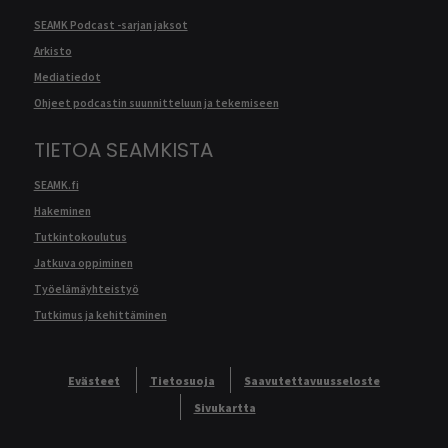
SEAMK Podcast -sarjan jaksot
Arkisto
Mediatiedot
Ohjeet podcastin suunnitteluun ja tekemiseen
TIETOA SEAMKISTA
SEAMK.fi
Hakeminen
Tutkintokoulutus
Jatkuva oppiminen
Työelämäyhteistyö
Tutkimus ja kehittäminen
Evästeet
Tietosuoja
Saavutettavuusseloste
Sivukartta