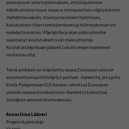
paneutuvat sekä tutkimuksen, että käytännön
näkökulmista muun muassa monipuolisen viljelykierron
mahdollisuuksiin, tiivistymisriskien hallintaan,
kuivatuksen tilan tunnistamiseen ja hiilensidonnan eri
mahdollisuuksiin. Viljelijöille ja alan sidosryhmille
suunnatut koulutukset ovat maksuttomia.
Koulutustarjontaan pääset tutustumaan hankkeen
verkkosivuilla.
Tämä artikkeli on kirjoitettu osana Euroopan unionin
osarahoittamaa Hiiliviljelyn portaat -hanketta, jota joita
Etelä-Pohjanmaan ELY-keskus rahoittaa Euroopan
unionin maaseuturahastosta. Hanketta toteuttaa
Seinäjoen ammattikorkeakoulu.
Annastiina Lääveri
Projektityöntekijä