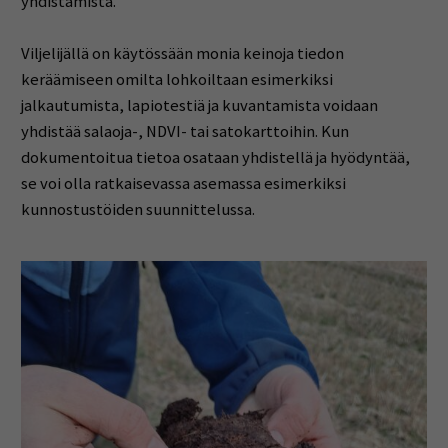
yhdistämistä.
Viljelijällä on käytössään monia keinoja tiedon
keräämiseen omilta lohkoiltaan esimerkiksi
jalkautumista, lapiotestiä ja kuvantamista voidaan
yhdistää salaoja-, NDVI- tai satokarttoihin. Kun
dokumentoitua tietoa osataan yhdistellä ja hyödyntää,
se voi olla ratkaisevassa asemassa esimerkiksi
kunnostustöiden suunnittelussa.