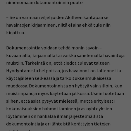
nimenomaan dokumentoinnin puute:
– Se on varmaan viljelijöiden Akilleen kantapää se
havaintojen kirjaaminen, niitä ei aina ehkä tule niin
kirjattua.
Dokumentointia voidaan tehdä monin tavoin –
kuvaamalla, kirjaamalla tai vaikka sanelemalla havaintoja
muistiin. Tärkeintä on, että tiedot tulevat talteen.
Hyödyntämistä helpottaa, jos havainnot on tallennettu
käyttäjälleen selkeässä ja tarkoituksenmukaisessa
muodossa. Dokumentoinnista on hyötyä vain silloin, kun
muistiinpanoja myös käytetään jatkossa. Usein luotetaan
siihen, että asiat pysyvät mielessä, mutta erityisesti
kokonaisuuksien hahmottaminen ja asiayhteyksien
löytäminen on hankalaa ilman järjestelmällistä
dokumentointia ja eri lähteistä kerättyjen tietojen