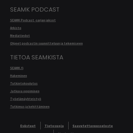
SEAMK PODCAST
SEAMK Podcast -sarjan jaksot
Arkisto
Mediatiedot
Ohjeet podcastin suunnitteluun ja tekemiseen
TIETOA SEAMKISTA
SEAMK.fi
Hakeminen
Tutkintokoulutus
Jatkuva oppiminen
Työelämäyhteistyö
Tutkimus ja kehittäminen
Evästeet
Tietosuoja
Saavutettavuusseloste