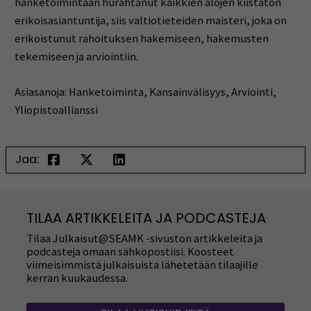
hanketoimintaan hurahtanut kaikkien alojen kiistaton
erikoisasiantuntija, siis valtiotieteiden maisteri, joka on
erikoistunut rahoituksen hakemiseen, hakemusten
tekemiseen ja arviointiin.
Asiasanoja: Hanketoiminta, Kansainvälisyys, Arviointi,
Yliopistoallianssi
Jaa:
TILAA ARTIKKELEITA JA PODCASTEJA
Tilaa Julkaisut@SEAMK -sivuston artikkeleita ja
podcasteja omaan sähköpostiisi. Koosteet
viimeisimmistä julkaisuista lähetetään tilaajille
kerran kuukaudessa.