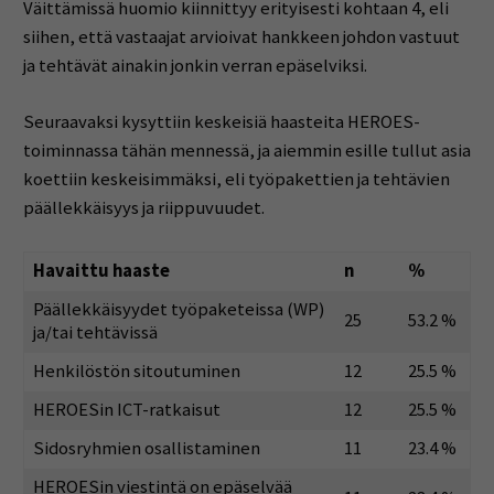
Väittämissä huomio kiinnittyy erityisesti kohtaan 4, eli
siihen, että vastaajat arvioivat hankkeen johdon vastuut
ja tehtävät ainakin jonkin verran epäselviksi.
Seuraavaksi kysyttiin keskeisiä haasteita HEROES-
toiminnassa tähän mennessä, ja aiemmin esille tullut asia
koettiin keskeisimmäksi, eli työpakettien ja tehtävien
päällekkäisyys ja riippuvuudet.
Havaittu haaste
n
%
Päällekkäisyydet työpaketeissa (WP)
25
53.2 %
ja/tai tehtävissä
Henkilöstön sitoutuminen
12
25.5 %
HEROESin ICT-ratkaisut
12
25.5 %
Sidosryhmien osallistaminen
11
23.4 %
HEROESin viestintä on epäselvää