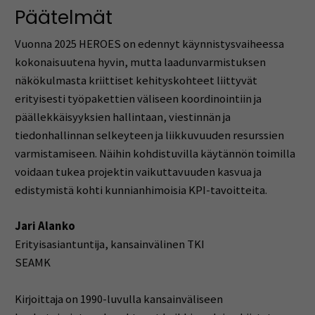
Päätelmät
Vuonna 2025 HEROES on edennyt käynnistysvaiheessa
kokonaisuutena hyvin, mutta laadunvarmistuksen
näkökulmasta kriittiset kehityskohteet liittyvät
erityisesti työpakettien väliseen koordinointiin ja
päällekkäisyyksien hallintaan, viestinnän ja
tiedonhallinnan selkeyteen ja liikkuvuuden resurssien
varmistamiseen. Näihin kohdistuvilla käytännön toimilla
voidaan tukea projektin vaikuttavuuden kasvua ja
edistymistä kohti kunnianhimoisia KPI-tavoitteita.
Jari Alanko
Erityisasiantuntija, kansainvälinen TKI
SEAMK
Kirjoittaja on 1990-luvulla kansainväliseen