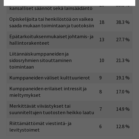
Hajanaiset organisaatio- ja/tai
26
55.3 %
kansalliset säännöt sekä lainsäädäntö
Opiskelijoita tai henkilöstöä on vaikea
18
38.3 %
saada mukaan toimintaan ja tuotoksiin
Epätarkoituksenmukaiset johtamis- ja
13
27.7 %
hallintorakenteet
Liitännäiskumppaneiden ja
sidosryhmien sitouttaminen
10
21.3 %
toimintaan
Kumppaneiden väliset kulttuurierot
9
19.1 %
Kumppaneiden erilaiset intressit ja
8
17.0 %
mieltymykset
Merkittävät viivästykset tai
7
14.9 %
suunniteltujen tuotosten heikko laatu
Riittämättömät viestintä- ja
6
12.8 %
levitystoimet