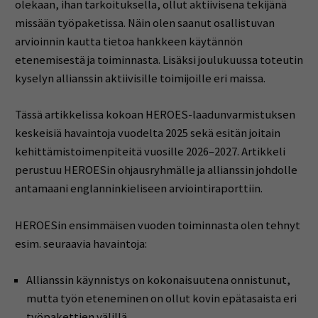
olekaan, ihan tarkoituksella, ollut aktiivisena tekijänä
missään työpaketissa. Näin olen saanut osallistuvan
arvioinnin kautta tietoa hankkeen käytännön
etenemisestä ja toiminnasta. Lisäksi joulukuussa toteutin
kyselyn allianssin aktiivisille toimijoille eri maissa.
Tässä artikkelissa kokoan HEROES-laadunvarmistuksen
keskeisiä havaintoja vuodelta 2025 sekä esitän joitain
kehittämistoimenpiteitä vuosille 2026–2027. Artikkeli
perustuu HEROESin ohjausryhmälle ja allianssin johdolle
antamaani englanninkieliseen arviointiraporttiin.
HEROESin ensimmäisen vuoden toiminnasta olen tehnyt
esim. seuraavia havaintoja:
Allianssin käynnistys on kokonaisuutena onnistunut,
mutta työn eteneminen on ollut kovin epätasaista eri
työpakettien välillä.