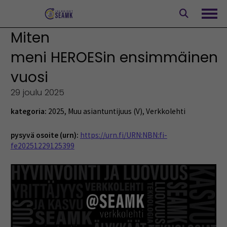
Siirry
sisältöön
Avaa
Miten
meni HEROESin ensimmäinen
vuosi
29 joulu 2025
kategoria:
2025
,
Muu asiantuntijuus (V)
,
Verkkolehti
pysyvä osoite (urn):
https://urn.fi/URN:NBN:fi-
fe20251229125399