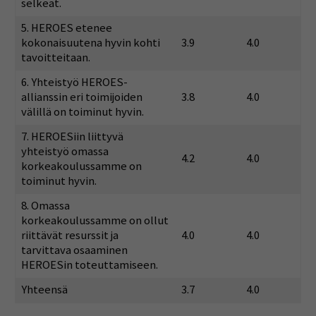
selkeät.
5. HEROES etenee
kokonaisuutena hyvin kohti
3.9
4.0
tavoitteitaan.
6. Yhteistyö HEROES-
allianssin eri toimijoiden
3.8
4.0
välillä on toiminut hyvin.
7. HEROESiin liittyvä
yhteistyö omassa
4.2
4.0
korkeakoulussamme on
toiminut hyvin.
8. Omassa
korkeakoulussamme on ollut
riittävät resurssit ja
4.0
4.0
tarvittava osaaminen
HEROESin toteuttamiseen.
Yhteensä
3.7
4.0