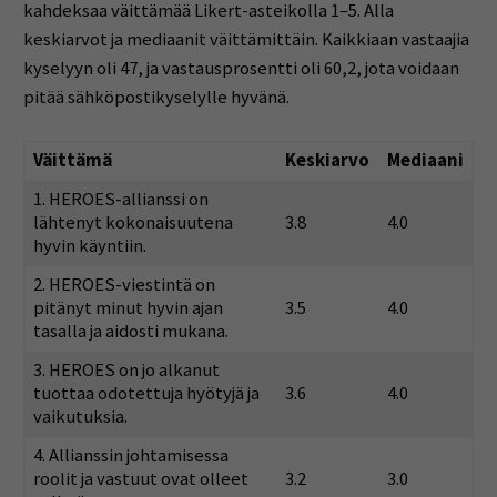
kahdeksaa väittämää Likert-asteikolla 1–5. Alla
keskiarvot ja mediaanit väittämittäin. Kaikkiaan vastaajia
kyselyyn oli 47, ja vastausprosentti oli 60,2, jota voidaan
pitää sähköpostikyselylle hyvänä.
Väittämä
Keskiarvo
Mediaani
1. HEROES-allianssi on
lähtenyt kokonaisuutena
3.8
4.0
hyvin käyntiin.
2. HEROES-viestintä on
pitänyt minut hyvin ajan
3.5
4.0
tasalla ja aidosti mukana.
3. HEROES on jo alkanut
tuottaa odotettuja hyötyjä ja
3.6
4.0
vaikutuksia.
4. Allianssin johtamisessa
roolit ja vastuut ovat olleet
3.2
3.0