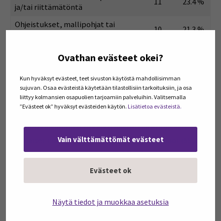
11
23.4 %
ja/tai riittämätöntä
Ohjeistukset, mallipohjat tai
10
21.3 %
dokumentit ovat epäselviä
Työpakettien sisäinen viestintä
Ovathan evästeet okei?
6
12.8 %
epäselvää tai riittämätöntä
Projektiaikataulun noudattaminen
3
6.4 %
Kun hyväksyt evästeet, teet sivuston käytöstä mahdollisimman
sujuvan. Osaa evästeistä käytetään tilastollisiin tarkoituksiin, ja osa
liittyy kolmansien osapuolien tarjoamiin palveluihin. Valitsemalla
Edelleen kyselyssä selvitettiin sitä, millaisia riskejä
”Evästeet ok” hyväksyt evästeiden käytön.
Lisätietoa evästeistä.
vastaajat HEROES-toiminnassa ovat havainneet, ja
todennäköisimmiksi riskeiksi nostettiin erityisesti
Vain välttämättömät evästeet
hajanaiset institutionaaliset/kansalliset säännöt (55,3 %)
sekä osallistujien aktivointi (38,3 %). Kyselyssä selvitetyt
riskit olivat lähinnä niitä, jotka oli jo hankehakemuksessa
Evästeet ok
sellaisiksi mainittu.
Näytä tiedot ja muokkaa asetuksia
Todennäköisin riski
n
%