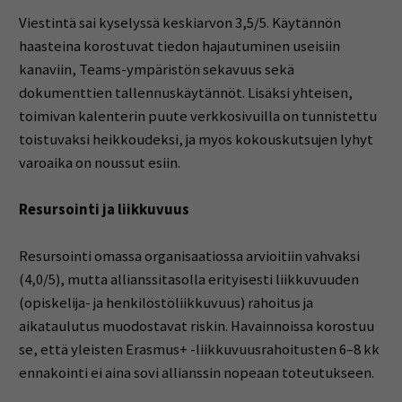
Viestintä sai kyselyssä keskiarvon 3,5/5. Käytännön
haasteina korostuvat tiedon hajautuminen useisiin
kanaviin, Teams-ympäristön sekavuus sekä
dokumenttien tallennuskäytännöt. Lisäksi yhteisen,
toimivan kalenterin puute verkkosivuilla on tunnistettu
toistuvaksi heikkoudeksi, ja myös kokouskutsujen lyhyt
varoaika on noussut esiin.
Resursointi ja liikkuvuus
Resursointi omassa organisaatiossa arvioitiin vahvaksi
(4,0/5), mutta allianssitasolla erityisesti liikkuvuuden
(opiskelija- ja henkilöstöliikkuvuus) rahoitus ja
aikataulutus muodostavat riskin. Havainnoissa korostuu
se, että yleisten Erasmus+ -liikkuvuusrahoitusten 6–8 kk
ennakointi ei aina sovi allianssin nopeaan toteutukseen.