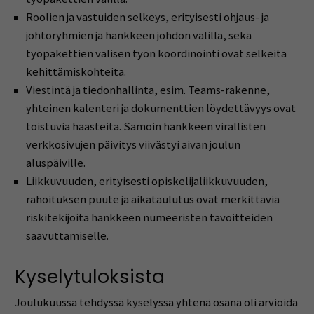
Roolien ja vastuiden selkeys, erityisesti ohjaus- ja
johtoryhmien ja hankkeen johdon välillä, sekä
työpakettien välisen työn koordinointi ovat selkeitä
kehittämiskohteita.
Viestintä ja tiedonhallinta, esim. Teams-rakenne,
yhteinen kalenteri ja dokumenttien löydettävyys ovat
toistuvia haasteita. Samoin hankkeen virallisten
verkkosivujen päivitys viivästyi aivan joulun
aluspäiville.
Liikkuvuuden, erityisesti opiskelijaliikkuvuuden,
rahoituksen puute ja aikataulutus ovat merkittäviä
riskitekijöitä hankkeen numeeristen tavoitteiden
saavuttamiselle.
Kyselytuloksista
Joulukuussa tehdyssä kyselyssä yhtenä osana oli arvioida