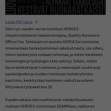
(Opens in a new window)
Lataa PDF tästä
Olen nyt vuoden verran toiminut HEROES-
yliopistoallianssin laadunvalvojana, Quality Assurance
Officer’ina. Tehtäväni on seurata HEROESin toimintaa
nimenomaan hanketoiminnan näkökulmasta, siis siihen,
miten hanketyötä voidaan tehostaa, ja miten hankkeen
toimintojen ja työkalujen teko edistyy. Siihen, miten
hyvin kehitettävät toiminnot ja materiaalit soveltuvat
opiskelijoiden ja muiden toiminnan kohderyhmien
käyttöön, keskitytään hankkeen vaikuttavuuteen
liittyvässä työpaketissa 10.
Vuoden aikana olen osallistunut mahdollisuuksien
mukaan HEROES-toimintaan SEAMKissa, vaikka en