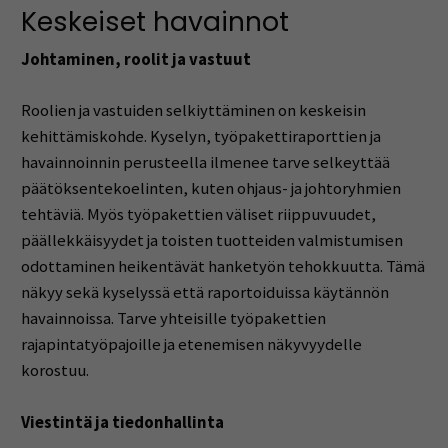
Keskeiset havainnot
Johtaminen, roolit ja vastuut
Roolien ja vastuiden selkiyttäminen on keskeisin
kehittämiskohde. Kyselyn, työpakettiraporttien ja
havainnoinnin perusteella ilmenee tarve selkeyttää
päätöksentekoelinten, kuten ohjaus- ja johtoryhmien
tehtäviä. Myös työpakettien väliset riippuvuudet,
päällekkäisyydet ja toisten tuotteiden valmistumisen
odottaminen heikentävät hanketyön tehokkuutta. Tämä
näkyy sekä kyselyssä että raportoiduissa käytännön
havainnoissa. Tarve yhteisille työpakettien
rajapintatyöpajoille ja etenemisen näkyvyydelle
korostuu.
Viestintä ja tiedonhallinta