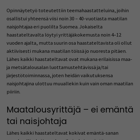
Opinnäytetyö toteutettiin teemahaastatteluina, joihin
osallistui yhteensä viisi noin 30 – 40-vuotiasta maatilan
naisjohtajaa eri puolilta Suomea. Jokaiselta
haastateltavalta löytyi yrittäjäkokemusta noin 4–12
vuoden ajalta, mutta suurin osa haastateltavista oli ollut
aktiivisesti mukana maatilan töissä jo nuoresta pitäen.
Lähes kaikki haastateltavat ovat mukana erilaisissa maa-
ja metsätalousalan luottamustehtävissä ja/tai
järjestötoiminnassa, joten heidän vaikutuksensa
naisjohtajina ulottuu muuallekin kuin vain oman maatilan
piiriin.
Maatalousyrittäjä – ei emäntä
tai naisjohtaja
Lähes kaikki haastateltavat kokivat emäntä-sanan