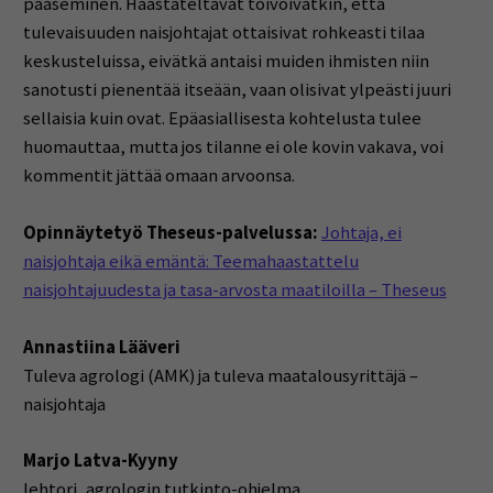
pääseminen. Haastateltavat toivoivatkin, että
tulevaisuuden naisjohtajat ottaisivat rohkeasti tilaa
keskusteluissa, eivätkä antaisi muiden ihmisten niin
sanotusti pienentää itseään, vaan olisivat ylpeästi juuri
sellaisia kuin ovat. Epäasiallisesta kohtelusta tulee
huomauttaa, mutta jos tilanne ei ole kovin vakava, voi
kommentit jättää omaan arvoonsa.
Opinnäytetyö Theseus-palvelussa:
Johtaja, ei
naisjohtaja eikä emäntä: Teemahaastattelu
naisjohtajuudesta ja tasa-arvosta maatiloilla – Theseus
Annastiina Lääveri
Tuleva agrologi (AMK) ja tuleva maatalousyrittäjä –
naisjohtaja
Marjo Latva-Kyyny
lehtori, agrologin tutkinto-ohjelma