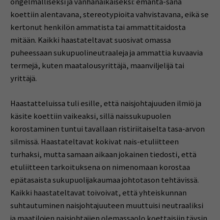
ongelmalliseksi ja vanhanaikaiseksi: emäntä-sana
koettiin alentavana, stereotypioita vahvistavana, eikä se
kertonut henkilön ammatista tai ammattitaidosta
mitään. Kaikki haastateltavat suosivat omassa
puheessaan sukupuolineutraaleja ja ammattia kuvaavia
termejä, kuten maatalousyrittäjä, maanviljelijä tai
yrittäjä.
Haastatteluissa tuli esille, että naisjohtajuuden ilmiö ja
käsite koettiin vaikeaksi, sillä naissukupuolen
korostaminen tuntui tavallaan ristiriitaiselta tasa-arvon
silmissä. Haastateltavat kokivat nais-etuliitteen
turhaksi, mutta samaan aikaan jokainen tiedosti, että
etuliitteen tarkoituksena on nimenomaan korostaa
epätasaista sukupuolijakaumaa johtotason tehtävissä.
Kaikki haastateltavat toivoivat, että yhteiskunnan
suhtautuminen naisjohtajuuteen muuttuisi neutraaliksi
ja maatilojen naisjohtajien olemassaolo koettaisiin täysin