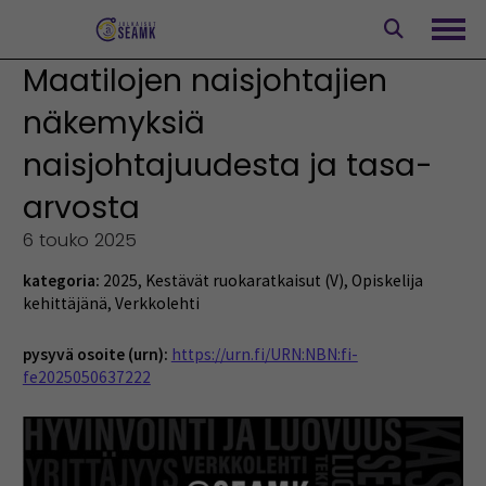
Siirry
sisältöön
Avaa
Maatilojen naisjohtajien
näkemyksiä
naisjohtajuudesta ja tasa-
arvosta
6 touko 2025
kategoria:
2025
,
Kestävät ruokaratkaisut (V)
,
Opiskelija
kehittäjänä
,
Verkkolehti
pysyvä osoite (urn):
https://urn.fi/URN:NBN:fi-
fe2025050637222