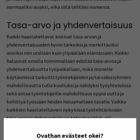
normaaliksi asiaksi, eikä siitä tehtäisi numeroa.
Tasa-arvo ja yhdenvertaisuus
Kaikki haastateltavat kokivat tasa-arvon ja
yhdenvertaisuuden hyvin tärkeiksi ja merkittäviksi
asioiksi niin urallaan kuin ylipäätään elämässään. Kaikki
halusivat omalla toiminnallaan edistää tasa-arvoa ja
yhdenvertaisuutta työpaikallaan, mikä monelle
käytännössä tarkoitti työntekijöiden ja/tai sidosryhmien
mahdollisuutta tulla kuulluksi ja nähdyksi työyhteisössä
sekä antaa työntekijöille mahdollisuus oppia uutta ja
kehittyä työssään heidän haluamallaan tavalla. Vaikka
kaikkien haastateltavien nykyisissä työtehtävissään
tasa-arvo ja yhdenvertaisuus toteutuvatkin, oli
valitettavasti jokainen kuitenkin jossain vaiheessa
uraansa saanut osakseen epätasa-arvoista ja/tai
Ovathan evästeet okei?