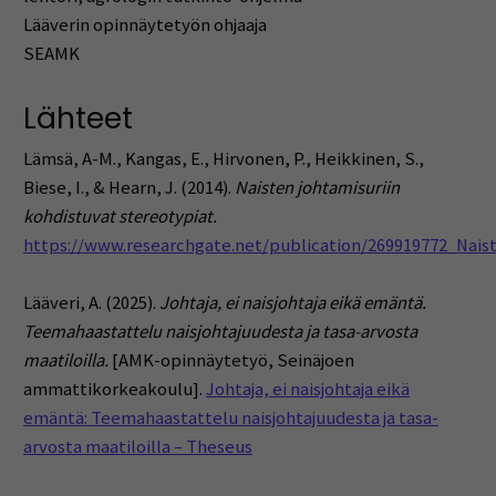
Lääverin opinnäytetyön ohjaaja
SEAMK
Lähteet
Lämsä, A-M., Kangas, E., Hirvonen, P., Heikkinen, S.,
Biese, I., & Hearn, J. (2014).
Naisten johtamisuriin
kohdistuvat stereotypiat.
https://www.researchgate.net/publication/269919772_Nai
Lääveri, A. (2025).
Johtaja, ei naisjohtaja eikä emäntä.
Teemahaastattelu naisjohtajuudesta ja tasa-arvosta
maatiloilla.
[AMK-opinnäytetyö, Seinäjoen
ammattikorkeakoulu].
Johtaja, ei naisjohtaja eikä
emäntä: Teemahaastattelu naisjohtajuudesta ja tasa-
arvosta maatiloilla – Theseus