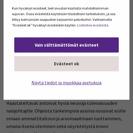
epäasiallista kohtelua. Pääsääntöisesti epätasa-arvoisia
Kun hyväksyt evästeet, teet sivuston käytöstä mahdollisimman
ja epäasiallisia kommentteja olivat esittäneet henkilöt,
sujuvan. Osaa evästeistä käytetään tilastollisiin tarkoituksiin, ja osa
jotka eivät tunteneet haastateltavaa entuudestaan tai
liittyy kolmansien osapuolien tarjoamiin palveluihin. Valitsemalla
olivat harvoin haastateltavan kanssa tekemisissä, kuten
”Evästeet ok” hyväksyt evästeiden käytön.
Lisätietoa evästeistä.
esimerkiksi tarkastajat, rakennustyöntekijät tai
kauppiaat. Tämänkaltaiset tilanteita tuli esille etenkin
Vain välttämättömät evästeet
silloin, kun tilan johdossa tai muuten aktiivisesti tilan
töissä oli mukana haastateltavan lisäksi tämän
Evästeet ok
miespuolinen puoliso tai miespuolinen sukulainen.
Neuvoja tulevaisuuden
Näytä tiedot ja muokkaa asetuksia
naisjohtajille
Haastateltavat antoivat hyviä neuvoja tulevaisuuden
naisjohtajille. Ohjeista tärkeimpinä asioina nousivat esille
omaan ammattitaitoon ja arvomaailmaan luottaminen,
omana itsenä oleminen sekä nöyristelystä eroon