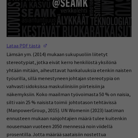
(Opens in a new window)
Lataa PDF tästä
Lämsän ym. (2014) mukaan sukupuoliin liitetyt
stereotypiat, jotka eivät kerro henkilöstä yksilönä
yhtään mitään, aiheuttavat hankaluuksia etenkin naisten
työurilla, sillä menestyneen johtajan stereotypia on
vahvasti sidoksissa maskuliinisiin piirteisiin ja
näkemyksiin. Koko maailman työvoimasta 50 % on naisia,
silti vain 25 % naisista toimii johtotason tehtävissä
(ManpowerGroup, 2015). UN Womenin (2023) laatiman
ennusteen mukaan naisjohtajien määrä tulee kuitenkin
nousemaan vuoteen 2050 mennessä noin viidellä
prosentilla. Jotta määrää saataisiin nostettua