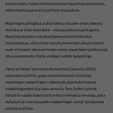
entisestään, tulee yhteiskunnassa tapahtua suurempia,
rakenteellisia ja kulttuurillisia muutoksia.
Maatilojen johtajista puhuttaessa nousee esiin yleensä
mielikuva tilan isännästä – miespuolisesta johtajasta.
Maatilayritysten sukupuolijakauma on kuitenkin
murroksessa, sillä viime vuosikymmenien aikana naiset
ovat ottaneet yhä enemmän roolia maatilojen johdossa ja
yhä useammalla tilalla voidaan nähdä naisjohtaja.
Tämä artikkeli perustuu Annastiina Lääverin (2025)
opinnäytetyöhön, jossa tavoitteena oli selvittää
maatilojen naisjohtajien näkemyksiä ja kokemuksia
naisjohtajuudesta ja tasa-arvosta. Sen lisäksi työssä
haluttiin saada haastateltavilta vinkkejä ja neuvoja, joita
nykyiset ja tulevaisuuden naisjohtajat voivat hyödyntää
omalla urallaan.