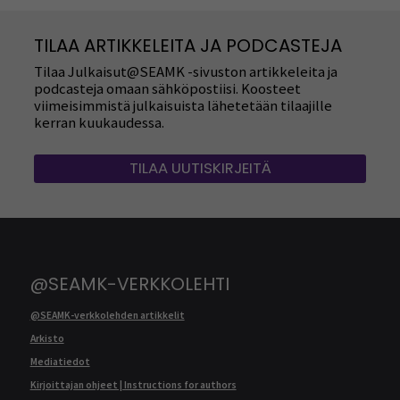
TILAA ARTIKKELEITA JA PODCASTEJA
Tilaa Julkaisut@SEAMK -sivuston artikkeleita ja
podcasteja omaan sähköpostiisi. Koosteet
viimeisimmistä julkaisuista lähetetään tilaajille
kerran kuukaudessa.
TILAA UUTISKIRJEITÄ
@SEAMK-VERKKOLEHTI
@SEAMK-verkkolehden artikkelit
Arkisto
Mediatiedot
Kirjoittajan ohjeet | Instructions for authors