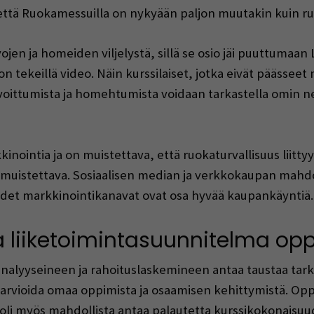
 että Ruokamessuilla on nykyään paljon muutakin kuin ru
ivojen ja homeiden viljelystä, sillä se osio jäi puuttumaa
 on tekeillä video. Näin kurssilaiset, jotka eivät päässee
oittumista ja homehtumista voidaan tarkastella omin n
nointia ja on muistettava, että ruokaturvallisuus liit
 muistettava. Sosiaalisen median ja verkkokaupan mahdoll
det markkinointikanavat ovat osa hyvää kaupankäyntiä.
a liiketoimintasuunnitelma op
nalyyseineen ja rahoituslaskemineen antaa taustaa tark
 arvioida omaa oppimista ja osaamisen kehittymistä. Opp
 oli myös mahdollista antaa palautetta kurssikokonaisuu