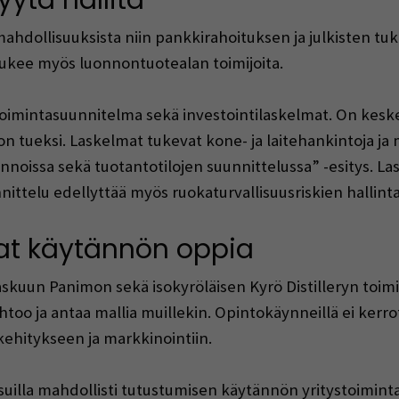
mahdollisuuksista niin pankkirahoituksen ja julkisten tuk
ee myös luonnontuotealan toimijoita.
etoimintasuunnitelma sekä investointilaskelmat. On keskei
 tueksi. Laskelmat tukevat kone- ja laitehankintoja ja m
nnoissa sekä tuotantotilojen suunnittelussa” -esitys. L
nnittelu edellyttää myös ruokaturvallisuusriskien hallinta
vat käytännön oppia
laskuun Panimon sekä isokyröläisen Kyrö Distilleryn toim
too ja antaa mallia muillekin. Opintokäynneillä ei kerrota
kehitykseen ja markkinointiin.
illa mahdollisti tutustumisen käytännön yritystoimintaa