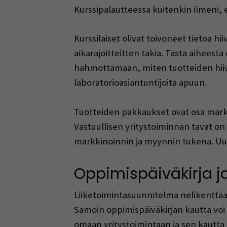
Kurssipalautteessa kuitenkin ilmeni,
Kurssilaiset olivat toivoneet tietoa hi
aikarajoitteitten takia. Tästä aiheesta
hahmottamaan, miten tuotteiden hiiv
laboratorioasiantuntijoita apuun.
Tuotteiden pakkaukset ovat osa markki
Vastuullisen yritystoiminnan tavat on
markkinoinnin ja myynnin tukena. Uu
Oppimispäiväkirja j
Liiketoimintasuunnitelma nelikenttäa
Samoin oppimispäiväkirjan kautta voi
omaan yritystoimintaan ja sen kautta