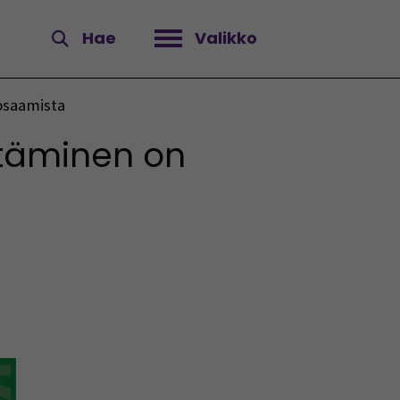
Hae
Valikko
Avaa valikko
osaamista
ttäminen on