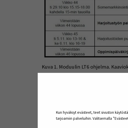
Kuva 1. Moduulin LT6 ohjelma. Kaaviok
Lauhanen (2024).
Kurssikokonaisuuden tavoitteena oli a
joka koostui sekä SeAMKin opettajista j
liiketoimintasuunnitelman laatiminen 
Kun hyväksyt evästeet, teet sivuston käytöstä
kirjoittaminen.
tarjoamiin palveluihin. Valitsemalla ”Eväste