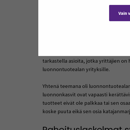
Moodle-oppimisympäristö mahdollisti o
oppimateriaalit. Teams-alusta puolest
Vain 
ajalla.
Lainsäädäntö kaike
Koulutuspilotissa käytiin ensimmäiseksi
tarkastella asioita, jotka yrittäjien o
luonnontuotealan yrityksille.
Yhtenä teemana oli luonnontuotealan 
luonnonkasvit ovat vapaasti kerättävis
tuotteet eivät ole palkkaa tai sen os
koske puuta eikä sen osia katajanmar
Rahoituslaskelmat sy