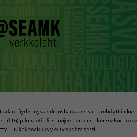
indow)
tealan täydennyskoulutushankkeessa perehdyttiin luon
 (LT6) pilotointi oli Seinäjoen ammattikorkeakoulun va
tty LT6-kokonaisuus yksityiskohtaisesti.