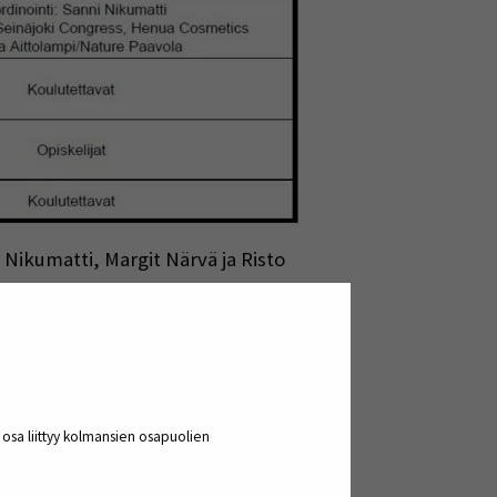
Nikumatti, Margit Närvä ja Risto
 sen kehittämisestä kohderyhmälle,
misiksi tehtäviksi annettiin
mituotoksena oli oppimispäiväkirjan
a osa liittyy kolmansien osapuolien