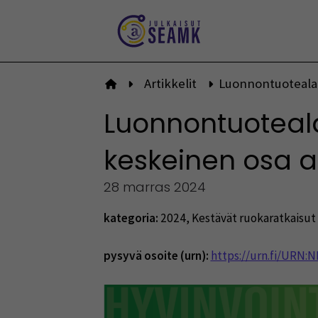
Siirry
sisältöön
Artikkelit
Luonnontuotealan
Etusivulle
Luonnontuoteala
keskeinen osa 
28 marras 2024
kategoria:
2024
,
Kestävät ruokaratkaisut 
pysyvä osoite (urn):
https://urn.fi/URN: