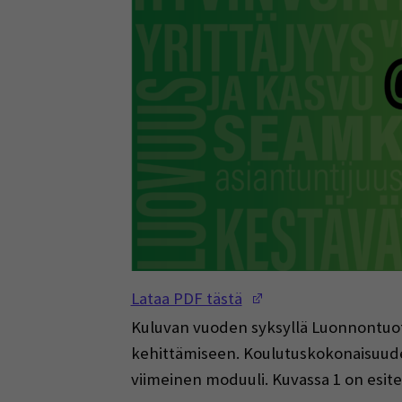
(Opens in a new w
Lataa PDF tästä
Kuluvan vuoden syksyllä Luonnontuo
kehittämiseen. Koulutuskokonaisuuden
viimeinen moduuli. Kuvassa 1 on esite