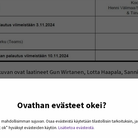
uvan ovat laatineet Gun Wirtanen, Lotta Haapala, Sanni 
ntaa monipuolinen ja laaja käsitys yritystoiminnasta ja
Ovathan evästeet okei?
a asiantuntijoista että yrittäjistä. Koulutettavien omatoi
omaa tai kuvitteellista yritystä varten. Toisena omatoi
 mahdollisimman sujuvan. Osaa evästeistä käytetään tilastollisiin tarkoituksiin, j
et ok” hyväksyt evästeiden käytön.
Lisätietoa evästeistä.