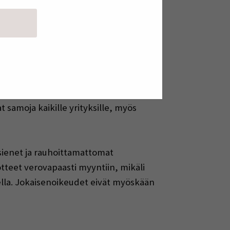
lle saa kurssiuutiset, viestit ja
ystyi kuuntelemaan jälkikäteen omalla
eisellä tasolla. Tavoitteena oli
at samoja kaikille yrityksille, myös
sienet ja rauhoittamattomat
otteet verovapaasti myyntiin, mikäli
lella. Jokaisenoikeudet eivät myöskään