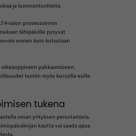
okaa ja luonnontuotteita.
n LT4-osion prosessoinnin
t mukaan lähipäiville pysyvät
euvoin ennen kuin kutsutaan
tyy oikeaoppiseen pakkaamiseen.
isuudet tuotiin myös kurssilla esille
pimisen tukena
astella oman yrityksen perustamista.
imispäiväkirjan kautta voi saada apua
desta.