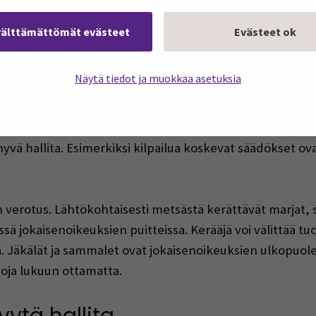
saltaan omatoimisen etäopiskelun. Lisäksi Moodlen alusta
aan mahdollisti luentojen taltioinnin, jolloin luennot p
välttämättömät evästeet
Evästeet ok
Näytä tiedot ja muokkaa asetuksia
n perustana
 läpi yritystoiminnan keskeiset säädökset ja asiakirjat yl
n hyvä hallita. Esimerkiksi kilpailua koskevat säädökset ov
verotus. Lähtökohtaisesti metsästä kerättävät marjat, 
sä jokaisenoikeuksien puitteissa. Kerääjä voi välittää tu
aa. Jäkälät ja sammalet ovat jokaisenoikeuksien ulkopuo
joja lukuun ottamatta.
ytä hallita