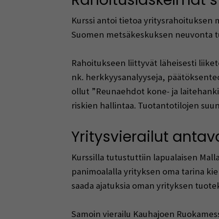
Kurssi antoi tietoa yritysrahoituksen 
Suomen metsäkeskuksen neuvonta tuk
Rahoitukseen liittyvät läheisesti liik
nk. herkkyysanalyyseja, päätöksenteon
ollut ”Reunaehdot kone- ja laitehanki
riskien hallintaa. Tuotantotilojen suu
Yritysvierailut anta
Kurssilla tutustuttiin lapualaisen Mal
panimoalalla yrityksen oma tarina kieh
saada ajatuksia oman yrityksen tuote
Samoin vierailu Kauhajoen Ruokamessu