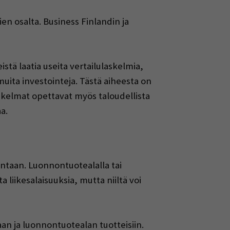
ien osalta. Business Finlandin ja
stä laatia useita vertailulaskelmia,
uita investointeja. Tästä aiheesta on
askelmat opettavat myös taloudellista
a.
intaan. Luonnontuotealalla tai
 liikesalaisuuksia, mutta niiltä voi
n ja luonnontuotealan tuotteisiin.