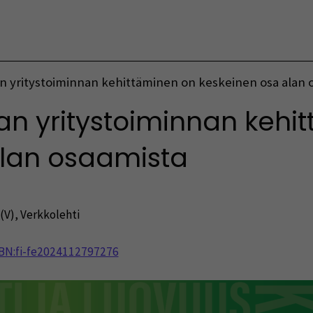
Vaihda kieltä
 yritystoiminnan kehittäminen on keskeinen osa alan 
n yritystoiminnan kehi
alan osaamista
(V)
,
Verkkolehti
NBN:fi-fe2024112797276