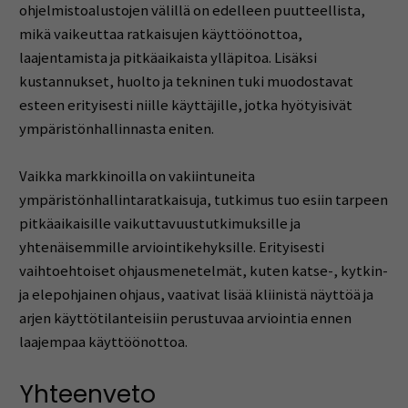
ohjelmistoalustojen välillä on edelleen puutteellista,
mikä vaikeuttaa ratkaisujen käyttöönottoa,
laajentamista ja pitkäaikaista ylläpitoa. Lisäksi
kustannukset, huolto ja tekninen tuki muodostavat
esteen erityisesti niille käyttäjille, jotka hyötyisivät
ympäristönhallinnasta eniten.
Vaikka markkinoilla on vakiintuneita
ympäristönhallintaratkaisuja, tutkimus tuo esiin tarpeen
pitkäaikaisille vaikuttavuustutkimuksille ja
yhtenäisemmille arviointikehyksille. Erityisesti
vaihtoehtoiset ohjausmenetelmät, kuten katse-, kytkin-
ja elepohjainen ohjaus, vaativat lisää kliinistä näyttöä ja
arjen käyttötilanteisiin perustuvaa arviointia ennen
laajempaa käyttöönottoa.
Yhteenveto