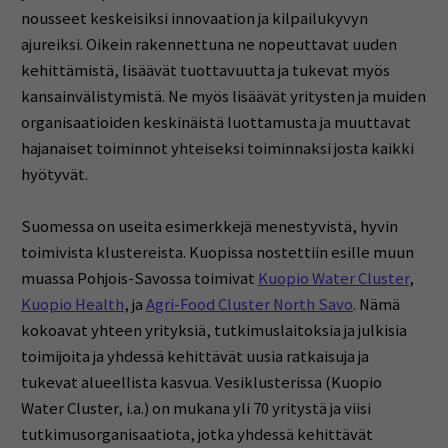
nousseet keskeisiksi innovaation ja kilpailukyvyn
ajureiksi. Oikein rakennettuna ne nopeuttavat uuden
kehittämistä, lisäävät tuottavuutta ja tukevat myös
kansainvälistymistä. Ne myös lisäävät yritysten ja muiden
organisaatioiden keskinäistä luottamusta ja muuttavat
hajanaiset toiminnot yhteiseksi toiminnaksi josta kaikki
hyötyvät.
Suomessa on useita esimerkkejä menestyvistä, hyvin
toimivista klustereista. Kuopissa nostettiin esille muun
muassa Pohjois-Savossa toimivat
Kuopio Water Cluster
,
Kuopio Health
, ja
Agri-Food Cluster North Savo
. Nämä
kokoavat yhteen yrityksiä, tutkimuslaitoksia ja julkisia
toimijoita ja yhdessä kehittävät uusia ratkaisuja ja
tukevat alueellista kasvua. Vesiklusterissa (Kuopio
Water Cluster, i.a.) on mukana yli 70 yritystä ja viisi
tutkimusorganisaatiota, jotka yhdessä kehittävät