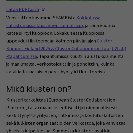
(Opens in a new window)
Lataa PDF tästä
Vuosi sitten kävimme SEAMKista
Kokkolassa
tutustumassa klusterien toimintaan,
ja tänä vuonna
katse siirtyi Kuopioon. Lokakuisessa Kuopiossa
uppouduttiin teemaan kolmen päivän ajan
Cluster
Summit Finland 2025 & Cluster Collaboration Lab (C2Lab)
-tapahtumissa
. Tapahtumissa kuultiin alustuksia meiltä
ja maailmalta, verkostoiduttiin ja pohdittiin, kuinka
kaikkialla saataisiin paras hyöty irti klustereista.
Mikä klusteri on?
Klusteri tarkoittaa (European Cluster Collaboration
Platform, i.a.-a) maantieteellisesti ja toiminnallisesti
keskittynyttä yritysten, tutkimus- ja koulutuslaitosten
sekä julkisten organisaatioiden verkostoa, joka vahvistaa
yhteistä kilpailuetua. Suomessa klusterit ovatkin