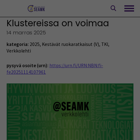
Siirry
sisältöön
Avaa
Klustereissa on voimaa
14 marras 2025
kategoria:
2025
,
Kestävät ruokaratkaisut (V)
,
TKI
,
Verkkolehti
pysyvä osoite (urn):
https://urn.fi/URN:NBN:fi-
fe20251114107961