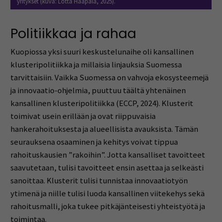
yritykset (kuva: Lotta Haapala, 2025).
Politiikkaa ja rahaa
Kuopiossa yksi suuri keskustelunaihe oli kansallinen
klusteripolitiikka ja millaisia linjauksia Suomessa
tarvittaisiin. Vaikka Suomessa on vahvoja ekosysteemejä
ja innovaatio-ohjelmia, puuttuu täältä yhtenäinen
kansallinen klusteripolitiikka (ECCP, 2024). Klusterit
toimivat usein erillään ja ovat riippuvaisia
hankerahoituksesta ja alueellisista avauksista. Tämän
seurauksena osaaminen ja kehitys voivat tippua
rahoituskausien ”rakoihin”. Jotta kansalliset tavoitteet
saavutetaan, tulisi tavoitteet ensin asettaa ja selkeästi
sanoittaa. Klusterit tulisi tunnistaa innovaatiotyön
ytimenä ja niille tulisi luoda kansallinen viitekehys sekä
rahoitusmalli, joka tukee pitkäjänteisesti yhteistyötä ja
toimintaa.