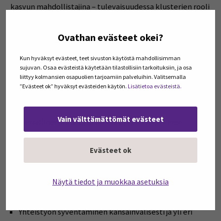
kasvun mahdollistajina – tulevaisuudessa klusterien rooli
tulee korostumaan erityisesti vihreän siirtymän,
digitalisaation ja taloudellisen turvallisuuden edistäjinä.
Ovathan evästeet okei?
EU-tasolla klustereille on tarjolla rahoitusta ja
yhteistyöalustoja, joiden avulla voidaan rakentaa
Kun hyväksyt evästeet, teet sivuston käytöstä mahdollisimman
sujuvan. Osaa evästeistä käytetään tilastollisiin tarkoituksiin, ja osa
vahvempia arvoketjuja ja lisätä kilpailukykyä.
liittyy kolmansien osapuolien tarjoamiin palveluihin. Valitsemalla
”Evästeet ok” hyväksyt evästeiden käytön.
Lisätietoa evästeistä.
Jotta klustereista saadaan irti kaikki hyöty, tarvitaan:
Vain välttämättömät evästeet
Kansallinen klusteripolitiikka ja pitkäjänteinen
rahoitusmalli
Yhteistyön ja vaikuttavuuden mittaamisen rakenteet
Evästeet ok
Klusterien roolin kirkastaminen osana
innovaatiopolitiikkaa
Näytä tiedot ja muokkaa asetuksia
Alueellisten vahvuuksien hyödyntäminen osana
kansallista kilpailukykyä
Yhteistyön syventäminen kansainvälisesti ja yli eri