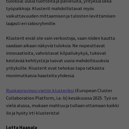
tuloksia: uusia tuotteita ja palveluita, yrityksiä sekä
työpaikkoja. Klusterit mahdollistavat myös
vaikuttavuuden mittaamisen ja tulosten levittämisen
laajasti eri sidosryhmille.
Klusterit eivät ole vain verkostoja, vaan niiden kautta
saadaan aikaan näkyviä tuloksia. Ne nopeuttavat
innovaatioita, vahvistavat kilpailukykyä, tukevat
kestävää kehitystä ja luovat uusia mahdollisuuksia
yrityksille. Klusterit ovat tehokas tapa ratkaista
monimutkaisia haasteita yhdessä.
Ruokaprovinssi vietiin klusteriksi
(European Cluster
Collaboration Platform, i.a.-b) kesäkuussa 2025. Työ on
vielä alussa, mukaan mahtuu ja tullaan ottamaan kaikki
ilo ja hyöty irti klusterista!
Lotta Haapala