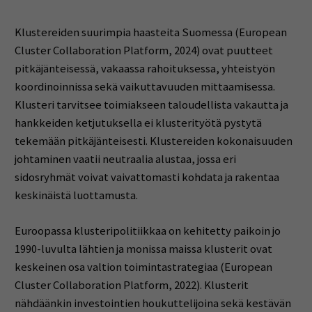
Klustereiden suurimpia haasteita Suomessa (European
Cluster Collaboration Platform, 2024) ovat puutteet
pitkäjänteisessä, vakaassa rahoituksessa, yhteistyön
koordinoinnissa sekä vaikuttavuuden mittaamisessa.
Klusteri tarvitsee toimiakseen taloudellista vakautta ja
hankkeiden ketjutuksella ei klusterityötä pystytä
tekemään pitkäjänteisesti. Klustereiden kokonaisuuden
johtaminen vaatii neutraalia alustaa, jossa eri
sidosryhmät voivat vaivattomasti kohdata ja rakentaa
keskinäistä luottamusta.
Euroopassa klusteripolitiikkaa on kehitetty paikoin jo
1990-luvulta lähtien ja monissa maissa klusterit ovat
keskeinen osa valtion toimintastrategiaa (European
Cluster Collaboration Platform, 2022). Klusterit
nähdäänkin investointien houkuttelijoina sekä kestävän