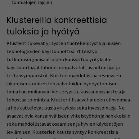
toimialojen rajojen
Klustereilla konkreettisia
tuloksia ja hyötyä
Klusterit tukevat yritysten tuotekehitystä ja uusien
teknologioiden käyttöönottoa. Yhteistyö
tutkimusorganisaatioiden kanssa tuo yrityksille
käyttöön laajat laboratoriopalvelut, asiantuntijat ja
testausympäristöt. Klusteri mahdollistaa resurssien
jakamisen ja yhteisten palveluiden hyödyntämisen –
tämä tuo mukanaan ketteryyttä, kustannussäästöjä ja
tehostaa toimintaa. Klusterit lisäävät alueen elinvoimaa
ja houkuttelevat uusia yrityksiä sekä investointeja. Ne
avaavat ovia kansainväliseen yhteistyöhön ja hankkeisiin
sekä mahdollistavat osaamisen ja hyvien käytäntöjen
leviämisen. Klusterien kautta syntyy konkreettisia