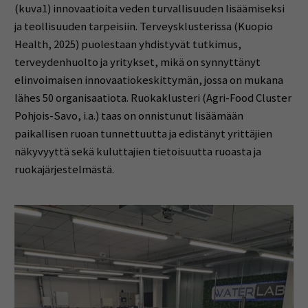
(kuva1) innovaatioita veden turvallisuuden lisäämiseksi
ja teollisuuden tarpeisiin. Terveysklusterissa (Kuopio
Health, 2025) puolestaan yhdistyvät tutkimus,
terveydenhuolto ja yritykset, mikä on synnyttänyt
elinvoimaisen innovaatiokeskittymän, jossa on mukana
lähes 50 organisaatiota. Ruokaklusteri (Agri-Food Cluster
Pohjois-Savo, i.a.) taas on onnistunut lisäämään
paikallisen ruoan tunnettuutta ja edistänyt yrittäjien
näkyvyyttä sekä kuluttajien tietoisuutta ruoasta ja
ruokajärjestelmästä.