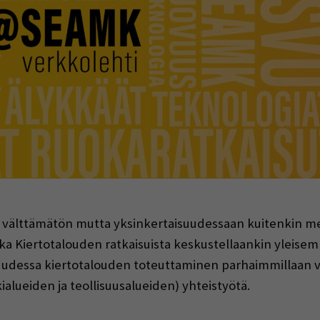
indow)
n välttämätön mutta yksinkertaisuudessaan kuitenkin 
kka Kiertotalouden ratkaisuista keskustellaankin yleise
dessa kiertotalouden toteuttaminen parhaimmillaan vaat
lueiden ja teollisuusalueiden) yhteistyötä.