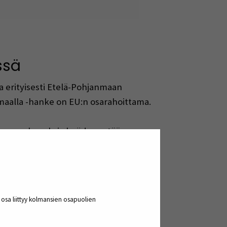
ssä
a erityisesti Etelä-Pohjanmaan
anmaalla -hanke on EU:n osarahoittama.
 alueen vahvuuksia hyödynnetään
le suunnattu selvitys
Askeleita
a aluetoimijoiden työn vaikuttavuutta
a osa liittyy kolmansien osapuolien
a taajamatekijät määräävät usein
edistää biotalouteen perustuvien