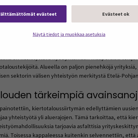
 kun sitä vastoin tiiviillä taajama-alueilla on usein help
elleen hyödyntämiseen. Kovat alueelliset tekijät (saavut
välttämättömät evästeet
Evästeet ok
össä ja pehmeät tekijät (tieto ja osaaminen, tietoisuus, 
a. (Tapia, ym., 2021).
Näytä tiedot ja muokkaa asetuksia
lla taajamatekijät ovat melko matalat ja tähän on pitkäl
maalla on keskityttävä hyödyntämään maaperäisiä tekijö
aloustekijöitä. Alueella on paljon pienehköjä yrityksiä,
kisen sektorin välisen yhteistyön merkitystä Etelä-Pohja
alouden tärkeimpiä avainsanoj
ainotettiin, kiertotaloussiirtymän edellyttämien uusie
jaa yhteistyötä yli aluerajojen. Tämä tarkoittaa, että kie
eistyömahdollisuuksia tarjoavia asfalttisia yrityskeskitt
miä. Toisessa kappaleessa kuitenkin selvennettiin, että al