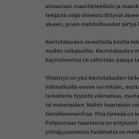
ainoastaan maantieteellisiin ja maankä
tekijästä neljä viimeistä liittyvät alu
alueen, ja sen mahdollisuudet siirtyä 
Kiertotalouden alueellisilla kovilla te
muihin ratkaisuihin. Kiertotalouden 
käyttöönottoa tai vähintään pääsyä t
Yhteistyö on yksi kiertotalouden tärk
Välimatkoille emme voi mitään, mutt
tarkoitettu fyysistä välimatkaa, mut
tai materiaalien. Näihin haasteisiin v
tietoliikenneinfraa. Yhtä tärkeää on 
Pohjanmaan haasteena on erityisesti 
yrittäjyysasteesta huolimatta on melk