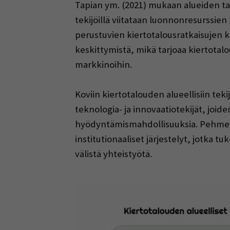
Tapian ym. (2021) mukaan alueiden tar
tekijöillä viitataan luonnonresurssien 
perustuvien kiertotalousratkaisujen ke
keskittymistä, mikä tarjoaa kiertotalo
markkinoihin.
Koviin kiertotalouden alueellisiin teki
teknologia- ja innovaatiotekijät, joi
hyödyntämismahdollisuuksia. Pehmeämmät
institutionaaliset järjestelyt, jotka tu
välistä yhteistyötä.