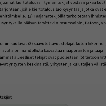
joamat kiertotaloussiirtymän tekijät voidaan jakaa kuut
tarjontaan, joille kiertotalous luo kysyntää ja jotka ovat
hittämiselle. (2) Taajamatekijöillä tarkoitetaan ihmisten 
usyrityksille pääsyn tarvittaviin resursseihin, tietoon, y
jöihin kuuluvat (3) saavutettavuustekijät kuten liikenne- 
den avulla on mahdollista kasvattaa maaperäisten ja taaja
 alueelliset tekijät ovat puolestaan (5) tietoon liittyv
kevat yritysten keskinäistä, yritysten ja kuluttajien välist