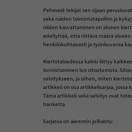
Pehmeät tekijät sen sijaan perustuvat
sekä näiden toimintatapoihin ja kykyyn
niiden kasvattaminen on alueen kier
edellyttää, että riittävä määrä aluee
henkilökohtaisesti ja työnkuvansa kau
Kiertotaloudessa kaikki liittyy kaikk
tunnistaminen luo sitoutumista. Sito
selvitykseen, ja siihen, miten kiertot
artikkeli on osa artikkelisarjaa, joss
Tämä artikkeli sekä selvitys ovat tot
hanketta.
Sarjassa on aiemmin julkaistu: