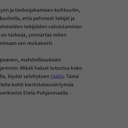
työn ja tiedonjakamisen kulttuuriin,
kuvitella, että pehmeät tekijät ja
Pehmeiden tekijöiden vahvistaminen
en on tärkeää, ymmärtää miten
imimaan sen mukaisesti.
umpuavien, mahdollisuuksien
jemmin. Mikäli haluat tutustua koko
lla, löydät selvityksen
täältä
. Tämä
eita kohti kiertotaloussiirtymää.
 verkostot Etelä-Pohjanmaalla -