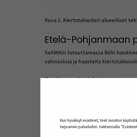
Kuva 1. Kiertotalouden alueelliset teki
Etelä-Pohjanmaan pe
SeAMKin toteuttamassa Riihi-hankkees
vahvuuksia ja haasteita kiertotalouss
Tavoitteena oli selvittää, miten maas
tehokkaimmin ja haasteet taklataan ke
kiertotalouden edistämiseksi Etelä-P
kiertotalouteen liittyen.
Kun hyväksyt evästeet, teet sivuston käytöstä
Yleisesti tunnistetuista alueellisista 
tarjoamiin palveluihin. Valitsemalla ”Eväste
kiertojärjestelmien puitteet; Suurie