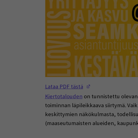
(Opens in a new w
Lataa PDF tästä
Kiertotalouden
on tunnistettu oleva
toiminnan läpileikkaava siirtymä. Vai
keskittymien näkökulmasta, todellisuu
(maaseutumaisten alueiden, kaupunkia