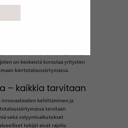
ompi suosia kiertotalousstrategioita,
ettavuus ja teknologiat)
hallinto sekä yhteisö) edistävät
läkin aikajänteellä haastavaa
itä mahdollisimman tehokkaasti sekä
 joten on keskeistä korostaa yritysten
nmaan kiertotaloussiirtymässä.
a – kaikkia tarvitaan
n innovaatioiden kehittäminen ja
rtotaloussiirtymässä tarvitaan
ymiä sekä volyymivaikutukset
ueelliset tekijät eivät rajoitu