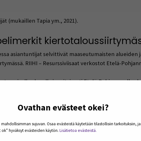
jät (mukaillen Tapia ym., 2021).
limerkit kiertotaloussiirtymä
sa asiantuntijat selvittivät maaseutumaisten alueiden j
iirtymässä. RIIHI – Resurssiviisaat verkostot Etelä-Pohj
eutumaisella alueella ja erityisesti Etelä-Pohjanmaalla
tterimmin. Tästä työstä tuotoksena syntyi aluetoimijoil
ohjanmaan aluetoimijoille
, jonka päämääränä on tehosta
Ovathan evästeet okei?
 mahdollisimman sujuvan. Osaa evästeistä käytetään tilastollisiin tarkoituksiin, j
tekijöistä voidaan tiivistetysti todeta, että maaperäiset j
et ok” hyväksyt evästeiden käytön.
Lisätietoa evästeistä.
n biomassavarastojen hyödyntämismahdollisuus yleensä 