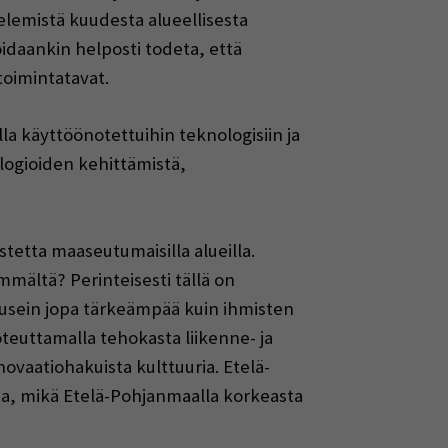
telemistä kuudesta alueellisesta
Voidaankin helposti todeta, että
toimintatavat.
ella käyttöönotettuihin teknologisiin ja
logioiden kehittämistä,
tetta maaseutumaisilla alueilla.
ältä? Perinteisesti tällä on
 usein jopa tärkeämpää kuin ihmisten
oteuttamalla tehokasta liikenne- ja
ovaatiohakuista kulttuuria. Etelä-
ta, mikä Etelä-Pohjanmaalla korkeasta