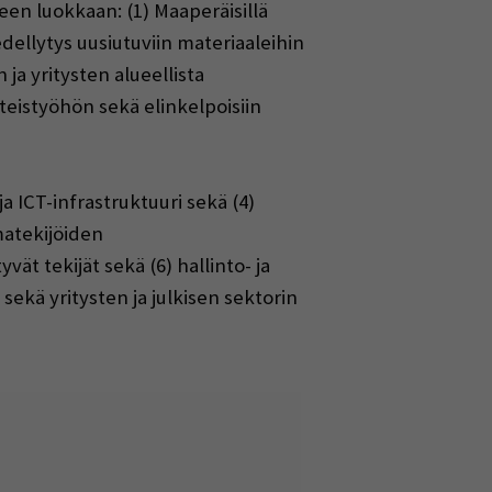
een luokkaan: (1) Maaperäisillä
 edellytys uusiutuviin materiaaleihin
ja yritysten alueellista
hteistyöhön sekä elinkelpoisiin
ja ICT-infrastruktuuri sekä (4)
matekijöiden
ät tekijät sekä (6) hallinto- ja
ä sekä yritysten ja julkisen sektorin