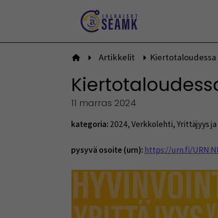
Siirry
sisältöön
Artikkelit
Kiertotaloudessa a
Etusivulle
Kiertotaloudessa
11 marras 2024
kategoria:
2024
,
Verkkolehti
,
Yrittäjyys ja
pysyvä osoite (urn):
https://urn.fi/URN: