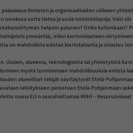
 pääasiassa ihmisten ja organisaatioiden väliseen yhteis
 omaksua uutta tietoa ja uusia toimintatapoja. Voisi siis 
totaloussiirtymän helpoin palanen? Onko kuitenkaan? 
n toimijoista ymmärtää, miksi kiertotalouteen siirtymin
tta on mahdollista edistää kiertotaloutta ja sitoutuu to
een. Uusien, alueesta, teknologioista tai yhteistyöstä k
utumisen myötä tunnistetaan mahdollisuuksia entistä laa
alouden alueelliset tekijät näyttäytyvät Etelä-Pohjanmaa
a kuvataan selvitykseen perustuen Etelä-Pohjanmaan askel
eutettu osana EU:n osarahoittamaa RIIHI – Resurssiviisaat