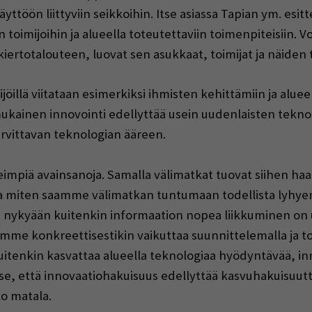
yttöön liittyviin seikkoihin. Itse asiassa Tapian ym. esit
een toimijoihin ja alueella toteutettaviin toimenpiteisiin. 
kiertotalouteen, luovat sen asukkaat, toimijat ja näiden 
kijöillä viitataan esimerkiksi ihmisten kehittämiin ja alue
mukainen innovointi edellyttää usein uudenlaisten tekno
arvittavan teknologian ääreen.
eimpiä avainsanoja. Samalla välimatkat tuovat siihen haas
a miten saamme välimatkan tuntumaan todellista lyhyemm
ta nykyään kuitenkin informaation nopea liikkuminen on
oimme konkreettisestikin vaikuttaa suunnittelemalla ja t
kuitenkin kasvattaa alueella teknologiaa hyödyntävää, inn
se, että innovaatiohakuisuus edellyttää kasvuhakuisuut
o matala.