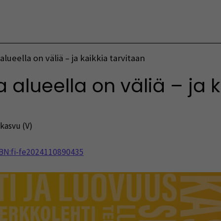
Vaihda kieltä
lueella on väliä – ja kaikkia tarvitaan
 alueella on väliä – ja k
 kasvu (V)
NBN:fi-fe2024110890435