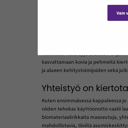
kiertotalousratkaisujen käyttöönottoa,
jotka perustuvat tuotetun jätteen uud
Vain 
mahdollistavat kiertotalouden käytänn
kiertotalouden muutosten katalysointi
Selvää on, että maaseutumaisilla aluei
vaikuttaa. Tästä syystä Etelä-Pohjan
kasvattamaan kovia ja pehmeitä kiertot
ja alueen kehitystoimijoiden sekä jul
Yhteistyö on kiertot
Kuten ensimmäisessä kappaleessa jo p
niiden tehokas käyttöönotto vaatii laa
biomateriaalirikkaita maaseutuja, yht
mahdollistavia, tiiviitä asumiskeskitty