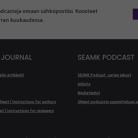
podcasteja omaan sähköpostiisi. Koosteet
kerran kuukaudessa.
 JOURNAL
SEAMK PODCAST
lin artikkelit
SEAMK Podcast -sarjan jaksot
Arkisto
Mediatiedot
ohjeet | Instructions for authors
Ohjeet podcastin suunnitteluun j
eet | Instructions for reviewers