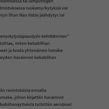
mioimisessa tai lämpötilojen
lmistuksessa ruokamyrkytyksiä voi
yn lihan liian hidas jäähdytys tai
okamyrkytystapaustyön kehittäminen”
rtoittaa, miten kebablihan
arpeet ja luoda yhtenäinen lomake
rveyden havainnot kebablihan
in ravintoloista ennalta
omake, johon kirjattiin havainnot
bablihanäytteistä tutkittiin aerobiset