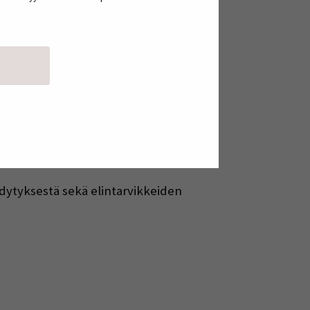
ikkeiden säilytysaikoihin, miten toimia
yhtenäistää tarkastajien
ä tekee selvityksestä yhdenmukaista,
ähdytyksestä sekä elintarvikkeiden