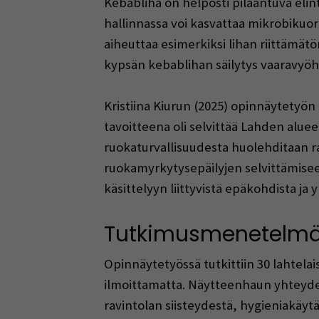
Kebabliha on helposti pilaantuva elint
hallinnassa voi kasvattaa mikrobiku
aiheuttaa esimerkiksi lihan riittämät
kypsän kebablihan säilytys vaaravyö
Kristiina Kiurun (2025) opinnäytetyön
tavoitteena oli selvittää Lahden alue
ruokaturvallisuudesta huolehditaan rav
ruokamyrkytysepäilyjen selvittämise
käsittelyyn liittyvistä epäkohdista ja 
Tutkimusmenetelmä
Opinnäytetyössä tutkittiin 30 lahtela
ilmoittamatta. Näytteenhaun yhteydess
ravintolan siisteydestä, hygieniakäytä