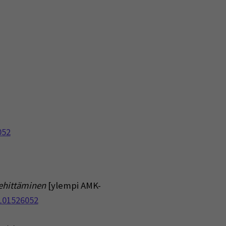
052
kehittäminen
[ylempi AMK-
101526052