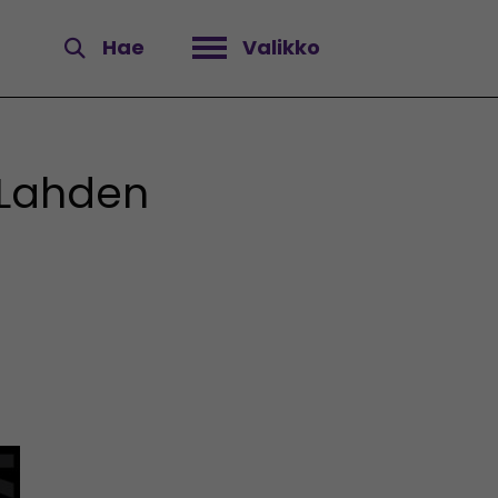
Hae
Valikko
Avaa valikko
 Lahden