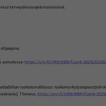
essä terveydensuojeluinsinöörinä.
 ohjaajana.
s-palvelussa:
https://urn.fi/URN:NBN:fi:amk-2025101526
kebablihan ruokaturvallisuus: ruokamyrkytystapaustyön 
keakoulu]. Theseus.
https://urn.fi/URN:NBN:fi:amk-2025