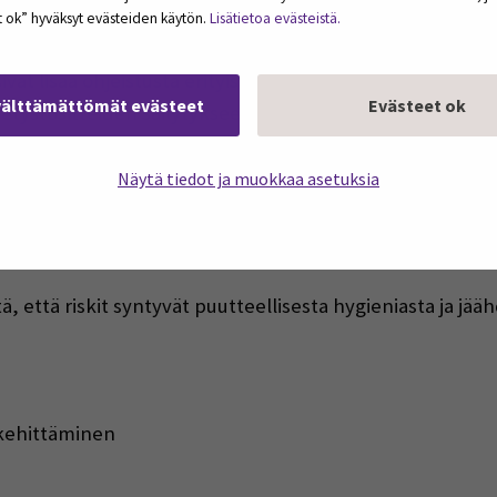
an lämpötilakirjauksia.
et ok” hyväksyt evästeiden käytön.
Lisätietoa evästeistä.
vat lisää ohjeistusta erityisesti käsihygieniaan, elintarv
välttämättömät evästeet
Evästeet ok
etystositteiden säilytykseen.
elvittämiseen kehitettiin opinnäytetyössä lomake, joka 
Näytä tiedot ja muokkaa asetuksia
n osaksi Lahden ympäristöterveyden työvälineistöä, mik
ä, että riskit syntyvät puutteellisesta hygieniasta ja jä
 kehittäminen