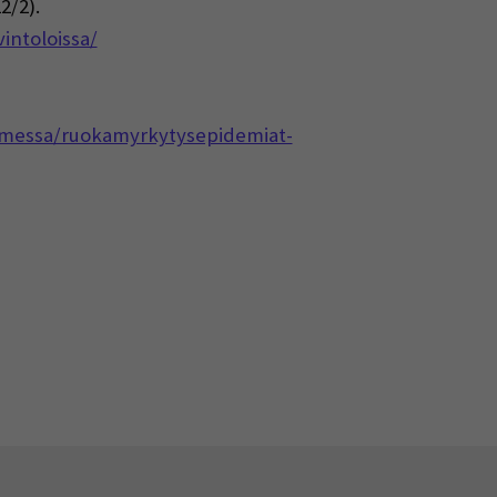
2/2).
intoloissa/
omessa/ruokamyrkytysepidemiat-