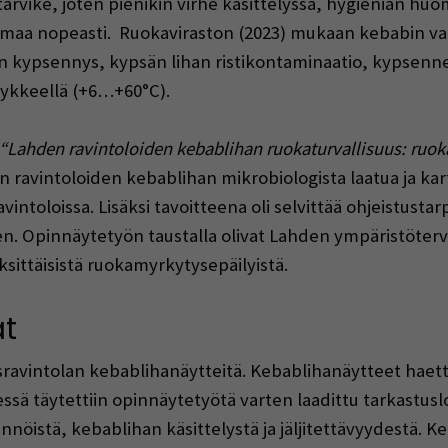
arvike, joten pienikin virhe käsittelyssä, hygienian huo
ormaa nopeasti. Ruokaviraston (2023) mukaan kebabin va
ön kypsennys, kypsän lihan ristikontaminaatio, kypsennet
hykkeellä (+6…+60°C).
“Lahden ravintoloiden kebablihan ruokaturvallisuus: ru
en ravintoloiden kebablihan mikrobiologista laatua ja ka
intoloissa. Lisäksi tavoitteena oli selvittää ohjeistust
en. Opinnäytetyön taustalla olivat Lahden ympäristöte
yksittäisistä ruokamyrkytysepäilyistä.
t
isravintolan kebablihanäytteitä. Kebablihanäytteet haetti
ä täytettiin opinnäytetyötä varten laadittu tarkastusl
nnöistä, kebablihan käsittelystä ja jäljitettävyydestä. Ke