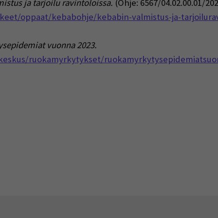
stus ja tarjoilu ravintoloissa.
(Ohje: 6567/04.02.00.01/202
kkeet/oppaat/kebabohje/kebabin-valmistus-ja-tarjoilurav
sepidemiat vuonna 2023.
sikeskus/ruokamyrkytykset/ruokamyrkytysepidemiatsu