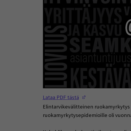
(Opens in a new w
Lataa PDF tästä
Elintarvikevälitteinen ruokamyrkytys 
ruokamyrkytysepidemioille oli vuonna 2