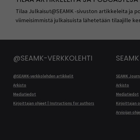
Tilaa Julkaisut@SEAMK -sivuston artikkeleita ja 
viimeisimmistä julkaisuista lähetetään tilaajille 
@SEAMK-VERKKOLEHTI
SEAMK
@SEAMK-verkkolehden artikkelit
SEAMK Journa
Arkisto
Arkisto
Mediatiedot
Mediatiedot
Kirjoittajan ohjeet | Instructions for authors
Kirjoittajan 
Arvioijan ohj