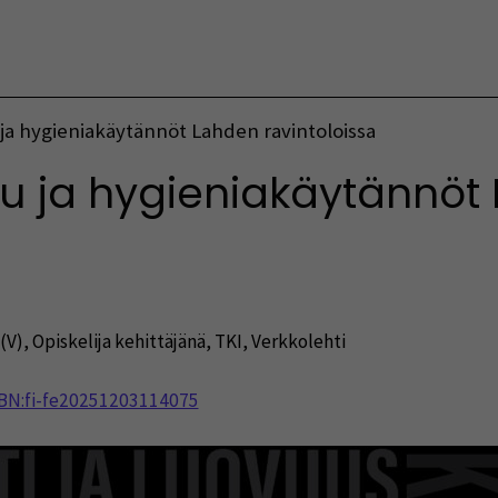
Vaihda kieltä
 ja hygieniakäytännöt Lahden ravintoloissa
u ja hygieniakäytännöt
(V)
,
Opiskelija kehittäjänä
,
TKI
,
Verkkolehti
NBN:fi-fe20251203114075