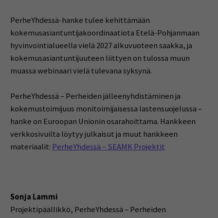
PerheYhdessä-hanke tulee kehittämään
kokemusasiantuntijakoordinaatiota Etelä-Pohjanmaan
hyvinvointialueella vielä 2027 alkuvuoteen saakka, ja
kokemusasiantuntijuuteen liittyen on tulossa muun
muassa webinaari vielä tulevana syksynä.
PerheYhdessä – Perheiden jälleenyhdistäminen ja
kokemustoimijuus monitoimijaisessa lastensuojelussa –
hanke on Euroopan Unionin osarahoittama. Hankkeen
verkkosivuilta löytyy julkaisut ja muut hankkeen
materiaalit:
PerheYhdessä – SEAMK Projektit
Sonja Lammi
Projektipäällikkö, PerheYhdessä – Perheiden