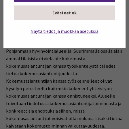
Evästeet ok
Hankkeessa vuonna 2024 teetetyn, lastensuojelun
ammattilaisille, kokemusasiantuntijoille ja asiakkaille
suunnatun kyselyn perusteella
Näytä tiedot ja muokkaa asetuksia
kokemusasiantuntijuuden tuomia hyötyjä ja
mahdollisuuksia ei vielä täysin tunnisteta Etelä-
Pohjanmaan hyvinvointialueella. Suurimmalla osalla alan
ammattilaisista ei vielä ole kokemusta
kokemusasiantuntijan kanssa työskentelystä tai edes
tietoa kokemusasiantuntijuudesta.
Kokemusasiantuntijan kanssa työskennelleet olivat
kyselyn perusteella kuitenkin kokeneet yhteistyön
kokemusasiantuntijan kanssa onnistuneeksi. Alueelle
toivotaan tiedotusta kokemusasiantuntijatoiminnasta ja
konkreettisia ehdotuksia siihen, missä
kokemusasiantuntijat voisivat olla mukana. Lisäksi tietoa
kaivataan kokemustoiminnan vaikuttavuudesta.