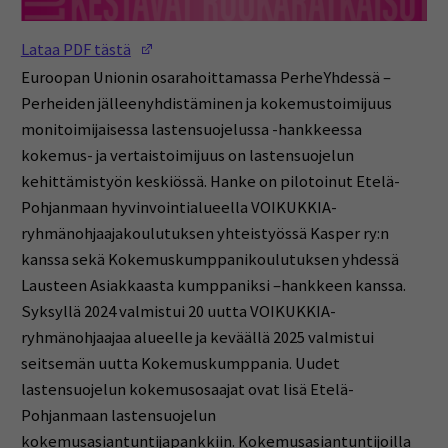
(Opens in a new window)
Lataa PDF tästä
Euroopan Unionin osarahoittamassa PerheYhdessä –
Perheiden jälleenyhdistäminen ja kokemustoimijuus
monitoimijaisessa lastensuojelussa -hankkeessa
kokemus- ja vertaistoimijuus on lastensuojelun
kehittämistyön keskiössä. Hanke on pilotoinut Etelä-
Pohjanmaan hyvinvointialueella VOIKUKKIA-
ryhmänohjaajakoulutuksen yhteistyössä Kasper ry:n
kanssa sekä Kokemuskumppanikoulutuksen yhdessä
Lausteen Asiakkaasta kumppaniksi –hankkeen kanssa.
Syksyllä 2024 valmistui 20 uutta VOIKUKKIA-
ryhmänohjaajaa alueelle ja keväällä 2025 valmistui
seitsemän uutta Kokemuskumppania. Uudet
lastensuojelun kokemusosaajat ovat lisä Etelä-
Pohjanmaan lastensuojelun
kokemusasiantuntijapankkiin. Kokemusasiantuntijoilla