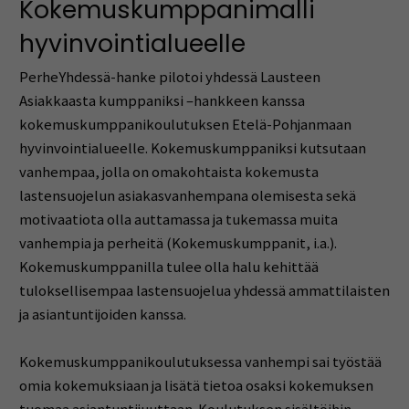
Kokemuskumppanimalli
hyvinvointialueelle
PerheYhdessä-hanke pilotoi yhdessä Lausteen
Asiakkaasta kumppaniksi –hankkeen kanssa
kokemuskumppanikoulutuksen Etelä-Pohjanmaan
hyvinvointialueelle. Kokemuskumppaniksi kutsutaan
vanhempaa, jolla on omakohtaista kokemusta
lastensuojelun asiakasvanhempana olemisesta sekä
motivaatiota olla auttamassa ja tukemassa muita
vanhempia ja perheitä (Kokemuskumppanit, i.a.).
Kokemuskumppanilla tulee olla halu kehittää
tuloksellisempaa lastensuojelua yhdessä ammattilaisten
ja asiantuntijoiden kanssa.
Kokemuskumppanikoulutuksessa vanhempi sai työstää
omia kokemuksiaan ja lisätä tietoa osaksi kokemuksen