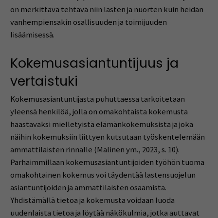
on merkittävä tehtävä niin lasten ja nuorten kuin heidän
vanhempiensakin osallisuuden ja toimijuuden
lisäämisessä.
Kokemusasiantuntijuus ja
vertaistuki
Kokemusasiantuntijasta puhuttaessa tarkoitetaan
yleensä henkilöä, jolla on omakohtaista kokemusta
haastavaksi mielletyistä elämänkokemuksista ja joka
näihin kokemuksiin liittyen kutsutaan työskentelemään
ammattilaisten rinnalle (Malinen ym., 2023, s. 10).
Parhaimmillaan kokemusasiantuntijoiden työhön tuoma
omakohtainen kokemus voi täydentää lastensuojelun
asiantuntijoiden ja ammattilaisten osaamista.
Yhdistämällä tietoa ja kokemusta voidaan luoda
uudenlaista tietoa ja löytää näkökulmia, jotka auttavat