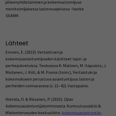
jälleenyhdistäminen ja kokemustoimijuus
monitoimijaisessa lastensuojelussa –hanke
SEAMK
Lähteet
Eronen, E. (2023). Vertaistuen ja
kokemusasiantuntijuuden käsitteet lapsi- ja
perhepalveluissa. Teoksessa K. Malinen, M. Itäpuisto, J.
Moilanen, J. Kiili, & M. Punna (toim.), Vertaistuki ja
kokemukseen perustuva asiantuntijuus lasten ja
perheiden voimavarana (s. 21–42). Vastapaino.
Hietala, O. & Rissanen, P. (2015).
Opas
kokemusasiantuntijatoiminnasta.
Kuntoutussäätiö &
Mielenterveyden keskusliitto.
kokemusasiantuntija-