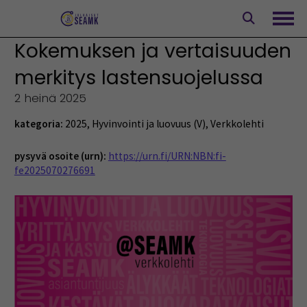
Siirry
sisältöön
Avaa
Kokemuksen ja vertaisuuden
merkitys lastensuojelussa
2 heinä 2025
kategoria:
2025
,
Hyvinvointi ja luovuus (V)
,
Verkkolehti
pysyvä osoite (urn):
https://urn.fi/URN:NBN:fi-
fe2025070276691