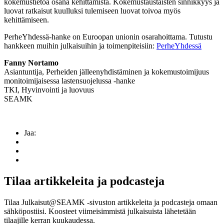
kokemustietoa osana kehittämistä. Kokemustaustaisten sinnikkyys ja
luovat ratkaisut kuulluksi tulemiseen luovat toivoa myös
kehittämiseen.
PerheYhdessä-hanke on Euroopan unionin osarahoittama. Tutustu
hankkeen muihin julkaisuihin ja toimenpiteisiin:
PerheYhdessä
Fanny Nortamo
Asiantuntija, Perheiden jälleenyhdistäminen ja kokemustoimijuus
monitoimijaisessa lastensuojelussa -hanke
TKI, Hyvinvointi ja luovuus
SEAMK
Jaa:
Tilaa artikkeleita ja podcasteja
Tilaa Julkaisut@SEAMK -sivuston artikkeleita ja podcasteja omaan
sähköpostiisi. Koosteet viimeisimmistä julkaisuista lähetetään
tilaajille kerran kuukaudessa.