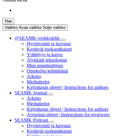
Hae
Valikko
Avaa valikko
Sulje valikko
@SEAMK-verkkolehti
Hyvinvointi ja luovuus
Kestävät ruokaratkaisut
Yrittäjyys ja kasvu
Älykkäät teknologiat
Muu asiantuntijuus
Opiskelija kehittäjänä
Arkisto
Mediatiedot
Kirjoittajan ohjeet | Instructions for authors
SEAMK Journal
Arkisto
Mediatiedot
Kirjoittajan ohjeet | Instructions for authors
Arvioijan ohjeet | Instructions for reviewers
SEAMK Podcast
Hyvinvointi ja luovuus
Kestävät ruokaratkaisut