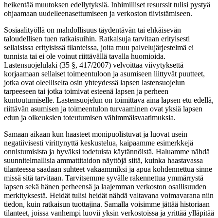
heikentää muutoksen edellytyksiä. Inhimilliset resurssit tulisi pystyä
ohjaamaan uudelleenasettumiseen ja verkoston tiivistämiseen.
Sosiaalityöllä on mahdollisuus täydentävän tai ehkäisevän
taloudellisen tuen ratkaisuihin. Ratkaisuja tarvitaan erityisesti
sellaisissa erityisissä tilanteissa, joita muu palvelujärjestelmä ei
tunnista tai ei ole voinut riittävällä tavalla huomioida.
Lastensuojelulaki (35 §, 417/2007) velvoittaa viivytyksettä
korjaamaan sellaiset toimeentuloon ja asumiseen liittyvät puutteet,
jotka ovat oleelliselta osin yhteydessä lapsen lastensuojelun
tarpeeseen tai jotka toimivat esteenä lapsen ja perheen
kuntoutumiselle. Lastensuojelun on toimittava aina lapsen etu edellä,
riittävän asumisen ja toimeentulon turvaaminen ovat yksiä lapsen
edun ja oikeuksien toteutumisen vähimmäisvaatimuksia.
Samaan aikaan kun haasteet monipuolistuvat ja luovat usein
negatiivisesti virittynyttä keskustelua, kaipaamme esimerkkejä
onnistumisista ja hyväksi todetuista käytännöistä. Haluamme nähdä
suunnitelmallisia ammattitaidon näyttöjä siitä, kuinka haastavassa
tilanteessa saadaan suhteet vakaammiksi ja apua kohdennettua sinne
missä sitä tarvitaan. Tarvitsemme syvälle rakennettua ymmärrystä
lapsen sekä hänen perheensä ja laajemman verkoston osallisuuden
merkityksestä. Heidät tulisi heidät nähdä valtavana voimavarana niin
tiedon, kuin ratkaisun tuottajina. Samalla voisimme jättää historiaan
tilanteet, joissa vanhempi luovii yksin verkostoissa ja yrittää ylläpitää