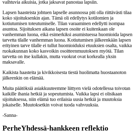
vaihtuvia aikuisia, jotka jaksavat panostaa lapsiin.
Lapsen haasteista johtuen lapselle asunnossa piti olla riittävästi tilaa
koko sijoituksenkin ajan. Tämä oli edellytys kotilomien ja
kotiutumisen toteutumiselle. Tilan varaaminen edellytti isompaa
asuntoa. Sijoituksen aikana lapsen osoite ei kuitenkaan ole
vanhemman luona, eikä esimerkiksi asumistuessa huomioida lapsen
tarvetta tilalle vanhemman luona. Kotiutumisen jälkeenkään lapsen
erityinen tarve tilalle ei tullut huomioiduksi etuuksien osalta, vaikka
ruokakunnan koko kasvoikin osoitteenmuutoksen myötä. Tilan
tarvetta on itse kullakin, mutta vuokrat ovat korkealla yksin
maksavalle.
Kaikista haasteita ja kivikkoisesta tiestä huolimatta huostaanoton
jälkeenkin on elämää.
Muita päätöksiä asiakkuuteemme liittyen vielä odotellessa toivotan
kaikille ihania hetkiä ja sopeutumista. Vaikka lapsi ei olisikaan
sijoituksessa, niin elämä tuo erilaisia uusia hetkiä ja muutoksia
jokaiselle. Muutoksetkin voivat tuoda vahvuuksia.
-Sanna-
PerheYhdessä-hankkeen reflektio