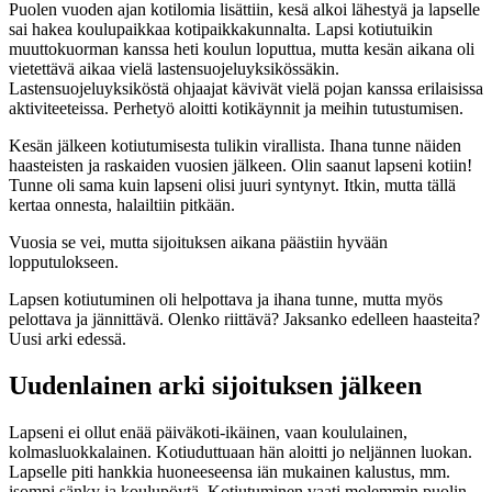
Puolen vuoden ajan kotilomia lisättiin, kesä alkoi lähestyä ja lapselle
sai hakea koulupaikkaa kotipaikkakunnalta. Lapsi kotiutuikin
muuttokuorman kanssa heti koulun loputtua, mutta kesän aikana oli
vietettävä aikaa vielä lastensuojeluyksikössäkin.
Lastensuojeluyksiköstä ohjaajat kävivät vielä pojan kanssa erilaisissa
aktiviteeteissa. Perhetyö aloitti kotikäynnit ja meihin tutustumisen.
Kesän jälkeen kotiutumisesta tulikin virallista. Ihana tunne näiden
haasteisten ja raskaiden vuosien jälkeen. Olin saanut lapseni kotiin!
Tunne oli sama kuin lapseni olisi juuri syntynyt. Itkin, mutta tällä
kertaa onnesta, halailtiin pitkään.
Vuosia se vei, mutta sijoituksen aikana päästiin hyvään
lopputulokseen.
Lapsen kotiutuminen oli helpottava ja ihana tunne, mutta myös
pelottava ja jännittävä. Olenko riittävä? Jaksanko edelleen haasteita?
Uusi arki edessä.
Uudenlainen arki sijoituksen jälkeen
Lapseni ei ollut enää päiväkoti-ikäinen, vaan koululainen,
kolmasluokkalainen. Kotiuduttuaan hän aloitti jo neljännen luokan.
Lapselle piti hankkia huoneeseensa iän mukainen kalustus, mm.
isompi sänky ja koulupöytä. Kotiutuminen vaati molemmin puolin