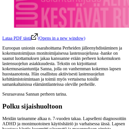
Lataa PDF tästä
(Opens in a new window)
Euroopan unionin osarahoittama Perheiden jälleenyhdistäminen ja
kokemustoimijuus monitoimijaisessa lastensuojelussa -hanke on
saanut luottamuksen jakaa kanssanne erään perheen kokemuksen
lastensuojelun asiakkuudesta. Tekstin on kirjoittanut
kokemusasiantuntija Sanna, jolla on vanhemman kokemus lapsen
huostaanotosta. Hän osallistuu aktiivisesti lastensuojelun
kehittämistoimintaan ja toimii myös vertaisena toisille
samankaltaisissa elämäntilanteissa oleville perheille.
Seuraavassa Sannan perheen tarina.
Polku sijaishuoltoon
Meidän tarinamme alkaa n. 7-vuoden takaa. Lapselleni diagnosoitiin
ADHD ja monimuotoinen käytöshäiriö jo varhaisessa iässä. Lapsen
haastava käytös kuormitti väsynyttä ja masennuksen oireista