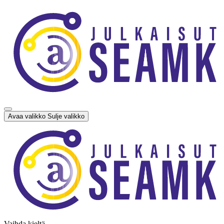
Siirry
sisältöön
Avaa valikko
Sulje valikko
Vaihda kieltä