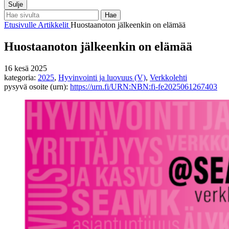
Sulje
Etusivulle
Artikkelit
Huostaanoton jälkeenkin on elämää
Huostaanoton jälkeenkin on elämää
16 kesä 2025
kategoria:
2025
,
Hyvinvointi ja luovuus (V)
,
Verkkolehti
pysyvä osoite (urn):
https://urn.fi/URN:NBN:fi-fe2025061267403