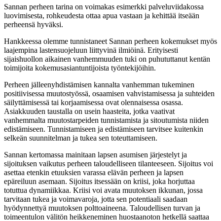
Sannan perheen tarina on voimakas esimerkki palveluviidakossa
luovimisesta, rohkeudesta ottaa apua vastaan ja kehittää itseään
perheensä hyväksi.
Hankkeessa olemme tunnistaneet Sannan perheen kokemukset myös
laajempina lastensuojeluun liittyvinä ilmiöinä. Erityisesti
sijaishuollon aikainen vanhemmuuden tuki on puhututtanut kentän
toimijoita kokemusasiantuntijoista työntekijöihin.
Perheen jälleenyhdistämisen kannalta vanhemman tukeminen
positiivisessa muutostyössä, osaamisen vahvistamisessa ja suhteiden
säilyttämisessä tai korjaamisessa ovat olennaisessa osassa.
Asiakkuuden taustalla on usein haasteita, jotka vaativat
vanhemmalta muutostarpeiden tunnistamista ja sitoutumista niiden
edistämiseen. Tunnistamiseen ja edistämiseen tarvitsee kuitenkin
selkeän suunnitelman ja tukea sen toteuttamiseen.
Sannan kertomassa mainitaan lapsen asumisen järjestelyt ja
sijoituksen vaikutus perheen taloudelliseen tilanteeseen. Sijoitus voi
asettaa etenkin etuuksien varassa elävän perheen ja lapsen
epäreiluun asemaan. Sijoitus itsessään on kriisi, joka horjuttaa
totuttua dynamiikkaa. Kriisi voi avata muutoksen ikkunan, jossa
tarvitaan tukea ja voimavaroja, jotta sen potentiaali saadaan
hyödynnettyä muutoksen polttoaineena. Taloudellisen turvan ja
toimeentulon välitön heikkeneminen huostaanoton hetkellä saattaa