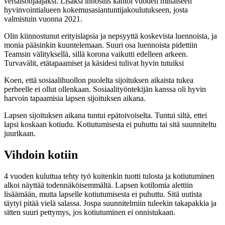
vertaisohjaajaksi. Lisäksi innostus kantoi vuoden mittaiseen
hyvinvointialueen kokemusasiantuntijakoulutukseen, josta
valmistuin vuonna 2021.
Olin kiinnostunut erityislapsia ja nepsyyttä koskevista luennoista, ja
monia pääsinkin kuuntelemaan. Suuri osa luennoista pidettiin
Teamsin välityksellä, sillä korona vaikutti edelleen arkeen.
Turvavälit, etätapaamiset ja käsidesi tulivat hyvin tutuiksi
Koen, että sosiaalihuollon puolelta sijoituksen aikaista tukea
perheelle ei ollut ollenkaan. Sosiaalityöntekijän kanssa oli hyvin
harvoin tapaamisia lapsen sijoituksen aikana.
Lapsen sijoituksen aikana tuntui epätoivoiselta. Tuntui siltä, ettei
lapsi koskaan kotiudu. Kotiutumisesta ei puhuttu tai sitä suunniteltu
juurikaan.
Vihdoin kotiin
4 vuoden kuluttua tehty työ kuitenkin tuotti tulosta ja kotiutuminen
alkoi näyttää todennäköisemmältä. Lapsen kotilomia alettiin
lisäämään, mutta lapselle kotiutumisesta ei puhuttu. Sitä uutista
täytyi pitää vielä salassa. Jospa suunnitelmiin tuleekin takapakkia ja
sitten suuri pettymys, jos kotiutuminen ei onnistukaan.