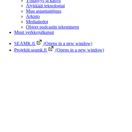
Yrittäjyys ja kasvu
Älykkäät teknologiat
Muu asiantuntijuus
Arkisto
Mediatiedot
Ohjeet podcastin tekemiseen
Muut verkkojulkaisut
SEAMK.fi
(Opens in a new window)
Projektit.seamk.fi
(Opens in a new window)