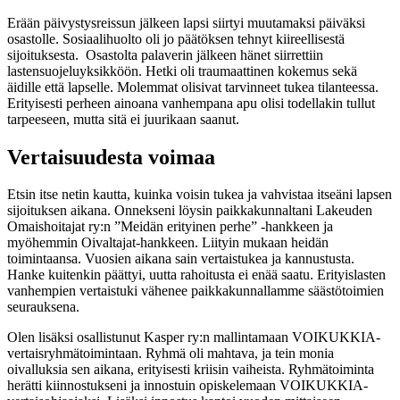
Erään päivystysreissun jälkeen lapsi siirtyi muutamaksi päiväksi
osastolle. Sosiaalihuolto oli jo päätöksen tehnyt kiireellisestä
sijoituksesta. Osastolta palaverin jälkeen hänet siirrettiin
lastensuojeluyksikköön. Hetki oli traumaattinen kokemus sekä
äidille että lapselle. Molemmat olisivat tarvinneet tukea tilanteessa.
Erityisesti perheen ainoana vanhempana apu olisi todellakin tullut
tarpeeseen, mutta sitä ei juurikaan saanut.
Vertaisuudesta voimaa
Etsin itse netin kautta, kuinka voisin tukea ja vahvistaa itseäni lapsen
sijoituksen aikana. Onnekseni löysin paikkakunnaltani Lakeuden
Omaishoitajat ry:n ”Meidän erityinen perhe” -hankkeen ja
myöhemmin Oivaltajat-hankkeen. Liityin mukaan heidän
toimintaansa. Vuosien aikana sain vertaistukea ja kannustusta.
Hanke kuitenkin päättyi, uutta rahoitusta ei enää saatu. Erityislasten
vanhempien vertaistuki vähenee paikkakunnallamme säästötoimien
seurauksena.
Olen lisäksi osallistunut Kasper ry:n mallintamaan VOIKUKKIA-
vertaisryhmätoimintaan. Ryhmä oli mahtava, ja tein monia
oivalluksia sen aikana, erityisesti kriisin vaiheista. Ryhmätoiminta
herätti kiinnostukseni ja innostuin opiskelemaan VOIKUKKIA-