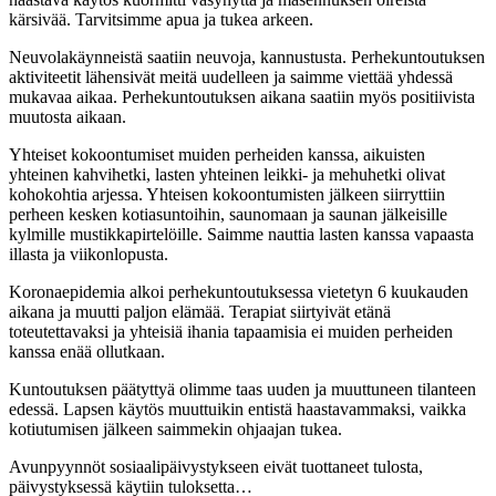
kärsivää. Tarvitsimme apua ja tukea arkeen.
Neuvolakäynneistä saatiin neuvoja, kannustusta. Perhekuntoutuksen
aktiviteetit lähensivät meitä uudelleen ja saimme viettää yhdessä
mukavaa aikaa. Perhekuntoutuksen aikana saatiin myös positiivista
muutosta aikaan.
Yhteiset kokoontumiset muiden perheiden kanssa, aikuisten
yhteinen kahvihetki, lasten yhteinen leikki- ja mehuhetki olivat
kohokohtia arjessa. Yhteisen kokoontumisten jälkeen siirryttiin
perheen kesken kotiasuntoihin, saunomaan ja saunan jälkeisille
kylmille mustikkapirtelöille. Saimme nauttia lasten kanssa vapaasta
illasta ja viikonlopusta.
Koronaepidemia alkoi perhekuntoutuksessa vietetyn 6 kuukauden
aikana ja muutti paljon elämää. Terapiat siirtyivät etänä
toteutettavaksi ja yhteisiä ihania tapaamisia ei muiden perheiden
kanssa enää ollutkaan.
Kuntoutuksen päätyttyä olimme taas uuden ja muuttuneen tilanteen
edessä. Lapsen käytös muuttuikin entistä haastavammaksi, vaikka
kotiutumisen jälkeen saimmekin ohjaajan tukea.
Avunpyynnöt sosiaalipäivystykseen eivät tuottaneet tulosta,
päivystyksessä käytiin tuloksetta…