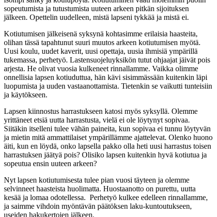
sopeutumista ja tutustumista uuteen arkeen pitkän sijoituksen
jälkeen. Opettelin uudelleen, mistä lapseni tykkää ja mistä ei.
Kotiutumisen jälkeisenä syksynä kohtasimme erilaisia haasteita,
olihan tässä tapahtunut suuri muutos arkeen kotiutumisen myötä.
Uusi koulu, uudet kaverit, uusi opettaja, uusia ihmisiä ympärillä
tukemassa, perhetyö. Lastensuojeluyksikön tutut ohjaajat jäivät pois
arjesta. He olivat vuosia kulkeneet rinnallamme. Vaikka olimme
onnellisia lapsen kotiuduttua, hän kävi sisimmässään kuitenkin läpi
luopumista ja uuden vastaanottamista. Tietenkin se vaikutti tunteisiin
ja käytökseen.
Lapsen kiinnostus harrastukseen katosi myös syksyllä. Olemme
yrittäneet etsiä uutta harrastusta, vielä ei ole löytynyt sopivaa.
Siitäkin itselleni tulee vähän paineita, kun sopivaa ei tunnu löytyvän
ja mietin mitä ammattilaiset ympärillämme ajattelevat. Olenko huono
äiti, kun en löydä, onko lapsella pakko olla heti uusi harrastus toisen
harrastuksen jäätyä pois? Olisiko lapsen kuitenkin hyvä kotiutua ja
sopeutua ensin uuteen arkeen?
Nyt lapsen kotiutumisesta tulee pian vuosi täyteen ja olemme
selvinneet haasteista huolimatta. Huostaanotto on purettu, uutta
kesää ja lomaa odotellessa. Perhetyö kulkee edelleen rinnallamme,
ja saimme vihdoin myöntävän päätöksen laku-kuntoutukseen,
useiden hakukertojen jälkeen.