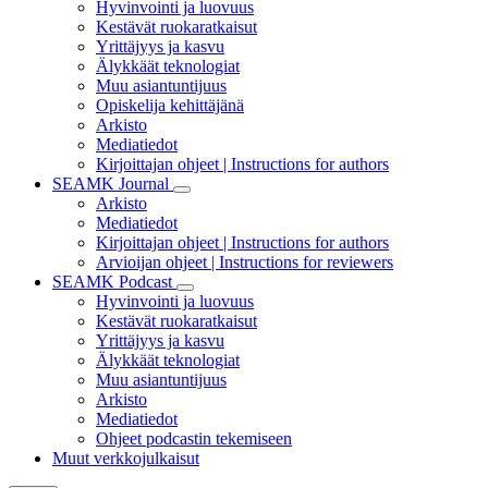
Hyvinvointi ja luovuus
Kestävät ruokaratkaisut
Yrittäjyys ja kasvu
Älykkäät teknologiat
Muu asiantuntijuus
Opiskelija kehittäjänä
Arkisto
Mediatiedot
Kirjoittajan ohjeet | Instructions for authors
SEAMK Journal
Arkisto
Mediatiedot
Kirjoittajan ohjeet | Instructions for authors
Arvioijan ohjeet | Instructions for reviewers
SEAMK Podcast
Hyvinvointi ja luovuus
Kestävät ruokaratkaisut
Yrittäjyys ja kasvu
Älykkäät teknologiat
Muu asiantuntijuus
Arkisto
Mediatiedot
Ohjeet podcastin tekemiseen
Muut verkkojulkaisut