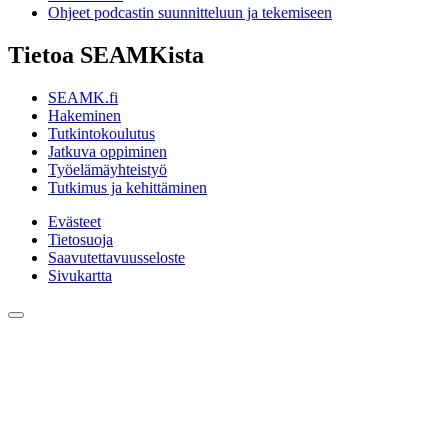
Ohjeet podcastin suunnitteluun ja tekemiseen
Tietoa SEAMKista
SEAMK.fi
Hakeminen
Tutkintokoulutus
Jatkuva oppiminen
Työelämäyhteistyö
Tutkimus ja kehittäminen
Evästeet
Tietosuoja
Saavutettavuusseloste
Sivukartta