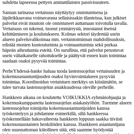
suhdetta lapseensa pettyen ammattilaisten passivisuuteen.
Sannan tarinassa vertaisuus näyttäytyy onnistumisena ja
läpileikkaavana voimavarana sellaisissakin tilanteissa, kun julkiset
palvelut eivät muutoin ole onnistuneet auttamaan toivotulla tavalla.
Vertaisuus on tukenut, tuonut ymmärrystä, innostanut itsensä
kehittämiseen ja koulutukseen. Kolmas sektori täydentää usein
alueen palveluvalikoimaa mm. vertaistoiminnan mahdollisuuksin,
edistää monien kuntoutumista ja voimaantumista sekä purkaa
häpeän aiheuttamia esteitä. On surullista, että palvelut perustuvat
usein väliaikaiselle rahoitukselle ja päättyvät ennen kuin toimintaa
saadaan osaksi pysyvää toimintaa.
PerheYhdessä-hanke haluaa tuoda lastensuojelun vertaisuuden ja
kokemusasiantuntijuuden osaksi hyvinvointialueen pysyvää
toimintaa. Koordinoidun vertaistuen merkitys on kiistämätön, se
tulee turvata lastensuojelun asiakkuudessa oleville perheille.
Hankkeen aikana on koulutettu VOIKUKKIA-ryhmänohjaajia ja
kokemuskumppaneita lastensuojelun asiakastyöhön. Tuemme alueen
lastensuojelun toimijoita kokemusasiantuntijoiden kanssa
työskentelyyn ja johdamme esimerkillä, sillä hankkeessa
työskennellään hakuvaiheesta hankkeen loppuun saakka tiiviisti
kokemustaustaisten henkilöiden kanssa. Hankkeen asiantuntijana
olen suunnattoman kiitollinen siitä, että saamme hyödyntää