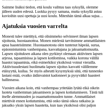
Saimme lisäksi tiedon, että koulu vaihtuu taas syksyllä, olemme
jälleen uuden edessä. Luokka pysyy samana, mutta syksyllä astuu
kuvioihin uusi opettaja ja uusi koulu. Mitenhän tämä alkaa sujua…
Ajatuksia vuosien varrelta
Monesti tulee mietittyä, että olisimmeko selvinneet ilman lapsen
sijoitusta, huostaanottoa. Monen mielestä tarvitsimme ammattilaisten
apua haasteisiimme. Huostaanotosta olen tuntenut häpeää, surua,
epäonnistumista vanhempana, kasvattajana ja jaksamattomuutta.
Lapsen sijoituksen aikana olen pyrkinyt olemaan aktiivinen lapsen
arjessa, tapaamisissa ja lapsen kotilomissa, vaikka korona välillä
haastoi tapaamisia, eikä esimerkiksi yksikössä voinut vierailla.
Aktiivisuudestani huolimatta lapsen sijoitus kasvatti välillemme
etäisyyttä, kuilua. Se myös aiheutti kysymyksiä siitä, että tunnenko
lastani enää, ovatko äidinvaistot kadonneet ja pysyvätkö haasteet
hallinnassa.
Vuosien aikana koin, että vanhempaa yritetään lytätä eikä oikein
luoteta vanhemman jaksamiseen ja lapsen kotiutumiseen. Tästä tuli
itselle alemmuuden ja osaamattomuuden tunne. Ammattilaiset
miettivät ennen kotiutumista, että onko tämä oikea ratkaisu ja
jaksatko yksin lapsen haasteita, kun taas yksikössä olisi paljon