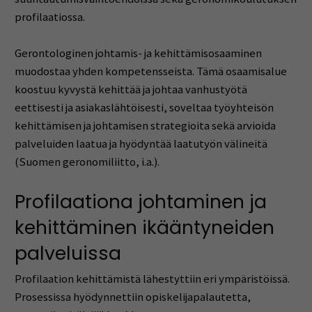
profilaatiossa.
Gerontologinen johtamis- ja kehittämisosaaminen
muodostaa yhden kompetensseista. Tämä osaamisalue
koostuu kyvystä kehittää ja johtaa vanhustyötä
eettisesti ja asiakaslähtöisesti, soveltaa työyhteisön
kehittämisen ja johtamisen strategioita sekä arvioida
palveluiden laatua ja hyödyntää laatutyön välineitä
(Suomen geronomiliitto, i.a.).
Profilaationa johtaminen ja
kehittäminen ikääntyneiden
palveluissa
Profilaation kehittämistä lähestyttiin eri ympäristöissä.
Prosessissa hyödynnettiin opiskelijapalautetta,