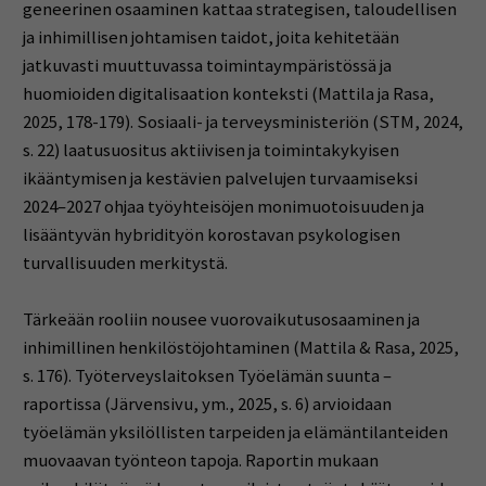
geneerinen osaaminen kattaa strategisen, taloudellisen
ja inhimillisen johtamisen taidot, joita kehitetään
jatkuvasti muuttuvassa toimintaympäristössä ja
huomioiden digitalisaation konteksti (Mattila ja Rasa,
2025, 178-179). Sosiaali- ja terveysministeriön (STM, 2024,
s. 22) laatusuositus aktiivisen ja toimintakykyisen
ikääntymisen ja kestävien palvelujen turvaamiseksi
2024–2027 ohjaa työyhteisöjen monimuotoisuuden ja
lisääntyvän hybridityön korostavan psykologisen
turvallisuuden merkitystä.
Tärkeään rooliin nousee vuorovaikutusosaaminen ja
inhimillinen henkilöstöjohtaminen (Mattila & Rasa, 2025,
s. 176). Työterveyslaitoksen Työelämän suunta –
raportissa (Järvensivu, ym., 2025, s. 6) arvioidaan
työelämän yksilöllisten tarpeiden ja elämäntilanteiden
muovaavan työnteon tapoja. Raportin mukaan