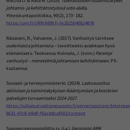
Mattila O. & Rasa M. (2025).
Tulevaisuuden osaamistarpeet
johtamis- ja kehittämistyössä sote-alalla.
Yhteiskuntapolitiikka, 90(2), 173- 182.
https://urn.fi/URN:NBN:fi-fe2025040824878
Räisänen, R., Valvanne, J. (2017). Vanhustyö tarvitsee
uudenlaista johtamista – tavoitteeksi asiakkaan hyvä
elämänlaatu. Teoksessa: Kulmala, J. (toim.)
Parempi
vanhustyö – menetelmiä johtamisen kehittämiseen.
PS-
kustannus
Sosiaali- ja terveysministeriö. (2024).
Laatusuositus
aktiivisen ja toimintakykyisen ikääntymisen ja kestävien
palvelujen turvaamiseksi 2024-2027
.
https://julkaisut.valtioneuvosto.fi/server/api/core/bitstre
8631-47c8-b9d0-f6acb8caf692/content
Suomen geronomiliitto ry. (i.a.).
Geronomi AMK