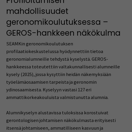
Profiloitumisen
mahdollisuudet
geronomikoulutuksessa –
GEROS-hankkeen näkökulma
SEAMKin geronomikoulutuksen
profilaatiokeskustelussa hyödynnettiin tietoa
geronomialumneille tehdystä kyselystä. GEROS-
hankkeessa toteutettiin valtakunnallisesti alumneille
kysely (2025), jossa kysyttiin heidän näkemyksiään
työelämäosaamisen tarpeista ja geronomin
ydinosaamisesta. Kyselyyn vastasi 127 eri
ammattikorkeakouluista valmistunutta alumnia.
Alumnikyselyn alustavissa tuloksissa korostuivat
gerontologisen johtamisen näkökulmasta erityisesti
itsensä johtamiseen, ammatilliseen kasvuun ja