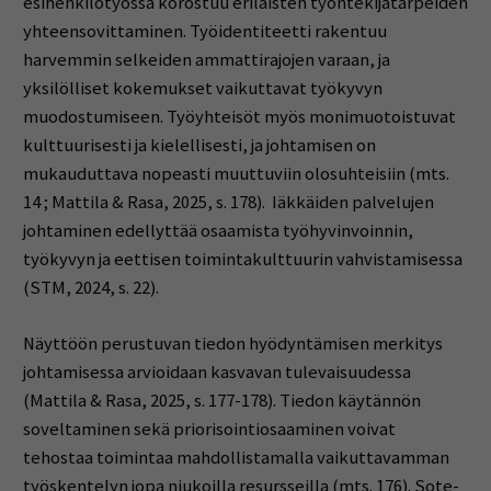
esihenkilötyössä korostuu erilaisten työntekijätarpeiden
yhteensovittaminen. Työidentiteetti rakentuu
harvemmin selkeiden ammattirajojen varaan, ja
yksilölliset kokemukset vaikuttavat työkyvyn
muodostumiseen. Työyhteisöt myös monimuotoistuvat
kulttuurisesti ja kielellisesti, ja johtamisen on
mukauduttava nopeasti muuttuviin olosuhteisiin (mts.
14 ; Mattila & Rasa, 2025, s. 178). Iäkkäiden palvelujen
johtaminen edellyttää osaamista työhyvinvoinnin,
työkyvyn ja eettisen toimintakulttuurin vahvistamisessa
(STM, 2024, s. 22).
Näyttöön perustuvan tiedon hyödyntämisen merkitys
johtamisessa arvioidaan kasvavan tulevaisuudessa
(Mattila & Rasa, 2025, s. 177-178). Tiedon käytännön
soveltaminen sekä priorisointiosaaminen voivat
tehostaa toimintaa mahdollistamalla vaikuttavamman
työskentelyn jopa niukoilla resursseilla (mts. 176). Sote-