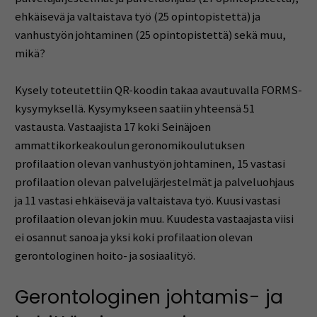
ehkäisevä ja valtaistava työ (25 opintopistettä) ja
vanhustyön johtaminen (25 opintopistettä) sekä muu,
mikä?
Kysely toteutettiin QR-koodin takaa avautuvalla FORMS-
kysymyksellä. Kysymykseen saatiin yhteensä 51
vastausta. Vastaajista 17 koki Seinäjoen
ammattikorkeakoulun geronomikoulutuksen
profilaation olevan vanhustyön johtaminen, 15 vastasi
profilaation olevan palvelujärjestelmät ja palveluohjaus
ja 11 vastasi ehkäisevä ja valtaistava työ. Kuusi vastasi
profilaation olevan jokin muu. Kuudesta vastaajasta viisi
ei osannut sanoa ja yksi koki profilaation olevan
gerontologinen hoito- ja sosiaalityö.
Gerontologinen johtamis- ja