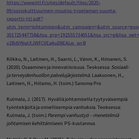
https://www.ttl.fi/sites/default/files/2025-
09/sosiokulttuurinen-muutos-tyoelaman-suunta-
raportti-ttl.pdf?
utm_term=johtaminen&utm_campaign=&utm_source=goo
301725447758&hsa_grp=192555734051&hsa_src=g&hsa_ne
v2BdVNjatXJWFC0EaAuD8EALw_wcB
Kilkku, N., Laitinen, H., Saarni, L., Vänni, K., Himanen, S.
(2020). Osaaminen ja innovatiivisuus. Teoksessa:
Sosiaali-
ja terveydenhuollon palvelujärjestelmä.
Laaksonen, H.,
Laitinen, H., Hiilamo, H. (toim.) Sanoma Pro
Kulmala, J. (2017). Hyvällä johtamisella tyytyväisempiä
työntekijöitä ja onnellisempia vanhuksia. Teoksessa:
Kulmala, J. (toim.)
Parempi vanhustyö – menetelmiä
johtamisen kehittämiseen
. PS-kustannus