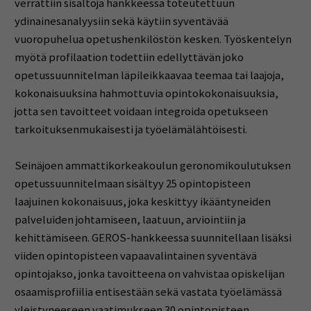
verrattiin sisältöjä hankkeessa toteutettuun
ydinainesanalyysiin sekä käytiin syventävää
vuoropuhelua opetushenkilöstön kesken. Työskentelyn
myötä profilaation todettiin edellyttävän joko
opetussuunnitelman läpileikkaavaa teemaa tai laajoja,
kokonaisuuksina hahmottuvia opintokokonaisuuksia,
jotta sen tavoitteet voidaan integroida opetukseen
tarkoituksenmukaisesti ja työelämälähtöisesti.
Seinäjoen ammattikorkeakoulun geronomikoulutuksen
opetussuunnitelmaan sisältyy 25 opintopisteen
laajuinen kokonaisuus, joka keskittyy ikääntyneiden
palveluiden johtamiseen, laatuun, arviointiin ja
kehittämiseen. GEROS-hankkeessa suunnitellaan lisäksi
viiden opintopisteen vapaavalintainen syventävä
opintojakso, jonka tavoitteena on vahvistaa opiskelijan
osaamisprofiilia entisestään sekä vastata työelämässä
yleistyneeseen vaatimukseen 30 opintopisteen