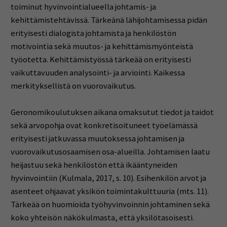
toiminut hyvinvointialueella johtamis- ja
kehittämistehtävissä. Tärkeänä lähijohtamisessa pidän
erityisesti dialogista johtamista ja henkilöstön
motivointia sekä muutos- ja kehittämismyönteistä
työotetta. Kehittämistyössä tärkeää on erityisesti
vaikuttavuuden analysointi- ja arviointi. Kaikessa
merkityksellistä on vuorovaikutus.
Geronomikoulutuksen aikana omaksutut tiedot ja taidot
sekä arvopohja ovat konkretisoituneet työelämässä
erityisesti jatkuvassa muutoksessa johtamisen ja
vuorovaikutusosaamisen osa-alueilla. Johtamisen laatu
heijastuu sekä henkilöstön että ikääntyneiden
hyvinvointiin (Kulmala, 2017, s. 10). Esihenkilön arvot ja
asenteet ohjaavat yksikön toimintakulttuuria (mts. 11).
Tärkeää on huomioida työhyvinvoinnin johtaminen sekä
koko yhteisön näkökulmasta, että yksilötasoisesti.