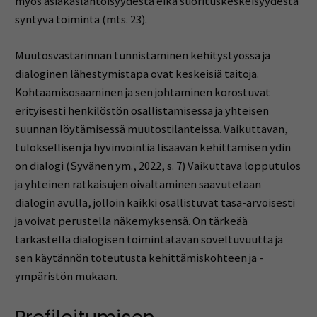
myös asiakaslähtöisyydestä eikä suorituskeskeisyydestä
syntyvä toiminta (mts. 23).
Muutosvastarinnan tunnistaminen kehitystyössä ja
dialoginen lähestymistapa ovat keskeisiä taitoja.
Kohtaamisosaaminen ja sen johtaminen korostuvat
erityisesti henkilöstön osallistamisessa ja yhteisen
suunnan löytämisessä muutostilanteissa. Vaikuttavan,
tuloksellisen ja hyvinvointia lisäävän kehittämisen ydin
on dialogi (Syvänen ym., 2022, s. 7) Vaikuttava lopputulos
ja yhteinen ratkaisujen oivaltaminen saavutetaan
dialogin avulla, jolloin kaikki osallistuvat tasa-arvoisesti
ja voivat perustella näkemyksensä. On tärkeää
tarkastella dialogisen toimintatavan soveltuvuutta ja
sen käytännön toteutusta kehittämiskohteen ja -
ympäristön mukaan.