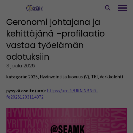
Siirry
sisältöön
Avaa
Geronomi johtajana ja
kehittäjänä –profilaatio
vastaa työelämän
odotuksiin
3 joulu 2025
kategoria:
2025
,
Hyvinvointi ja luovuus (V)
,
TKI
,
Verkkolehti
pysyvä osoite (urn):
https://urn.fi/URN:NBN:fi-
fe20251203114072