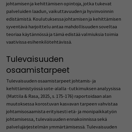
johtamisen ja kehittämisen opintoja, jotka tukevat
palveluiden laadun, vaikuttavuuden ja hyvinvoinnin
edistämistä. Koulutuksessa johtamisen ja kehittämisen
syventävä harjoittelu antaa mahdollisuuden soveltaa
teoriaa käytännössä ja tämä edistää valmiuksia toimia
vaativissa esihenkilötehtävissä.
Tulevaisuuden
osaamistarpeet
Tulevaisuuden osaamistarpeet johtamis- ja
kehittämistyössä sote-alalla -tutkimuksen analyysissa
(Mattila & Rasa, 2025, s. 175-176) raportoidaan alan
muutoksessa korostuvan kasvavan tarpeen vahvistaa
johtamisosaamista erityisesti etä- ja monipaikkatyön
johtamisessa, tulevaisuuden ennakoinnissa sekä
palvelujärjestelmän ymmärtämisessä. Tulevaisuuden