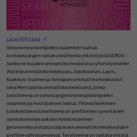
(Opens in a new window)
Lataa PDF tästä
Geronomiopiskelijoiden osaamisen laatua
korkeakoulujen valtakunnallisella yhteistyöllä GEROS -
hanke on kuuden ammattikorkeakoulun yhteistyöhanke
(Karelia ammattikorkeakoulu, Satakunnan, Lapin,
Kaakkois-Suomen ja Seinäjoen ammattikorkeakoulut
sekä Metropolia ammattikorkeakoulu), jonka
tavoitteena on vahvistaa geronomiopiskelijoiden
osaamista ja koulutuksen laatua. Yhtenä hankkeen
tuloksellisena tavoitteena oli profiloivien syventävien
opintokokonaisuuksien hyödyntäminen
geronomikoulutusta tarjoavien ammattikorkeakoulujen
profiilin vahvistamisessa. Tavoitteena on vastata entistä