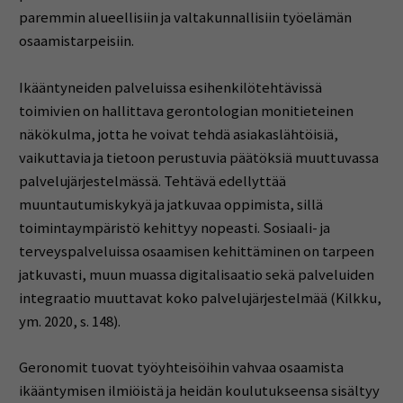
paremmin alueellisiin ja valtakunnallisiin työelämän
osaamistarpeisiin.
Ikääntyneiden palveluissa esihenkilötehtävissä
toimivien on hallittava gerontologian monitieteinen
näkökulma, jotta he voivat tehdä asiakaslähtöisiä,
vaikuttavia ja tietoon perustuvia päätöksiä muuttuvassa
palvelujärjestelmässä. Tehtävä edellyttää
muuntautumiskykyä ja jatkuvaa oppimista, sillä
toimintaympäristö kehittyy nopeasti. Sosiaali- ja
terveyspalveluissa osaamisen kehittäminen on tarpeen
jatkuvasti, muun muassa digitalisaatio sekä palveluiden
integraatio muuttavat koko palvelujärjestelmää (Kilkku,
ym. 2020, s. 148).
Geronomit tuovat työyhteisöihin vahvaa osaamista
ikääntymisen ilmiöistä ja heidän koulutukseensa sisältyy