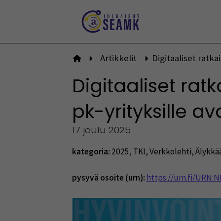
Siirry
sisältöön
Artikkelit
Digitaaliset ratk
Etusivulle
Digitaaliset rat
pk-yrityksille a
17 joulu 2025
kategoria:
2025
,
TKI
,
Verkkolehti
,
Älykkää
pysyvä osoite (urn):
https://urn.fi/URN: