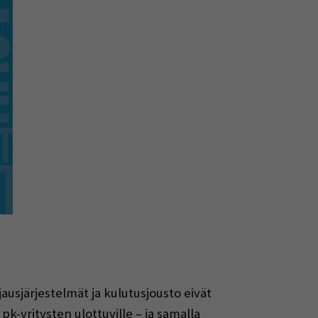
jausjärjestelmät ja kulutusjousto eivät
-yritysten ulottuville – ja samalla