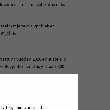
luvaiheessa. Tämä vähentää riskiä ja
jestelmät ja tekoälypohjaiset
mijoille.
rattuna vuoden 2020 ennusteisiin.
ille, joiden kulutus ylittää 2 800
 3–5 vuodessa, ja EU:n
ymässä.
a osa liittyy kolmansien osapuolien