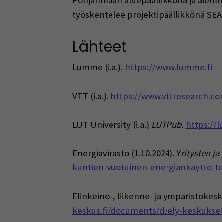
Pohjanmaan aluepäällikkönä ja aiemmi
työskentelee projektipäällikkönä SE
Lähteet
Lumme (i.a.).
https://www.lumme.fi
VTT (i.a.).
https://www.vttresearch.co
LUT University (i.a.)
LUTPub.
https://l
Energiavirasto (1.10.2024). Y
ritysten j
kuntien-vuotuinen-energiankaytto-t
Elinkeino-, liikenne- ja ympäristökesk
keskus.fi/documents/d/ely-keskukset