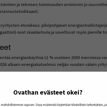
intien ja teknisen toimivuuden arvioinnin jo suunnitte
ustannustehokkaasti.
uuryritysten etuoikeus: pilvipohjaiset energianhallintajär
aattori) ovat skaalautuvia ja soveltuvat myös pienille toi
teet
entää energiankäyttöä 11 % vuoteen 2030 mennessä ver
026 alkaen energiakatselmus neljän vuoden välein yrityks
atehokkuustoimet maksavat itsensä takaisin keskimäärin
-avustus. max,10 000 €/yritys) tukevat pk-yrityksiä siirt
Ovathan evästeet okei?
luetu
 mahdollisimman sujuvan. Osaa evästeistä käytetään tilastollisiin tarkoituksiin, j