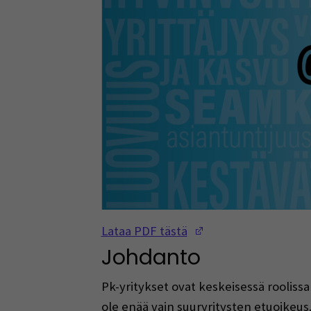
(Opens in a new w
Lataa PDF tästä
Johdanto
Pk-yritykset ovat keskeisessä roolissa
ole enää vain suuryritysten etuoikeu