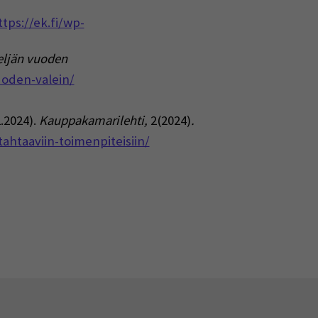
ttps://ek.fi/wp-
eljän vuoden
uoden-valein/
.2024).
Kauppakamarilehti,
2(2024)
.
ahtaaviin-toimenpiteisiin/