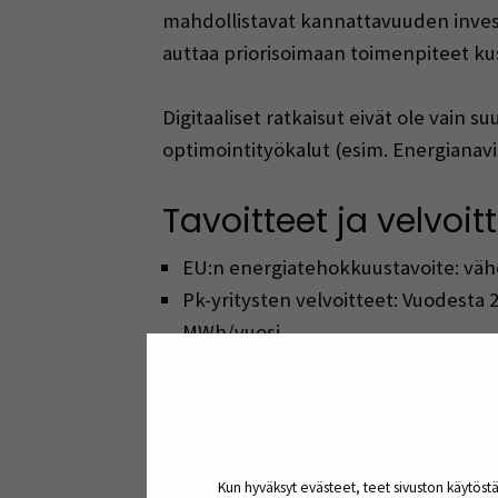
mahdollistavat kannattavuuden investo
auttaa priorisoimaan toimenpiteet k
Digitaaliset ratkaisut eivät ole vain s
optimointityökalut (esim. Energianavig
Tavoitteet ja velvoit
EU:n energiatehokkuustavoite: väh
Pk-yritysten velvoitteet: Vuodesta 2
MWh/vuosi.
Investointien kannattavuus: Energi
rahoitusinstrumentit (esim. EENergy
Tulevaisuuden kilpai
Kun hyväksyt evästeet, teet sivuston käytöstä