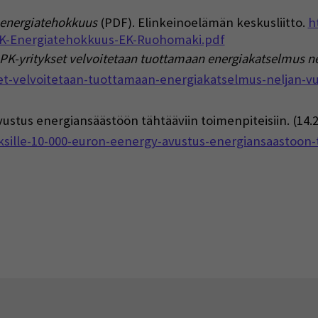
 energiatehokkuus
(PDF). Elinkeinoelämän keskusliitto.
h
PK-Energiatehokkuus-EK-Ruohomaki.pdf
PK-yritykset velvoitetaan tuottamaan energiakatselmus n
kset-velvoitetaan-tuottamaan-energiakatselmus-neljan-v
vustus energiansäästöön tähtääviin toimenpiteisiin. (14.2
yksille-10-000-euron-eenergy-avustus-energiansaastoon-t