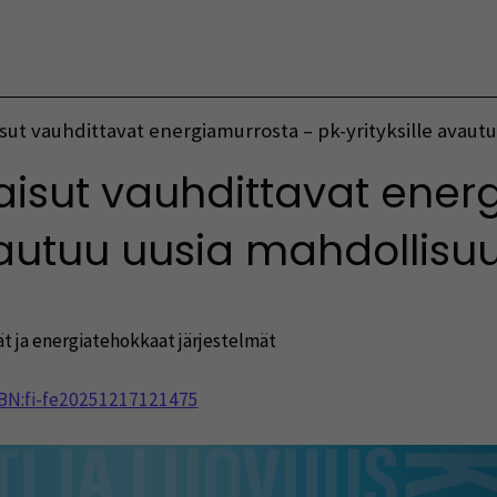
Vaihda kieltä
aisut vauhdittavat energiamurrosta – pk-yrityksille avaut
kaisut vauhdittavat ene
vautuu uusia mahdollisu
t ja energiatehokkaat järjestelmät
NBN:fi-fe20251217121475