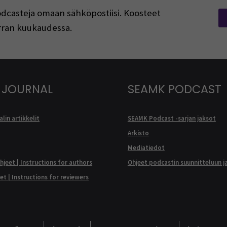
podcasteja omaan sähköpostiisi. Koosteet
kerran kuukaudessa.
 JOURNAL
SEAMK PODCAST
lin artikkelit
SEAMK Podcast -sarjan jaksot
Arkisto
Mediatiedot
ohjeet | Instructions for authors
Ohjeet podcastin suunnitteluun j
eet | Instructions for reviewers