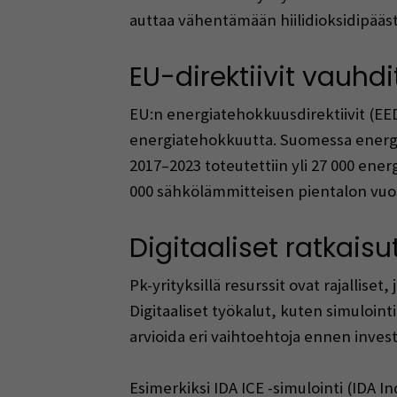
auttaa vähentämään hiilidioksidipääs
EU-direktiivit vauhd
EU:n energiatehokkuusdirektiivit (EE
energiatehokkuutta. Suomessa energia
2017–2023 toteutettiin yli 27 000 ene
000 sähkölämmitteisen pientalon vuosi
Digitaaliset ratkais
Pk-yrityksillä resurssit ovat rajallise
Digitaaliset työkalut, kuten simuloi
arvioida eri vaihtoehtoja ennen invest
Esimerkiksi IDA ICE -simulointi (IDA