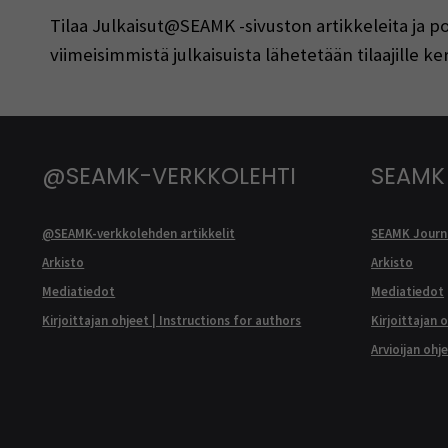
Tilaa Julkaisut@SEAMK -sivuston artikkeleita ja 
viimeisimmistä julkaisuista lähetetään tilaajille 
@SEAMK-VERKKOLEHTI
SEAMK
@SEAMK-verkkolehden artikkelit
SEAMK Journa
Arkisto
Arkisto
Mediatiedot
Mediatiedot
Kirjoittajan ohjeet | Instructions for authors
Kirjoittajan 
Arvioijan ohj