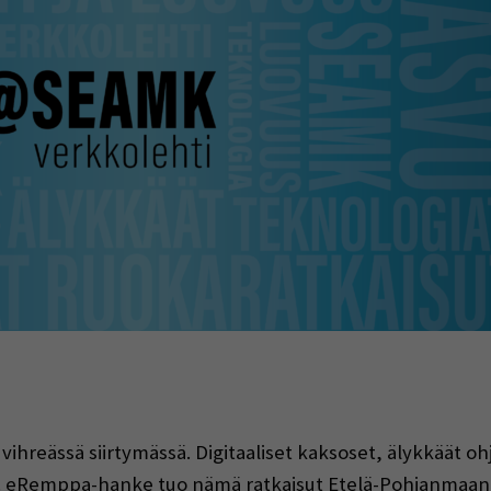
indow)
 vihreässä siirtymässä. Digitaaliset kaksoset, älykkäät oh
s. eRemppa-hanke tuo nämä ratkaisut Etelä-Pohjanmaan pk