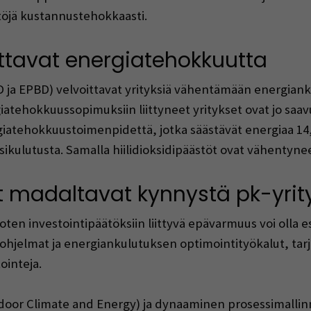
töjä kustannustehokkaasti.
ittavat energiatehokkuutta
D ja EPBD) velvoittavat yrityksiä vähentämään energia
tehokkuussopimuksiin liittyneet yritykset ovat jo saavu
rgiatehokkuustoimenpidettä, jotka säästävät energiaa 14
kulutusta. Samalla hiilidioksidipäästöt ovat vähentyneet
ut madaltavat kynnystä pk-yrity
t, joten investointipäätöksiin liittyvä epävarmuus voi olla
ntiohjelmat ja energiankulutuksen optimointityökalut, t
ointeja.
 Indoor Climate and Energy) ja dynaaminen prosessimalli