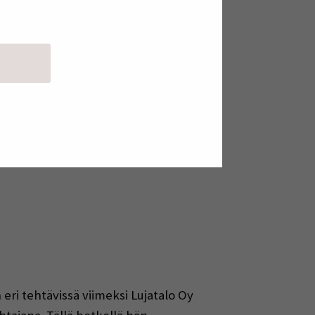
 ottavat käyttöön digitaaliset
tuullisuusvaatimuksiin. EU:n
on.
isut tekevät hiilineutraaliudesta
an.
ätietoja hankkeesta löytyy SEAMKin
eri tehtävissä viimeksi Lujatalo Oy