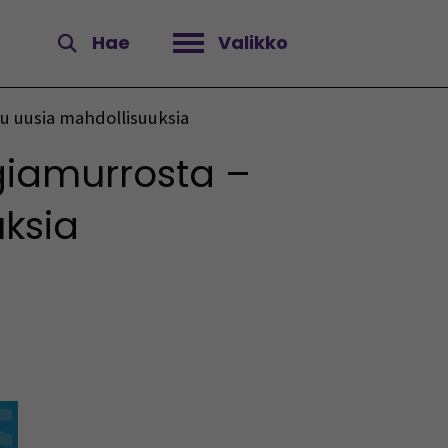
Hae
Valikko
Avaa valikko
uu uusia mahdollisuuksia
rgiamurrosta –
uksia