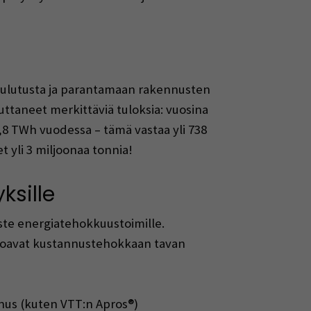
nkulutusta ja parantamaan rakennusten
ttaneet merkittäviä tuloksia: vuosina
,8 TWh vuodessa – tämä vastaa yli 738
 yli 3 miljoonaa tonnia!
ksille
 este energiatehokkuustoimille.
arjoavat kustannustehokkaan tavan
nnus (kuten VTT:n Apros®)