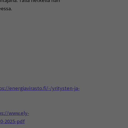
tajana. Tällä hetkellä hän
essa.
ps://energiavirasto.fi/-/yritysten-ja-
ps://www.ely-
10-2025-pdf