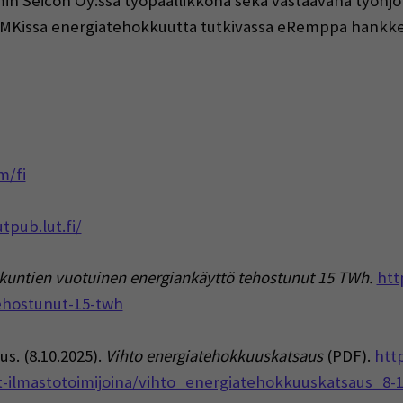
n Seicon Oy:ssä työpäällikkönä sekä vastaavana työnjoh
AMKissa energiatehokkuutta tutkivassa eRemppa hankke
m/fi
utpub.lut.fi/
a kuntien vuotuinen energiankäyttö tehostunut 15 TWh.
htt
ehostunut-15-twh
us. (8.10.2025).
Vihto energiatehokkuuskatsaus
(PDF).
htt
-ilmastotoimijoina/vihto_energiatehokkuuskatsaus_8-