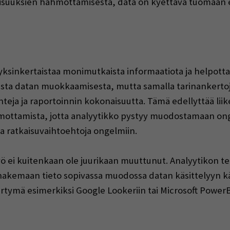
lisuuksien hahmottamisesta, data on kyettävä tuomaan 
a
ksinkertaistaa monimutkaista informaatiota ja helpotta
mista datan muokkaamisesta, mutta samalla tarinankertoj
nteja ja raportoinnin kokonaisuutta. Tämä edellyttää lii
mottamista, jotta analyytikko pystyy muodostamaan o
ta ratkaisuvaihtoehtoja ongelmiin.
ö ei kuitenkaan ole juurikaan muuttunut. Analyytikon teh
 hakemaan tieto sopivassa muodossa datan käsittelyyn käy
irtymä esimerkiksi Google Lookeriin tai Microsoft PowerB