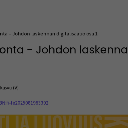
Vaihda kieltä
ta – Johdon laskennan digitalisaatio osa 1
onta - Johdon laskennan
 kasvu (V)
NBN:fi-fe2025081983392