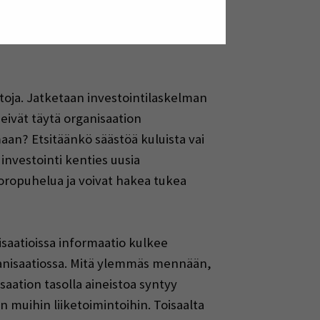
la, vaikka strategisista
aukseen, mikä rooli on luvuilla, mikä
htoja. Jatketaan investointilaskelman
eivät täytä organisaation
maan? Etsitäänkö säästöä kuluista vai
nvestointi kenties uusia
uoropuhelua ja voivat hakea tukea
isaatioissa informaatio kulkee
ganisaatiossa. Mitä ylemmäs mennään,
saation tasolla aineistoa syntyy
muihin liiketoimintoihin. Toisaalta