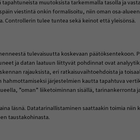
llä tapahtuneista muutoksista tarkemmalla tasolla ja vas
späin viestintä onkin formalisoitu, niin oman osa-alueen
a. Controllerin tulee tuntea sekä keinot että yleisönsä.
menneestä tulevaisuutta koskevaan päätöksentekoon. Pe
tuneet ja datan laatuun liittyvät pohdinnat ovat analyyt
kennan rajauksista, eri ratkaisuvaihtoehdoista ja toisaalta
n hahmottamiseksi järjestelmien kautta tapahtuva vertik
eella, ”oman” liiketoiminnan sisällä, tarinankerronta ja
na läsnä. Datatarinallistaminen saattaakin toimia niin
en taustakohinasta.