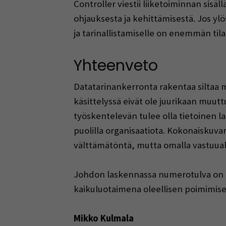
Controller viestii liiketoiminnan sisä
ohjauksesta ja kehittämisestä. Jos ylö
ja tarinallistamiselle on enemmän tila
Yhteenveto
Datatarinankerronta rakentaa siltaa 
käsittelyssä eivät ole juurikaan muut
työskentelevän tulee olla tietoinen las
puolilla organisaatiota. Kokonaiskuva
välttämätöntä, mutta omalla vastuualu
Johdon laskennassa numerotulva on ai
kaikuluotaimena oleellisen poimimise
Mikko Kulmala