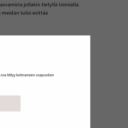
svamista jollakin tietyllä toimialla.
meidän tulisi esittää
ttamisen kautta tulevaan.
vämmäksi käyttäjilleen (Lee, 2025).
 deskriptiivinen. Ei, vaan eri tasot ja
esti.
a osa liittyy kolmansien osapuolien
djettia voidaan tarkastella alhaalta
rkiksi yksittäisen uuden investoinnin
den toteutus ei synny irrallaan
hyvä huomata, että organisaation
a narratiivi ei välttämättä ole