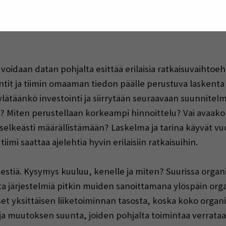
rganisaatiota. Tällöin tarinaa voidaan painottaa eri taval
emmassa tarkastelussa investointia tuekaan. Palataan raj
voidaan datan pohjalta esittää erilaisia ratkaisuvaihtoe
tit ja tiimin omaaman tiedon päälle perustuva laskenta 
ylätäänkö investointi ja siirrytään seuraavaan suunnitel
 Miten perustellaan korkeampi hinnoittelu? Vai avaako i
tä selkeästi määrällistämään? Laskelma ja tarina käyvät v
imi saattaa ajelehtia hyvin erilaisiin ratkaisuihin.
estiä. Kysymys kuuluu, kenelle ja miten? Suurissa organ
lta järjestelmiä pitkin muiden sanoittamana ylöspäin or
et yksittäisen liiketoiminnan tasosta, koska koko organi
 muutoksen suunta, joiden pohjalta toimintaa verrataan 