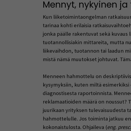
Mennyt, nykyinen ja 
Kun liiketoimintaongelman ratkaisuun
tarinaa kohti erilaisia ratkaisuvaihtoe
jonka päälle rakentuvat sekä kuvaus li
tuotannollisiakin mittareita, mutta 
liikevaihdon, tuotannon tai laadun mit
mistä nämä muutokset johtuvat. Tämä l
Menneen hahmottelu on deskriptiivistä
kysymyksiin, kuten miltä esimerkiksi 
diagnostisesta raportoinnista. Mennee
reklamaatioiden määrä on noussut? Tät
juurikaan yrityksen tulevaisuudesta t
hahmottelulle. Jos toiminta jatkuu 
kokonaistulosta. Ohjaileva (
eng. presc