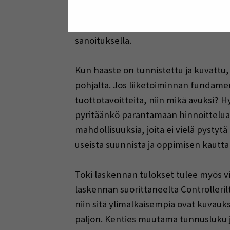
kilpailukykyinen tarkasteltaessa koko o
lähtökohdista, jos numerot eivät laaj
sanoituksella.
Kun haaste on tunnistettu ja kuvattu, 
pohjalta. Jos liiketoiminnan fundamen
tuottotavoitteita, niin mikä avuksi? H
pyritäänkö parantamaan hinnoittelua?
mahdollisuuksia, joita ei vielä pysty
useista suunnista ja oppimisen kautta ti
Toki laskennan tulokset tulee myös vi
laskennan suorittaneelta Controlleri
niin sitä ylimalkaisempia ovat kuvauks
paljon. Kenties muutama tunnusluku ja