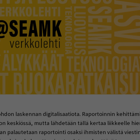
indow)
johdon laskennan digitalisaatiota. Raportoinnin kehittämin
on keskiössä, mutta lähdetään tällä kertaa liikkeelle hi
aan palautetaan raportointi osaksi ihmisten välistä viesti