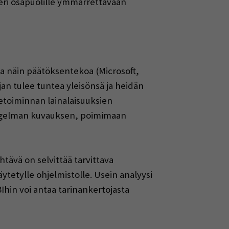
eri osapuolille ymmärrettävään
a näin päätöksentekoa (Microsoft,
an tulee tuntea yleisönsä ja heidän
ketoiminnan lainalaisuuksien
ngelman kuvauksen, poimimaan
tävä on selvittää tarvittava
tetylle ohjelmistolle. Usein analyysi
Ihin voi antaa tarinankertojasta