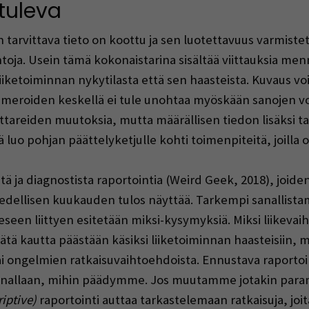
tuleva
 tarvittava tieto on koottu ja sen luotettavuus varmist
htoja. Usein tämä kokonaistarina sisältää viittauksia menn
iketoiminnan nykytilasta että sen haasteista. Kuvaus voi s
numeroiden keskellä ei tule unohtaa myöskään sanojen v
tareiden muutoksia, mutta määrällisen tiedon lisäksi tarv
uo pohjan päättelyketjulle kohti toimenpiteitä, joilla o
 ja diagnostista raportointia (Weird Geek, 2018), joide
edellisen kuukauden tulos näyttää. Tarkempi sanallistam
seen liittyen esitetään miksi-kysymyksiä. Miksi liikevai
ä kautta päästään käsiksi liiketoiminnan haasteisiin, m
ai ongelmien ratkaisuvaihtoehdoista. Ennustava raportoi
ennallaan, mihin päädymme. Jos muutamme jotakin para
riptive)
raportointi auttaa tarkastelemaan ratkaisuja, joi