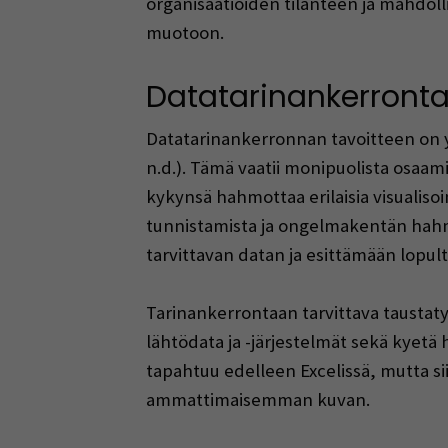
organisaatioiden tilanteen ja mahdol
muotoon.
Datatarinankerront
Datatarinankerronnan tavoitteen on y
n.d.). Tämä vaatii monipuolista osaa
kykynsä hahmottaa erilaisia visualisoi
tunnistamista ja ongelmakentän hah
tarvittavan datan ja esittämään lopul
Tarinankerrontaan tarvittava taustaty
lähtödata ja -järjestelmät sekä kyetä
tapahtuu edelleen Excelissä, mutta si
ammattimaisemman kuvan.