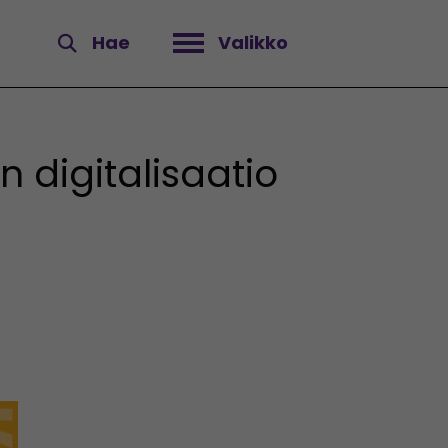
Hae
Valikko
Avaa valikko
 digitalisaatio