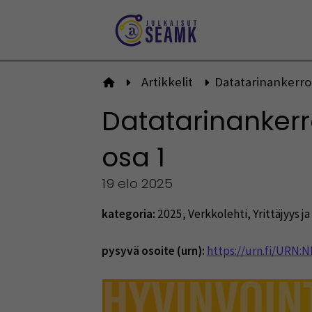
Siirry
sisältöön
Artikkelit
Datatarinankerron
Etusivulle
Datatarinankerr
osa 1
19 elo 2025
kategoria:
2025
,
Verkkolehti
,
Yrittäjyys ja
pysyvä osoite (urn):
https://urn.fi/URN: