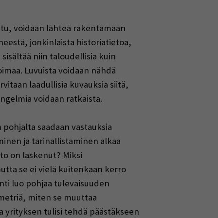
ettu, voidaan lähteä rakentamaan
eestä, jonkinlaista historiatietoa,
isältää niin taloudellisia kuin
oimaa. Luvuista voidaan nähdä
itaan laadullisia kuvauksia siitä,
ngelmia voidaan ratkaista.
n pohjalta saadaan vastauksia
inen ja tarinallistaminen alkaa
hto on laskenut? Miksi
utta se ei vielä kuitenkaan kerro
nti luo pohjaa tulevaisuuden
metriä, miten se muuttaa
ta yrityksen tulisi tehdä päästäkseen