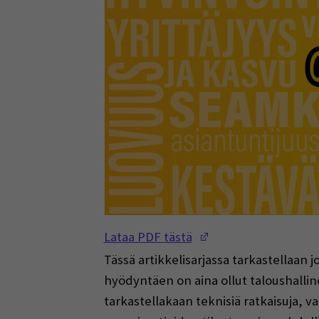
(Opens in a new w
Lataa PDF tästä
Tässä artikkelisarjassa tarkastellaan 
hyödyntäen on aina ollut taloushallin
tarkastellakaan teknisiä ratkaisuja, v