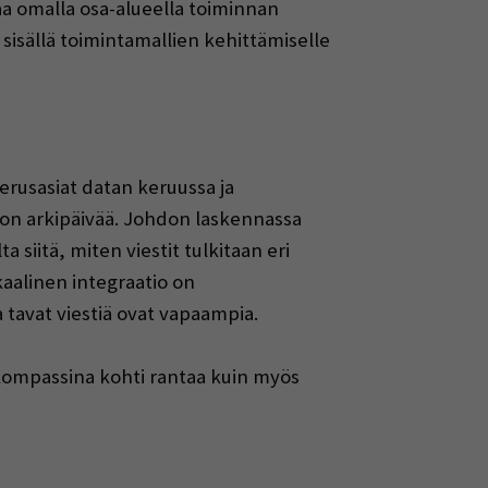
taa omalla osa-alueella toiminnan
 sisällä toimintamallien kehittämiselle
rusasiat datan keruussa ja
ikon arkipäivää. Johdon laskennassa
 siitä, miten viestit tulkitaan eri
aalinen integraatio on
 tavat viestiä ovat vapaampia.
 kompassina kohti rantaa kuin myös