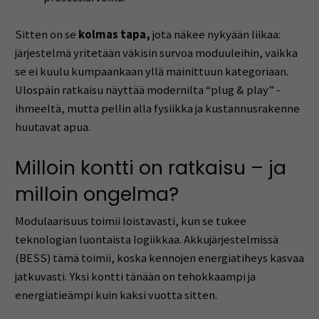
Sitten on se
kolmas tapa,
jota näkee nykyään liikaa:
järjestelmä yritetään väkisin survoa moduuleihin, vaikka
se ei kuulu kumpaankaan yllä mainittuun kategoriaan.
Ulospäin ratkaisu näyttää modernilta “plug & play” -
ihmeeltä, mutta pellin alla fysiikka ja kustannusrakenne
huutavat apua.
Milloin kontti on ratkaisu – ja
milloin ongelma?
Modulaarisuus toimii loistavasti, kun se tukee
teknologian luontaista logiikkaa. Akkujärjestelmissä
(BESS) tämä toimii, koska kennojen energiatiheys kasvaa
jatkuvasti. Yksi kontti tänään on tehokkaampi ja
energiatieämpi kuin kaksi vuotta sitten.