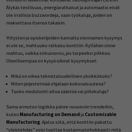
Älykäs teollisuus, energiaratkaisut ja automaatio eivät
ole irrallisia buzzwordeja, vaan työkaluja, joiden on
maksettava itsensä takaisin.
Yritysten ja opiskelijoiden kannalta olennainen kysymys
ei ole se, mahtuuko ratkaisu konttiin. Kyllähän sinne
mahtuu, vaikka sirkusnorsu, jos tarpeeksi pilkkoo.
Oleellisempaa on kysyä oikeat kysymykset:
Mikä on oikea teknistaloudellinen yksikkökoko?
Miten järjestelmää ohjataan kokonaisuutena?
Tuoko modulointi aitoa säästöä vai piilokuluja?
Sama armoton logiikka pätee nouseviin trendeihin,
kuten
Manufacturing on Demand
ja
Customizable
Manufacturing
. Ajatus siitä, että konttiin pakattu
“yleistehdas” voisi tuottaa kustannustehokkaasti mitä