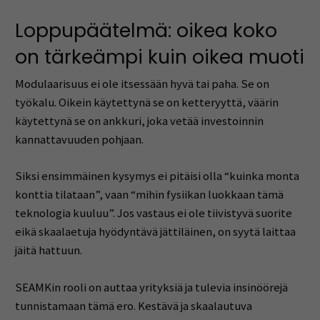
Loppupäätelmä: oikea koko
on tärkeämpi kuin oikea muoti
Modulaarisuus ei ole itsessään hyvä tai paha. Se on
työkalu. Oikein käytettynä se on ketteryyttä, väärin
käytettynä se on ankkuri, joka vetää investoinnin
kannattavuuden pohjaan.
Siksi ensimmäinen kysymys ei pitäisi olla “kuinka monta
konttia tilataan”, vaan “mihin fysiikan luokkaan tämä
teknologia kuuluu”. Jos vastaus ei ole tiivistyvä suorite
eikä skaalaetuja hyödyntävä jättiläinen, on syytä laittaa
jäitä hattuun.
SEAMKin rooli on auttaa yrityksiä ja tulevia insinöörejä
tunnistamaan tämä ero. Kestävä ja skaalautuva