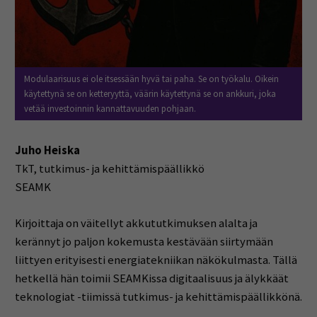
Modulaarisuus ei ole itsessään hyvä tai paha. Se on työkalu. Oikein
käytettynä se on ketteryyttä, väärin käytettynä se on ankkuri, joka
vetää investoinnin kannattavuuden pohjaan.
Juho Heiska
TkT, tutkimus- ja kehittämispäällikkö
SEAMK
Kirjoittaja on väitellyt akkututkimuksen alalta ja
kerännyt jo paljon kokemusta kestävään siirtymään
liittyen erityisesti energiatekniikan näkökulmasta. Tällä
hetkellä hän toimii SEAMKissa digitaalisuus ja älykkäät
teknologiat -tiimissä tutkimus- ja kehittämispäällikkönä.