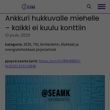
Siirry
sisältöön
Avaa
Ankkuri hukkuvalle miehelle
– kaikki ei kuulu konttiin
10 joulu 2025
kategoria:
2025
,
TKI
,
Verkkolehti
,
Älykkäät ja
energiatehokkaat järjestelmät
pysyvä osoite (urn):
https://urn.fi/URN:NBN:fi-
fe20251210116840