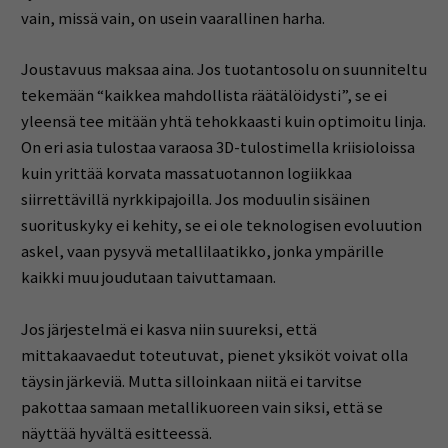
vain, missä vain, on usein vaarallinen harha.
Joustavuus maksaa aina. Jos tuotantosolu on suunniteltu
tekemään “kaikkea mahdollista räätälöidysti”, se ei
yleensä tee mitään yhtä tehokkaasti kuin optimoitu linja.
On eri asia tulostaa varaosa 3D-tulostimella kriisioloissa
kuin yrittää korvata massatuotannon logiikkaa
siirrettävillä nyrkkipajoilla. Jos moduulin sisäinen
suorituskyky ei kehity, se ei ole teknologisen evoluution
askel, vaan pysyvä metallilaatikko, jonka ympärille
kaikki muu joudutaan taivuttamaan.
Jos järjestelmä ei kasva niin suureksi, että
mittakaavaedut toteutuvat, pienet yksiköt voivat olla
täysin järkeviä. Mutta silloinkaan niitä ei tarvitse
pakottaa samaan metallikuoreen vain siksi, että se
näyttää hyvältä esitteessä.