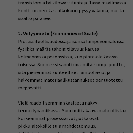
transistoreja tai kilowattitunteja. Tässä maailmassa
kontti on nerokas: ulkokuori pysyy vakiona, mutta
sisältö paranee.
2. Volyymietu (Economies of Scale)
.
Prosessiteollisuudessa ja isoissa lämpövoimaloissa
fysiikka määrää tahdin: tilavuus kasvaa
kolmannessa potenssissa, kun pinta-ala kasvaa
toisessa. Suomeksi sanottuna: mitä isompi pönttö,
sitä pienemmät suhteelliset lämpöhäviöt ja
halvemmat materiaalikustannukset per tuotettu
megawatti.
Vielä raadollisemmin skaalaetu näkyy
termodynamiikassa. Suuri mittakaava mahdollistaa
korkeammat prosessiarvot, jotka ovat
pikkulaitoksille sula mahdottomuus.