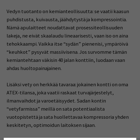
Vedyn tuotanto on kemianteollisuutta: se vaatii kaasun
puhdistusta, kuivausta, jäähdytystä ja kompressointia.
Nämä apulaitteet noudattavat prosessiteollisuuden
lakeja, ne eivät skaalaudu lineaarisesti, vaan iso on aina
tehokkaampi. Vaikka itse “sydän” pienenisi, ympäröivä
“keuhkot” pysyvät massiivisena. Jos survomme tämän
kemiantehtaan väkisin 40 jalan konttiin, luodaan vaan
ahdas huoltopainajainen.
Lisäksi vety on herkkää tavaraa: jokainen kontti on oma
ATEX-tilansa, joka vaatii raskaat turvajärjestelyt,
ilmanvaihdot ja varoetäisyydet. Sadan kontin
“vetyfarmissa” meillä on sata potentiaalista
vuotopistettä ja sata huollettavaa kompressoria yhden
keskitetyn, optimoidun laitoksen sijaan.