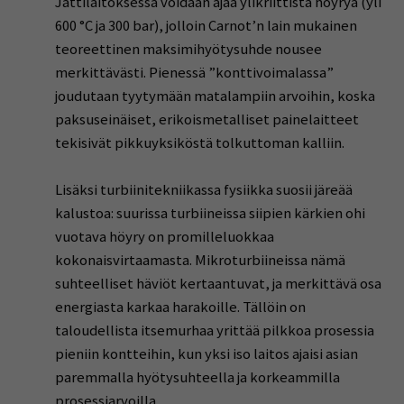
Jättilaitoksessa voidaan ajaa ylikriittistä höyryä (yli
600 °C ja 300 bar), jolloin Carnot’n lain mukainen
teoreettinen maksimihyötysuhde nousee
merkittävästi. Pienessä ”konttivoimalassa”
joudutaan tyytymään matalampiin arvoihin, koska
paksuseinäiset, erikoismetalliset painelaitteet
tekisivät pikkuyksiköstä tolkuttoman kalliin.
Lisäksi turbiinitekniikassa fysiikka suosii järeää
kalustoa: suurissa turbiineissa siipien kärkien ohi
vuotava höyry on promilleluokkaa
kokonaisvirtaamasta. Mikroturbiineissa nämä
suhteelliset häviöt kertaantuvat, ja merkittävä osa
energiasta karkaa harakoille. Tällöin on
taloudellista itsemurhaa yrittää pilkkoa prosessia
pieniin kontteihin, kun yksi iso laitos ajaisi asian
paremmalla hyötysuhteella ja korkeammilla
prosessiarvoilla.