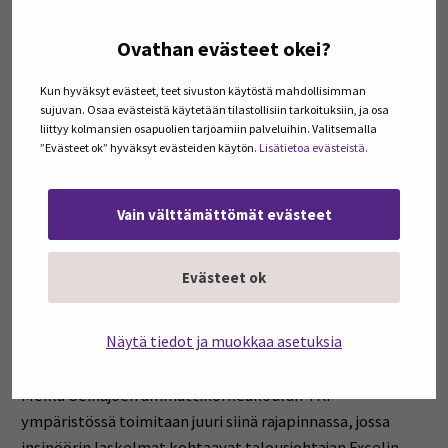
Yhden ison, hyvin suunnitellun laitoksen sijaan meillä on
yhtäkkiä valtava määrä vikapisteitä. Kokonaisuus on
Ovathan evästeet okei?
kalliimpi, monimutkaisempi ja vikaherkempi.
Kun hyväksyt evästeet, teet sivuston käytöstä mahdollisimman
Tätä voisi kutsua
PowerPoint-arkkitehtuuriksi:
sujuvan. Osaa evästeistä käytetään tilastollisiin tarkoituksiin, ja osa
liittyy kolmansien osapuolien tarjoamiin palveluihin. Valitsemalla
järjestelmä suunnitellaan sen mukaan, miltä se näyttää
”Evästeet ok” hyväksyt evästeiden käytön.
Lisätietoa evästeistä.
diashow’ssa (“katsokaa, näitä voi lisätä kuin legoja!”),
eikä sen mukaan, miten se toimii verkossa, prosessissa
tai Suomen talvessa. Lopputuloksena ei ole siisti
Vain välttämättömät evästeet
legorivi, vaan putkistospagetti, joka maksaa enemmän
kuin yksi kunnollinen prosessihalli.
Evästeet ok
Mitä tämä tarkoittaa SEAMKin
Näytä tiedot ja muokkaa asetuksia
näkökulmasta?
Meillä Seinäjoen ammattikorkeakoulun TKI-
ympäristössä toimitaan juuri siinä rajapinnassa, jossa
insinöörin laskelmat kohtaavat talousjohtajan Excelin.