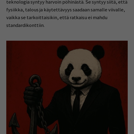
teknologia syntyy harvoin pöhinästä. Se syntyy siitä, että
fysiikka, talous ja käytettävyys saadaan samalle viivalle,
vaikka se tarkoittaisikin, että ratkaisu ei mahdu
standardikonttiin.