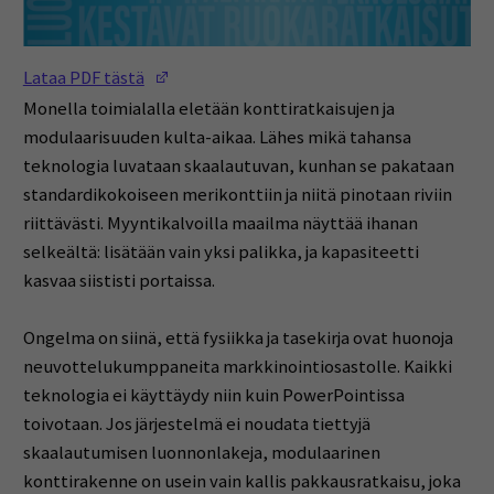
(Opens in a new window)
Lataa PDF tästä
Monella toimialalla eletään konttiratkaisujen ja
modulaarisuuden kulta-aikaa. Lähes mikä tahansa
teknologia luvataan skaalautuvan, kunhan se pakataan
standardikokoiseen merikonttiin ja niitä pinotaan riviin
riittävästi. Myyntikalvoilla maailma näyttää ihanan
selkeältä: lisätään vain yksi palikka, ja kapasiteetti
kasvaa siististi portaissa.
Ongelma on siinä, että fysiikka ja tasekirja ovat huonoja
neuvottelukumppaneita markkinointiosastolle. Kaikki
teknologia ei käyttäydy niin kuin PowerPointissa
toivotaan. Jos järjestelmä ei noudata tiettyjä
skaalautumisen luonnonlakeja, modulaarinen
konttirakenne on usein vain kallis pakkausratkaisu, joka