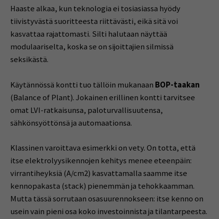
Haaste alkaa, kun teknologia ei tosiasiassa hyödy
tiivistyvästä suoritteesta riittävästi, eikä sitä voi
kasvattaa rajattomasti. Silti halutaan näyttää
modulaariselta, koska se on sijoittajien silmissä
seksikästä.
Käytännössä kontti tuo tällöin mukanaan
BOP-taakan
(Balance of Plant). Jokainen erillinen kontti tarvitsee
omat LVI-ratkaisunsa, paloturvallisuutensa,
sähkönsyöttönsä ja automaationsa.
Klassinen varoittava esimerkki on vety. On totta, että
itse elektrolyysikennojen kehitys menee eteenpäin:
virrantiheyksiä (A/cm2) kasvattamalla saamme itse
kennopakasta (stack) pienemmän ja tehokkaamman.
Mutta tässä sorrutaan osasuurennokseen: itse kenno on
usein vain pieni osa koko investoinnista ja tilantarpeesta.