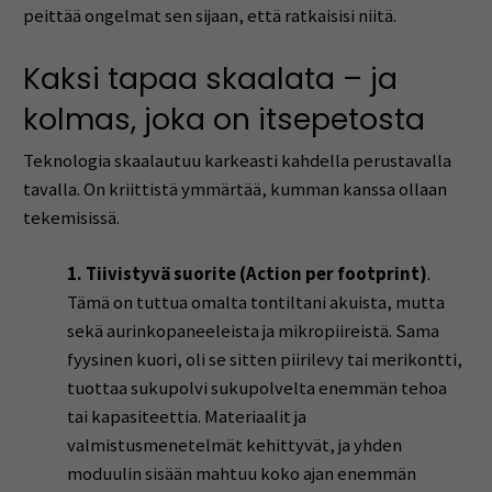
peittää ongelmat sen sijaan, että ratkaisisi niitä.
Kaksi tapaa skaalata – ja
kolmas, joka on itsepetosta
Teknologia skaalautuu karkeasti kahdella perustavalla
tavalla. On kriittistä ymmärtää, kumman kanssa ollaan
tekemisissä.
1. Tiivistyvä suorite (Action per footprint)
.
Tämä on tuttua omalta tontiltani akuista, mutta
sekä aurinkopaneeleista ja mikropiireistä. Sama
fyysinen kuori, oli se sitten piirilevy tai merikontti,
tuottaa sukupolvi sukupolvelta enemmän tehoa
tai kapasiteettia. Materiaalit ja
valmistusmenetelmät kehittyvät, ja yhden
moduulin sisään mahtuu koko ajan enemmän