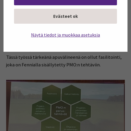
Seuraavaksi lavalle astui Anne Isotalo Fenniasta, joka
Evästeet ok
edustaa mahdollisesti Suomen vanhinta PMO:ta. Hän
aloitti esityksensä kertaamalla yrityksensä
projektitoimiston historiaa ja sen kehittymistä. Isotalo
Näytä tiedot ja muokkaa asetuksia
korosti erityisesti PMO:n merkitystä syvällisten
muutosten, eli transformaatioiden, toteuttamisessa.
Tässä työssä tärkeänä apuvälineenä on ollut fasilitointi,
joka on Fennialla sisällytetty PMO:n tehtäviin.