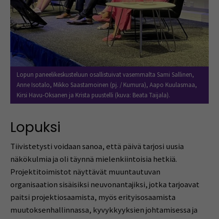
Lopun paneelikeskusteluun osallistuivat vasemmalta Sami Sallinen,
Anne Isotalo, Mikko Saastamoinen (pj. / Kumura), Aapo Kuulasmaa,
Kirsi Havu-Oksanen ja Krista puustelli (kuva: Beata Taijala).
Lopuksi
Tiivistetysti voidaan sanoa, että päivä tarjosi uusia
näkökulmia ja oli täynnä mielenkiintoisia hetkiä.
Projektitoimistot näyttävät muuntautuvan
organisaation sisäisiksi neuvonantajiksi, jotka tarjoavat
paitsi projektiosaamista, myös erityisosaamista
muutoksenhallinnassa, kyvykkyyksien johtamisessa ja