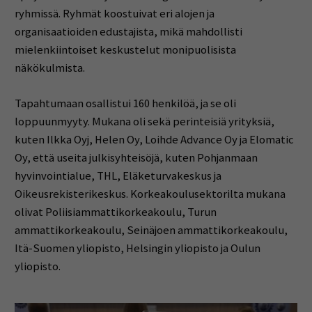
ryhmissä. Ryhmät koostuivat eri alojen ja
organisaatioiden edustajista, mikä mahdollisti
mielenkiintoiset keskustelut monipuolisista
näkökulmista.
Tapahtumaan osallistui 160 henkilöä, ja se oli
loppuunmyyty. Mukana oli sekä perinteisiä yrityksiä,
kuten Ilkka Oyj, Helen Oy, Loihde Advance Oy ja Elomatic
Oy, että useita julkisyhteisöjä, kuten Pohjanmaan
hyvinvointialue, THL, Eläketurvakeskus ja
Oikeusrekisterikeskus. Korkeakoulusektorilta mukana
olivat Poliisiammattikorkeakoulu, Turun
ammattikorkeakoulu, Seinäjoen ammattikorkeakoulu,
Itä-Suomen yliopisto, Helsingin yliopisto ja Oulun
yliopisto.