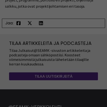
project
,
programme
,
portfolio
eli projekti, ohjelma ja
salkku, jotka ovat projektijohtamisen eri tasoja.
Jaa:
TILAA ARTIKKELEITA JA PODCASTEJA
Tilaa Julkaisut@SEAMK -sivuston artikkeleita ja
podcasteja omaan sähköpostiisi. Koosteet
viimeisimmistä julkaisuista lähetetään tilaajille
kerran kuukaudessa.
TILAA UUTISKIRJEITÄ