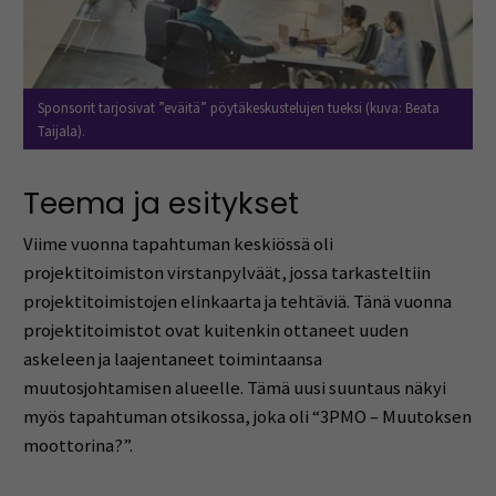
Sponsorit tarjosivat ”eväitä” pöytäkeskustelujen tueksi (kuva: Beata
Taijala).
Teema ja esitykset
Viime vuonna tapahtuman keskiössä oli
projektitoimiston virstanpylväät, jossa tarkasteltiin
projektitoimistojen elinkaarta ja tehtäviä. Tänä vuonna
projektitoimistot ovat kuitenkin ottaneet uuden
askeleen ja laajentaneet toimintaansa
muutosjohtamisen alueelle. Tämä uusi suuntaus näkyi
myös tapahtuman otsikossa, joka oli “3PMO – Muutoksen
moottorina?”.