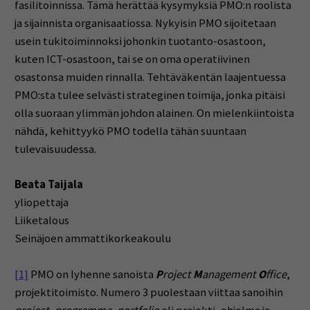
fasilitoinnissa. Tämä herättää kysymyksiä PMO:n roolista
ja sijainnista organisaatiossa. Nykyisin PMO sijoitetaan
usein tukitoiminnoksi johonkin tuotanto-osastoon,
kuten ICT-osastoon, tai se on oma operatiivinen
osastonsa muiden rinnalla. Tehtäväkentän laajentuessa
PMO:sta tulee selvästi strateginen toimija, jonka pitäisi
olla suoraan ylimmän johdon alainen. On mielenkiintoista
nähdä, kehittyykö PMO todella tähän suuntaan
tulevaisuudessa.
Beata Taijala
yliopettaja
Liiketalous
Seinäjoen ammattikorkeakoulu
[1]
PMO on lyhenne sanoista
P
roject
M
anagement
O
ffice
,
projektitoimisto. Numero 3 puolestaan viittaa sanoihin