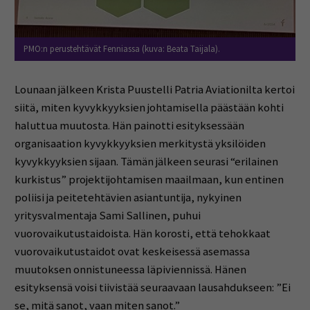
PMO:n perustehtävät Fenniassa (kuva: Beata Taijala).
Lounaan jälkeen Krista Puustelli Patria Aviationilta kertoi
siitä, miten kyvykkyyksien johtamisella päästään kohti
haluttua muutosta. Hän painotti esityksessään
organisaation kyvykkyyksien merkitystä yksilöiden
kyvykkyyksien sijaan. Tämän jälkeen seurasi “erilainen
kurkistus” projektijohtamisen maailmaan, kun entinen
poliisi ja peitetehtävien asiantuntija, nykyinen
yritysvalmentaja Sami Sallinen, puhui
vuorovaikutustaidoista. Hän korosti, että tehokkaat
vuorovaikutustaidot ovat keskeisessä asemassa
muutoksen onnistuneessa läpiviennissä. Hänen
esityksensä voisi tiivistää seuraavaan lausahdukseen: ”Ei
se, mitä sanot, vaan miten sanot.”