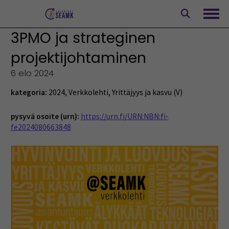
Siirry
sisältöön
Avaa
3PMO ja strateginen
projektijohtaminen
6 elo 2024
kategoria:
2024
,
Verkkolehti
,
Yrittäjyys ja kasvu (V)
pysyvä osoite (urn):
https://urn.fi/URN:NBN:fi-
fe2024080663848