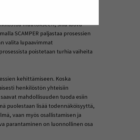
 löytää uusia ideoita prosessien
nkilöstöä muutokseen, sillä luova
Samalla SCAMPER paljastaa prosessien
aan valita lupaavimmat
osessista poistetaan turhia vaiheita
sessien kehittämiseen. Koska
sesti henkilöstön yhteisiin
 saavat mahdollisuuden tuoda esiin
mä puolestaan lisää todennäköisyyttä,
elmä, vaan myös osallistamisen ja
uva parantaminen on luonnollinen osa