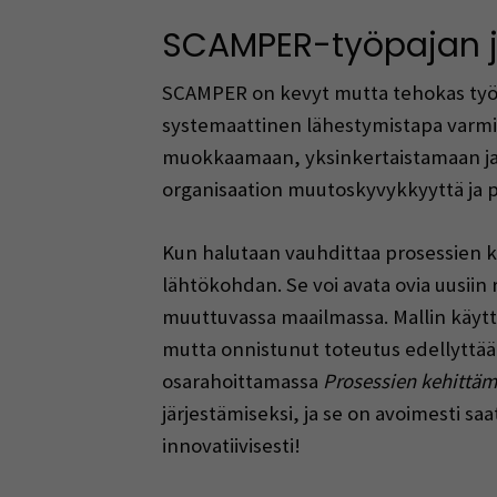
SCAMPER-työpajan j
SCAMPER on kevyt mutta tehokas työka
systemaattinen lähestymistapa varmist
muokkaamaan, yksinkertaistamaan ja 
organisaation muutoskyvykkyyttä ja p
Kun halutaan vauhdittaa prosessien k
lähtökohdan. Se voi avata ovia uusiin 
muuttuvassa maailmassa. Mallin käyttö
mutta onnistunut toteutus edellyttää 
osarahoittamassa
Prosessien kehittäm
järjestämiseksi, ja se on avoimesti s
innovatiivisesti!