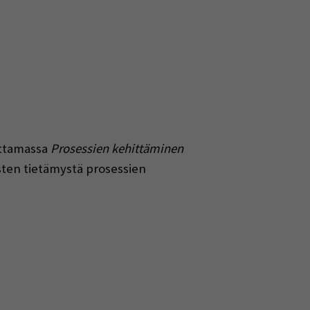
ittamassa
Prosessien kehittäminen
sten tietämystä prosessien