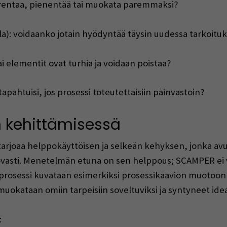
urentaa, pienentää tai muokata paremmaksi?
lla): voidaanko jotain hyödyntää täysin uudessa tarkoitu
ai elementit ovat turhia ja voidaan poistaa?
apahtuisi, jos prosessi toteutettaisiin päinvastoin?
 kehittämisessä
rjoaa helppokäyttöisen ja selkeän kehyksen, jonka avul
uovasti. Menetelmän etuna on sen helppous; SCAMPER ei vaa
ävä prosessi kuvataan esimerkiksi prosessikaavion muot
uokataan omiin tarpeisiin soveltuviksi ja syntyneet ideat
: