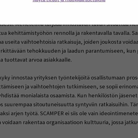
yksinkertaisuus ja monipuolisuus. Sen avulla yritys voi
sesti. Menetelmä tarjoaa innostavan tavan sitouttaa he
tua kehittämistyöhön rennolla ja rakentavalla tavalla. 
aa useita vaihtoehtoisia ratkaisuja, joiden joukosta void
rkittävään tehokkuuden ja laadun parantumiseen, kun pr
a tuottavat arvoa asiakkaalle.
yky innostaa yrityksen työntekijöitä osallistumaan pro
miseen ja vaihtoehtojen tutkimiseen, se sopii erinomai
yhdistää monialaista osaamista. Kun henkilöstön jäsenet
s suurempaa sitoutuneisuutta syntyviin ratkaisuihin. Tä
aksi arjen työtä. SCAMPER ei siis ole vain ideointimenet
 voidaan rakentaa organisaatioon kulttuuria, jossa jatk