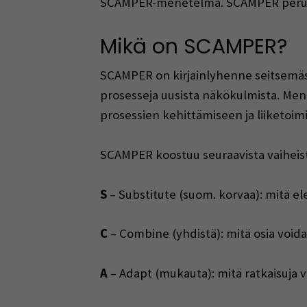
SCAMPER-menetelmä. SCAMPER perustu
Mikä on SCAMPER?
SCAMPER on kirjainlyhenne seitsemästä 
prosesseja uusista näkökulmista. Men
prosessien kehittämiseen ja liiketoi
SCAMPER koostuu seuraavista vaiheist
S
– Substitute (suom. korvaa): mitä el
C
– Combine (yhdistä): mitä osia voi
A
– Adapt (mukauta): mitä ratkaisuja vo