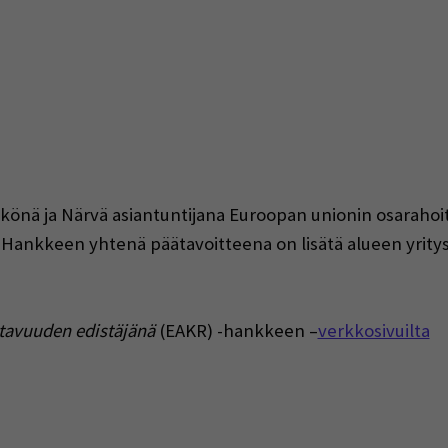
kkönä ja Närvä asiantuntijana Euroopan unionin osaraho
Hankkeen yhtenä päätavoitteena on lisätä alueen yrity
tavuuden edistäjänä
(EAKR) -hankkeen –
verkkosivuilta