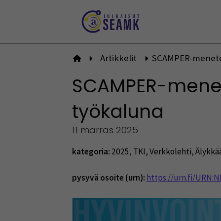
Siirry
sisältöön
Artikkelit
SCAMPER-menetel
Etusivulle
SCAMPER-menete
työkaluna
11 marras 2025
kategoria:
2025
,
TKI
,
Verkkolehti
,
Älykkää
pysyvä osoite (urn):
https://urn.fi/URN: