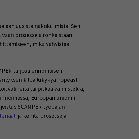
ejaan uusista näkökulmista. Sen
, vaan prosesseja rohkaistaan
hittämiseen, mikä vahvistaa
AMPER tarjoaa erinomaisen
 yrityksen kilpailukykyä nopeasti
svälineitä tai pitkää valmistelua,
llinnoimassa, Euroopan unionin
hjeistus SCAMPER-työpajan
eriaali
ja kehitä prosesseja