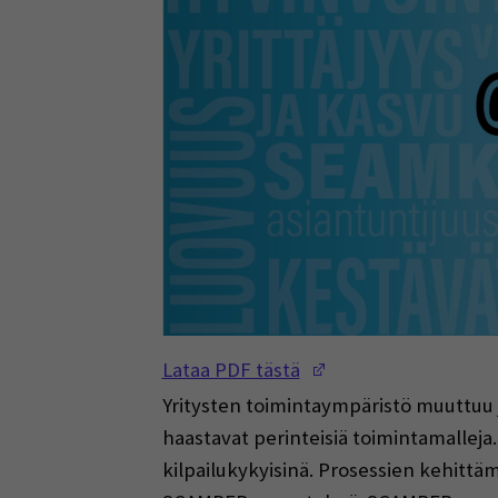
(Opens in a new w
Lataa PDF tästä
Yritysten toimintaympäristö muuttuu ja
haastavat perinteisiä toimintamalleja
kilpailukykyisinä. Prosessien kehitt