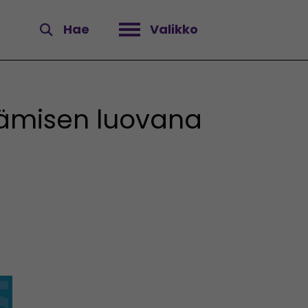
Hae
Valikko
Avaa valikko
ämisen luovana