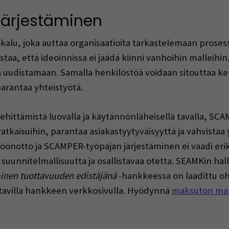
ärjestäminen
lu, joka auttaa organisaatioita tarkastelemaan prosess
aa, että ideoinnissa ei jäädä kiinni vanhoihin malleihin
uudistamaan. Samalla henkilöstöä voidaan sitouttaa ke
arantaa yhteistyötä.
ehittämistä luovalla ja käytännönläheisellä tavalla, SC
ratkaisuihin, parantaa asiakastyytyväisyyttä ja vahvistaa
önotto ja SCAMPER-työpajan järjestäminen ei vaadi erikoi
suunnitelmallisuutta ja osallistavaa otetta. SEAMKin ha
inen tuottavuuden edistäjänä
-hankkeessa on laadittu o
aatavilla hankkeen verkkosivulla. Hyödynnä
maksuton mat