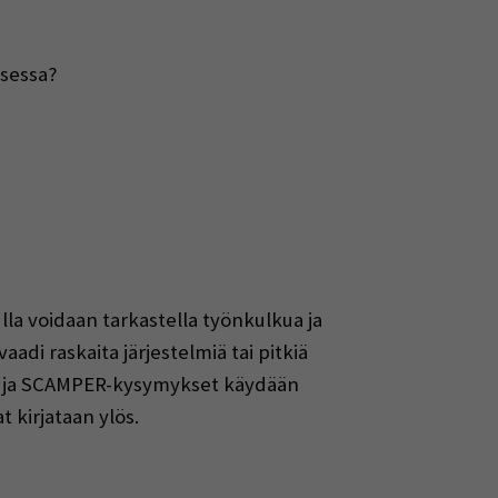
ksessa?
la voidaan tarkastella työnkulkua ja
di raskaita järjestelmiä tai pitkiä
oon ja SCAMPER-kysymykset käydään
 kirjataan ylös.