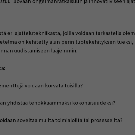
u luovaan ongelmanratkaisuun ja innovatiiviseen ajat
eri ajattelutekniikasta, joilla voidaan tarkastella olemas
etelmä on kehitetty alun perin tuotekehityksen tueksi,
minnan uudistamiseen laajemmin.
a:
ementtejä voidaan korvata toisilla?
daan yhdistää tehokkaammaksi kokonaisuudeksi?
idaan soveltaa muilta toimialoilta tai prosesseilta?