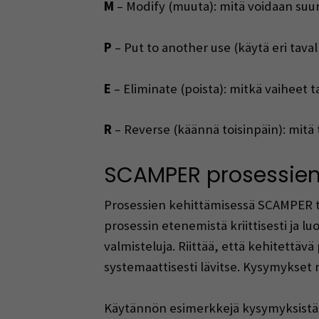
M
– Modify (muuta): mitä voidaan su
P
– Put to another use (käytä eri tava
E
– Eliminate (poista): mitkä vaiheet t
R
– Reverse (käännä toisinpäin): mitä t
SCAMPER prosessien
Prosessien kehittämisessä SCAMPER ta
prosessin etenemistä kriittisesti ja l
valmisteluja. Riittää, että kehitett
systemaattisesti lävitse. Kysymykset m
Käytännön esimerkkejä kysymyksistä