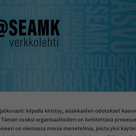
indow)
tkuvasti: kilpailu kiristyy, asiakkaiden odotukset kasva
. Tämän vuoksi organisaatioiden on kehitettävä prosess
ämiseen on olemassa monia menetelmiä, joista yksi käyt