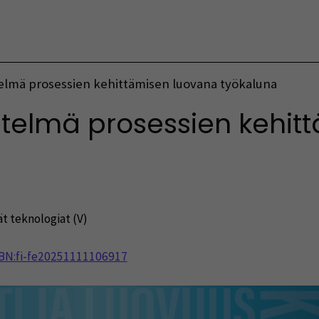
Vaihda kieltä
mä prosessien kehittämisen luovana työkaluna
lmä prosessien kehitt
t teknologiat (V)
NBN:fi-fe20251111106917