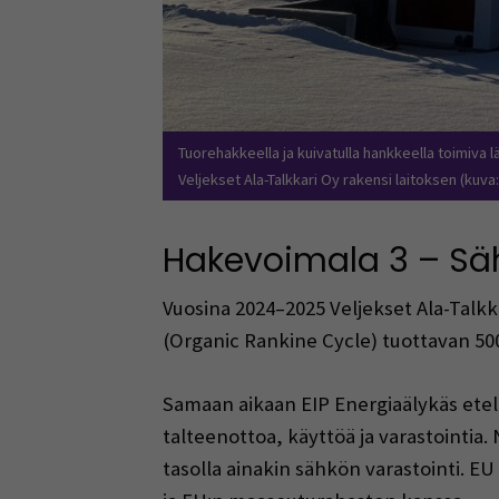
Tuorehakkeella ja kuivatulla hankkeella toimiva l
Veljekset Ala-Talkkari Oy rakensi laitoksen (kuva
Hakevoimala 3 – Sä
Vuosina 2024–2025 Veljekset Ala-Talkk
(Organic Rankine Cycle) tuottavan 5
Samaan aikaan EIP Energiaälykäs etelä
talteenottoa, käyttöä ja varastointia.
tasolla ainakin sähkön varastointi. 