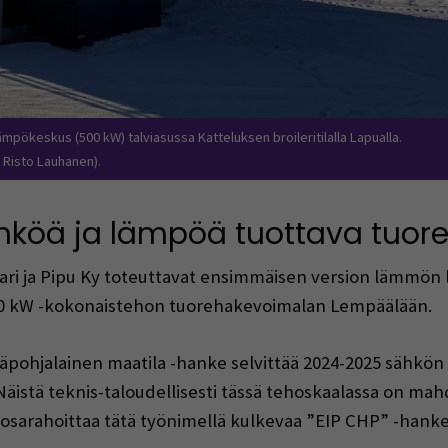
ämpökeskus (500 kW) talviasussa Katteluksen broileritilalla Lapualla.
: Risto Lauhanen).
hköä ja lämpöä tuottava tuor
ari ja Pipu Ky toteuttavat ensimmäisen version lämmön l
00 kW -kokonaistehon tuorehakevoimalan Lempäälään.
pohjalainen maatila -hanke selvittää 2024-2025 sähkön va
 Näistä teknis-taloudellisesti tässä tehoskaalassa on mahd
EU osarahoittaa tätä työnimellä kulkevaa ”EIP CHP” -ha