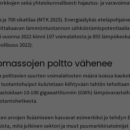
erkkojen sekä yhteiskunnallisesti hajautus- ja varavoim
 ja 700 sikatilaa (MTK 2025). Energiaälykäs eteläpohjain
ttakaavan lämmöntuotannon sähköistämispotentiaalia t
onna 2022 kiinni 107 voimalaitosta ja 853 lämpökeskusta,
ollisuus 2022).
 biomassojen poltto vähenee
 polttavien suurten voimalaitosten määrä isoissa kauk
 tuotantohuiput kulutetaan kiihtyvään tahtiin teholtaa
arastoidaan 10-100 gigawattitunnin (GWh) lämpövarastoi
uotantohetkestä.
en arvojen lisäämiseen kasvavat esimerkiksi jo tehdyn E
ksista, mitä julkinen sektori ja muut puumarkkinatoimij