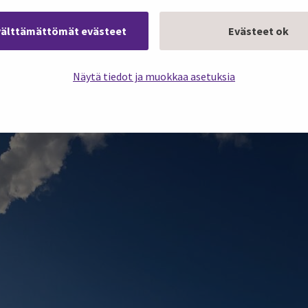
välttämättömät evästeet
Evästeet ok
Näytä tiedot ja muokkaa asetuksia