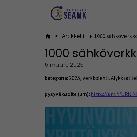
Siirry
sisältöön
Artikkelit
1000 sähköverkk
Etusivulle
1000 sähköverk
5 maalis 2025
kategoria:
2025
,
Verkkolehti
,
Älykkäät te
pysyvä osoite (urn):
https://urn.fi/URN: