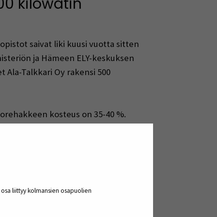
0 kilowatin
stot saivat liki kuusi vuotta sitten
nisteriön ja Hämeen ELY-keskuksen
Ala-Talkkari Oy rakensi 500
tuorehakkeen kosteus on 35-40 %.
ksen broileritilojen eli tuotteen
joidenkin kosteamman biomassan
a osa liittyy kolmansien osapuolien