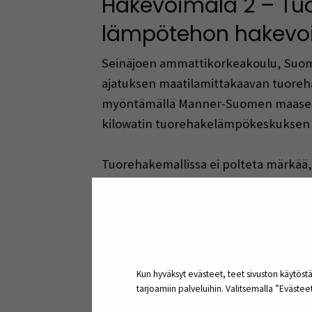
Hakevoimala 2 – Tuo
lämpötehon hakevo
Seinäjoen ammattikorkeakoulu, Suomen 
ajatuksen maatilamittakaavan tuoreh
myöntämällä Manner-Suomen maaseutuo
kilowatin tuorehakelämpökeskuksen Ka
Tuorehakemallissa ei polteta märkää,
Laitos polttaa myös perinteistä kuiva
Hanke päättyi vuonna 2023. EIP-hankey
loppukäyttäjien näkemykset. Teknise
polton vaatimien fysikaalisempien omi
Kun hyväksyt evästeet, teet sivuston käytöstä
tarjoamiin palveluihin. Valitsemalla ”Eväste