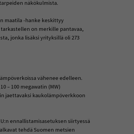
atarpeiden näkökulmista.
en maatila -hanke keskittyy
arkastellen on merkille pantavaa,
 jonka lisäksi yrityksillä oli 273
olämpöverkoissa vähenee edelleen.
n 10 – 100 megawatin (MW)
hin jaettavaksi kaukolämpöverkkoon
U:n ennallistamisasetuksen siirtyessä
at alkavat tehdä Suomen metsien