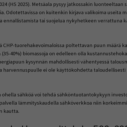
4 (HS 2025). Metsäala pysyy jatkossakin luonteeltaan se
a. Odotettavissa on kuitenkin kirjava valikoima useita m
a ennallistamista tai suojelua nykyhetkeen verrattuna kas
ssä CHP-tuorehakevoimaloissa poltettavan puun määrä k
 (35-40%) biomassoja on edelleen olla kustannustehokas
 energiapuun kysynnän mahdollisesti vähentyessä talous
ja harvennuspuulle ei ole käyttökohdetta taloudellisest
ohella sähköä voi tehdä sähköntuotantokykyyn invest
 palvella lämmityskaudella sähköverkkoa niin korkeimmi
n kautta.