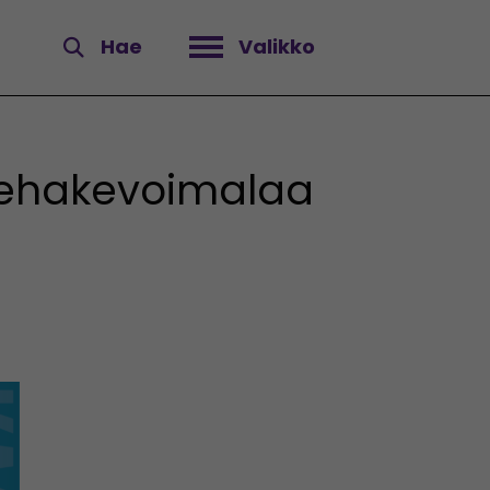
Hae
Valikko
Avaa valikko
rehakevoimalaa