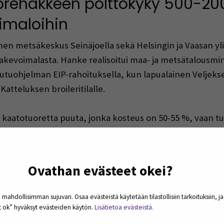
rehakkeen polttokyky 500-200
imaloihin
metsäkeskus Seinäjoella sekä Helsingin ja Vaasan yliopi
akevoimalasta. Hanke realisoitui maa- ja metsätalousmi
hjelman EIP-rahoituksella, kun lapualainen Veljekset 
tteluksen broileritilalle.
 kaatotuoretta puuta, jonka kosteus on 50-55 %, vaan 
a haketta, jonka kosteus on noin 30 %.
hteistyössä tarvittiin myös Kankaan, Rantalan ja Kattelu
Ovathan evästeet okei?
sti polttoprosessin automaatiokyvykkyydet paranivat 
naisuuksien lisäksi.
 mahdollisimman sujuvan. Osaa evästeistä käytetään tilastollisiin tarkoituksiin, j
et ok” hyväksyt evästeiden käytön.
Lisätietoa evästeistä.