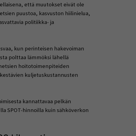
llaisena, että muutokset eivät ole
etsien puustoa, kasvuston hiilinielua,
vattavia politiikka- ja
asvaa, kun perinteisen hakevoiman
ta polttaa lämmöksi lähellä
metsien hoitotoimenpiteiden
i kestävien kuljetuskustannusten
oimisesta kannattavaa pelkän
lla SPOT-hinnoilla kuin sähköverkon