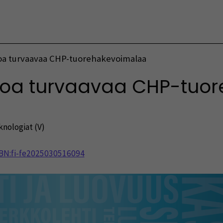
Vaihda kieltä
oa turvaavaa CHP-tuorehakevoimalaa
koa turvaavaa CHP-tuo
knologiat (V)
NBN:fi-fe2025030516094