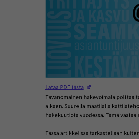
(Opens in a new w
Lataa PDF tästä
Tavanomainen hakevoimala polttaa tasa
alkaen. Suurella maatilalla kattilateho
hakekuutiota vuodessa. Tämä vastaa n
Tässä artikkelissa tarkastellaan kui