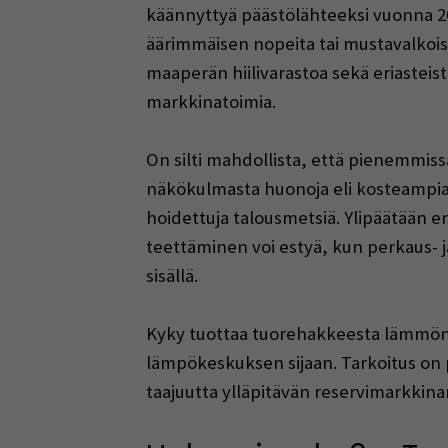
käännyttyä päästölähteeksi vuonna 202
äärimmäisen nopeita tai mustavalkoisi
maaperän hiilivarastoa sekä eriasteist
markkinatoimia.
On silti mahdollista, että pienemmi
näkökulmasta huonoja eli kosteampia
hoidettuja talousmetsiä. Ylipäätään
teettäminen voi estyä, kun perkaus- 
sisällä.
Kyky tuottaa tuorehakkeesta lämmön 
lämpökeskuksen sijaan. Tarkoitus on
taajuutta ylläpitävän reservimarkkina