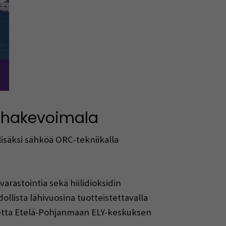
ehakevoimala
isäksi sähköä ORC-tekniikalla
rastointia sekä hiilidioksidin
ollista lähivuosina tuotteistettavalla
nketta Etelä-Pohjanmaan ELY-keskuksen