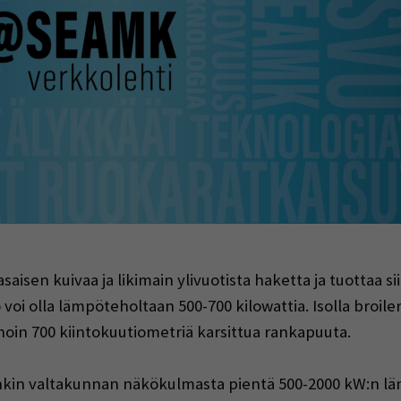
indow)
isen kuivaa ja likimain ylivuotista haketta ja tuottaa si
 voi olla lämpöteholtaan 500-700 kilowattia. Isolla broiler
oin 700 kiintokuutiometriä karsittua rankapuuta.
tenkin valtakunnan näkökulmasta pientä 500-2000 kW:n 