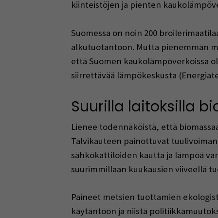
kiinteistöjen ja pienten kaukolämpöv
Suomessa on noin 200 broilerimaatilaa
alkutuotantoon. Mutta pienemmän mi
että Suomen kaukolämpöverkoissa oli vu
siirrettävää lämpökeskusta (Energiate
Suurilla laitoksilla
Lienee todennäköistä, että biomassaa
Talvikauteen painottuvat tuulivoiman
sähkökattiloiden kautta ja lämpöä v
suurimmillaan kuukausien viiveellä t
Paineet metsien tuottamien ekologist
käytäntöön ja niistä politiikkamuuto