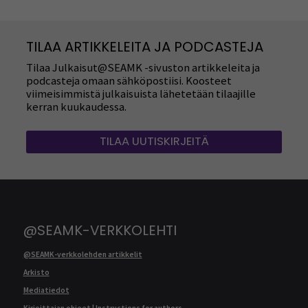
TILAA ARTIKKELEITA JA PODCASTEJA
Tilaa Julkaisut@SEAMK -sivuston artikkeleita ja
podcasteja omaan sähköpostiisi. Koosteet
viimeisimmistä julkaisuista lähetetään tilaajille
kerran kuukaudessa.
TILAA UUTISKIRJEITÄ
@SEAMK-VERKKOLEHTI
@SEAMK-verkkolehden artikkelit
Arkisto
Mediatiedot