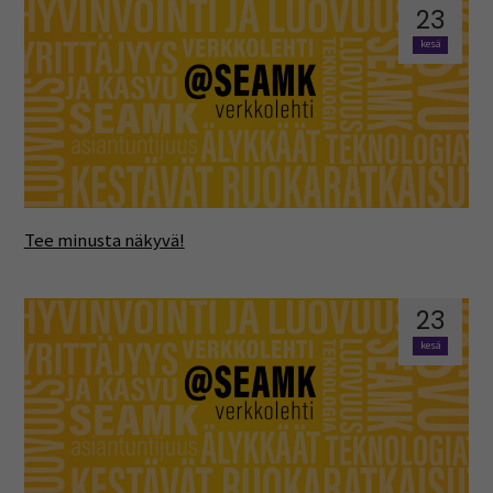
23
kesä
Tee minusta näkyvä!
23
kesä