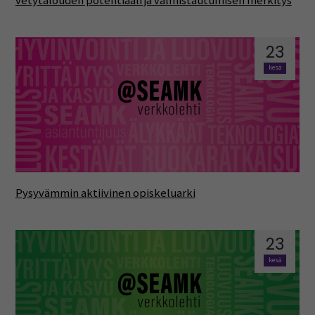
vetytalouden potentiaali ja valmistautumisen merkitys
23
kesä
Pysyvämmin aktiivinen opiskeluarki
23
kesä