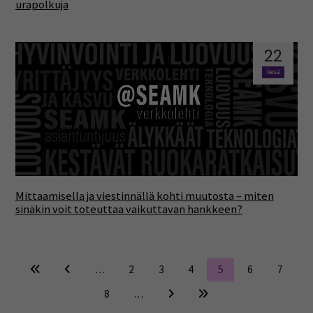
urapolkuja
22
kesä
Mittaamisella ja viestinnällä kohti muutosta – miten
sinäkin voit toteuttaa vaikuttavan hankkeen?
…
2
3
4
5
6
7
8
…