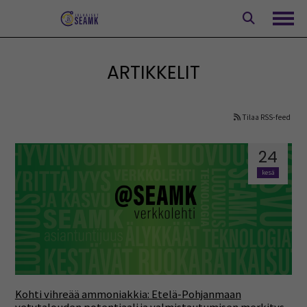
Siirry
sisältöön
Avaa
ARTIKKELIT
Tilaa RSS-feed
24
kesä
Kohti vihreää ammoniakkia: Etelä-Pohjanmaan