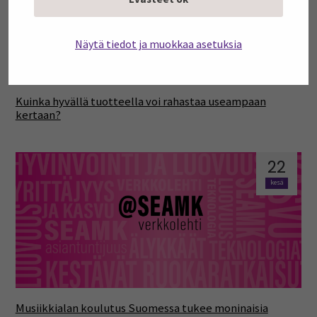
Näytä tiedot ja muokkaa asetuksia
Kuinka hyvällä tuotteella voi rahastaa useampaan
kertaan?
22
kesä
Musiikkialan koulutus Suomessa tukee moninaisia