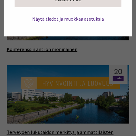
Näytä tiedot ja muokkaa asetuksia
Konferenssin anti on moninainen
20
joulu
Terveyden lukutaidon merkitys ja ammattilaisten