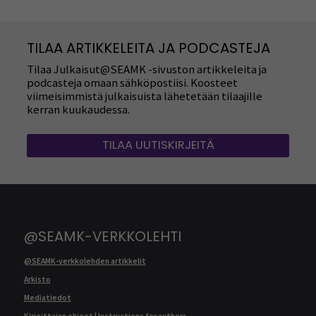
TILAA ARTIKKELEITA JA PODCASTEJA
Tilaa Julkaisut@SEAMK -sivuston artikkeleita ja
podcasteja omaan sähköpostiisi. Koosteet
viimeisimmistä julkaisuista lähetetään tilaajille
kerran kuukaudessa.
TILAA UUTISKIRJEITÄ
@SEAMK-VERKKOLEHTI
@SEAMK-verkkolehden artikkelit
Arkisto
Mediatiedot