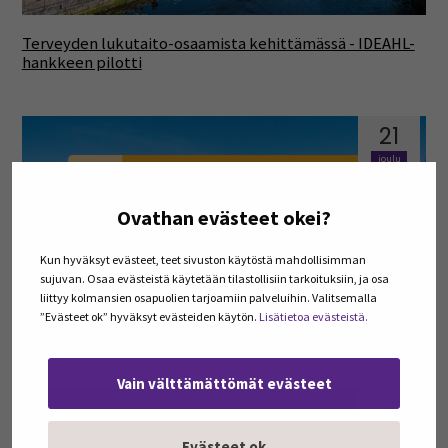
Terveyden lukutaito-osaamista kehittämässä - IDEAHL-
hankkeen pilotti
21
joulu
Ovathan evästeet okei?
Kun hyväksyt evästeet, teet sivuston käytöstä mahdollisimman
sujuvan. Osaa evästeistä käytetään tilastollisiin tarkoituksiin, ja osa
liittyy kolmansien osapuolien tarjoamiin palveluihin. Valitsemalla
”Evästeet ok” hyväksyt evästeiden käytön.
Lisätietoa evästeistä.
Kieli- ja kulttuuritietoinen varhaiskasvatus
Vain välttämättömät evästeet
20
joulu
Evästeet ok