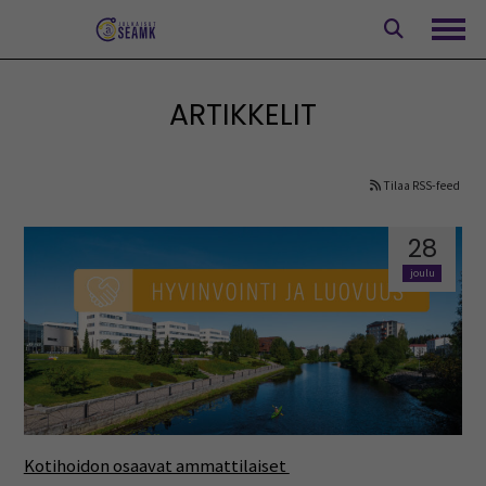
Siirry
sisältöön
Avaa
ARTIKKELIT
Tilaa RSS-feed
28
joulu
Kotihoidon osaavat ammattilaiset