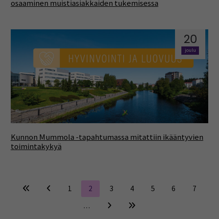
osaaminen muistiasiakkaiden tukemisessa
20
joulu
Kunnon Mummola -tapahtumassa mitattiin ikääntyvien
toimintakykyä
1
2
3
4
5
6
7
…