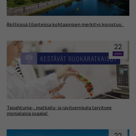
Äkillisissä tilanteissa kohtaamisen merkitys korostuu
22
joulu
Tapahtuma-, matkailu- ja ravitsemisala tarvitsee
monialaisia osaajia!
22