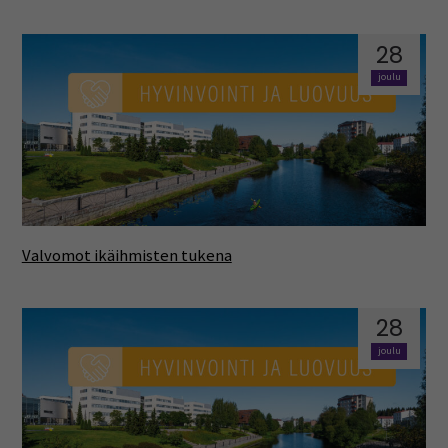
28
joulu
Valvomot ikäihmisten tukena
28
joulu