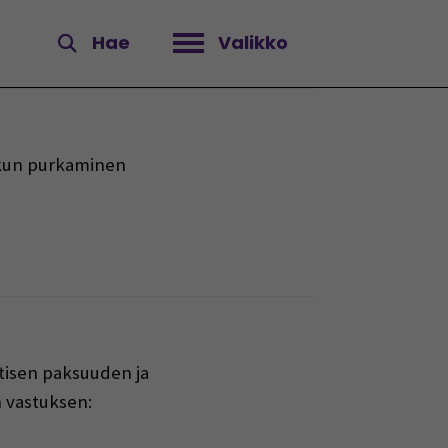
Hae
Valikko
Avaa valikko
 akun purkaminen
ittisen paksuuden ja
 vastuksen: