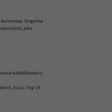
ta kunnostaa. Ongelma
kompromissi, joka
equence=1&isAllowed=y
ch. (i.a.a.). Top 14