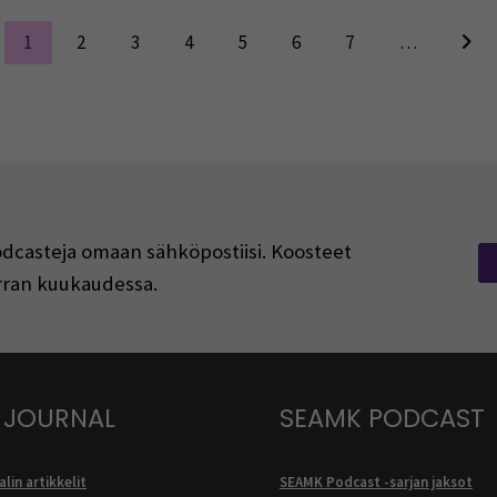
1
2
3
4
5
6
7
…
podcasteja omaan sähköpostiisi. Koosteet
kerran kuukaudessa.
 JOURNAL
SEAMK PODCAST
lin artikkelit
SEAMK Podcast -sarjan jaksot