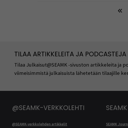
TILAA ARTIKKELEITA JA PODCASTEJA
Tilaa Julkaisut@SEAMK -sivuston artikkeleita ja 
viimeisimmistä julkaisuista lähetetään tilaajille 
@SEAMK-VERKKOLEHTI
SEAMK
@SEAMK-verkkolehden artikkelit
SEAMK Journa