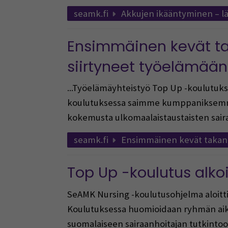
seamk.fi
Akkujen ikääntyminen – läm
Ensimmäinen kevät ta
siirtyneet työelämään
...Työelämäyhteistyö Top Up -koulutuk
koulutuksessa saimme kumppaniksemme 
kokemusta ulkomaalaistaustaisten sairaa
seamk.fi
Ensimmäinen kevät takana 
Top Up -koulutus alko
SeAMK Nursing -koulutusohjelma aloitti t
Koulutuksessa huomioidaan ryhmän aik
suomalaiseen sairaanhoitajan tutkinto