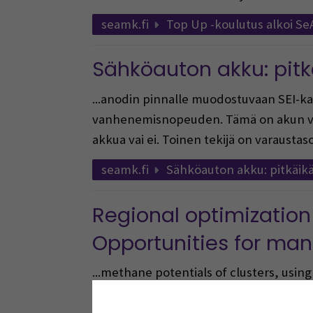
seamk.fi
Top Up -koulutus alkoi S
Sähköauton akku: pit
...anodin pinnalle muodostuvaan SEI-ka
vanhenemisnopeuden. Tämä on akun van
akkua vai ei. Toinen tekijä on varaustason
seamk.fi
Sähköauton akku: pitkäik
Regional optimization 
Opportunities for manu
...methane potentials of clusters, usin
locations for biogas plants were identif