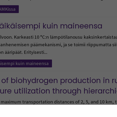
eAMKissa
käikäisempi kuin maineensa
lvoon. Karkeasti 10 °C:n lämpötilanousu kaksinkertaista
henemisen päämekanismi, ja se toimii riippumatta sii
 ääripäät. Erityisesti...
äisempi kuin maineensa
of biohydrogen production in ru
re utilization through hierarchi
g maximum transportation distances of 2, 5, and 10 km, t
ied for each distance. The data analysis...