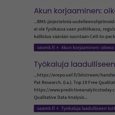
Akun korjaaminen: oik
...BMS-järjestelmiä uudelleenohjelmoid
ei ole fysiikassa vaan politiikassa, regu
kallistuu väärään suuntaan Cell-to-pack
seamk.fi
Akun korjaaminen: oikeus 
Työkaluja laadullisee
...https://erepo.uef.fi/bitstream/han
Pat Research. (i.a.). Top 19 Free Qualitat
https://www.predictiveanalyticstoday.co
Qualitative Data Analysis...
seamk.fi
Työkaluja laadulliseen t