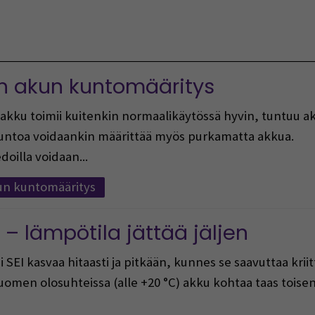
Vaihda kieltä
on akun kuntomääritys
 Jos akku toimii kuitenkin normaalikäytössä hyvin, tuntuu
kuntoa voidaankin määrittää myös purkamatta akkua.
doilla voidaan...
kun kuntomääritys
– lämpötila jättää jäljen
si SEI kasvaa hitaasti ja pitkään, kunnes se saavuttaa kri
men olosuhteissa (alle +20 °C) akku kohtaa taas toisen