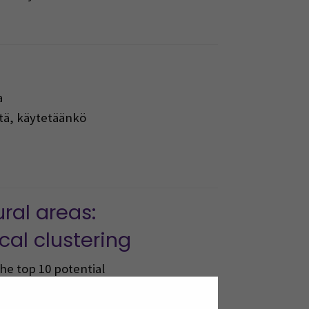
a
tä, käytetäänkö
ral areas:
cal clustering
he top 10 potential