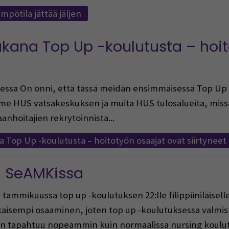
pötila jättää jäljen
kana Top Up -koulutusta – hoit
sessa On onni, että tässä meidän ensimmäisessä Top U
HUS vatsakeskuksen ja muita HUS tulosalueita, missä 
nhoitajien rekrytoinnista...
Top Up -koulutusta – hoitotyön osaajat ovat siirtynee
i SeAMKissa
ammikuussa top up -koulutuksen 22:lle filippiiniläiselle
aisempi osaaminen, joten top up -koulutuksessa valmi
on tapahtuu nopeammin kuin normaalissa nursing koulut