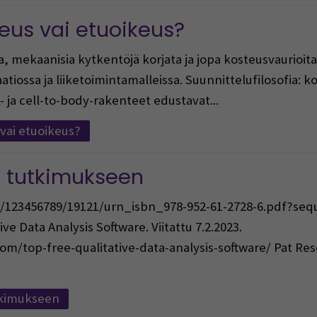
eus vai etuoikeus?
a, mekaanisia kytkentöjä korjata ja jopa kosteusvaurioi
laatiossa ja liiketoimintamalleissa. Suunnittelufilosofia: 
- ja cell-to-body-rakenteet edustavat...
vai etuoikeus?
n tutkimukseen
dle/123456789/19121/urn_isbn_978-952-61-2728-6.pdf?s
ive Data Analysis Software. Viitattu 7.2.2023.
m/top-free-qualitative-data-analysis-software/ Pat Resear
utkimukseen