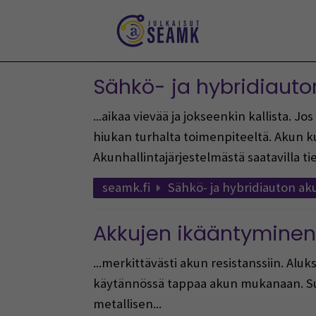
Siirry
sisältöön
Sähkö- ja hybridiaut
...aikaa vievää ja jokseenkin kallista.
hiukan turhalta toimenpiteeltä. Akun 
Akunhallintajärjestelmästä saatavilla tie
seamk.fi
Sähkö- ja hybridiauton a
Akkujen ikääntyminen 
...merkittävästi akun resistanssiin. Aluk
käytännössä tappaa akun mukanaan. Suo
metallisen...