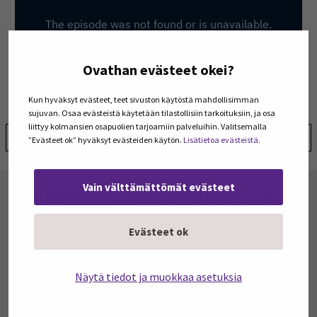
Ovathan evästeet okei?
Kun hyväksyt evästeet, teet sivuston käytöstä mahdollisimman
sujuvan. Osaa evästeistä käytetään tilastollisiin tarkoituksiin, ja osa
liittyy kolmansien osapuolien tarjoamiin palveluihin. Valitsemalla
Jaa:
”Evästeet ok” hyväksyt evästeiden käytön.
Lisätietoa evästeistä.
Vain välttämättömät evästeet
TILAA ARTIKKELEITA JA PODCASTEJA
Tilaa Julkaisut@SEAMK -sivuston artikkeleita ja
podcasteja omaan sähköpostiisi. Koosteet
Evästeet ok
viimeisimmistä julkaisuista lähetetään tilaajille
kerran kuukaudessa.
Näytä tiedot ja muokkaa asetuksia
TILAA UUTISKIRJEITÄ