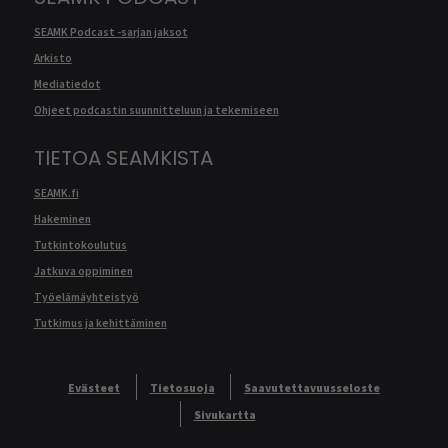
SEAMK Podcast -sarjan jaksot
Arkisto
Mediatiedot
Ohjeet podcastin suunnitteluun ja tekemiseen
TIETOA SEAMKISTA
SEAMK.fi
Hakeminen
Tutkintokoulutus
Jatkuva oppiminen
Työelämäyhteistyö
Tutkimus ja kehittäminen
Evästeet
Tietosuoja
Saavutettavuusseloste
Sivukartta