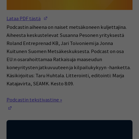
(Opens in a new window)
Lataa PDF tästä
Podcastin aiheena on naiset metsäkoneen kuljettajina.
Aiheesta keskustelevat Susanna Pesonen yrityksestä
Roland Entreprenad KB, Jari Toivoniemi ja Jonna
Kuitunen Suomen Metsäkeskuksesta. Podcast on osa
EU:n osarahoittamaa Ratkaisuja maaseudun
koneyritysten jatkuvuuteen ja kilpailukykyyn -hanketta.
Käsikirjoitus: Taru Huhtala. Litterointi, editointi: Marja
Katajavirta, SEAMK. Kesto 8:09.
Podcastin tekstivastine »
(Opens in a new window)