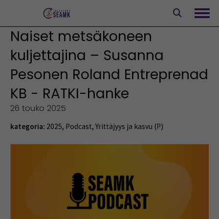
Siirry
sisältöön
Avaa
Naiset metsäkoneen
kuljettajina – Susanna
Pesonen Roland Entreprenad
KB - RATKI-hanke
26 touko 2025
kategoria:
2025
,
Podcast
,
Yrittäjyys ja kasvu (P)