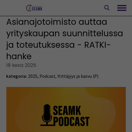
Siirry
sisältöön
Avaa
Asianajotoimisto auttaa
yrityskaupan suunnittelussa
ja toteutuksessa - RATKI-
hanke
18 kesä 2025
kategoria:
2025
,
Podcast
,
Yrittäjyys ja kasvu (P)