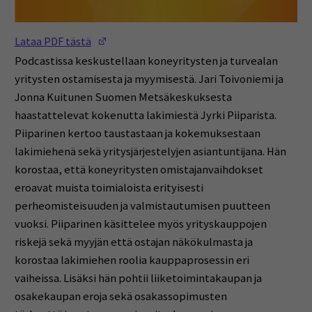
(Opens in a new window)
Lataa PDF tästä
Podcastissa keskustellaan koneyritysten ja turvealan
yritysten ostamisesta ja myymisestä. Jari Toivoniemi ja
Jonna Kuitunen Suomen Metsäkeskuksesta
haastattelevat kokenutta lakimiestä Jyrki Piiparista.
Piiparinen kertoo taustastaan ja kokemuksestaan
lakimiehenä sekä yritysjärjestelyjen asiantuntijana. Hän
korostaa, että koneyritysten omistajanvaihdokset
eroavat muista toimialoista erityisesti
perheomisteisuuden ja valmistautumisen puutteen
vuoksi. Piiparinen käsittelee myös yrityskauppojen
riskejä sekä myyjän että ostajan näkökulmasta ja
korostaa lakimiehen roolia kauppaprosessin eri
vaiheissa. Lisäksi hän pohtii liiketoimintakaupan ja
osakekaupan eroja sekä osakassopimusten