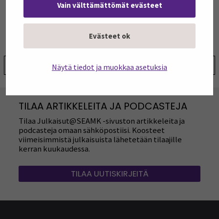
Vain välttämättömät evästeet
Evästeet ok
Jaa:
Näytä tiedot ja muokkaa asetuksia
TILAA ARTIKKELEITA JA PODCASTEJA
Tilaa Julkaisut@SEAMK -sivuston artikkeleita ja
podcasteja omaan sähköpostiisi. Koosteet
viimeisimmistä julkaisuista lähetetään tilaajille
kerran kuukaudessa.
TILAA UUTISKIRJEITÄ