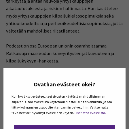
tärkeyttä ja antaa neuvoja yrityskauppojen
aikataulutuksesta ja riskien hallinnasta. Hän käsittelee
myös yrityskauppojen kilpailukieltosopimuksia sekä
yhtiöoikeudellisia ja perheoikeudellisia sopimuksia, jotta
vältetään mahdolliset riitatilanteet.
Podcast on osa Euroopan unionin osarahoittamaa
Ratkaisuja maaseudun koneyritysten jatkuvuuteen ja
kilpailukykyyn -hanketta.
Käsikirjoitus: Tatu Huhtala Seinäjoen
ammattikorkeakoulu. Editointi ja litterointi: Marja
Ovathan evästeet okei?
Katajavirta Seinäjoen ammattikorkeakoulu. Kesto: 39:18.
Kun hyväksyt evästeet, teet sivuston käytöstä mahdollisimman
sujuvan. Osaa evästeistä käytetään tilastollisiin tarkoituksiin, ja osa
(Opens in a new window)
Podcastin tekstivastine »
liittyy kolmansien osapuolien tarjoamiin palveluihin. Valitsemalla
”Evästeet ok” hyväksyt evästeiden käytön.
Lisätietoa evästeistä.